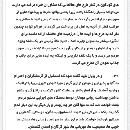
های گوناگون در کنار طرح های مطالعاتی که مشاوران خبره عرضه می دارند
می تواند بسیار راهگشا باشد زیرا بعضی وقتها نظرها و پیشنهادهایی از
سوی مردم ارائه می گرددک ه بسار جالب هست و می شود با مبالغی به
مراتب کمتر از آنچه به اهل فن پرداخت می گردد در فراخوانها به چندین
نفر که به طرح ها و ایده ها را درزمینه های مختلف ارائه دادند برای
انگیزه بیشتر به عنوان جایزه اهداء نمایم مثلاً زمینی در یک نقطه وجود
دارد و فراخوان دهیم برای کاربریآن و ببینیم چه پیشنهادهایی از سوی
مردم می رسد و یا یک نقطه تفریحی و اینکه چه ایده هایی برای جالب و
جذاب نمودن آن مطرح می گردد.
۳۱-
و در پایان باید گفته شود که استقبال از گردشگران و احترام
به آنها و پذیرایی و مهمان نوازی گرم و مهیا نمودن شهری زیبا با ترافیک
روان و آسایش و آرامش خاطر و رعایت نظم و ترتیب و پاکیزگی و منظور
داشتن بهداشت روانی مهمانان توسط دستگاه های اجرایی محلیو مردم
باعث خواهد شد که نه تنها آنان هر چه زودتر و بار دیگر به این دیار قدم
گذارند بلکه سفیرانی می شوند که مشوق بستگان، دوستان، آشنایان و
همشهریان خود خواهند شد برای سفر به سرزمین زیبایی ها، دیدنی ها،
خوبی ها، صمیمیت ها، مهربانی ها، شهر گرگان و استان گلستان.