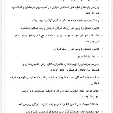
بررسی بایدها و نبایدهای فضاهای مجازی در کمیسیون فرهنگی و اجتماعی
شورای شهر
راهکارهای پیشنهادی توسعه گردشگری گرگان بررسی شد
اولین جشنواره پاییز هزاررنگ گرگان درمحل پارک جنگلی النگدره
مشارکت شورای شهر و شهرداری در ایجاد مجتمع خاص معلولان و انجمن
های وابسته
اولین جشنواره پاییز هزار رنگ گرگان
علیرضا پزشک پور
علیرضا پزشکپور؛ نویسندگان، ناشران، کتابداران، کتابفروشان و
کتابخوانان حاملان فرهنگ و اخلاق جامعه
حمایت تولیدکنندگان مستند شهداء، حمایت از احداث مدارس علوم و معارف
اسلامی
حذف عواض بهای خدمات شهری برای واحدهای مسکونی و ورزشی
شهرپیشنهاد شد
مشکلات هیئت های امنای امامزادگان و بقاع متبرکه گرگان بررسی شد
چهاردهمین خانه فرهنگ گرگان در محله گرگانجدید افتتاح شد