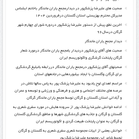
صحبت های علیرضا پزشکپور در دیدارمجمع یاران ماندگار باخانم ابشناس
مدیرکل محترم بهزیستی استان گلستان درفروردین ۱۴۰۴
اخرین نطق پیش از دستور علیرضا پزشکپور دردوره شورای چهارم شهر
گرگان درسال۹۶
دیدار مجمع یاران ماندگار
صحبت های آقای پزشکپور دردیدار بامجمع یاران ماندگار درمورد شعار
گرگان پایتخت گرشگری واکوتوریسم ایران
صحبتهای آقای پزشکپور درمجمع یاران ماندگار دررابطه باتبلیغ گردشگری
برای گرگان وگلستان با ایجاد بیلبوردهایی درجادههای استان
مراسم اهدای لوح یادبود به علیرضا پزشک پور به پاس سالها تلاش در
عرصه های مختلف اجتماعی و هنری و فرهنگی و ورزشی و توسعه و عمران
و آبادانی استان گلستان و گرگان توسط مجمع یاران ماندگار گرگان
ادامه خوانش علیرضا پزشک پور از سروده هایش در مورد سفری شعری به
گلستان و گرگان و جاذبه های گردشگری شهرها و مناطق گردشگری گلستان
و گرگان به عنوان پایتخت طبیعت گردی و اکوتوریسم ایران
خوانش بعضی از ابیات مجموعه شعری سفری شعری به گلستان و گرگان
توسط شاعر این مجموعه علیرضا پزشک پور