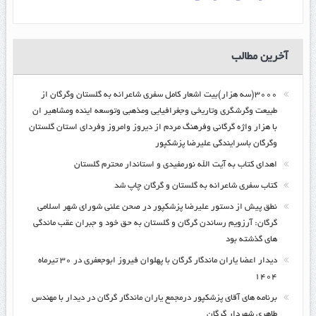
آخرین مطالب
۳۰۰۰(سه هزار)بیت اشعار کامل سفری شاعرانه به گلستان وگرگان از
طبیعت وگرشگری وتاریخی وجغرافیایی ومذهبی وتوسعه اینده ومشاهیر ان
با هزار واژه گرگانی وفرهنگ مردم از دیروز وامروز وفردای استان گلستان
وگرگان باسرایندگی علیرضا پزشکپور
اهدای کتاب به آیت الله نورمفیدی و استاندار محترم گلستان
کتاب سفری شاعرانه به گلستان و گرگان چاپ شد
نطق پیش از دستور علیرضا پزشکپور در صحن علنی شورای شهر اسلامی
گرگان: آرزویم رساندن گرگان و گلستان به حق خود و جبران عقب ماندگی
های گذشته بود
دیدار اعضا یاران ماندگار گرگان با پهلوان فیروز ابوجعفری در ۳۰ تیرماه
۱۴۰۴
برنامه های آقای پزشکپور درمجمع یاران ماندگار گرگان در دیدار با مهندس
طاهری شهردار گرگان