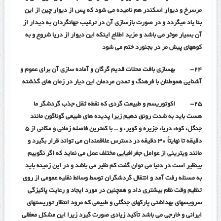
مرسرخ و دیوار اسکندر هم نامیده می شود که پس از دیوار چین از این
بنا یاد میگردد و در صورت بازسازی آن در ترغیب جهانگردان به دیدار از
آن بسیار موثر می باشد و مزید اطلاع اینکه این دیوار از دریا شروع و به
کوههای پیش مر در بجنورد ختم می شود
۲۴-
بهسازی بافت محلات قدیم گرگان و آماده سازی آن برای عموم و
آشنایی هموطنان با فرهنگ و تمدن مردمان این دیار در زمان های گذشته
۲۵-
اکوتوریسم و طبیعت گردی که نقطه ثقل جذب گردشگر ما
هست باید به شدت رونق دهیم زیرا پدیده های طبیعی گوناگون مانند
جنگل، کوه، دریا، جزیره و کویر، و .. با کمترین فاصله زمانی و مکانی از ۵
دقیقه تا نهایتاً ۳۰ دقیقه در دسترس علاقمندان می تواند قرار بگیرد و
مانند ویترینی از عوامل جغرافیایی مختلف عمل می نماید که اگر نگوییم
بینظیر است در دنیا می توان گفت کم نظیر می باشد و در این زمینه باید
به مسئله رفت آمد و انتقال گردشگران توسط وسائط نقلیه عمومی از روی
تنظیم وقت نظم بیشتری داد و همچنین در مورد ایجاد و رعایت پاکیزگی
سرویسهای بهداشتی پارکهای جنگلی و طبیعی که مرود انتظار توریستهای
ایرانی و خارجی می باشد تأکید زیادی صورت گیرد زیرا این مشکل معظلی