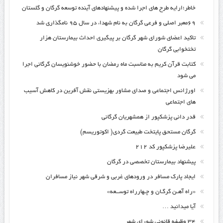
خاطر؛ارایه طرح های اجرا شده و پیشنهادهای آینده توسعه گرگان و گلستان
۶۹معبر اصلی و فرعی گرگان به نام شهداء در سال ۹۵ نامگذاری شد
تاکید اعضای شورای شهر گرگان بر پیگیری احداث بیمارستان هزار
تختخوابی گرگان
کتابت قرآن کریم به مناسبت ماه رمضان با حضور خوشنویسان گرگانی اجرا
می شود
اورژانس اجتماعی و صدای مشاور بهزیستی نقش آفرین در کاهش آسیب
های اجتماعی
قدر دانی پزشکپور از همشهریان گرگانی
گرگان مستحق پایتخت طبیعت گردی( اکوتوریسم)
علیرضا پزشکپور کد ۲۱۲
پیشنهاد بیمارستان تخصصی در گرگان
ایجاد پارک مسافر در ورودهای غربی و شرقی شهر نیاز مسافران
«راه آهـن گرگـان و چـهارراه توســعه»
آیا میدانید …
۳۴ وظیفه قانونی شورای شهر