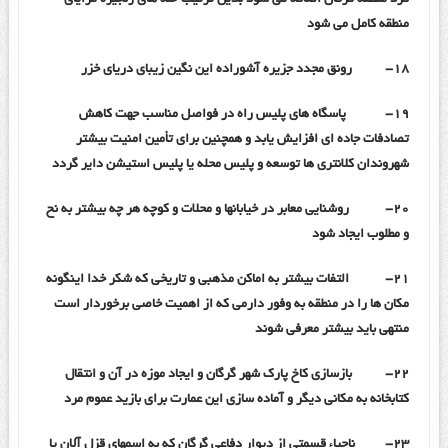
فرد منطقه گرگان اضافه می شود بدین ترتیب حله های زنجیره مزایای
منطقه کامل می شود
۱۸-
رونق مجدد جزیره آشوراده این نگین زیبای دریای خزر
۱۹-
پاسگاه های پلیس راه در فواصل مناسب جهت کاهش
تصادفات جاده ای افزایش یابد و همچنین برای تأمین امنیت بیشتر
شهروندان کلانتری ها توسعه و پلیس محله یا پلیس استیشن دایر گردد
۲۰-
روشنایی معابر در خیابانها و محلات و کوچه هر چه بیشتر به نح
و مطلوب ایجاد شود
۲۱-
التفات بیشتر به اماکن مذهبی و تاریخی که شکر خدا اینگونه
مکان ها را در منطقه به وفور دارمی که از اهمیت خاصی برخوردار است
منتهی باید بیشتر معرفی شوند
۲۲-
بازسازی کاخ پارک شهر گرگان و ایجاد موزه در آن و انتقال
کتابخانه به مکانی دیگر و آماده سازی این عمارت برای بازید عموم مرد
۲۳-
ناحیاء قسمتی از دیوار دفاعی گرگان که به اسمهای قزل آلان یا