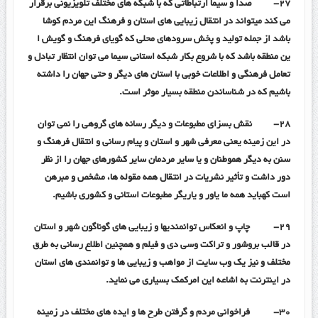
۲۷-
صدا و سیما ارتباطاتی که با شبکه های مختلف تلویزیونی برقرار
می کند میتواند در انتقال زیبایی های استان و فرهنگ این مردم کوشا
باشد از جمله تولید و پخش سرودهای محلی که گویای فرهنگ و گویش ا
ین منطقه باشد که با شروع بکار شبکه استانی سیما می توان انتظار تبادل و
تعامل فرهنگی و اطلاعات خوبی با استان های دیگر و حتی جهان را داشته
باشیم که در شناساندن منطقه بسیار موثر است.
۲۸-
نقش بسزای مطبوعات و دیگر رسانه های گروهی را نمی توان
در این زمینه یعنی معرفی شهر و استان و پیام رسانی و انتقال فرهنگ و
سنن به دیگر هموطنان و یا سایر مردمان سایر کشورهای جهان را از نظر
دور داشت و تأثیر نشریات در انتقال همه مقوله ها، مشخص و مبرهن
است کهباید همه ما یاور و یاریگر مطبوعات استانی و کشوری باشیم.
۲۹-
چاپ و انعکاس توانمندیها و زیبایی های گوناگون شهر و استان
در قالب بروشور و تراکت وسی دی و فیلم و همچنین اطلاع رسانی به طرق
مختلف و نیز یک وب سایت از مواهب و زیبایی ها و توانمندی های استان
در اینترنت به اشاعه این امرکمک بسیاری می نماید.
۳۰-
فراخوانی مردم و گرفتن طرح ها و ایده های مختلف در زمینه