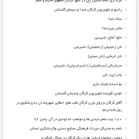
عزاداری امام حسین (ع) در شهر گرگان ماههای محرم و صفر
رادیو و تلویزیون گرگان صدا و سیمای گلستان
ساک/غذا
ماش پتی/غذا
حلوا اُماج/ شیرینی
نان زنجبیلی (زنجفیلی)/ شیرینی
نان خرمایی (نان عیدی)
سرغربالی (سرغلبیلی) یا (سرغربیلی)/ شیرینی
پادرازی/ نان
نو دسته چلیک بازی
اولین گوینده تلویزیون گرگان واستان گلستان
آقای گرگان و ژول ورن گرگان لقب های اعطایی شهروندان به پزشکپوردر
روزنامه ترنم
۱۸۰ بیت شعر،دیدنی ها و مواهب خداوندی در آن ،پائیز ۹۲
نامه به مدیرکل میراث فرهنگی صنایع دستی وگردشگری استان
دومین جشنواره پاییز هزاررنگ گرگان درجنگل النگدره