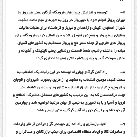
۷-
توسعه و افزایش پروازهای فرودگاه گرگان یعنی هر روز به
تهران پرواز انجام شود یا دوپرواز در روز به شهرهای مهم مانند مشهد،
شیراز،اصفهان، کیش و زاهدان و تبریز و کرمانشاه برای عتبات عالیات
هفتهای سه پرواز و همچنین تطویل باند و بین المللی کردن فرودگاه برای
پرواز های خارجی از جمله سفر حج و پرواز مستقیم به کشورهای آسیای
میانه را داشته باشیم، ضمناً قسمت روشنایی یعنی لایتینگ و آشیانه و
بخش سوخت گییر و پاویون تشریفاتی هم راه اندازی گردد
۸-
راه آهن گرگانو چهارراه توسعه در این رابطه یک انشعاب به
سمت گنبد، دومین انشعاب به مشهد یا از طریق بجنورد، شیروان و قوچان
و فاروج و چناران و یا از طریق اتصال به شاهرود و سومین انشعاب در
جهت ترکمنستان که به این ترتیب به کشورهای مستقل مشترک المنافع و
اروپا و آسیا و یا به تعبیری به نیمی از جهان مرتبط خواهیم شد و چهارمین
آن دو خطه و برقی کردن راه آهن گرگان به تهران می باشد
۹-
احیاء بازسازی و راه اندازی دوبندر گز و ترکمن از نظر واردات
و صادرات کالا و ایجاد منطقه اقتصادی برای جذب بازرگانان و مسافران و