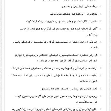
برنامه های تلویزیونی و تصاویر
تصاویری از برنامه های مختلف تلویزیونی
حقانیت ماثابت شد،روسفید شدم نزد شهروندان،خدایا شکرت
آگهی فراخوان ایده های نو جهت معرفی گرگان به هموطنان از جانب
پزشکپور
خبرنگاران حوزه شورای اسلامی شهر گرگان در کمیسیون فرهنگی تجلیل
شدند
گزارش عملکرد ۴ساله کمیسیون فرهنگی اجتماعی ورزشی دوره چهارم
شورای اسلامی شهر گرگان از مهر ماه ۹۳ تا مرداد۹۶
ارتقاء سطح فرهنگی و آموزشی مردم در محلات با گسترش خانه های فرهنگ
اولویت خانه های فرهنگ باید آموزش بانوان خانه دار برای کمک به معیشت
خانواده ها باشد
فایل صوتی نطق پیش از دستور علیرضا پزشکپور
بررسی نیازهای کودکان با حضور دبیر مرجع ملی کنواسیون حقوق کودک
وزارت دادگستری
آقای گرگان و ژول ورن گرگان لقب های اعطایی شهروندان به پزشکپور به