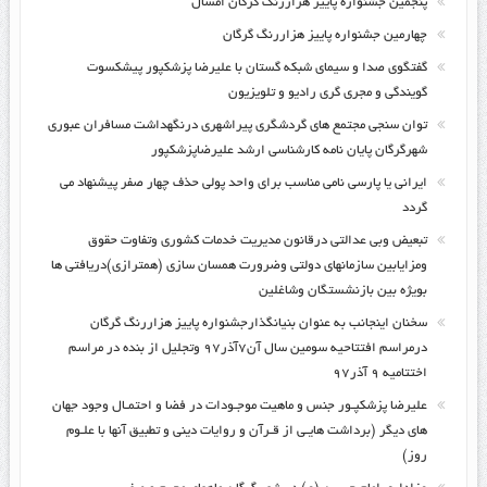
پنجمین جشنواره پاییز هزاررنگ گرگان امسال
چهارمین جشنواره پاییز هزاررنگ گرگان
گفتگوی صدا و سیمای شبکه گستان با علیرضا پزشکپور پیشکسوت
گویندگی و مجری گری رادیو و تلویزیون
توان سنجی مجتمع های گردشگری پیراشهری درنگهداشت مسافران عبوری
شهرگرگان پایان نامه کارشناسی ارشد علیرضاپزشکپور
ایرانی یا پارسی نامی مناسب برای واحد پولی حذف چهار صفر پیشنهاد می
گردد
تبعیض وبی عدالتی درقانون مدیریت خدمات کشوری وتفاوت حقوق
ومزایابین سازمانهای دولتی وضرورت همسان سازی (همترازی)دریافتی ها
بویژه بین بازنشستگان وشاغلین
سخنان اینجانب به عنوان بنیانگذارجشنواره پاییز هزاررنگ گرگان
درمراسم افتتاحیه سومین سال آن۷آذر۹۷ وتجلیل از بنده در مراسم
اختتامیه ۹ آذر۹۷
علیرضا پزشکپـور جنس و ماهیت موجـودات در فضا و احتمـال وجود جهان
های دیگر (برداشت هایـی از قـرآن و روایات دینی و تطبیق آنها با علـوم
روز)