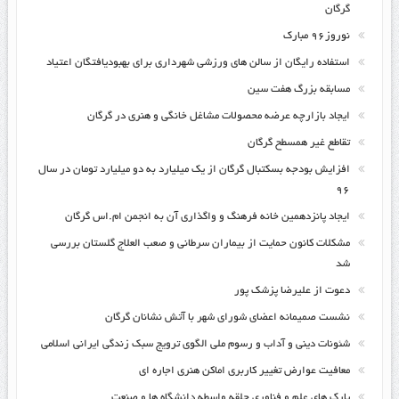
گرگان
نوروز۹۶ مبارک
استفاده رایگان از سالن های ورزشی شهرداری برای بهبودیافتگان اعتیاد
مسابقه بزرگ هفت سین
ایجاد بازارچه عرضه محصولات مشاغل خانگی و هنری در گرگان
تقاطع غیر همسطح گرگان
افزایش بودجه بسکتبال گرگان از یک میلیارد به دو میلیارد تومان در سال
۹۶
ایجاد پانزدهمین خانه فرهنگ و واگذاری آن به انجمن ام.اس گرگان
مشکلات کانون حمایت از بیماران سرطانی و صعب العلاج گلستان بررسی
شد
دعوت از علیرضا پزشک پور
نشست صمیمانه اعضای شورای شهر با آتش نشانان گرگان
شئونات دینی و آداب و رسوم ملی الگوی ترویج سبک زندگی ایرانی اسلامی
معافیت عوارض تغییر کاربری اماکن هنری اجاره ای
پارک های علم و فناوری حلقه واسطه دانشگاه ها و صنعت