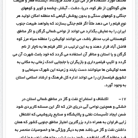
مختلف مورد استفاده قرار می گیرد مانند فرودگاه، ایستگاه قطار و طبیعت
های گوناگون از نظر کوه، دریا، دشت ، آبشار، چشمه و کویر و کوههای
جنگلی و کوههای سنگی و بدون پوشش گیاهی که منطقه امکان تولید هر
نوع فیلم را می دهد مثلاً اگر فلم جنگی بسازند که بخواهد طبیعت جنوب
ایران را به نمایش بگذارد می تواند از نواحی شمالی گرگان و اگر مناطق
کوهستانی غرب مدنظر باشد، می توانند لوکیشن را منطقه سیاه مرز کوه
فاضل آباد قرار دهند و به این ترتیب در اکثر فیلم ها به ناچار از نام
گرگان و یا استان و مناظر آن استفاده می گردد که خود باعث شهرت آن می
گردد و اکیپ فیلمبرداری و بازیگران با جابجایی اندک زمانی به مکانی به
همه لوکیشن ها میتوانند دست یابند و زمینه این شهرک سینمایی و
تشویق فیلمسازان را می تواند اداره کل فرهنگ و ارشاد اسلامی استان
به وجود آورد.
۱۷-
اکتشاف و استخراج نفت و گاز در مناطق شمالی استان در
خشکی و همچنین نواحی آبی دریای خزر که اگر این مسئله کاربردی شود
ضمن ایجاد تأسیسات نفتی و پالایشگاه و صنایع پتروشیمی که اشتغال
زایی فراوان به همراه دارد بزرگترین امتیاز مناطق جنوبی کشور که همان
داشتن نفت و گاز می باشد هم به دیگر ویژگی ها و خصوصیات منحصر به