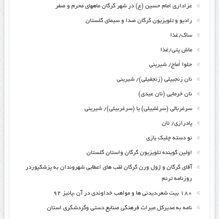
عزاداری امام حسین (ع) در شهر گرگان ماههای محرم و صفر
رادیو و تلویزیون گرگان صدا و سیمای گلستان
ساک/غذا
ماش پتی/غذا
حلوا اُماج/ شیرینی
نان زنجبیلی (زنجفیلی)/ شیرینی
نان خرمایی (نان عیدی)
سرغربالی (سرغلبیلی) یا (سرغربیلی)/ شیرینی
پادرازی/ نان
نو دسته چلیک بازی
اولین گوینده تلویزیون گرگان واستان گلستان
آقای گرگان و ژول ورن گرگان لقب های اعطایی شهروندان به پزشکپوردر
روزنامه ترنم
۱۸۰ بیت شعر،دیدنی ها و مواهب خداوندی در آن ،پائیز ۹۲
نامه به مدیرکل میراث فرهنگی صنایع دستی وگردشگری استان