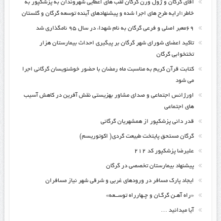
آقای گرگان و ژول ورن گرگان لقب های اعطایی شهروندان به پزشکپور به
خاطر؛ارایه طرح های اجرا شده و پیشنهادهای آینده توسعه گرگان و گلستان
۶۹معبر اصلی و فرعی گرگان به نام شهداء در سال ۹۵ نامگذاری شد
تاکید اعضای شورای شهر گرگان بر پیگیری احداث بیمارستان هزار
تختخوابی گرگان
کتابت قرآن کریم به مناسبت ماه رمضان با حضور خوشنویسان گرگانی اجرا
می شود
اورژانس اجتماعی و صدای مشاور بهزیستی نقش آفرین در کاهش آسیب
های اجتماعی
قدر دانی پزشکپور از همشهریان گرگانی
گرگان مستحق پایتخت طبیعت گردی( اکوتوریسم)
علیرضا پزشکپور کد ۲۱۲
پیشنهاد بیمارستان تخصصی در گرگان
ایجاد پارک مسافر در ورودهای غربی و شرقی شهر نیاز مسافران
«راه آهـن گرگـان و چـهارراه توســعه»
آیا میدانید …