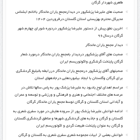
طاهری شهردار گرگان
صحبت های علیرضا پزشکپور در دیدارمجمع یاران ماندگار باخانم ابشناس
مدیرکل محترم بهزیستی استان گلستان درفروردین ۱۴۰۴
اخرین نطق پیش از دستور علیرضا پزشکپور دردوره شورای چهارم شهر
گرگان درسال۹۶
دیدار مجمع یاران ماندگار
صحبت های آقای پزشکپور دردیدار بامجمع یاران ماندگار درمورد شعار
گرگان پایتخت گرشگری واکوتوریسم ایران
صحبتهای آقای پزشکپور درمجمع یاران ماندگار دررابطه باتبلیغ گردشگری
برای گرگان وگلستان با ایجاد بیلبوردهایی درجادههای استان
مراسم اهدای لوح یادبود به علیرضا پزشک پور به پاس سالها تلاش در
عرصه های مختلف اجتماعی و هنری و فرهنگی و ورزشی و توسعه و عمران
و آبادانی استان گلستان و گرگان توسط مجمع یاران ماندگار گرگان
ادامه خوانش علیرضا پزشک پور از سروده هایش در مورد سفری شعری به
گلستان و گرگان و جاذبه های گردشگری شهرها و مناطق گردشگری گلستان
و گرگان به عنوان پایتخت طبیعت گردی و اکوتوریسم ایران
خوانش بعضی از ابیات مجموعه شعری سفری شعری به گلستان و گرگان