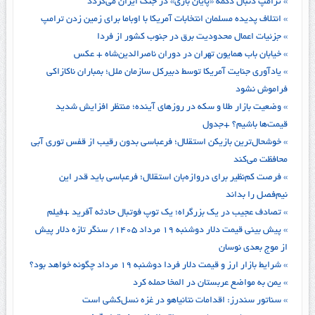
» ترامپ دنبال دکمه «پایان بازی» در جنگ ایران می‌گردد
» ائتلاف پدیده مسلمان انتخابات آمریکا با اوباما برای زمین زدن ترامپ
» جزئیات اعمال محدودیت برق در جنوب کشور از فردا
» خیابان باب‌ همایون تهران در دوران ناصرالدین‌شاه + عکس
» یادآوری جنایت آمریکا توسط دبیرکل سازمان ملل؛ بمباران ناکازاکی
فراموش نشود
» وضعیت بازار طلا و سکه در روزهای آینده؛ منتظر افزایش شدید
قیمت‌ها باشیم؟ +جدول
» خوشحال‌ترین بازیکن استقلال؛ فرعباسی بدون رقیب از قفس توری آبی
محافظت می‌کند
» فرصت کم‌نظیر برای دروازه‌بان استقلال؛ فرعباسی باید قدر این
نیم‌فصل را بداند
» تصادف عجیب در یک بزرگراه؛ یک توپ فوتبال حادثه‌ آفرید +فیلم
» پیش‌ بینی قیمت دلار دوشنبه ۱۹ مرداد ۱۴۰۵/ سنگر تازه دلار پیش
از موج بعدی نوسان
» شرایط بازار ارز و قیمت دلار فردا دوشنبه ۱۹ مرداد چگونه خواهد بود؟
» یمن به مواضع عربستان در المخا حمله کرد
» سناتور سندرز: اقدامات نتانیاهو در غزه نسل‌کشی است