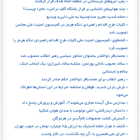
» یمن: نیروهای عربستانی در منطقه المخا هدف قرار گرفتند
» چند هواپیمای ناشناس بر فراز باشگاه گلف ترامپ/ ماجرا چیست؟
» حمله شدید مجری صداوسیما به علی دایی+ ویدیو
» کلیات طرح اقدام راهبردی تنگه هرمز در کمیسیون امنیت ملی مجلس
تصویب شد
» قشقاوی: کمیسیون امنیت ملی کلیات طرح اقدام راهبردی تنگه هرمز را
تصویب کرد
» محمدباقر ذوالقدر به‌عنوان مشاور سیاسی رهبر انقلاب منصوب شد
» سالاد محبوب ناتالی پورتمن، مشابه سالاد شیرازی؛ یک انتخاب خنک،
سالم و تابستانی
» رهبر انقلاب برای محمدباقر ذوالقدر حکم صادر کردند
» بارش باران شدید، طوفان و صاعقه؛ شرایط در این استان‌ها خطرناک
می‌شود
» مدارس سال آینده مجازی می‌شوند؟/ آموزش و پرورش پاسخ داد
» داستان «پدرکشی» املی نوتومب با صدای هوتن شکیبا
» گسترش کشت محصولات کم‌آب‌بر در هرمزگان
» کشف ۸ هزار حلقه لاستیک به ارزش ۲۵ میلیارد تومان در جنوب تهران
» اجرای علی قمصری با «آن چه نگذشت» در تالار وحدت