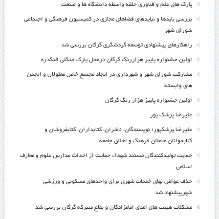
پارک های علم و فناوری حلقه واسطه دانشگاه ها و صنعت
بررسی بایدها و نبایدهای فضاهای مجازی در کمیسیون فرهنگی و اجتماعی
شورای شهر
راهکارهای پیشنهادی توسعه گردشگری گرگان بررسی شد
اولین جشنواره پاییز هزاررنگ گرگان درمحل پارک جنگلی النگدره
مشارکت شورای شهر و شهرداری در ایجاد مجتمع خاص معلولان و انجمن
های وابسته
اولین جشنواره پاییز هزار رنگ گرگان
علیرضا پزشک پور
علیرضا پزشکپور؛ نویسندگان، ناشران، کتابداران، کتابفروشان و
کتابخوانان حاملان فرهنگ و اخلاق جامعه
حمایت تولیدکنندگان مستند شهداء، حمایت از احداث مدارس علوم و معارف
اسلامی
حذف عواض بهای خدمات شهری برای واحدهای مسکونی و ورزشی
شهرپیشنهاد شد
مشکلات هیئت های امنای امامزادگان و بقاع متبرکه گرگان بررسی شد