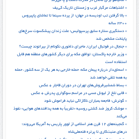
» نتانیاهو برای ماندن در قدرت دست و پا می‌زند
» اشتباهات مرگبار غرب و زمستان تاریک کی‌یف
» بالا گرفتن تب اودیسه در جهان؛ از پرده سینما تا تماشای پاپیروس
۲۳۰۰ ساله
» دستگیری ستاره سابق پرسپولیس؛ علت زندان پیشکسوت سرخ‌های
پایتخت مشخص شد
» جنجال در فوتبال ایران/ ماجرای دلخوری نکونام از بیرانوند چیست؟
» وزیر خارجه پاکستان: توافق مکه برای دیگر کشورهای منطقه هم قابل
استفاده است
» اسحاق‌دار درباره پیمان مکه: حمله خارجی به هر یک از سه کشور، حمله
به همه تلقی خواهد شد
» بساط شمشیرفروش‌های تهران در دوران قاجار + عکس
» قابی تلخ از لیونل مسی در مراسم سوگواری پدرش + عکس
» گوترش: فاجعه بمباران ناکازاکی نباید فراموش شود
» موشک کروز ضد کشتی روسیه «تقریباً به همه پدافندهای هوایی» نفوذ
می‌کند
» گنجینه‌های ۱۲ قرن هنر اسلامی از لوور پاریس به آمریکا می‌روند؛
درهای منبت‌کاری تا پرتره فتحعلی‌شاه