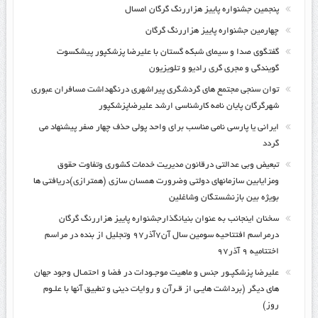
پنجمین جشنواره پاییز هزاررنگ گرگان امسال
چهارمین جشنواره پاییز هزاررنگ گرگان
گفتگوی صدا و سیمای شبکه گستان با علیرضا پزشکپور پیشکسوت
گویندگی و مجری گری رادیو و تلویزیون
توان سنجی مجتمع های گردشگری پیراشهری درنگهداشت مسافران عبوری
شهرگرگان پایان نامه کارشناسی ارشد علیرضاپزشکپور
ایرانی یا پارسی نامی مناسب برای واحد پولی حذف چهار صفر پیشنهاد می
گردد
تبعیض وبی عدالتی درقانون مدیریت خدمات کشوری وتفاوت حقوق
ومزایابین سازمانهای دولتی وضرورت همسان سازی (همترازی)دریافتی ها
بویژه بین بازنشستگان وشاغلین
سخنان اینجانب به عنوان بنیانگذارجشنواره پاییز هزاررنگ گرگان
درمراسم افتتاحیه سومین سال آن۷آذر۹۷ وتجلیل از بنده در مراسم
اختتامیه ۹ آذر۹۷
علیرضا پزشکپـور جنس و ماهیت موجـودات در فضا و احتمـال وجود جهان
های دیگر (برداشت هایـی از قـرآن و روایات دینی و تطبیق آنها با علـوم
روز)