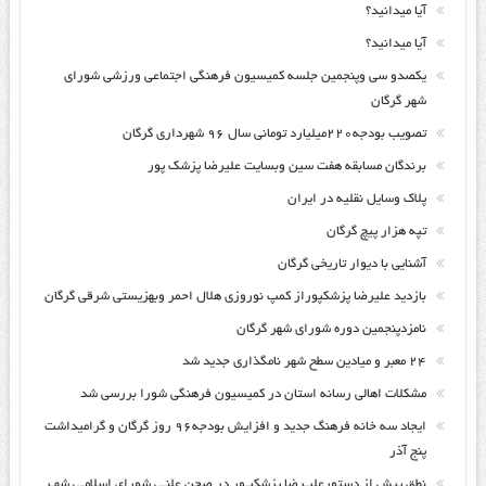
آیا میدانید؟
آیا میدانید؟
یکصدو سی وپنجمین جلسه کمیسیون فرهنگی اجتماعی ورزشی شورای
شهر گرگان
تصویب بودجه۲۲۰میلیارد تومانی سال ۹۶ شهرداری گرگان
برندگان مسابقه هفت سین وبسایت علیرضا پزشک پور
پلاک وسایل نقلیه در ایران
تپه هزار پیچ گرگان
آشنایی با دیوار تاریخی گرگان
بازدید علیرضا پزشکپوراز کمپ نوروزی هلال احمر وبهزیستی شرقی گرگان
نامزدپنجمین دوره شورای شهر گرگان
۲۴ معبر و میادین سطح شهر نامگذاری جدید شد
مشکلات اهالی رسانه استان در کمیسیون فرهنگی شورا بررسی شد
ایجاد سه خانه فرهنگ جدید و افزایش بودجه۹۶ روز گرگان و گرامیداشت
پنج آذر
نطق پیش از دستورعلیـرضا پزشکپـور در صحن علنـی شورای اسلامـی شهـر