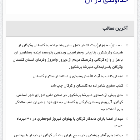
خداوندی در آن
آخرین مطالب
۳۰۰۰(سه هزار)بیت اشعار کامل سفری شاعرانه به گلستان وگرگان از
طبیعت وگرشگری وتاریخی وجغرافیایی ومذهبی وتوسعه اینده ومشاهیر ان
با هزار واژه گرگانی وفرهنگ مردم از دیروز وامروز وفردای استان گلستان
وگرگان باسرایندگی علیرضا پزشکپور
اهدای کتاب به آیت الله نورمفیدی و استاندار محترم گلستان
کتاب سفری شاعرانه به گلستان و گرگان چاپ شد
نطق پیش از دستور علیرضا پزشکپور در صحن علنی شورای شهر اسلامی
گرگان: آرزویم رساندن گرگان و گلستان به حق خود و جبران عقب ماندگی
های گذشته بود
دیدار اعضا یاران ماندگار گرگان با پهلوان فیروز ابوجعفری در ۳۰ تیرماه
۱۴۰۴
برنامه های آقای پزشکپور درمجمع یاران ماندگار گرگان در دیدار با مهندس