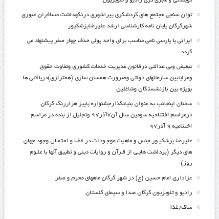
گویندگی و مجری گری رادیو و تلویزیون
توان سنجی مجتمع های گردشگری پیراشهری درنگهداشت مسافران عبوری
شهرگرگان پایان نامه کارشناسی ارشد علیرضاپزشکپور
ایرانی یا پارسی نامی مناسب برای واحد پولی حذف چهار صفر پیشنهاد می
گردد
تبعیض وبی عدالتی درقانون مدیریت خدمات کشوری وتفاوت حقوق
ومزایابین سازمانهای دولتی وضرورت همسان سازی (همترازی)دریافتی ها
بویژه بین بازنشستگان وشاغلین
سخنان اینجانب به عنوان بنیانگذارجشنواره پاییز هزاررنگ گرگان
درمراسم افتتاحیه سومین سال آن۷آذر۹۷ وتجلیل از بنده در مراسم
اختتامیه ۹ آذر۹۷
علیرضا پزشکپـور جنس و ماهیت موجـودات در فضا و احتمـال وجود جهان
های دیگر (برداشت هایـی از قـرآن و روایات دینی و تطبیق آنها با علـوم
روز)
عزاداری امام حسین (ع) در شهر گرگان ماههای محرم و صفر
رادیو و تلویزیون گرگان صدا و سیمای گلستان
ساک/غذا