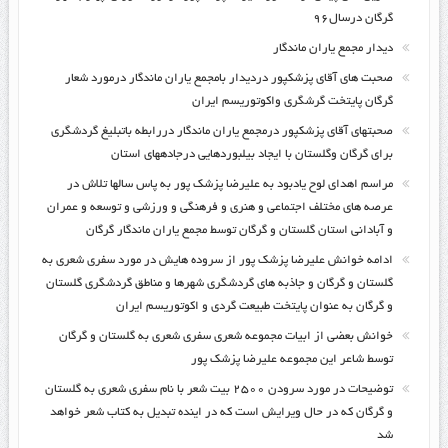
گرگان درسال۹۶
دیدار مجمع یاران ماندگار
صحبت های آقای پزشکپور دردیدار بامجمع یاران ماندگار درمورد شعار
گرگان پایتخت گرشگری واکوتوریسم ایران
صحبتهای آقای پزشکپور درمجمع یاران ماندگار دررابطه باتبلیغ گردشگری
برای گرگان وگلستان با ایجاد بیلبوردهایی درجادههای استان
مراسم اهدای لوح یادبود به علیرضا پزشک پور به پاس سالها تلاش در
عرصه های مختلف اجتماعی و هنری و فرهنگی و ورزشی و توسعه و عمران
و آبادانی استان گلستان و گرگان توسط مجمع یاران ماندگار گرگان
ادامه خوانش علیرضا پزشک پور از سروده هایش در مورد سفری شعری به
گلستان و گرگان و جاذبه های گردشگری شهرها و مناطق گردشگری گلستان
و گرگان به عنوان پایتخت طبیعت گردی و اکوتوریسم ایران
خوانش بعضی از ابیات مجموعه شعری سفری شعری به گلستان و گرگان
توسط شاعر این مجموعه علیرضا پزشک پور
توضیحات در مورد سرودن ۲۵۰۰ بیت شعر با نام سفری شعری به گلستان
و گرگان که در حال ویرایش است که در اینده تبدیل به کتاب شعر خواهد
شد