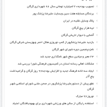
تصویب بودجه۲۲۰میلیارد تومانی سال ۹۶ شهرداری گرگان
برندگان مسابقه هفت سین وبسایت علیرضا پزشک پور
پلاک وسایل نقلیه در ایران
تپه هزار پیچ گرگان
آشنایی با دیوار تاریخی گرگان
بازدید علیرضا پزشکپوراز کمپ نوروزی هلال احمر وبهزیستی شرقی گرگان
نامزدپنجمین دوره شورای شهر گرگان
۲۴ معبر و میادین سطح شهر نامگذاری جدید شد
مشکلات اهالی رسانه استان در کمیسیون فرهنگی شورا بررسی شد
ایجاد سه خانه فرهنگ جدید و افزایش بودجه۹۶ روز گرگان و گرامیداشت
پنج آذر
نطق پیش از دستورعلیـرضا پزشکپـور در صحن علنـی شورای اسلامـی شهـر
گرگان
نوروز۹۶ مبارک
استفاده رایگان از سالن های ورزشی شهرداری برای بهبودیافتگان اعتیاد