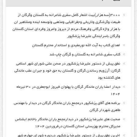
۳۰۰۰(سه هزار)بیت اشعار کامل سفری شاعرانه به گلستان وگرگان از
طبیعت وگرشگری وتاریخی وجغرافیایی ومذهبی وتوسعه اینده ومشاهیر ان
با هزار واژه گرگانی وفرهنگ مردم از دیروز وامروز وفردای استان گلستان
وگرگان باسرایندگی علیرضا پزشکپور
اهدای کتاب به آیت الله نورمفیدی و استاندار محترم گلستان
کتاب سفری شاعرانه به گلستان و گرگان چاپ شد
نطق پیش از دستور علیرضا پزشکپور در صحن علنی شورای شهر اسلامی
گرگان: آرزویم رساندن گرگان و گلستان به حق خود و جبران عقب ماندگی
های گذشته بود
دیدار اعضا یاران ماندگار گرگان با پهلوان فیروز ابوجعفری در ۳۰ تیرماه
۱۴۰۴
برنامه های آقای پزشکپور درمجمع یاران ماندگار گرگان در دیدار با مهندس
طاهری شهردار گرگان
صحبت های علیرضا پزشکپور در دیدارمجمع یاران ماندگار باخانم ابشناس
مدیرکل محترم بهزیستی استان گلستان درفروردین ۱۴۰۴
اخرین نطق پیش از دستور علیرضا پزشکپور دردوره شورای چهارم شهر