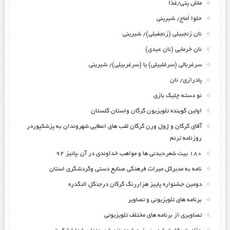
ماش پتی/غذا
حلوا اُماج/ شیرینی
نان زنجبیلی (زنجفیلی)/ شیرینی
نان خرمایی (نان عیدی)
سرغربالی (سرغلبیلی) یا (سرغربیلی)/ شیرینی
پادرازی/ نان
نو دسته چلیک بازی
اولین گوینده تلویزیون گرگان واستان گلستان
آقای گرگان و ژول ورن گرگان لقب های اعطایی شهروندان به پزشکپوردر
روزنامه ترنم
۱۸۰ بیت شعر،دیدنی ها و مواهب خداوندی در آن ،پائیز ۹۲
نامه به مدیرکل میراث فرهنگی صنایع دستی وگردشگری استان
دومین جشنواره پاییز هزاررنگ گرگان درجنگل النگدره
برنامه های تلویزیونی و تصاویر
تصاویری از برنامه های مختلف تلویزیونی