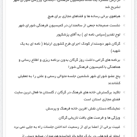
گزارش عملکرد یک ساله کمیسیون فرهنگی، اجتماعی، ورزشی شورای شهر
تشریح شد
هیاهوی برخی رسانه ها و فضاهای مجازی برای هیچ
نشست صمیمانه جمعی از سالمندان در کمیسیون فرهنگی شورای شهر
لوح تقدیر(سپاس نامه ای ) به آقای پزشکپور
گرگان شهر دوستدار کودک اجرای طرح کشوری ارتباط ( نامه ای به یک
شهید)
برنامه های گرامی داشت روز گرگان بدون برنامه ریزی و اطلاع رسانی و
هماهنگی با کمیسیون فرهنگی شورا
پنج عضو شورای شهر ششمین جلسه متوالی رسمی و علنی را به تعطیلی
کشاندند
تاکید برگسترش خانه های فرهنگ در گرگان / گلستان ما فعال ترین سایت
فضای مجازی استان است
نمایشگاه دستان نقش افرین خانه فرهنگ و پرسش
ویژگی ها و فرصت های بافت تاریخی گرگان
غیبت برخی از اعضا برای از رسمیت انداختن جلسات راه به جایی نمی برد
ایجاد غرفه هایی در پارک چاله باغ خواسته هنرمندان صنایع دستی از