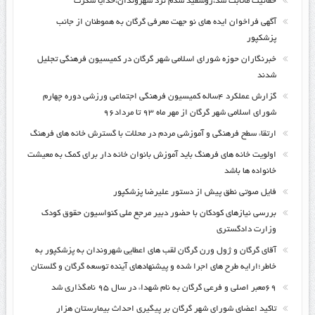
حقانیت ماثابت شد،روسفید شدم نزد شهروندان،خدایا شکرت
آگهی فراخوان ایده های نو جهت معرفی گرگان به هموطنان از جانب
پزشکپور
خبرنگاران حوزه شورای اسلامی شهر گرگان در کمیسیون فرهنگی تجلیل
شدند
گزارش عملکرد ۴ساله کمیسیون فرهنگی اجتماعی ورزشی دوره چهارم
شورای اسلامی شهر گرگان از مهر ماه ۹۳ تا مرداد۹۶
ارتقاء سطح فرهنگی و آموزشی مردم در محلات با گسترش خانه های فرهنگ
اولویت خانه های فرهنگ باید آموزش بانوان خانه دار برای کمک به معیشت
خانواده ها باشد
فایل صوتی نطق پیش از دستور علیرضا پزشکپور
بررسی نیازهای کودکان با حضور دبیر مرجع ملی کنواسیون حقوق کودک
وزارت دادگستری
آقای گرگان و ژول ورن گرگان لقب های اعطایی شهروندان به پزشکپور به
خاطر؛ارایه طرح های اجرا شده و پیشنهادهای آینده توسعه گرگان و گلستان
۶۹معبر اصلی و فرعی گرگان به نام شهداء در سال ۹۵ نامگذاری شد
تاکید اعضای شورای شهر گرگان بر پیگیری احداث بیمارستان هزار