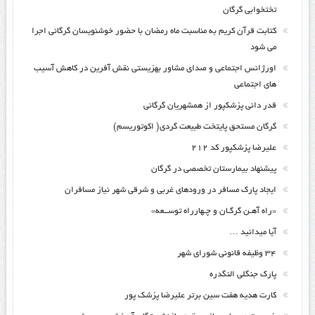
تختخوابی گرگان
کتابت قرآن کریم به مناسبت ماه رمضان با حضور خوشنویسان گرگانی اجرا
می شود
اورژانس اجتماعی و صدای مشاور بهزیستی نقش آفرین در کاهش آسیب
های اجتماعی
قدر دانی پزشکپور از همشهریان گرگانی
گرگان مستحق پایتخت طبیعت گردی( اکوتوریسم)
علیرضا پزشکپور کد ۲۱۲
پیشنهاد بیمارستان تخصصی در گرگان
ایجاد پارک مسافر در ورودهای غربی و شرقی شهر نیاز مسافران
«راه آهـن گرگـان و چـهارراه توســعه»
آیا میدانید …
۳۴ وظیفه قانونی شورای شهر
پارک جنگلی النگدره
کارت هدیه هفت سین برتر علیرضا پزشک پور