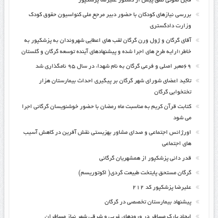
فایل صوتی نطق پیش از دستور علیرضا پزشکپور
بررسی نیازهای کودکان با حضور دبیر مرجع ملی کنواسیون حقوق کودک
وزارت دادگستری
آقای گرگان و ژول ورن گرگان لقب های اعطایی شهروندان به پزشکپور به
خاطر؛ارایه طرح های اجرا شده و پیشنهادهای آینده توسعه گرگان و گلستان
۶۹معبر اصلی و فرعی گرگان به نام شهداء در سال ۹۵ نامگذاری شد
تاکید اعضای شورای شهر گرگان بر پیگیری احداث بیمارستان هزار
تختخوابی گرگان
کتابت قرآن کریم به مناسبت ماه رمضان با حضور خوشنویسان گرگانی اجرا
می شود
اورژانس اجتماعی و صدای مشاور بهزیستی نقش آفرین در کاهش آسیب
های اجتماعی
قدر دانی پزشکپور از همشهریان گرگانی
گرگان مستحق پایتخت طبیعت گردی( اکوتوریسم)
علیرضا پزشکپور کد ۲۱۲
پیشنهاد بیمارستان تخصصی در گرگان
ایجاد پارک مسافر در ورودهای غربی و شرقی شهر نیاز مسافران