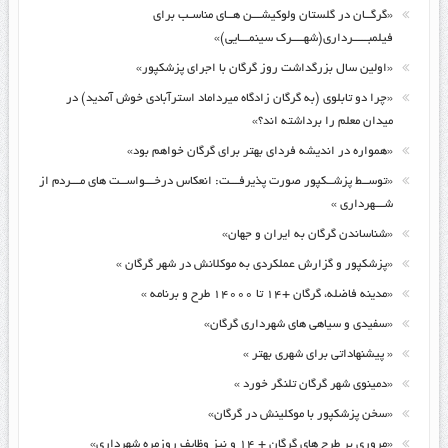
«گرگــان در گلستان ولوکیشـــن هــای مناسـب برای
فیلمبـــــرداری(شهــــرک سینمـــایی)»
«اولین سال بزرگداشت روز گرگان با اجرای پزشکپور»
«چرا دو تابلوی (به گرگان زادگاه میرداماد استرآبادی خوش آمدید) در
میدان معلم را برداشته اند؟»
«همواره در اندیشه فردای بهتر برای گرگان خواهم بود»
«توســط پزشــکپور صورت پذیرفـــت: انعکاس درخـــواســت های مـــردم از
شـــهرداری »
«شناساندن گرگان به ایران و جهان»
«پزشکپور و گزارش عملکردی به موکلانش در شهر گرگان »
«مدینه فاضله، گرگان +۱۴ تا ۱۴۰۰۰ طرح و برنامه »
«سفیدی و سیاهی های شهرداری گرگان»
« پیشنهاداتی برای شهری بهتر »
«دمینوی شهر گرگان تلنگر خورد »
«سخن پزشکپور با موکلینش در گرگان»
«مروری بر طرح های گرگان + ۱۴ و نیز وظایف روزمره شهرداری»