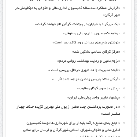
«گزارش عملکرد سه ساله کمیسیون اداری،مالی و حقوقی به موکلینش در
شهر گرگان»
«یک بزرگراه یا خیابان در پایتخت، گرگان نام خواهد گرفت»
«وظایف کمیسیون اداری، مالی وحقوقی»
«نوشتن طرح های عمرانی روی کاغذ بس است»
«مرکز گرگان شناسی تشکیل شد»
«لزوم تأمین و رعایت بهداشت روانی مردم»
«لایحه مدیریت واحد شهری درحال بررسی است »
«گرگان مانند پاریس و لندن خواهد شد! اگر…»
«پیش به سوی گرگان مطلوب»
«پشنهاد تغییر واحد پولی ملی ایران»
« در صـورت برداشـتن چنـد صفـر از پول ملی بهترین گزینه حـذف چهــار
صفـــر است»
« جمع بندی منابع درآمد پایدار برای شهرداری ها توسط کمیسیون
اداری،مالی و حقوقی شورای اسلامی شهر گرگان و ارسال برای تمامی