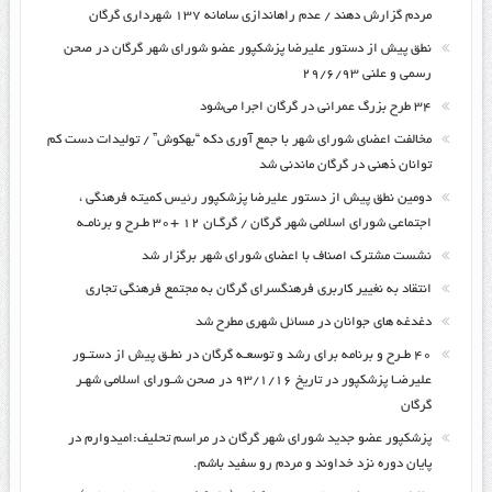
مردم گزارش دهند / عدم راه‎اندازی سامانه ۱۳۷ شهرداری گرگان
نطق پیش از دستور علیرضا پزشکپور عضو شورای شهر گرگان در صحن
رسمی و علنی ۲۹/۶/۹۳
۳۴ طرح بزرگ عمرانی در گرگان اجرا می‌شود
مخالفت اعضای شورای شهر با جمع آوری دکه “بهکوش” / تولیدات دست کم
توانان ذهنی در گرگان ماندنی شد
دومین نطق پیش از دستور علیرضا پزشکپور رئیس کمیته فرهنگی ،
اجتماعی شورای اسلامی شهر گرگان / گرگـان ۱۲ +۳۰ طـرح و برنامـه
نشست مشترک اصناف با اعضای شورای شهر برگزار شد
انتقاد به نغییر کاربری فرهنگسرای گرگان به مجتمع فرهنگی تجاری
دغدغه های جوانان در مسائل شهری مطرح شد
۴۰ طـرح و برنامه برای رشد و توسعـه گرگان در نطـق پیش از دستـور
علیرضـا پزشکپور در تاریخ ۹۳/۱/۱۶ در صحن شـورای اسلامی شهـر
گرگان
پزشکپور عضو جدید شورای شهر گرگان در مراسم تحلیف:امیدوارم در
پایان دوره نزد خداوند و مردم رو سفید باشم.