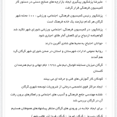
علیرضا پزشکپور پیگیری ایجاد بازارچه های صنایع دستی در دستور کار
کمیسیون فرهنگی قرار گرفت
پزشکپور رئیس کمیسیون فرهنگی، اجتماعی، ورزشی : ۱۰۰ محله شهر
گرگان هر کدام نیازمند یک خانه فرهنگ است
پزشکپور: در کمیسیون فرهنگی، اجتماعی، ورزشی شورای شهر تاکید شد
گواهینامه ازدواج برای کاهش آمار طلاق اجباری شود
جوانان احتیاج به محیط های شادی آفرین دارند
روابط عمومی ادارات شهرستان و استان در صحن شورای شهر گرگان گرد
هم آمدند
گرگان میزبان مسابقه فوتبال تیم ملی ۱۹۹۸ جام جهانی و تیم هنرمندان
گلستان
کودکان کار آموزش های فنی و حرفه ای می بینند
ایجاد مراکز فوق تخصصی درمانی از ضروریات توسعه شهری گرگان
نقشه مهندسی جامع فرهنگی و آسیب های اجتماعی و راهکارهای برون رفت
آن در گرگان بررسی شد
برای ایجاد جاذبه در ورودی های گرگان منتظر پیشنهادهای هموطنان هستیم
گرگان دیـروز – گرگان امروز – گرگان فردا (در قالب شعر)