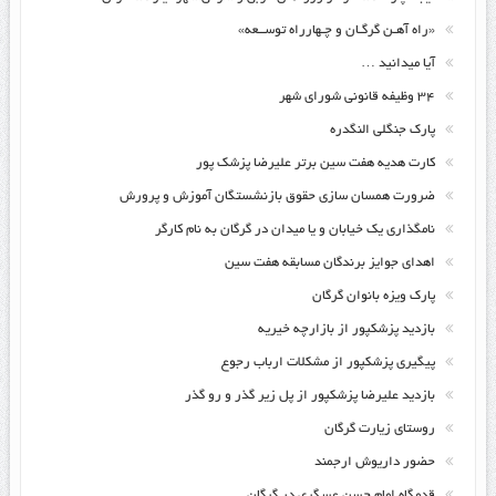
«راه آهـن گرگـان و چـهارراه توســعه»
آیا میدانید …
۳۴ وظیفه قانونی شورای شهر
پارک جنگلی النگدره
کارت هدیه هفت سین برتر علیرضا پزشک پور
ضرورت همسان سازی حقوق بازنشستگان آموزش و پرورش
نامگذاری یک خیابان و یا میدان در گرگان به نام کارگر
اهدای جوایز برندگان مسابقه هفت سین
پارک ویزه بانوان گرگان
بازدید پزشکپور از بازارچه خیریه
پیگیری پزشکپور از مشکلات ارباب رجوع
بازدید علیرضا پزشکپور از پل زیر گذر و رو گذر
روستای زیارت گرگان
حضور داریوش ارجمند
قدمگاه امام حسن عسگری در گرگان