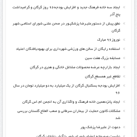
ایجاد سه خانه فرهنگ جدید و افزایش بودجه۹۶ روز گرگان و گرامیداشت
پنج آذر
نطق پیش از دستورعلیـرضا پزشکپـور در صحن علنـی شورای اسلامـی شهـر
گرگان
نوروز۹۶ مبارک
استفاده رایگان از سالن های ورزشی شهرداری برای بهبودیافتگان اعتیاد
مسابقه بزرگ هفت سین
ایجاد بازارچه عرضه محصولات مشاغل خانگی و هنری در گرگان
تقاطع غیر همسطح گرگان
افزایش بودجه بسکتبال گرگان از یک میلیارد به دو میلیارد تومان در سال
۹۶
ایجاد پانزدهمین خانه فرهنگ و واگذاری آن به انجمن ام.اس گرگان
مشکلات کانون حمایت از بیماران سرطانی و صعب العلاج گلستان بررسی
شد
دعوت از علیرضا پزشک پور
نشست صمیمانه اعضای شورای شهر با آتش نشانان گرگان