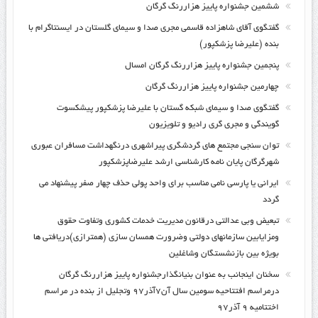
ششمین جشنواره پاییز هزاررنگ گرگان
گفتگوی آقای شاهزاده قاسمی مجری صدا و سیمای گلستان در ایسنتاگرام با
بنده (علیرضا پزشکپور)
پنجمین جشنواره پاییز هزاررنگ گرگان امسال
چهارمین جشنواره پاییز هزاررنگ گرگان
گفتگوی صدا و سیمای شبکه گستان با علیرضا پزشکپور پیشکسوت
گویندگی و مجری گری رادیو و تلویزیون
توان سنجی مجتمع های گردشگری پیراشهری درنگهداشت مسافران عبوری
شهرگرگان پایان نامه کارشناسی ارشد علیرضاپزشکپور
ایرانی یا پارسی نامی مناسب برای واحد پولی حذف چهار صفر پیشنهاد می
گردد
تبعیض وبی عدالتی درقانون مدیریت خدمات کشوری وتفاوت حقوق
ومزایابین سازمانهای دولتی وضرورت همسان سازی (همترازی)دریافتی ها
بویژه بین بازنشستگان وشاغلین
سخنان اینجانب به عنوان بنیانگذارجشنواره پاییز هزاررنگ گرگان
درمراسم افتتاحیه سومین سال آن۷آذر۹۷ وتجلیل از بنده در مراسم
اختتامیه ۹ آذر۹۷