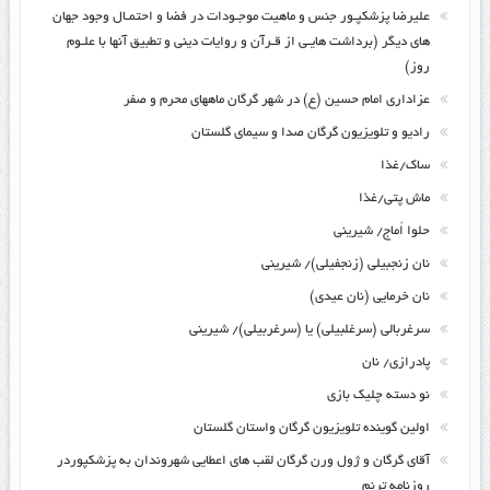
علیرضا پزشکپـور جنس و ماهیت موجـودات در فضا و احتمـال وجود جهان
های دیگر (برداشت هایـی از قـرآن و روایات دینی و تطبیق آنها با علـوم
روز)
عزاداری امام حسین (ع) در شهر گرگان ماههای محرم و صفر
رادیو و تلویزیون گرگان صدا و سیمای گلستان
ساک/غذا
ماش پتی/غذا
حلوا اُماج/ شیرینی
نان زنجبیلی (زنجفیلی)/ شیرینی
نان خرمایی (نان عیدی)
سرغربالی (سرغلبیلی) یا (سرغربیلی)/ شیرینی
پادرازی/ نان
نو دسته چلیک بازی
اولین گوینده تلویزیون گرگان واستان گلستان
آقای گرگان و ژول ورن گرگان لقب های اعطایی شهروندان به پزشکپوردر
روزنامه ترنم