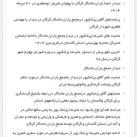
دیدار اعضا یاران ماندگار گرگان با پهلوان فیروز ابوجعفری در ۳۰ تیرماه
۱۴۰۴
برنامه های آقای پزشکپور درمجمع یاران ماندگار گرگان در دیدار با مهندس
طاهری شهردار گرگان
صحبت های علیرضا پزشکپور در دیدارمجمع یاران ماندگار باخانم ابشناس
مدیرکل محترم بهزیستی استان گلستان درفروردین ۱۴۰۴
اخرین نطق پیش از دستور علیرضا پزشکپور دردوره شورای چهارم شهر
گرگان درسال۹۶
دیدار مجمع یاران ماندگار
صحبت های آقای پزشکپور دردیدار بامجمع یاران ماندگار درمورد شعار
گرگان پایتخت گرشگری واکوتوریسم ایران
صحبتهای آقای پزشکپور درمجمع یاران ماندگار دررابطه باتبلیغ گردشگری
برای گرگان وگلستان با ایجاد بیلبوردهایی درجادههای استان
مراسم اهدای لوح یادبود به علیرضا پزشک پور به پاس سالها تلاش در
عرصه های مختلف اجتماعی و هنری و فرهنگی و ورزشی و توسعه و عمران
و آبادانی استان گلستان و گرگان توسط مجمع یاران ماندگار گرگان
ادامه خوانش علیرضا پزشک پور از سروده هایش در مورد سفری شعری به