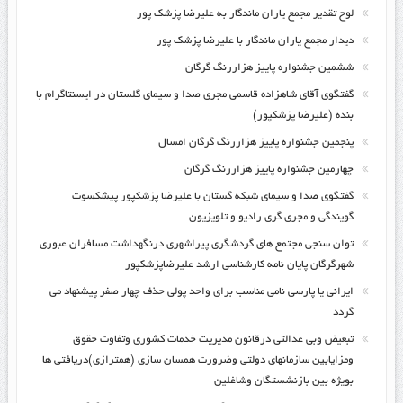
لوح تقدیر مجمع یاران ماندگار به علیرضا پزشک پور
دیدار مجمع یاران ماندگار با علیرضا پزشک پور
ششمین جشنواره پاییز هزاررنگ گرگان
گفتگوی آقای شاهزاده قاسمی مجری صدا و سیمای گلستان در ایسنتاگرام با
بنده (علیرضا پزشکپور)
پنجمین جشنواره پاییز هزاررنگ گرگان امسال
چهارمین جشنواره پاییز هزاررنگ گرگان
گفتگوی صدا و سیمای شبکه گستان با علیرضا پزشکپور پیشکسوت
گویندگی و مجری گری رادیو و تلویزیون
توان سنجی مجتمع های گردشگری پیراشهری درنگهداشت مسافران عبوری
شهرگرگان پایان نامه کارشناسی ارشد علیرضاپزشکپور
ایرانی یا پارسی نامی مناسب برای واحد پولی حذف چهار صفر پیشنهاد می
گردد
تبعیض وبی عدالتی درقانون مدیریت خدمات کشوری وتفاوت حقوق
ومزایابین سازمانهای دولتی وضرورت همسان سازی (همترازی)دریافتی ها
بویژه بین بازنشستگان وشاغلین