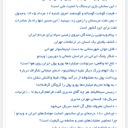
» این سخنان بازی ترسناک با امنیت ملی است!
» قیمت گوشت گوساله و گوسفند امروز شنبه ۱۷ مرداد ۱۴۰۵ +جدول
» یمن نفت عربستان را زمین زد؛ ببینید | این مسیر تنها راه باز صادرات
نفت برای این کشور است
» پیام ویدئویی رزمندگان نیروی زمینی سپاه برای مردم ایران
» کشف بقایای یک انسان در ارتفاعات تهران
» قتل جوان شهرستانی به دست اپتیماسوار تهرانی
» شکار پلنگ ایرانی در خراسان‌ شمالی با دوربین | ویدئو
» تلخ اما واقعی؛ سرنوشت میلیاردها یورو پول ایران روی هوا است!
» یک اتهام بزرگ دیگر علیه اینفانتینو/ ادعای جنجالی تلگراف درباره
پرداخت پول به معشوقه از درآمد یوفا/ فیفا واکنش نشان داد
» به بهانه تحریم میلیاردها یورو پول را گروگان گرفته‌اند!
» رئیس سیمافیلم: هر چه آقای مدیری گفت فراهم کردیم تا ...| جزئیات
سریال ۱۵ قسمتی مهران مدیری
» داستان معروف جلال آل احمد سریال می‌شود
» چرخش ۱۸۰ درجه‌ای برای سانسور اصابت موشک‌های ایران + ویدئو |
چرا تصاویر عملیات‌های نصر و صاعقه بی کیفیت است؟