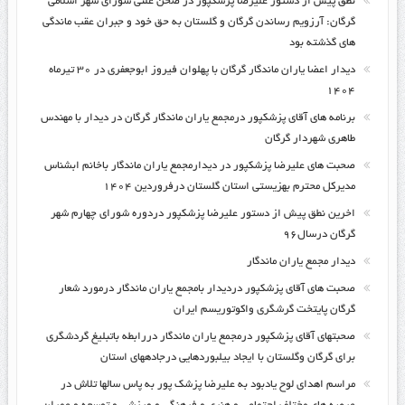
نطق پیش از دستور علیرضا پزشکپور در صحن علنی شورای شهر اسلامی
گرگان: آرزویم رساندن گرگان و گلستان به حق خود و جبران عقب ماندگی
های گذشته بود
دیدار اعضا یاران ماندگار گرگان با پهلوان فیروز ابوجعفری در ۳۰ تیرماه
۱۴۰۴
برنامه های آقای پزشکپور درمجمع یاران ماندگار گرگان در دیدار با مهندس
طاهری شهردار گرگان
صحبت های علیرضا پزشکپور در دیدارمجمع یاران ماندگار باخانم ابشناس
مدیرکل محترم بهزیستی استان گلستان درفروردین ۱۴۰۴
اخرین نطق پیش از دستور علیرضا پزشکپور دردوره شورای چهارم شهر
گرگان درسال۹۶
دیدار مجمع یاران ماندگار
صحبت های آقای پزشکپور دردیدار بامجمع یاران ماندگار درمورد شعار
گرگان پایتخت گرشگری واکوتوریسم ایران
صحبتهای آقای پزشکپور درمجمع یاران ماندگار دررابطه باتبلیغ گردشگری
برای گرگان وگلستان با ایجاد بیلبوردهایی درجادههای استان
مراسم اهدای لوح یادبود به علیرضا پزشک پور به پاس سالها تلاش در