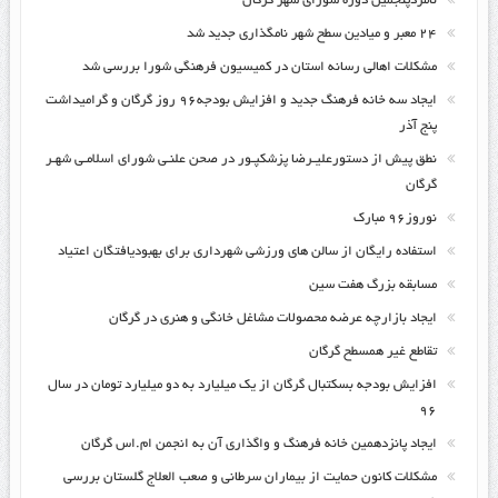
نامزدپنجمین دوره شورای شهر گرگان
۲۴ معبر و میادین سطح شهر نامگذاری جدید شد
مشکلات اهالی رسانه استان در کمیسیون فرهنگی شورا بررسی شد
ایجاد سه خانه فرهنگ جدید و افزایش بودجه۹۶ روز گرگان و گرامیداشت
پنج آذر
نطق پیش از دستورعلیـرضا پزشکپـور در صحن علنـی شورای اسلامـی شهـر
گرگان
نوروز۹۶ مبارک
استفاده رایگان از سالن های ورزشی شهرداری برای بهبودیافتگان اعتیاد
مسابقه بزرگ هفت سین
ایجاد بازارچه عرضه محصولات مشاغل خانگی و هنری در گرگان
تقاطع غیر همسطح گرگان
افزایش بودجه بسکتبال گرگان از یک میلیارد به دو میلیارد تومان در سال
۹۶
ایجاد پانزدهمین خانه فرهنگ و واگذاری آن به انجمن ام.اس گرگان
مشکلات کانون حمایت از بیماران سرطانی و صعب العلاج گلستان بررسی