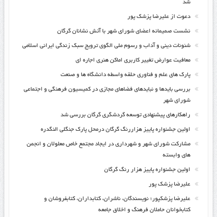
شد
دعوت از علیرضا پزشک پور
نشست صمیمانه اعضای شورای شهر با آتش نشانان گرگان
شئونات دینی و آداب و رسوم ملی الگوی ترویج سبک زندگی ایرانی اسلامی
معافیت عوارض تغییر کاربری اماکن هنری اجاره ای
پارک های علم و فناوری حلقه واسطه دانشگاه ها و صنعت
بررسی بایدها و نبایدهای فضاهای مجازی در کمیسیون فرهنگی و اجتماعی
شورای شهر
راهکارهای پیشنهادی توسعه گردشگری گرگان بررسی شد
اولین جشنواره پاییز هزاررنگ گرگان درمحل پارک جنگلی النگدره
مشارکت شورای شهر و شهرداری در ایجاد مجتمع خاص معلولان و انجمن
های وابسته
اولین جشنواره پاییز هزار رنگ گرگان
علیرضا پزشک پور
علیرضا پزشکپور؛ نویسندگان، ناشران، کتابداران، کتابفروشان و
کتابخوانان حاملان فرهنگ و اخلاق جامعه