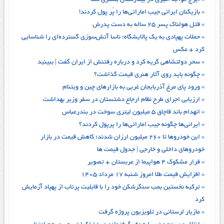
» ایرج خواجه امیری در بیمارستان بستری شد
» بازیکنان ایرانی جیب اماراتی‌ها را پُر پول کردند!
» قتل هولناک پسر ۲۵ ساله‌ به دست پدرش
» حملات پهپادی به یک پالایشگاه؛ ناسا آتش‌سوزی گسترده‌ای را شناسایی
کرد + عکس
» سحر دولتشاهی گریه کرد و درباره رفتنش از ایران گفت | ببینید
» چگونه باید روی آثار هنری قیمت گذاشت؟
» ورود پای مرغ آذربایجان غربی به بازارهای چین و ویتنام
» ارزیابی اجرای طرح نظام ارجاع دشتستان در سفر وزیر بهداشت
» انهدام باند قاچاق ۵ میلیون لیتری سوخت در بندرعباس
» ایرانی‌ها چگونه جیب اماراتی‌ها را پرپول کردند؟
» این خودروها تا ۲۶۰ میلیون ارزان شدند؛ کاهش قیمت در بازار
خودروهای داخلی و خارجی | جدول قیمت ها
» فرار مشکوک ۴ هواپیما از عربستان + تصویر
» افزایش قیمت طلا امروز شنبه ۱۷ مرداد ۱۴۰۵
» ترکیه نخستین بمب سنگرشکن خود را با قابلیت پرتاب از پهپاد آزمایش
کرد
» مازیار لرستانی در تلویزیون پروژه گرفت