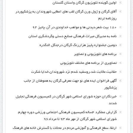
اولین گوینده تلویزیون گرگان واستان گلستان
آقای گرگان و ژول ورن گرگان لقب های اعطایی شهروندان به پزشکپوردر
روزنامه ترنم
۱۸۰ بیت شعر،دیدنی ها و مواهب خداوندی در آن ،پائیز ۹۲
نامه به مدیرکل میراث فرهنگی صنایع دستی وگردشگری استان
دومین جشنواره پاییز هزاررنگ گرگان درجنگل النگدره
برنامه های تلویزیونی و تصاویر
تصاویری از برنامه های مختلف تلویزیونی
حقانیت ماثابت شد،روسفید شدم نزد شهروندان،خدایا شکرت
آگهی فراخوان ایده های نو جهت معرفی گرگان به هموطنان از جانب
پزشکپور
خبرنگاران حوزه شورای اسلامی شهر گرگان در کمیسیون فرهنگی تجلیل
شدند
گزارش عملکرد ۴ساله کمیسیون فرهنگی اجتماعی ورزشی دوره چهارم
شورای اسلامی شهر گرگان از مهر ماه ۹۳ تا مرداد۹۶
ارتقاء سطح فرهنگی و آموزشی مردم در محلات با گسترش خانه های فرهنگ