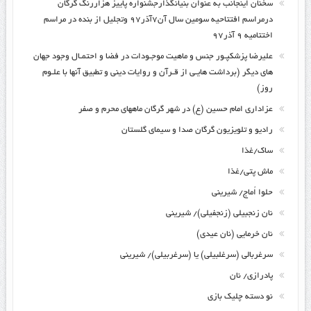
سخنان اینجانب به عنوان بنیانگذارجشنواره پاییز هزاررنگ گرگان
درمراسم افتتاحیه سومین سال آن۷آذر۹۷ وتجلیل از بنده در مراسم
اختتامیه ۹ آذر۹۷
علیرضا پزشکپـور جنس و ماهیت موجـودات در فضا و احتمـال وجود جهان
های دیگر (برداشت هایـی از قـرآن و روایات دینی و تطبیق آنها با علـوم
روز)
عزاداری امام حسین (ع) در شهر گرگان ماههای محرم و صفر
رادیو و تلویزیون گرگان صدا و سیمای گلستان
ساک/غذا
ماش پتی/غذا
حلوا اُماج/ شیرینی
نان زنجبیلی (زنجفیلی)/ شیرینی
نان خرمایی (نان عیدی)
سرغربالی (سرغلبیلی) یا (سرغربیلی)/ شیرینی
پادرازی/ نان
نو دسته چلیک بازی