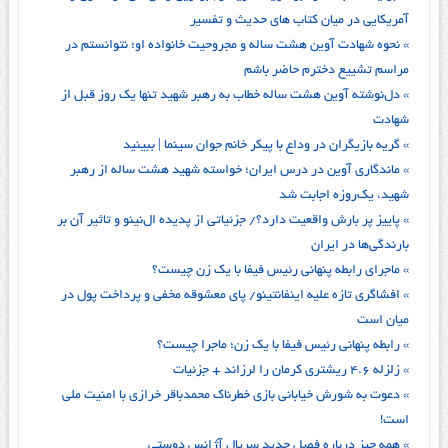
آمریکایی در میان کتاب های حدیث و تفسیر
» نحوه شهادت آوین هشت ساله و مجروحیت خانواده او؛ نتوانستم در
مراسم تشییع دخترم حاضر باشم
» دل‌نوشته آوین هشت ساله خطاب به رهبر شهید تنها یک روز قبل از
شهادت
» گریه بازیگران در وداع با پیکر خانم جوان سینما | ببینید
» ماندگاری آوین در درس ایران؛ خواسته شهید هشت ساله از رهبر
شهید، یک‌روزه اجابت شد
» پاییز پر بارش واقعیت دارد؟/ جزئیاتی از پدیده ال‌نینو و تاثیر آن بر
بارندگی‌ها در ایران
» ماجرای رابطه پنهانی رئیس فیفا با یک زن چیست؟
» افشاگری تازه علیه اینفانتینو/ پای معشوقه مخفی و پرداخت پول در
میان است
» رابطه پنهانی رئیس فیفا با یک زن؛ ماجرا چیست؟
» زلزله ۴.۶ ریشتری کرمان را لرزاند + جزئیات
» دعوت به شورش خیابانی بازی خطرناک محمدباقر خرازی با امنیت ملی
است!
» همه چیز درباره فصل جدید سریال آژانس دوستی