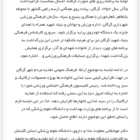
توجه به برنامه ریزی های صورت گرفته، امسال بمناسبت گرامیداشت
۵آذر سال ۱۳۵۷ گرگان، پیاده روی همگانی ازسه راهی گلشهر تا محوطه
باباطاهر ناهارخوران با همکاری بسیج و سپاه، سازمان فرهنگی ورزشی
شهرداری گرگان، اداره ورزش و جوانان و بنیاد شهید همراه با اهدای
جایزه یک دستگاه خودروی پراید برگزار شود. سروری کارشناس فرهنگی
بنیاد شهید گرگان نیز برای هرچه باشکوه تر شدن این بزرگداشت به
برنامه های چون: دیدار از خانواده شهدای ۵ آذر، برگزاری همایش
بزرگداشت شهدا، برگزاری مسابقات فرهنگی ورزشی و…اشاره نمود.
در ادامه جلسه به موضوع ارتقاء فرهنگ عمومی تغذیه مردم شهر گرگان
در جهت افزایش کیفی سبد غذایی خانواده ها بویژه محصولات ارگانیک و
سبز پرداخته شد. رئیس کمیسیون فرهنگی اجتماعی ورزشی شورا با
اشاره به اینکه امروز دنیا به این سمتی رفته که استفاده از تغذیه
ارگانیک را در سبد غذایی خانوارها افزایش دهد، لذا در این جلسه لازم
است تا از برنامه های وزارت بهداشت و دانشگاه علوم پزشکی که در
راستای تحقق این موضوع دارند اطلاع حاصل شود.
دکتر جوشقانی معاونت غذا و داروی دانشگاه علوم پزشکی استان گلستان
به اقدامات دانشگاه علوم پزشکی در راستای ارائه تغذیه سالم به جامعه