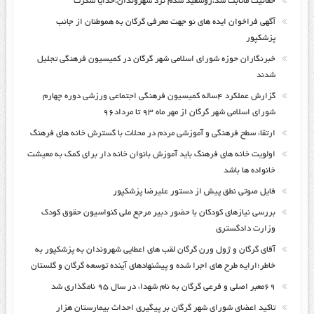
حقانیت ماثابت شد،روسفید شدم نزد شهروندان،خدایا شکرت
آگهی فراخوان ایده های نو جهت معرفی گرگان به هموطنان از جانب
پزشکپور
خبرنگاران حوزه شورای اسلامی شهر گرگان در کمیسیون فرهنگی تجلیل
شدند
گزارش عملکرد ۴ساله کمیسیون فرهنگی اجتماعی ورزشی دوره چهارم
شورای اسلامی شهر گرگان از مهر ماه ۹۳ تا مرداد۹۶
ارتقاء سطح فرهنگی و آموزشی مردم در محلات با گسترش خانه های فرهنگ
اولویت خانه های فرهنگ باید آموزش بانوان خانه دار برای کمک به معیشت
خانواده ها باشد
فایل صوتی نطق پیش از دستور علیرضا پزشکپور
بررسی نیازهای کودکان با حضور دبیر مرجع ملی کنواسیون حقوق کودک
وزارت دادگستری
آقای گرگان و ژول ورن گرگان لقب های اعطایی شهروندان به پزشکپور به
خاطر؛ارایه طرح های اجرا شده و پیشنهادهای آینده توسعه گرگان و گلستان
۶۹معبر اصلی و فرعی گرگان به نام شهداء در سال ۹۵ نامگذاری شد
تاکید اعضای شورای شهر گرگان بر پیگیری احداث بیمارستان هزار