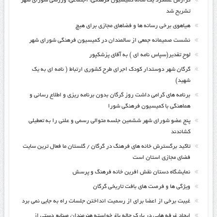
گزارش عملکرد یک ساله کمیسیون فرهنگی، اجتماعی، ورزشی شورای شهر
تشریح شد
هیاهوی برخی رسانه ها و فضاهای مجازی برای هیچ
نشست صمیمانه جمعی از سالمندان در کمیسیون فرهنگی شورای شهر
لوح تقدیر(سپاس نامه ای ) به آقای پزشکپور
گرگان شهر دوستدار کودک اجرای طرح کشوری ارتباط ( نامه ای به یک
شهید)
برنامه های گرامی داشت روز گرگان بدون برنامه ریزی و اطلاع رسانی و
هماهنگی با کمیسیون فرهنگی شورا
پنج عضو شورای شهر ششمین جلسه متوالی رسمی و علنی را به تعطیلی
کشاندند
تاکید برگسترش خانه های فرهنگ در گرگان / گلستان ما فعال ترین سایت
فضای مجازی استان است
نمایشگاه دستان نقش افرین خانه فرهنگ و پرسش
ویژگی ها و فرصت های بافت تاریخی گرگان
غیبت برخی از اعضا برای از رسمیت انداختن جلسات راه به جایی نمی برد
ایجاد غرفه هایی در پارک چاله باغ خواسته هنرمندان صنایع دستی از