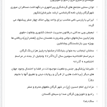
گویندگی و مجری گری رادیو و تلویزیون
توان سنجی مجتمع های گردشگری پیراشهری درنگهداشت مسافران عبوری
شهرگرگان پایان نامه کارشناسی ارشد علیرضاپزشکپور
ایرانی یا پارسی نامی مناسب برای واحد پولی حذف چهار صفر پیشنهاد می
گردد
تبعیض وبی عدالتی درقانون مدیریت خدمات کشوری وتفاوت حقوق
ومزایابین سازمانهای دولتی وضرورت همسان سازی (همترازی)دریافتی ها
بویژه بین بازنشستگان وشاغلین
سخنان اینجانب به عنوان بنیانگذارجشنواره پاییز هزاررنگ گرگان
درمراسم افتتاحیه سومین سال آن۷آذر۹۷ وتجلیل از بنده در مراسم
اختتامیه ۹ آذر۹۷
علیرضا پزشکپـور جنس و ماهیت موجـودات در فضا و احتمـال وجود جهان
های دیگر (برداشت هایـی از قـرآن و روایات دینی و تطبیق آنها با علـوم
روز)
عزاداری امام حسین (ع) در شهر گرگان ماههای محرم و صفر
رادیو و تلویزیون گرگان صدا و سیمای گلستان
ساک/غذا