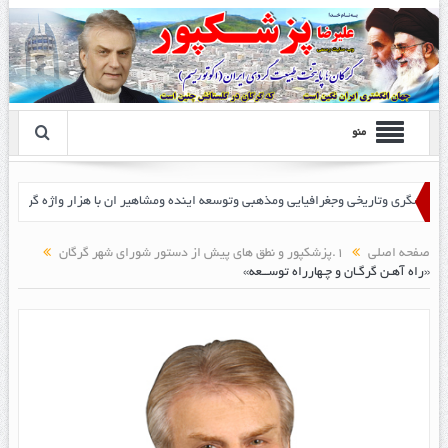
منو
پزشک پور
صفحه اصلی
1.پزشکپور و نطق های پیش از دستور شورای شهر گرگان
«راه آهـن گرگـان و چـهارراه توســعه»