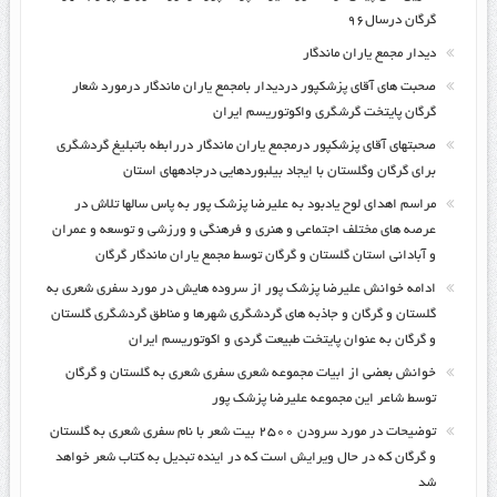
گرگان درسال۹۶
دیدار مجمع یاران ماندگار
صحبت های آقای پزشکپور دردیدار بامجمع یاران ماندگار درمورد شعار
گرگان پایتخت گرشگری واکوتوریسم ایران
صحبتهای آقای پزشکپور درمجمع یاران ماندگار دررابطه باتبلیغ گردشگری
برای گرگان وگلستان با ایجاد بیلبوردهایی درجادههای استان
مراسم اهدای لوح یادبود به علیرضا پزشک پور به پاس سالها تلاش در
عرصه های مختلف اجتماعی و هنری و فرهنگی و ورزشی و توسعه و عمران
و آبادانی استان گلستان و گرگان توسط مجمع یاران ماندگار گرگان
ادامه خوانش علیرضا پزشک پور از سروده هایش در مورد سفری شعری به
گلستان و گرگان و جاذبه های گردشگری شهرها و مناطق گردشگری گلستان
و گرگان به عنوان پایتخت طبیعت گردی و اکوتوریسم ایران
خوانش بعضی از ابیات مجموعه شعری سفری شعری به گلستان و گرگان
توسط شاعر این مجموعه علیرضا پزشک پور
توضیحات در مورد سرودن ۲۵۰۰ بیت شعر با نام سفری شعری به گلستان
و گرگان که در حال ویرایش است که در اینده تبدیل به کتاب شعر خواهد
شد