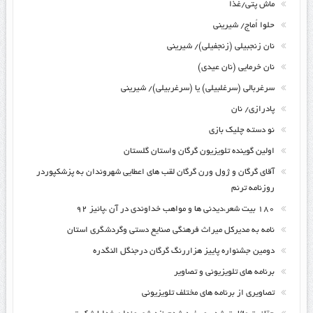
ماش پتی/غذا
حلوا اُماج/ شیرینی
نان زنجبیلی (زنجفیلی)/ شیرینی
نان خرمایی (نان عیدی)
سرغربالی (سرغلبیلی) یا (سرغربیلی)/ شیرینی
پادرازی/ نان
نو دسته چلیک بازی
اولین گوینده تلویزیون گرگان واستان گلستان
آقای گرگان و ژول ورن گرگان لقب های اعطایی شهروندان به پزشکپوردر
روزنامه ترنم
۱۸۰ بیت شعر،دیدنی ها و مواهب خداوندی در آن ،پائیز ۹۲
نامه به مدیرکل میراث فرهنگی صنایع دستی وگردشگری استان
دومین جشنواره پاییز هزاررنگ گرگان درجنگل النگدره
برنامه های تلویزیونی و تصاویر
تصاویری از برنامه های مختلف تلویزیونی