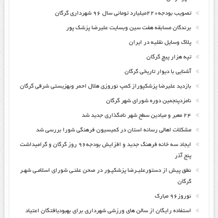
تصویب بودجه۲۲۰میلیارد تومانی سال ۹۶ شهرداری گرگان
برندگان مسابقه هفت سین وبسایت علیرضا پزشک پور
پلاک وسایل نقلیه در ایران
تپه هزار پیچ گرگان
آشنایی با دیوار تاریخی گرگان
بازدید علیرضا پزشکپوراز کمپ نوروزی هلال احمر وبهزیستی شرقی گرگان
نامزدپنجمین دوره شورای شهر گرگان
۲۴ معبر و میادین سطح شهر نامگذاری جدید شد
مشکلات اهالی رسانه استان در کمیسیون فرهنگی شورا بررسی شد
ایجاد سه خانه فرهنگ جدید و افزایش بودجه۹۶ روز گرگان و گرامیداشت
پنج آذر
نطق پیش از دستورعلیـرضا پزشکپـور در صحن علنـی شورای اسلامـی شهـر
گرگان
نوروز۹۶ مبارک
استفاده رایگان از سالن های ورزشی شهرداری برای بهبودیافتگان اعتیاد