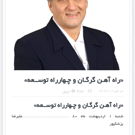
«راه آهـن گرگـان و چـهارراه توســعه»
در:
می 10, 2017
Print
ایمیل
«راه آهـن گرگـان و چـهارراه توســعه»
شنبه ۱ اردیبهشت ماه ۸۰ ……………………………علیرضا
پزشکپور