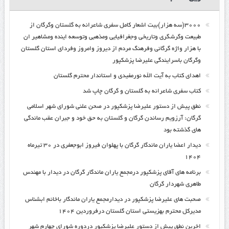
۳۰۰۰(سه هزار)بیت اشعار کامل سفری شاعرانه به گلستان وگرگان از
طبیعت وگرشگری وتاریخی وجغرافیایی ومذهبی وتوسعه اینده ومشاهیر ان
با هزار واژه گرگانی وفرهنگ مردم از دیروز وامروز وفردای استان گلستان
وگرگان باسرایندگی علیرضا پزشکپور
اهدای کتاب به آیت الله نورمفیدی و استاندار محترم گلستان
کتاب سفری شاعرانه به گلستان و گرگان چاپ شد
نطق پیش از دستور علیرضا پزشکپور در صحن علنی شورای شهر اسلامی
گرگان: آرزویم رساندن گرگان و گلستان به حق خود و جبران عقب ماندگی
های گذشته بود
دیدار اعضا یاران ماندگار گرگان با پهلوان فیروز ابوجعفری در ۳۰ تیرماه
۱۴۰۴
برنامه های آقای پزشکپور درمجمع یاران ماندگار گرگان در دیدار با مهندس
طاهری شهردار گرگان
صحبت های علیرضا پزشکپور در دیدارمجمع یاران ماندگار باخانم ابشناس
مدیرکل محترم بهزیستی استان گلستان درفروردین ۱۴۰۴
اخرین نطق پیش از دستور علیرضا پزشکپور دردوره شورای چهارم شهر