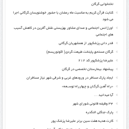
تختخوابی گرگان
کتابت قرآن کریم به مناسبت ماه رمضان با حضور خوشنویسان گرگانی اجرا
می شود
اورژانس اجتماعی و صدای مشاور بهزیستی نقش آفرین در کاهش آسیب
های اجتماعی
قدر دانی پزشکپور از همشهریان گرگانی
گرگان مستحق پایتخت طبیعت گردی( اکوتوریسم)
علیرضا پزشکپور کد ۲۱۲
پیشنهاد بیمارستان تخصصی در گرگان
ایجاد پارک مسافر در ورودهای غربی و شرقی شهر نیاز مسافران
«راه آهـن گرگـان و چـهارراه توســعه»
آیا میدانید …
۳۴ وظیفه قانونی شورای شهر
پارک جنگلی النگدره
کارت هدیه هفت سین برتر علیرضا پزشک پور