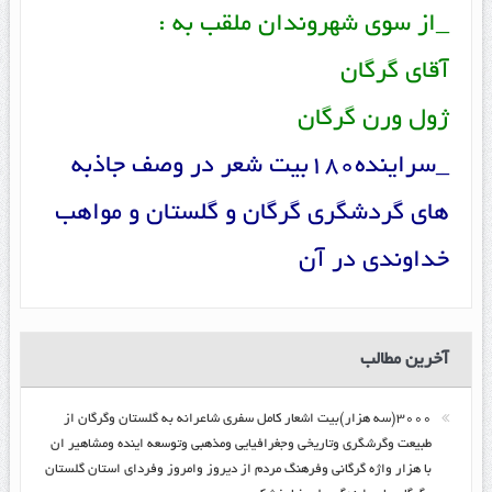
_از سوی شهروندان ملقب به :
آقای گرگان
ژول ورن گرگان
_سراینده180بیت شعر در وصف جاذبه
های گردشگری گرگان و گلستان و مواهب
خداوندی در آن
آخرین مطالب
۳۰۰۰(سه هزار)بیت اشعار کامل سفری شاعرانه به گلستان وگرگان از
طبیعت وگرشگری وتاریخی وجغرافیایی ومذهبی وتوسعه اینده ومشاهیر ان
با هزار واژه گرگانی وفرهنگ مردم از دیروز وامروز وفردای استان گلستان