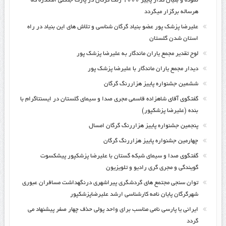
نموده و بنیان گذار پاییز ۱۰۰۰ رنگ گرگان در پارک جنگلی النگدره که
هرساله برگزار میگردد
علیرضا پزشک پور عضو بنیاد گرگان شناسی و تلاش های این بنیاد در راه
استان شدن گلستان
لوح تقدیر مجمع یاران ماندگار به علیرضا پزشک پور
دیدار مجمع یاران ماندگار با علیرضا پزشک پور
ششمین جشنواره پاییز هزاررنگ گرگان
گفتگوی آقای شاهزاده قاسمی مجری صدا و سیمای گلستان در ایسنتاگرام با
بنده (علیرضا پزشکپور)
پنجمین جشنواره پاییز هزاررنگ گرگان امسال
چهارمین جشنواره پاییز هزاررنگ گرگان
گفتگوی صدا و سیمای شبکه گستان با علیرضا پزشکپور پیشکسوت
گویندگی و مجری گری رادیو و تلویزیون
توان سنجی مجتمع های گردشگری پیراشهری درنگهداشت مسافران عبوری
شهرگرگان پایان نامه کارشناسی ارشد علیرضاپزشکپور
ایرانی یا پارسی نامی مناسب برای واحد پولی حذف چهار صفر پیشنهاد می
گردد