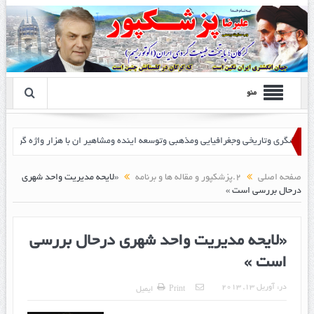
منو
ا پزشک پور
صفحه اصلی
2.پزشکپور و مقاله ها و برنامه
«لایحه مدیریت واحد شهری
درحال بررسی است »
«لایحه مدیریت واحد شهری درحال بررسی
است »
در:
آوریل 13, 2013
Print
ایمیل