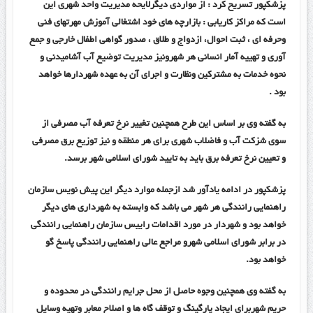
پزشکپور تسریح کرد : از مواردی دیگرلایحه مدیریت واحد شهری این
است که مراکز کاریابی : بازارچه های خود اشتغالی آموزش مهرتهای فنی
وحرفه ای ، ثبت احوال، ازدواج و طلاق ، صدور گواهی اطفال خارجی و جمع
آوری و تهییه آمار انسانی هر شهرونیز مدیریت توضیع آب آشامیدنی و
نحوه خدمات به مشترکین ونظارت و اجرای آن به عهده شهردارها خواهد
بود .
به گفته وی بر اساس این طرح همچنین تغییر نرخ تعرفه آب مصرفی از
سوی شزکت آب و فاضلاب شهری برای هر منطقه و نیز توزیع برق مصرفی
و تعیین نرخ تعرفه برق باید به تایید شورای اسلامی شهر برسد.
پزشکپور در ادامه یادآور شد ازجمله موارد دیگر این پیش نویس سازمان
راهنمایی رانندگی هر شهر می باشد که وابسته به شهرداری های دیگر
خواهد بود و شهردار در مورد اقدامات راییس سازمان راهنمایی رانندگی
در برابر شورای اسلامی شهرو مراجع عالی راهنمایی رانندگی پاسخ گو
خواهد بود.
به گفته وی همچنین وجوه حاصل از محل جرایم رانندگی در محدوده و
حریم شهربرای ایجاد پارگینگ و توقف گاه ها و اصلاح معابر وتهیه وسایل