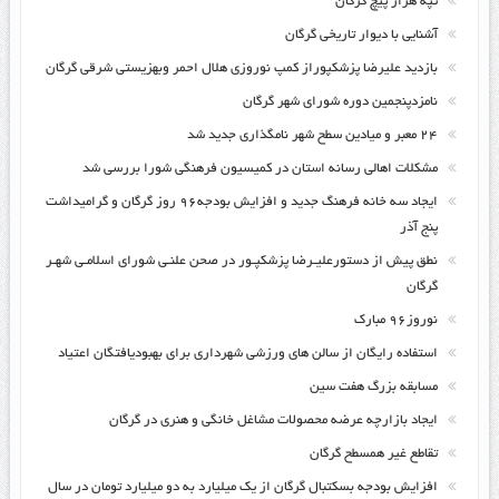
تپه هزار پیچ گرگان
آشنایی با دیوار تاریخی گرگان
بازدید علیرضا پزشکپوراز کمپ نوروزی هلال احمر وبهزیستی شرقی گرگان
نامزدپنجمین دوره شورای شهر گرگان
۲۴ معبر و میادین سطح شهر نامگذاری جدید شد
مشکلات اهالی رسانه استان در کمیسیون فرهنگی شورا بررسی شد
ایجاد سه خانه فرهنگ جدید و افزایش بودجه۹۶ روز گرگان و گرامیداشت
پنج آذر
نطق پیش از دستورعلیـرضا پزشکپـور در صحن علنـی شورای اسلامـی شهـر
گرگان
نوروز۹۶ مبارک
استفاده رایگان از سالن های ورزشی شهرداری برای بهبودیافتگان اعتیاد
مسابقه بزرگ هفت سین
ایجاد بازارچه عرضه محصولات مشاغل خانگی و هنری در گرگان
تقاطع غیر همسطح گرگان
افزایش بودجه بسکتبال گرگان از یک میلیارد به دو میلیارد تومان در سال