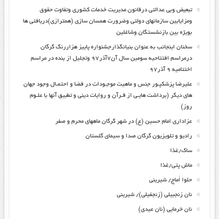
تبعیض وبی عدالتی درقانون مدیریت خدمات کشوری وتفاوت حقوق
ومزایابین سازمانهای دولتی وضرورت همسان سازی (همترازی)دریافتی ها
بویژه بین بازنشستگان وشاغلین
سخنان اینجانب به عنوان بنیانگذارجشنواره پاییز هزاررنگ گرگان
درمراسم افتتاحیه سومین سال آن۷آذر۹۷ وتجلیل از بنده در مراسم
اختتامیه ۹ آذر۹۷
علیرضا پزشکپـور جنس و ماهیت موجـودات در فضا و احتمـال وجود جهان
های دیگر (برداشت هایـی از قـرآن و روایات دینی و تطبیق آنها با علـوم
روز)
عزاداری امام حسین (ع) در شهر گرگان ماههای محرم و صفر
رادیو و تلویزیون گرگان صدا و سیمای گلستان
ساک/غذا
ماش پتی/غذا
حلوا اُماج/ شیرینی
نان زنجبیلی (زنجفیلی)/ شیرینی
نان خرمایی (نان عیدی)