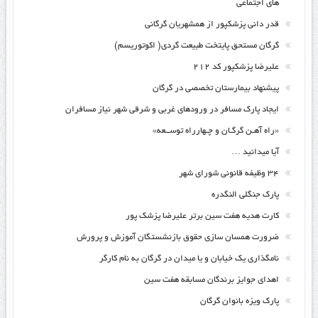
های اجتماعی
قدر دانی پزشکپور از همشهریان گرگانی
گرگان مستحق پایتخت طبیعت گردی( اکوتوریسم)
علیرضا پزشکپور کد ۲۱۲
پیشنهاد بیمارستان تخصصی در گرگان
ایجاد پارک مسافر در ورودهای غربی و شرقی شهر نیاز مسافران
«راه آهـن گرگـان و چـهارراه توســعه»
آیا میدانید …
۳۴ وظیفه قانونی شورای شهر
پارک جنگلی النگدره
کارت هدیه هفت سین برتر علیرضا پزشک پور
ضرورت همسان سازی حقوق بازنشستگان آموزش و پرورش
نامگذاری یک خیابان و یا میدان در گرگان به نام کارگر
اهدای جوایز برندگان مسابقه هفت سین
پارک ویزه بانوان گرگان