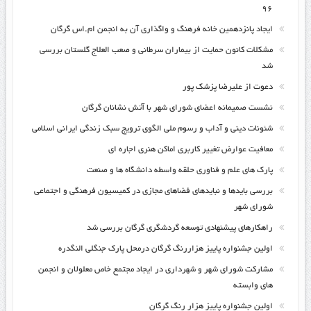
۹۶
ایجاد پانزدهمین خانه فرهنگ و واگذاری آن به انجمن ام.اس گرگان
مشکلات کانون حمایت از بیماران سرطانی و صعب العلاج گلستان بررسی
شد
دعوت از علیرضا پزشک پور
نشست صمیمانه اعضای شورای شهر با آتش نشانان گرگان
شئونات دینی و آداب و رسوم ملی الگوی ترویج سبک زندگی ایرانی اسلامی
معافیت عوارض تغییر کاربری اماکن هنری اجاره ای
پارک های علم و فناوری حلقه واسطه دانشگاه ها و صنعت
بررسی بایدها و نبایدهای فضاهای مجازی در کمیسیون فرهنگی و اجتماعی
شورای شهر
راهکارهای پیشنهادی توسعه گردشگری گرگان بررسی شد
اولین جشنواره پاییز هزاررنگ گرگان درمحل پارک جنگلی النگدره
مشارکت شورای شهر و شهرداری در ایجاد مجتمع خاص معلولان و انجمن
های وابسته
اولین جشنواره پاییز هزار رنگ گرگان