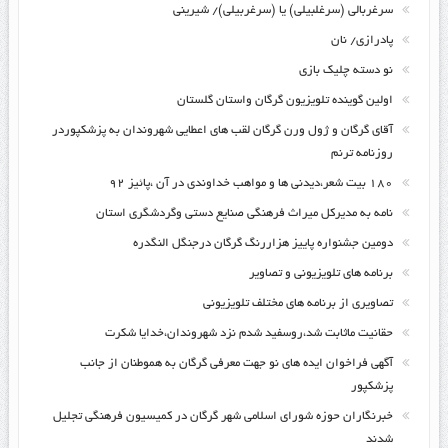
سرغربالی (سرغلبیلی) یا (سرغربیلی)/ شیرینی
پادرازی/ نان
نو دسته چلیک بازی
اولین گوینده تلویزیون گرگان واستان گلستان
آقای گرگان و ژول ورن گرگان لقب های اعطایی شهروندان به پزشکپوردر
روزنامه ترنم
۱۸۰ بیت شعر،دیدنی ها و مواهب خداوندی در آن ،پائیز ۹۲
نامه به مدیرکل میراث فرهنگی صنایع دستی وگردشگری استان
دومین جشنواره پاییز هزاررنگ گرگان درجنگل النگدره
برنامه های تلویزیونی و تصاویر
تصاویری از برنامه های مختلف تلویزیونی
حقانیت ماثابت شد،روسفید شدم نزد شهروندان،خدایا شکرت
آگهی فراخوان ایده های نو جهت معرفی گرگان به هموطنان از جانب
پزشکپور
خبرنگاران حوزه شورای اسلامی شهر گرگان در کمیسیون فرهنگی تجلیل
شدند