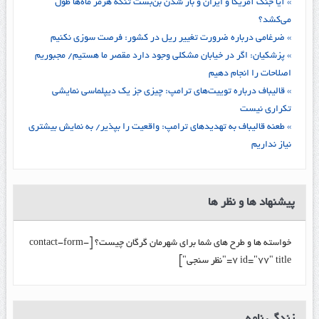
» آیا جنگ آمریکا و ایران و باز شدن بن‌بست تنگه هرمز ماه‌ها طول
می‌کشد؟
» ضرغامی درباره ضرورت تغییر ریل در کشور: فرصت سوزی نکنیم
» پزشکیان: اگر در خیابان مشکلی وجود دارد مقصر ما هستیم/ مجبوریم
اصلاحات را انجام دهیم
» قالیباف درباره توییت‌های ترامپ: چیزی جز یک دیپلماسی نمایشی
تکراری نیست
» طعنه قالیباف به تهدیدهای ترامپ: واقعیت را بپذیر/ به نمایش بیشتری
نیاز نداریم
پیشنهاد ها و نظر ها
خواسته ها و طرح های شما برای شهرمان گرگان چیست؟ [contact-form-
7 id="77" title="نظر سنجی"]