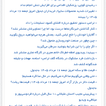
» رشیدی کوچی: پزشکیان اقدامی برای افزایش تنش انجام نداد
» تغییرات شدید محصولات سایپا/ خریداران جدول امروز جمعه ۱۶ مرداد
۱۴۰۵ را ببینند
» ترامپ دستور تحقیق درباره افشای کمبود تسلیحات را داد
» کنار گذاشتن خبرنگارنماها درست بود اما چرا تصاویرشان منتشر نشد؟
» آقایان! خودتان را خلع لباس کنید، بعدش هرچه می‌خواهید دروغ بگویید
» چین چطور در صنعت خودروسازی متحول شد؟
» اگر چای را با این شرایط بنوشید سرطان می‌گیرید
» ببینید/ ویدیوی لحظه خطرناک خانم مجری در کارگاه نجاری منتشر شد
» بازداشت فرد مشکوک در باشگاه گلف ترامپ؛ اسلحه، مهمات و جلیقه
ضدگلوله کشف شد
» قیمت طلا و سکه امروز جمعه ۱۶ مرداد ۱۴۰۵ +جدول
» حتی وقتی می‌گوییم مذاکره نمی‌کنیم، در حال مذاکره هستیم!
» قیمت دلار در بازار آزاد امروز جمعه ۱۶ مرداد ۱۴۰۵/ قیمت‌ها ریخت؟
+جدول
» پیش‌بینی عجیب احسان علیخانی ۱۰ سال قبل درباره فردوسی‌پور و
میثاقی+ ویدیو