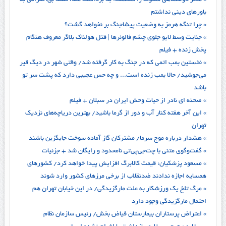
» سحر دولتشاهی سکوت را شکست: بد برداشت شد، قصد بی‌احترامی به
باورهای دینی نداشتم
» چرا تنگه هرمز به وضعیت پیشاجنگ بر نخواهد گشت؟
» جنایت وسط لایو جلوی چشم فالوئرها | قتل هولناک بلاگر معروف هنگام
پخش زنده + فیلم
» نخستین بمب اتمی که در جنگ به کار گرفته شد/ وقتی شهر در دیگ قیر
می‌جوشید/ حالا بمب زنده است... و چه حس عجیبی دارد که پشت سر تو
باشد
» صحنه ای نادر از حیات وحش ایران در سبلان + فیلم
» این آخر هفته کنار آب و دور از گرما باشید/ بهترین دریاچه‌های نزدیک
تهران
» هشدار درباره موج سرما/ مشترکان گاز آماده سوخت جایگزین باشند
» گفت‌وگوی متنی با چت‌جی‌پی‌تی نامحدود و رایگان شد + جزئیات
» مسعود پزشکیان: قیمت کالابرگ افزایش پیدا خواهد کرد/ کشورهای
همسایه اجازه ندادند ضدنقلاب از برخی مرزهای کشور وارد شوند
» مرگ تلخ یک ورزشکار به علت مارگزیدگی/ در این خیابان تهران هم
احتمال مارگزیدگی وجود دارد
» اعتراض پرستاران بیمارستان فیاض بخش/ رئیس سازمان نظام