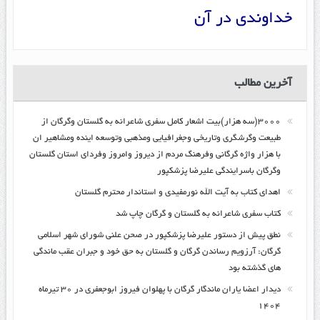
خداوندی در آن
آخرین مطالب
۳۰۰۰(سه هزار)بیت اشعار کامل سفری شاعرانه به گلستان وگرگان از
طبیعت وگرشگری وتاریخی وجغرافیایی ومذهبی وتوسعه اینده ومشاهیر ان
با هزار واژه گرگانی وفرهنگ مردم از دیروز وامروز وفردای استان گلستان
وگرگان باسرایندگی علیرضا پزشکپور
اهدای کتاب به آیت الله نورمفیدی و استاندار محترم گلستان
کتاب سفری شاعرانه به گلستان و گرگان چاپ شد
نطق پیش از دستور علیرضا پزشکپور در صحن علنی شورای شهر اسلامی
گرگان: آرزویم رساندن گرگان و گلستان به حق خود و جبران عقب ماندگی
های گذشته بود
دیدار اعضا یاران ماندگار گرگان با پهلوان فیروز ابوجعفری در ۳۰ تیرماه
۱۴۰۴