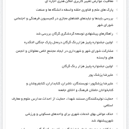
معافیت عوارض تغییر کاربری اماکن هنری اجاره ای
پارک های علم و فناوری حلقه واسطه دانشگاه ها و صنعت
بررسی بایدها و نبایدهای فضاهای مجازی در کمیسیون فرهنگی و اجتماعی
شورای شهر
راهکارهای پیشنهادی توسعه گردشگری گرگان بررسی شد
اولین جشنواره پاییز هزاررنگ گرگان درمحل پارک جنگلی النگدره
مشارکت شورای شهر و شهرداری در ایجاد مجتمع خاص معلولان و انجمن
های وابسته
اولین جشنواره پاییز هزار رنگ گرگان
علیرضا پزشک پور
علیرضا پزشکپور؛ نویسندگان، ناشران، کتابداران، کتابفروشان و
کتابخوانان حاملان فرهنگ و اخلاق جامعه
حمایت تولیدکنندگان مستند شهداء، حمایت از احداث مدارس علوم و معارف
اسلامی
حذف عواض بهای خدمات شهری برای واحدهای مسکونی و ورزشی
شهرپیشنهاد شد