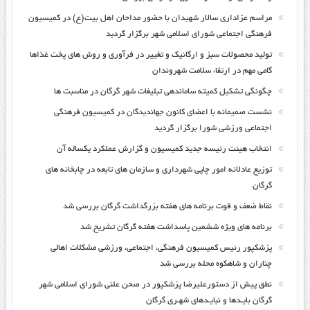
مراسم عزاداری سالار شهیدان با حضور مداحان اهل بیت(ع) در کمیسیون
فرهنگی اجتماعی شورای اسلامی شهر برگزار گردید
تولید محصولات سبز و ارگانیک و تغییر در فرآوری و روش های پخت غذاها
گامی مهم در ارتقاء سلامت شهروندان
چگونگی تشکیل کمیته ساماندهی تبلیغات شهر گرگان در مناسبت ها
نشست صمیمانه با اعضای کانون جهاندیدگان در کمیسیون فرهنگی
اجتماعی ورزشی شورا برگزار گردید
انتخاب هیئت رئیسه جدید کمیسیون و گزارش عملکرد یکساله آن
توزیع عادلانه امور چاپی شهرداری و سازمان های تابعه در چابخانه های
گرگان
نقاط ضعف و قوت برنامه های هفته بزرگداشت گرگان بررسی شد
برنامه های ویژه ششمین پاسداشت هفته گرگان تشریح شد
پزشکپور رئیس کمیسیون فرهنگی، اجتماعی، ورزشی مشکلات اهالی
چناران و شاهکوه محله بررسی شد
نطق پیش از دستورعلیرضا پزشکپور در صحن علنی شورای اسلامی شهر
گرگان بایـدها و نبایـدهای شهـری گرگان