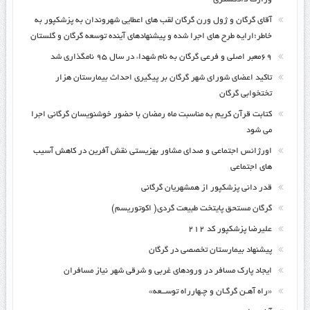
آقای گرگان و ژول ورن گرگان لقب های اعطایی شهروندان به پزشکپور به
خاطر؛ارایه طرح های اجرا شده و پیشنهادهای آینده توسعه گرگان و گلستان
۶۹معبر اصلی و فرعی گرگان به نام شهداء در سال ۹۵ نامگذاری شد
تاکید اعضای شورای شهر گرگان بر پیگیری احداث بیمارستان هزار
تختخوابی گرگان
کتابت قرآن کریم به مناسبت ماه رمضان با حضور خوشنویسان گرگانی اجرا
می شود
اورژانس اجتماعی و صدای مشاور بهزیستی نقش آفرین در کاهش آسیب
های اجتماعی
قدر دانی پزشکپور از همشهریان گرگانی
گرگان مستحق پایتخت طبیعت گردی( اکوتوریسم)
علیرضا پزشکپور کد ۲۱۲
پیشنهاد بیمارستان تخصصی در گرگان
ایجاد پارک مسافر در ورودهای غربی و شرقی شهر نیاز مسافران
«راه آهـن گرگـان و چـهارراه توســعه»