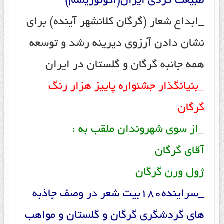
طبیعت گردی ایران(اکوتوریسم)
_ابداع شعار (گرگان کلانشهر آینده) برای
نشان دادن آرزوی دیرینه رشد و توسعه
همه جانبه گرگان و گلستان در ایران
_بنیانگذار جشنواره پاییز هزار رنگ
گرگان
_از سوی شهروندان ملقب به :
آقای گرگان
ژول ورن گرگان
_سراینده180بیت شعر در وصف جاذبه
های گردشگری گرگان و گلستان و مواهب