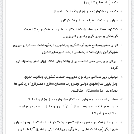
بنده (علیرضا پزشکپور)
پنجمین جشنواره پاییز هزاررنگ گرگان امسال
چهارمین جشنواره پاییز هزاررنگ گرگان
گفتگوی صدا و سیمای شبکه گستان با علیرضا پزشکپور پیشکسوت
گویندگی و مجری گری رادیو و تلویزیون
توان سنجی مجتمع های گردشگری پیراشهری درنگهداشت مسافران عبوری
شهرگرگان پایان نامه کارشناسی ارشد علیرضاپزشکپور
ایرانی یا پارسی نامی مناسب برای واحد پولی حذف چهار صفر پیشنهاد می
گردد
تبعیض وبی عدالتی درقانون مدیریت خدمات کشوری وتفاوت حقوق
ومزایابین سازمانهای دولتی وضرورت همسان سازی (همترازی)دریافتی ها
بویژه بین بازنشستگان وشاغلین
سخنان اینجانب به عنوان بنیانگذارجشنواره پاییز هزاررنگ گرگان
درمراسم افتتاحیه سومین سال آن۷آذر۹۷ وتجلیل از بنده در مراسم
اختتامیه ۹ آذر۹۷
علیرضا پزشکپـور جنس و ماهیت موجـودات در فضا و احتمـال وجود جهان
های دیگر (برداشت هایـی از قـرآن و روایات دینی و تطبیق آنها با علـوم