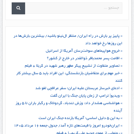
» پاییز پر بارش در راه ایران/ منتظر ال‌نینو باشید/ بیشترین بارش‌ها در
این روزها رخ خواهد داد
» خروج هواپیماهای سوخت‌رسان آمریکا از اسرائیل
» اقامت پسر محمدباقر ذوالقدر در خارج از کشور؟
» تصاویر متفاوت از تشییع پیکر مطهر رهبر شهید در کربلا + فیلم
» خبر مهم برای متقاضیان بازنشستگی: این افراد باید ۵ سال بیشتر کار
کنند
» ادعای خبرساز عربستان علیه ایران؛ سفر عراقچی لغو شد
» ویدیو| ترامپ از زمان پایان جنگ با ایران گفت
» هواشناسی هشدار داد: وزش تندباد، گردوخاک و رگبار باران تا ۵ روز
آینده
» به این ۵ دلیل اساسی؛ آمریکا بازنده جنگ ایران است
» ایران‌خودرو امروز با قیمت‌های تازه آمد/ جدول جمعه ۱۶ مرداد ۱۴۰۵
» رونمایی از عموی جدید علی کریمی! + فیلم