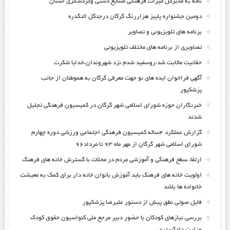
نامه به مدیرکل میراث فرهنگی صنایع دستی وگردشگری استان
دومین جشنواره پاییز هزاررنگ گرگان درجنگل النگدره
برنامه های تلویزیونی و تصاویر
تصاویری از برنامه های مختلف تلویزیونی
حقانیت ماثابت شد،روسفید شدم نزد شهروندان،خدایا شکرت
آگهی فراخوان ایده های نو جهت معرفی گرگان به هموطنان از جانب
پزشکپور
خبرنگاران حوزه شورای اسلامی شهر گرگان در کمیسیون فرهنگی تجلیل
شدند
گزارش عملکرد ۴ساله کمیسیون فرهنگی اجتماعی ورزشی دوره چهارم
شورای اسلامی شهر گرگان از مهر ماه ۹۳ تا مرداد۹۶
ارتقاء سطح فرهنگی و آموزشی مردم در محلات با گسترش خانه های فرهنگ
اولویت خانه های فرهنگ باید آموزش بانوان خانه دار برای کمک به معیشت
خانواده ها باشد
فایل صوتی نطق پیش از دستور علیرضا پزشکپور
بررسی نیازهای کودکان با حضور دبیر مرجع ملی کنواسیون حقوق کودک
وزارت دادگستری