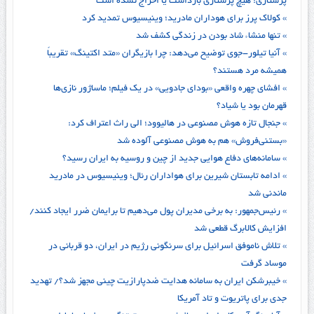
پرستاری: هیچ پرستاری بازداشت یا اخراج نشده است
» کولاک پرز برای هوداران مادرید؛ وینیسیوس تمدید کرد
» تنها منشاء شاد بودن در زندگی کشف شد
» آنیا تیلور-جوی توضیح می‌دهد: چرا بازیگران «متد اکتینگ» تقریباً
همیشه مرد هستند؟
» افشای چهره واقعی «بودای جادویی» در یک فیلم؛ ماساژور نازی‌ها
قهرمان بود یا شیاد؟
» جنجال تازه هوش مصنوعی در هالیوود؛ الی راث اعتراف کرد:
«بستنی‌فروش» هم به هوش مصنوعی آلوده شد
» سامانه‌های دفاع هوایی جدید از چین و روسیه به ایران رسید؟
» ادامه تابستان شیرین برای هواداران رئال؛ وینیسیوس در مادرید
ماندنی شد
» رئیس‌جمهور: به برخی مدیران پول می‌دهیم تا برایمان ضرر ایجاد کنند/
افزایش کالابرگ قطعی شد
» تلاش ناموفق اسرائیل برای سرنگونی رژیم در ایران، دو قربانی در
موساد گرفت
» خیبرشکن ایران به سامانه هدایت ضدپارازیت چینی مجهز شد؟/ تهدید
جدی برای پاتریوت و تاد آمریکا