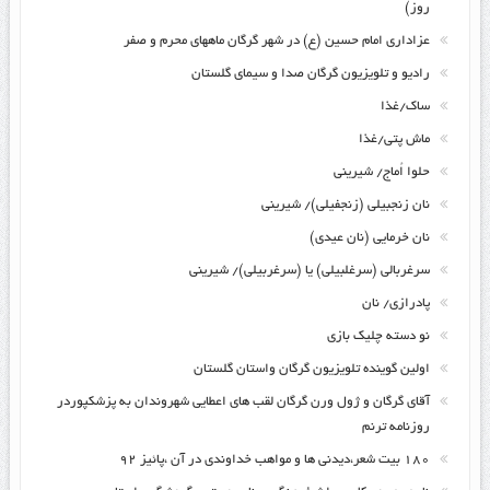
روز)
عزاداری امام حسین (ع) در شهر گرگان ماههای محرم و صفر
رادیو و تلویزیون گرگان صدا و سیمای گلستان
ساک/غذا
ماش پتی/غذا
حلوا اُماج/ شیرینی
نان زنجبیلی (زنجفیلی)/ شیرینی
نان خرمایی (نان عیدی)
سرغربالی (سرغلبیلی) یا (سرغربیلی)/ شیرینی
پادرازی/ نان
نو دسته چلیک بازی
اولین گوینده تلویزیون گرگان واستان گلستان
آقای گرگان و ژول ورن گرگان لقب های اعطایی شهروندان به پزشکپوردر
روزنامه ترنم
۱۸۰ بیت شعر،دیدنی ها و مواهب خداوندی در آن ،پائیز ۹۲