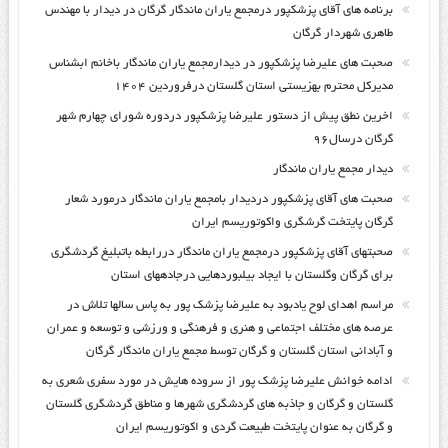
برنامه های آقای پزشکپور درمجمع یاران ماندگار گرگان در دیدار با مهندس
طاهری شهردار گرگان
صحبت های علیرضا پزشکپور در دیدارمجمع یاران ماندگار باخانم ابشناس
مدیرکل محترم بهزیستی استان گلستان درفروردین ۱۴۰۴
اخرین نطق پیش از دستور علیرضا پزشکپور دردوره شورای چهارم شهر
گرگان درسال۹۶
دیدار مجمع یاران ماندگار
صحبت های آقای پزشکپور دردیدار بامجمع یاران ماندگار درمورد شعار
گرگان پایتخت گرشگری واکوتوریسم ایران
صحبتهای آقای پزشکپور درمجمع یاران ماندگار دررابطه باتبلیغ گردشگری
برای گرگان وگلستان با ایجاد بیلبوردهایی درجادههای استان
مراسم اهدای لوح یادبود به علیرضا پزشک پور به پاس سالها تلاش در
عرصه های مختلف اجتماعی و هنری و فرهنگی و ورزشی و توسعه و عمران
و آبادانی استان گلستان و گرگان توسط مجمع یاران ماندگار گرگان
ادامه خوانش علیرضا پزشک پور از سروده هایش در مورد سفری شعری به
گلستان و گرگان و جاذبه های گردشگری شهرها و مناطق گردشگری گلستان
و گرگان به عنوان پایتخت طبیعت گردی و اکوتوریسم ایران