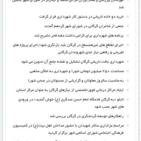
قهرمانان ورزشی و مقام آوران قرآنی شاهد و ایثارگر در شورای شهر تجلیل
شد
خرید دو خانه تاریخی در دستور کار شهرداری قرار گرفت
جمعی از شاعران گرگانی در شورای شهر گردهم آمدند
برنامه های شهرداری برای گرامی داشت دهه فجر تشریح شد
اجرای تقاطع های غیرهمسطح در گرگان باید بازنگری شود/اجرای پروژه های
تفریحی و رفاهی نیاز جدی شهروندان گرگانی
شهرداری بافت تاریخی گرگان تشکیل و نقشه جامع آن تدوین می شود
مساعدت ۲۵۰ میلیون تومانی شورا و شهرداری به اماکن مذهبی
به مناسبت سالروز معلولان و گزارشی از مسئولان در صحن شورا
ایجاد مراکز درمانی فوق تخصصی از نیازهای گرگان به عنوان مرکز استان
تابلو «به گرگان قدمگاه امام حسن عسگری (ع) خوش آمدید» در ورودی
های شهر نصب شود
راهکارهای توسعه گردشگری در گرگان بررسی شد
مراسم عزاداری سالار شهیدان با حضور مداحان اهل بیت(ع) در کمیسیون
فرهنگی اجتماعی شورای اسلامی شهر برگزار گردید