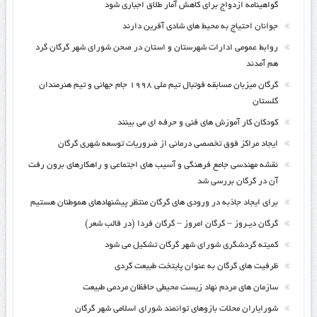
گواهینامه ازدواج برای کاهش آمار طلاق اجباری شود
جوانان احتیاج به محیط های شادی آفرین دارند
روابط عمومی ادارات شهرستان و استان در صحن شورای شهر گرگان گرد
هم آمدند
گرگان میزبان مسابقه فوتبال تیم ملی ۱۹۹۸ جام جهانی و تیم هنرمندان
گلستان
کودکان کار آموزش های فنی و حرفه ای می بینند
ایجاد مراکز فوق تخصصی درمانی از ضروریات توسعه شهری گرگان
نقشه مهندسی جامع فرهنگی و آسیب های اجتماعی و راهکارهای برون رفت
آن در گرگان بررسی شد
برای ایجاد جاذبه در ورودی های گرگان منتظر پیشنهادهای هموطنان هستیم
گرگان دیـروز – گرگان امروز – گرگان فردا (در قالب شعر)
کمیته گردشگری شورای شهر گرگان تشکیل می شود
ظرفیت های گرگان به عنوان پایتخت طبیعت گردی
سازمان های مردم نهاد زیست محیطی حافظان مردمی طبیعت
شورایاران محلات بازوهای توانمند شورای اسلامی شهر گرگان