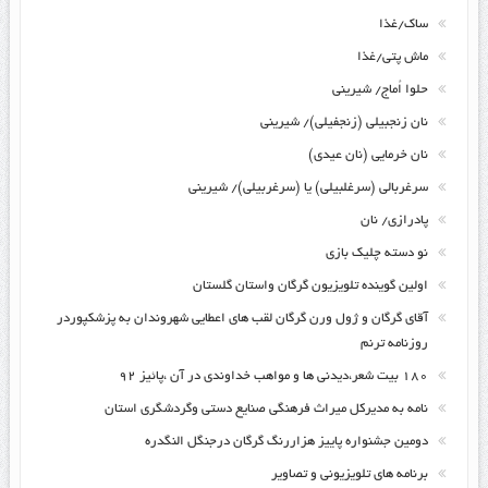
ساک/غذا
ماش پتی/غذا
حلوا اُماج/ شیرینی
نان زنجبیلی (زنجفیلی)/ شیرینی
نان خرمایی (نان عیدی)
سرغربالی (سرغلبیلی) یا (سرغربیلی)/ شیرینی
پادرازی/ نان
نو دسته چلیک بازی
اولین گوینده تلویزیون گرگان واستان گلستان
آقای گرگان و ژول ورن گرگان لقب های اعطایی شهروندان به پزشکپوردر
روزنامه ترنم
۱۸۰ بیت شعر،دیدنی ها و مواهب خداوندی در آن ،پائیز ۹۲
نامه به مدیرکل میراث فرهنگی صنایع دستی وگردشگری استان
دومین جشنواره پاییز هزاررنگ گرگان درجنگل النگدره
برنامه های تلویزیونی و تصاویر