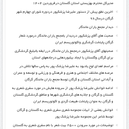
مدیرکل محترم بهزیستی استان گلستان درفروردین ۱۴۰۴
اخرین نطق پیش از دستور علیرضا پزشکپور دردوره شورای چهارم شهر
گرگان درسال۹۶
دیدار مجمع یاران ماندگار
صحبت های آقای پزشکپور دردیدار بامجمع یاران ماندگار درمورد شعار
گرگان پایتخت گرشگری واکوتوریسم ایران
صحبتهای آقای پزشکپور درمجمع یاران ماندگار دررابطه باتبلیغ گردشگری
برای گرگان وگلستان با ایجاد بیلبوردهایی درجادههای استان
مراسم اهدای لوح یادبود به علیرضا پزشک پور به پاس سالها تلاش در
عرصه های مختلف اجتماعی و هنری و فرهنگی و ورزشی و توسعه و عمران
و آبادانی استان گلستان و گرگان توسط مجمع یاران ماندگار گرگان
ادامه خوانش علیرضا پزشک پور از سروده هایش در مورد سفری شعری به
گلستان و گرگان و جاذبه های گردشگری شهرها و مناطق گردشگری گلستان
و گرگان به عنوان پایتخت طبیعت گردی و اکوتوریسم ایران
خوانش بعضی از ابیات مجموعه شعری سفری شعری به گلستان و گرگان
توسط شاعر این مجموعه علیرضا پزشک پور
توضیحات در مورد سرودن ۲۵۰۰ بیت شعر با نام سفری شعری به گلستان