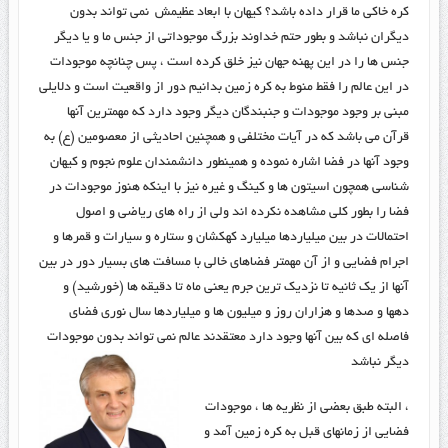
کره خاکی ما قرار داده باشد؟ کیهان با ابعاد عظیمش نمی تواند بدون
دیگران نباشد و بطور حتم خداوند بزرگ موجوداتی از جنس ما و یا دیگر
جنس ها را در این پهنه جهان نیز خلق کرده است ، پس چنانچه موجودات
در این عالم را فقط منوط به کره زمین بدانیم دور از واقعیت است و دلایلی
مبنی بر وجود موجودات و جنبندگان دیگر وجود دارد که مهمترین آنها
قرآن می باشد که در آیات مختلفی و همچنین احادیثی از معصومین (ع) به
وجود آنها در فضا اشاره نموده و همینطور دانشمندان علوم نجوم و کیهان
شناسی همچون اسیتون ها و کینگ و غیره نیز با اینکه هنوز موجودات در
فضا را بطور کلی مشاهده نکرده اند ولی از راه های ریاضی و اصول
احتمالات در بین میلیاردها میلیارد کهکشان و ستاره و سیارات و قمرها و
اجرام فضایی و از آن مهمتر فضاهای خالی با مسافت های بسیار دور در بین
آنها از یک ثانیه تا نزدیک ترین جرم یعنی ماه تا دقیقه ها (خورشید) و
دهها و صدها و هزاران روز و میلیون ها و میلیاردها سال نوری فضای
فاصله ای که بین آنها وجود دارد معتقدند عالم نمی تواند بدون موجودات
دیگر نباشد
، البته طبق بعضی از نظریه ها ، موجودات
فضایی از زمانهای قبل به کره زمین آمد و