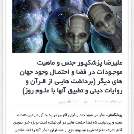
علیرضا پزشکپـور جنس و ماهیت
موجـودات در فضا و احتمـال وجود جهان
های دیگر (برداشت هایـی از قـرآن و
روایات دینی و تطبیق آنها با علـوم روز)
در:
جولای 10, 2018
Print
ایمیل
پیشگفتار-
مگر می شود دادار گیتی آفرین در پدید آوردن این کائنات
عظیم و بی نهایت که قطعاً حکمت هایی در آن نهفته است بویژه خلق نمودن
آدم اشرف مخلوقاتش و میلیونها نوع از جانداران دیگر آنها را فقط مختص