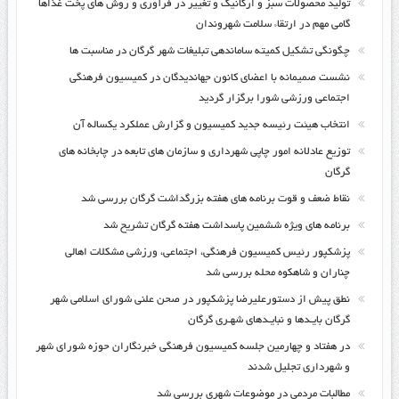
تولید محصولات سبز و ارگانیک و تغییر در فرآوری و روش های پخت غذاها
گامی مهم در ارتقاء سلامت شهروندان
چگونگی تشکیل کمیته ساماندهی تبلیغات شهر گرگان در مناسبت ها
نشست صمیمانه با اعضای کانون جهاندیدگان در کمیسیون فرهنگی
اجتماعی ورزشی شورا برگزار گردید
انتخاب هیئت رئیسه جدید کمیسیون و گزارش عملکرد یکساله آن
توزیع عادلانه امور چاپی شهرداری و سازمان های تابعه در چابخانه های
گرگان
نقاط ضعف و قوت برنامه های هفته بزرگداشت گرگان بررسی شد
برنامه های ویژه ششمین پاسداشت هفته گرگان تشریح شد
پزشکپور رئیس کمیسیون فرهنگی، اجتماعی، ورزشی مشکلات اهالی
چناران و شاهکوه محله بررسی شد
نطق پیش از دستورعلیرضا پزشکپور در صحن علنی شورای اسلامی شهر
گرگان بایـدها و نبایـدهای شهـری گرگان
در هفتاد و چهارمین جلسه کمیسیون فرهنگی خبرنگاران حوزه شورای شهر
و شهرداری تجلیل شدند
مطالبات مردمی در موضوعات شهری بررسی شد