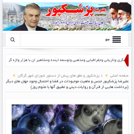
منو
 پزشک پور
صفحه اصلی
1.پزشکپور و نطق های پیش از دستور شورای شهر گرگان
علیرضا پزشکپـور جنس و ماهیت موجـودات در فضا و احتمـال وجود جهان های دیگر
(برداشت هایـی از قـرآن و روایات دینی و تطبیق آنها با علـوم روز)