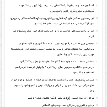
گفتگوی صدا و سیمای شبکه گستان با علیرضا پزشکپور پیشکسوت
گویندگی و مجری گری رادیو و تلویزیون
توان سنجی مجتمع های گردشگری پیراشهری درنگهداشت مسافران عبوری
شهرگرگان پایان نامه کارشناسی ارشد علیرضاپزشکپور
ایرانی یا پارسی نامی مناسب برای واحد پولی حذف چهار صفر پیشنهاد می
گردد
تبعیض وبی عدالتی درقانون مدیریت خدمات کشوری وتفاوت حقوق
ومزایابین سازمانهای دولتی وضرورت همسان سازی (همترازی)دریافتی ها
بویژه بین بازنشستگان وشاغلین
سخنان اینجانب به عنوان بنیانگذارجشنواره پاییز هزاررنگ گرگان
درمراسم افتتاحیه سومین سال آن۷آذر۹۷ وتجلیل از بنده در مراسم
اختتامیه ۹ آذر۹۷
علیرضا پزشکپـور جنس و ماهیت موجـودات در فضا و احتمـال وجود جهان
های دیگر (برداشت هایـی از قـرآن و روایات دینی و تطبیق آنها با علـوم
روز)
عزاداری امام حسین (ع) در شهر گرگان ماههای محرم و صفر
رادیو و تلویزیون گرگان صدا و سیمای گلستان