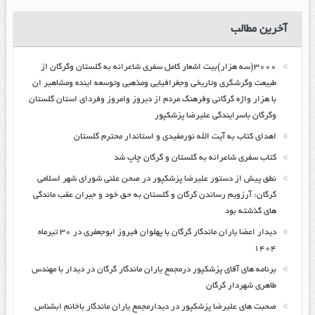
آخرین مطالب
۳۰۰۰(سه هزار)بیت اشعار کامل سفری شاعرانه به گلستان وگرگان از
طبیعت وگرشگری وتاریخی وجغرافیایی ومذهبی وتوسعه اینده ومشاهیر ان
با هزار واژه گرگانی وفرهنگ مردم از دیروز وامروز وفردای استان گلستان
وگرگان باسرایندگی علیرضا پزشکپور
اهدای کتاب به آیت الله نورمفیدی و استاندار محترم گلستان
کتاب سفری شاعرانه به گلستان و گرگان چاپ شد
نطق پیش از دستور علیرضا پزشکپور در صحن علنی شورای شهر اسلامی
گرگان: آرزویم رساندن گرگان و گلستان به حق خود و جبران عقب ماندگی
های گذشته بود
دیدار اعضا یاران ماندگار گرگان با پهلوان فیروز ابوجعفری در ۳۰ تیرماه
۱۴۰۴
برنامه های آقای پزشکپور درمجمع یاران ماندگار گرگان در دیدار با مهندس
طاهری شهردار گرگان
صحبت های علیرضا پزشکپور در دیدارمجمع یاران ماندگار باخانم ابشناس