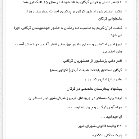
۶۹معبر اصلی و فرعی گرگان به نام شهداء در سال ۹۵ نامگذاری شد
تاکید اعضای شورای شهر گرگان بر پیگیری احداث بیمارستان هزار
تختخوابی گرگان
کتابت قرآن کریم به مناسبت ماه رمضان با حضور خوشنویسان گرگانی اجرا
می شود
اورژانس اجتماعی و صدای مشاور بهزیستی نقش آفرین در کاهش آسیب
های اجتماعی
قدر دانی پزشکپور از همشهریان گرگانی
گرگان مستحق پایتخت طبیعت گردی( اکوتوریسم)
علیرضا پزشکپور کد ۲۱۲
پیشنهاد بیمارستان تخصصی در گرگان
ایجاد پارک مسافر در ورودهای غربی و شرقی شهر نیاز مسافران
«راه آهـن گرگـان و چـهارراه توســعه»
آیا میدانید …
۳۴ وظیفه قانونی شورای شهر
پارک جنگلی النگدره