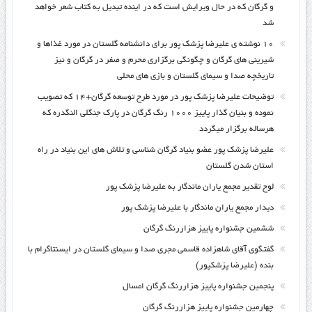
و گرگان که در حال ویرایش است که در اینده تبدیل به کتاب شعر خواهد
شد
۱۰ نوشته ی علیرضا پزشک پور برای دانشنامه گلستان در مورد غذاها و
شیرینی های گرگان و چگونگی برگزاری محرم و صفر در گرگان و نیز
تاریخچه صدا و سیمای گلستان و بازی های محلی
توضیحات علیرضا پزشک پور در مورد طرح توسعه گرگان+۱۴ که تصویب
نموده و بنیان گذار پاییز ۱۰۰۰ رنگ گرگان در پارک جنگلی النگدره که
هرساله برگزار میگردد
علیرضا پزشک پور عضو بنیاد گرگان شناسی و تلاش های این بنیاد در راه
استان شدن گلستان
لوح تقدیر مجمع یاران ماندگار به علیرضا پزشک پور
دیدار مجمع یاران ماندگار با علیرضا پزشک پور
ششمین جشنواره پاییز هزاررنگ گرگان
گفتگوی آقای شاهزاده قاسمی مجری صدا و سیمای گلستان در ایسنتاگرام با
بنده (علیرضا پزشکپور)
پنجمین جشنواره پاییز هزاررنگ گرگان امسال
چهارمین جشنواره پاییز هزاررنگ گرگان