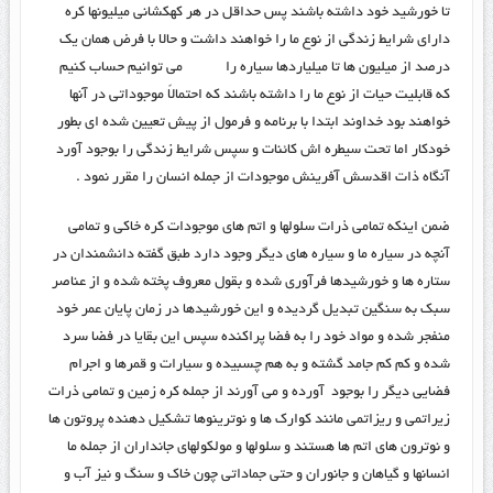
تا خورشید خود داشته باشند پس حداقل در هر کهکشانی میلیونها کره
دارای شرایط زندگی از نوع ما را خواهند داشت و حالا با فرض همان یک
درصد از میلیون ها تا میلیاردها سیاره را می توانیم حساب کنیم
که قابلیت حیات از نوع ما را داشته باشند که احتمالاً موجوداتی در آنها
خواهند بود خداوند ابتدا با برنامه و فرمول از پیش تعیین شده ای بطور
خودکار اما تحت سیطره اش کائنات و سپس شرایط زندگی را بوجود آورد
آنگاه ذات اقدسش آفرینش موجودات از جمله انسان را مقرر نمود .
ضمن اینکه تمامی ذرات سلولها و اتم های موجودات کره خاکی و تمامی
آنچه در سیاره ما و سیاره های دیگر وجود دارد طبق گفته دانشمندان در
ستاره ها و خورشیدها فرآوری شده و بقول معروف پخته شده و از عناصر
سبک به سنگین تبدیل گردیده و این خورشیدها در زمان پایان عمر خود
منفجر شده و مواد خود را به فضا پراکنده سپس این بقایا در فضا سرد
شده و کم کم جامد گشته و به هم چسبیده و سیارات و قمرها و اجرام
فضایی دیگر را بوجود آورده و می آورند از جمله کره زمین و تمامی ذرات
زیراتمی و ریزاتمی مانند کوارک ها و نوترینوها تشکیل دهنده پروتون ها
و نوترون های اتم ها هستند و سلولها و مولکولهای جانداران از جمله ما
انسانها و گیاهان و جانوران و حتی جماداتی چون خاک و سنگ و نیز آب و