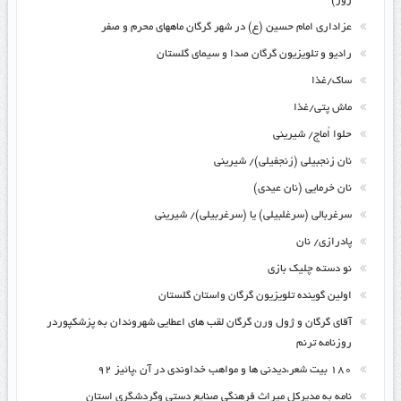
روز)
عزاداری امام حسین (ع) در شهر گرگان ماههای محرم و صفر
رادیو و تلویزیون گرگان صدا و سیمای گلستان
ساک/غذا
ماش پتی/غذا
حلوا اُماج/ شیرینی
نان زنجبیلی (زنجفیلی)/ شیرینی
نان خرمایی (نان عیدی)
سرغربالی (سرغلبیلی) یا (سرغربیلی)/ شیرینی
پادرازی/ نان
نو دسته چلیک بازی
اولین گوینده تلویزیون گرگان واستان گلستان
آقای گرگان و ژول ورن گرگان لقب های اعطایی شهروندان به پزشکپوردر
روزنامه ترنم
۱۸۰ بیت شعر،دیدنی ها و مواهب خداوندی در آن ،پائیز ۹۲
نامه به مدیرکل میراث فرهنگی صنایع دستی وگردشگری استان