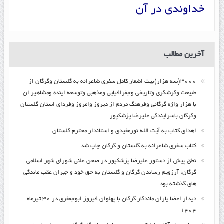
خداوندی در آن
آخرین مطالب
۳۰۰۰(سه هزار)بیت اشعار کامل سفری شاعرانه به گلستان وگرگان از
طبیعت وگرشگری وتاریخی وجغرافیایی ومذهبی وتوسعه اینده ومشاهیر ان
با هزار واژه گرگانی وفرهنگ مردم از دیروز وامروز وفردای استان گلستان
وگرگان باسرایندگی علیرضا پزشکپور
اهدای کتاب به آیت الله نورمفیدی و استاندار محترم گلستان
کتاب سفری شاعرانه به گلستان و گرگان چاپ شد
نطق پیش از دستور علیرضا پزشکپور در صحن علنی شورای شهر اسلامی
گرگان: آرزویم رساندن گرگان و گلستان به حق خود و جبران عقب ماندگی
های گذشته بود
دیدار اعضا یاران ماندگار گرگان با پهلوان فیروز ابوجعفری در ۳۰ تیرماه
۱۴۰۴