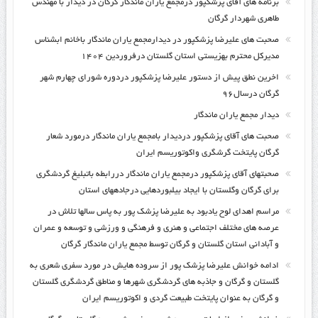
برنامه های آقای پزشکپور درمجمع یاران ماندگار گرگان در دیدار با مهندس
طاهری شهردار گرگان
صحبت های علیرضا پزشکپور در دیدارمجمع یاران ماندگار باخانم ابشناس
مدیرکل محترم بهزیستی استان گلستان درفروردین ۱۴۰۴
اخرین نطق پیش از دستور علیرضا پزشکپور دردوره شورای چهارم شهر
گرگان درسال۹۶
دیدار مجمع یاران ماندگار
صحبت های آقای پزشکپور دردیدار بامجمع یاران ماندگار درمورد شعار
گرگان پایتخت گرشگری واکوتوریسم ایران
صحبتهای آقای پزشکپور درمجمع یاران ماندگار دررابطه باتبلیغ گردشگری
برای گرگان وگلستان با ایجاد بیلبوردهایی درجادههای استان
مراسم اهدای لوح یادبود به علیرضا پزشک پور به پاس سالها تلاش در
عرصه های مختلف اجتماعی و هنری و فرهنگی و ورزشی و توسعه و عمران
و آبادانی استان گلستان و گرگان توسط مجمع یاران ماندگار گرگان
ادامه خوانش علیرضا پزشک پور از سروده هایش در مورد سفری شعری به
گلستان و گرگان و جاذبه های گردشگری شهرها و مناطق گردشگری گلستان
و گرگان به عنوان پایتخت طبیعت گردی و اکوتوریسم ایران