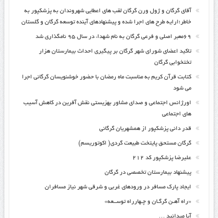
آقای گرگان و ژول ورن گرگان لقب های اعطایی شهروندان به پزشکپور به
خاطر؛ارایه طرح های اجرا شده و پیشنهادهای آینده توسعه گرگان و گلستان
۶۹معبر اصلی و فرعی گرگان به نام شهداء در سال ۹۵ نامگذاری شد
تاکید اعضای شورای شهر گرگان بر پیگیری احداث بیمارستان هزار
تختخوابی گرگان
کتابت قرآن کریم به مناسبت ماه رمضان با حضور خوشنویسان گرگانی اجرا
می شود
اورژانس اجتماعی و صدای مشاور بهزیستی نقش آفرین در کاهش آسیب
های اجتماعی
قدر دانی پزشکپور از همشهریان گرگانی
گرگان مستحق پایتخت طبیعت گردی( اکوتوریسم)
علیرضا پزشکپور کد ۲۱۲
پیشنهاد بیمارستان تخصصی در گرگان
ایجاد پارک مسافر در ورودهای غربی و شرقی شهر نیاز مسافران
«راه آهـن گرگـان و چـهارراه توســعه»
آیا میدانید …