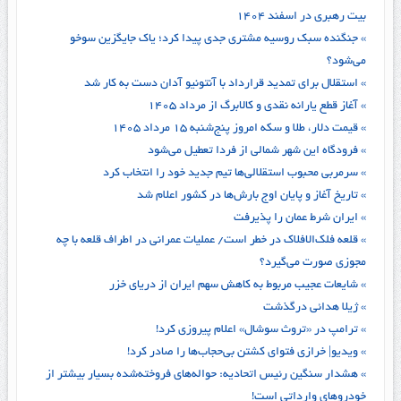
بیت رهبری در اسفند ۱۴۰۴
» جنگنده سبک روسیه مشتری جدی پیدا کرد؛ یاک جایگزین سوخو
می‌شود؟
» استقلال برای تمدید قرارداد با آنتونیو آدان دست به کار شد
» آغاز قطع یارانه نقدی و کالابرگ از مرداد ۱۴۰۵
» قیمت دلار، طلا و سکه امروز پنج‌شنبه ۱۵ مرداد ۱۴۰۵
» فرودگاه این شهر شمالی از فردا تعطیل می‌شود
» سرمربی محبوب استقلالی‌ها تیم جدید خود را انتخاب کرد
» تاریخ آغاز و پایان اوج بارش‌ها در کشور اعلام شد
» ایران شرط عمان را پذیرفت
» قلعه فلک‌الافلاک در خطر است/ عملیات عمرانی در اطراف قلعه با چه
مجوزی صورت می‌گیرد؟
» شایعات عجیب مربوط به کاهش سهم ایران از دریای خزر
» ژیلا هدائی درگذشت
» ترامپ در «تروث سوشال» اعلام پیروزی کرد!
» ویدیو| خرازی فتوای کشتن بی‌حجاب‌ها را صادر کرد!
» هشدار سنگین رئیس اتحادیه: حواله‌های فروخته‌شده بسیار بیشتر از
خودروهای وارداتی است!