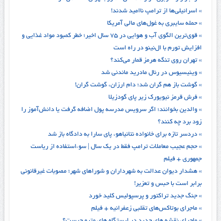
» اسرائیلی‌ها از ترامپ ناامید شدند!
» حمله سایبری به غول‌های مالی آمریکا
» قوی‌ترین الگوی آب و هوایی در ۷۵ سال اخیر؛ خطر کمبود مواد غذایی و
افزایش تورم با ال‌نینو در راه است
» تهران روی تنگه هرمز قمار می‌کند؟
» وینیسیوس در رئال مادرید ماندنی شد
» گوشت باز هم گران شد؛ دام ارزان، گوشت گران!
» فرش قرمز نیویورک زیر پای گودزیلا
» والدین بخوانند؛ اگر سرویس مدرسه پول اضافه گرفت یا دانش‌آموز را
زود برد چه کنند؟
» دردسر تازه برای خانواده نتانیاهو، پای سارا به دادگاه باز شد
» حجم عجیب معاملات ترامپ فقط در یک سال | سوءاستفاده از ریاست
جمهوری + فیلم
» هشدار دیوان عدالت به شهرداران و شوراهای شهر؛ مصوبات غیرقانونی
برابر است با حبس و تعزیر!
» جنگ جدید تراکتور و پرسپولیس کلید خورد
» ماجرای بوتاکس‌های تقلبی زعفرانیه + فیلم