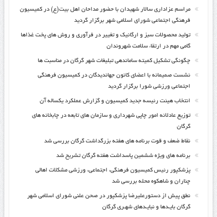
مراسم عزاداری سالار شهیدان با حضور مداحان اهل بیت(ع) در کمیسیون
فرهنگی اجتماعی شورای اسلامی شهر برگزار گردید
تولید محصولات سبز و ارگانیک و تغییر در فرآوری و روش های پخت غذاها
گامی مهم در ارتقاء سلامت شهروندان
چگونگی تشکیل کمیته ساماندهی تبلیغات شهر گرگان در مناسبت ها
نشست صمیمانه با اعضای کانون جهاندیدگان در کمیسیون فرهنگی
اجتماعی ورزشی شورا برگزار گردید
انتخاب هیئت رئیسه جدید کمیسیون و گزارش عملکرد یکساله آن
توزیع عادلانه امور چاپی شهرداری و سازمان های تابعه در چابخانه های
گرگان
نقاط ضعف و قوت برنامه های هفته بزرگداشت گرگان بررسی شد
برنامه های ویژه ششمین پاسداشت هفته گرگان تشریح شد
پزشکپور رئیس کمیسیون فرهنگی، اجتماعی، ورزشی مشکلات اهالی
چناران و شاهکوه محله بررسی شد
نطق پیش از دستورعلیرضا پزشکپور در صحن علنی شورای اسلامی شهر
گرگان بایـدها و نبایـدهای شهـری گرگان