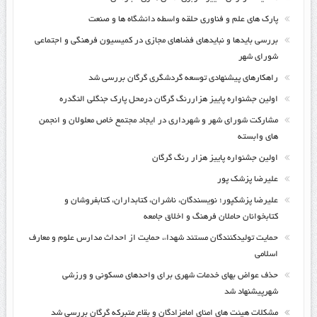
پارک های علم و فناوری حلقه واسطه دانشگاه ها و صنعت
بررسی بایدها و نبایدهای فضاهای مجازی در کمیسیون فرهنگی و اجتماعی
شورای شهر
راهکارهای پیشنهادی توسعه گردشگری گرگان بررسی شد
اولین جشنواره پاییز هزاررنگ گرگان درمحل پارک جنگلی النگدره
مشارکت شورای شهر و شهرداری در ایجاد مجتمع خاص معلولان و انجمن
های وابسته
اولین جشنواره پاییز هزار رنگ گرگان
علیرضا پزشک پور
علیرضا پزشکپور؛ نویسندگان، ناشران، کتابداران، کتابفروشان و
کتابخوانان حاملان فرهنگ و اخلاق جامعه
حمایت تولیدکنندگان مستند شهداء، حمایت از احداث مدارس علوم و معارف
اسلامی
حذف عواض بهای خدمات شهری برای واحدهای مسکونی و ورزشی
شهرپیشنهاد شد
مشکلات هیئت های امنای امامزادگان و بقاع متبرکه گرگان بررسی شد