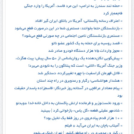
» حمله تند سندرز به ترامپ: این مرد فاسد، آمریکا را وارد جنگی
فاجعه‌بار کرد
» اعتراف رسانه پاکستانی: آمریکا در باتلاق ایران گیر افتاد
» بازنشستگان حتما بخوانند: مستمری شما در این درصورت قطع می‌شود
» مستمری بازنشستگان تامین اجتماعی در چه صورتی قطع می‌شود؟
» قصد روسیه برای حمله به یک کشور عضو ناتو
» مجوز واردات ۷۵ هزار دستگاه خودرو صادر شد
» پیش‌گویی تکان‌دهنده یک روان‌شناس از ۵۰ سال پیش؛ پیت هگزث،
وزیر جنگ آمریکا «الاغی» است که پنتاگون را به نابودی می‌برد!
» قاتل قهرمان کراسفیت با چهره‌ تغییرکرده، دستگیر شد
» هشدار هواشناسی؛ رگبار و رعدوبرق در راه چند استان
» پیام معنادار عراقچی در آستانه روز خبرنگار؛ قاسم‌زاده پاسدار حقیقت
بود
» ورود نخست‌وزیر و فرمانده ارتش پاکستان به داخل خانه خدا +ویدئو
» شادمهر عقیلی قطعه «گل یاس» بازخوانی کرد | ببینید
» ۱۰ هزار قدم پیاده‌روی در روز فقط یک تخیل بود؟
» آمیتاب باچان به ایران می‌آید + فیلم
» رگبار و رعدوبرق در راه مناطق کشور | تهران خنک می‌شود