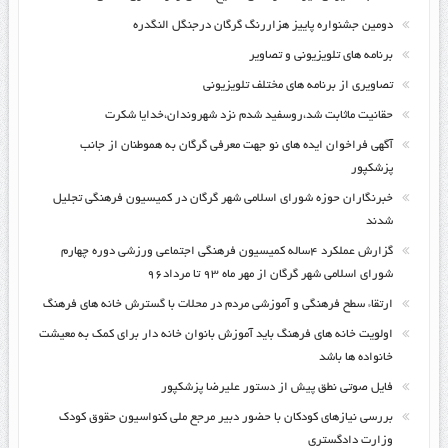
دومین جشنواره پاییز هزاررنگ گرگان درجنگل النگدره
برنامه های تلویزیونی و تصاویر
تصاویری از برنامه های مختلف تلویزیونی
حقانیت ماثابت شد،روسفید شدم نزد شهروندان،خدایا شکرت
آگهی فراخوان ایده های نو جهت معرفی گرگان به هموطنان از جانب
پزشکپور
خبرنگاران حوزه شورای اسلامی شهر گرگان در کمیسیون فرهنگی تجلیل
شدند
گزارش عملکرد ۴ساله کمیسیون فرهنگی اجتماعی ورزشی دوره چهارم
شورای اسلامی شهر گرگان از مهر ماه ۹۳ تا مرداد۹۶
ارتقاء سطح فرهنگی و آموزشی مردم در محلات با گسترش خانه های فرهنگ
اولویت خانه های فرهنگ باید آموزش بانوان خانه دار برای کمک به معیشت
خانواده ها باشد
فایل صوتی نطق پیش از دستور علیرضا پزشکپور
بررسی نیازهای کودکان با حضور دبیر مرجع ملی کنواسیون حقوق کودک
وزارت دادگستری