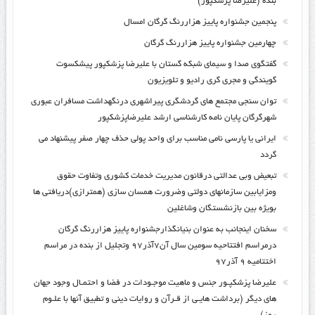
بنده (علیرضا پزشکپور)
پنجمین جشنواره پاییز هزاررنگ گرگان امسال
چهارمین جشنواره پاییز هزاررنگ گرگان
گفتگوی صدا و سیمای شبکه گستان با علیرضا پزشکپور پیشکسوت
گویندگی و مجری گری رادیو و تلویزیون
توان سنجی مجتمع های گردشگری پیراشهری درنگهداشت مسافران عبوری
شهرگرگان پایان نامه کارشناسی ارشد علیرضاپزشکپور
ایرانی یا پارسی نامی مناسب برای واحد پولی حذف چهار صفر پیشنهاد می
گردد
تبعیض وبی عدالتی درقانون مدیریت خدمات کشوری وتفاوت حقوق
ومزایابین سازمانهای دولتی وضرورت همسان سازی (همترازی)دریافتی ها
بویژه بین بازنشستگان وشاغلین
سخنان اینجانب به عنوان بنیانگذارجشنواره پاییز هزاررنگ گرگان
درمراسم افتتاحیه سومین سال آن۷آذر۹۷ وتجلیل از بنده در مراسم
اختتامیه ۹ آذر۹۷
علیرضا پزشکپـور جنس و ماهیت موجـودات در فضا و احتمـال وجود جهان
های دیگر (برداشت هایـی از قـرآن و روایات دینی و تطبیق آنها با علـوم