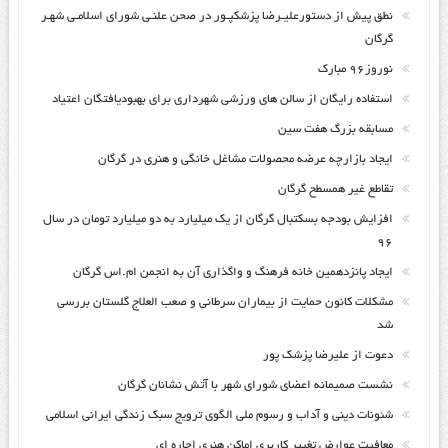
نطق پیش از دستورعلیـرضا پزشکپـور در صحن علنـی شورای اسلامـی شهـر
گرگان
نوروز۹۶ مبارک
استفاده رایگان از سالن های ورزشی شهرداری برای بهبودیافتگان اعتیاد
مسابقه بزرگ هفت سین
ایجاد بازارچه عرضه محصولات مشاغل خانگی و هنری در گرگان
تقاطع غیر همسطح گرگان
افزایش بودجه بسکتبال گرگان از یک میلیارد به دو میلیارد تومان در سال
۹۶
ایجاد پانزدهمین خانه فرهنگ و واگذاری آن به انجمن ام.اس گرگان
مشکلات کانون حمایت از بیماران سرطانی و صعب العلاج گلستان بررسی
شد
دعوت از علیرضا پزشک پور
نشست صمیمانه اعضای شورای شهر با آتش نشانان گرگان
شئونات دینی و آداب و رسوم ملی الگوی ترویج سبک زندگی ایرانی اسلامی
معافیت عوارض تغییر کاربری اماکن هنری اجاره ای