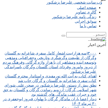
صفحه اصلی
گالری تصاویر
زندگی نامه علیرضا پزشکپور
سوابق اجرایی
تماس با ما
آخرین اخبار
۳۰۰۰(سه هزار)بیت اشعار کامل سفری شاعرانه به گلستان
وگرگان از طبیعت وگرشگری وتاریخی وجغرافیایی ومذهبی
وتوسعه اینده ومشاهیر ان با هزار واژه گرگانی وفرهنگ مردم
از دیروز وامروز وفردای استان گلستان وگرگان باسرایندگی
علیرضا پزشکپور
اهدای کتاب به آیت الله نورمفیدی و استاندار محترم گلستان
کتاب سفری شاعرانه به گلستان و گرگان چاپ شد
نطق پیش از دستور علیرضا پزشکپور در صحن علنی شورای
شهر اسلامی گرگان: آرزویم رساندن گرگان و گلستان به حق
خود و جبران عقب ماندگی های گذشته بود
دیدار اعضا یاران ماندگار گرگان با پهلوان فیروز ابوجعفری در
۳۰ تیرماه ۱۴۰۴