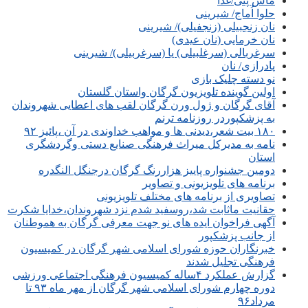
ماش پتی/غذا
حلوا اُماج/ شیرینی
نان زنجبیلی (زنجفیلی)/ شیرینی
نان خرمایی (نان عیدی)
سرغربالی (سرغلبیلی) یا (سرغربیلی)/ شیرینی
پادرازی/ نان
نو دسته چلیک بازی
اولین گوینده تلویزیون گرگان واستان گلستان
آقای گرگان و ژول ورن گرگان لقب های اعطایی شهروندان
به پزشکپوردر روزنامه ترنم
۱۸۰ بیت شعر،دیدنی ها و مواهب خداوندی در آن ،پائیز ۹۲
نامه به مدیرکل میراث فرهنگی صنایع دستی وگردشگری
استان
دومین جشنواره پاییز هزاررنگ گرگان درجنگل النگدره
برنامه های تلویزیونی و تصاویر
تصاویری از برنامه های مختلف تلویزیونی
حقانیت ماثابت شد،روسفید شدم نزد شهروندان،خدایا شکرت
آگهی فراخوان ایده های نو جهت معرفی گرگان به هموطنان
از جانب پزشکپور
خبرنگاران حوزه شورای اسلامی شهر گرگان در کمیسیون
فرهنگی تجلیل شدند
گزارش عملکرد ۴ساله کمیسیون فرهنگی اجتماعی ورزشی
دوره چهارم شورای اسلامی شهر گرگان از مهر ماه ۹۳ تا
مرداد۹۶