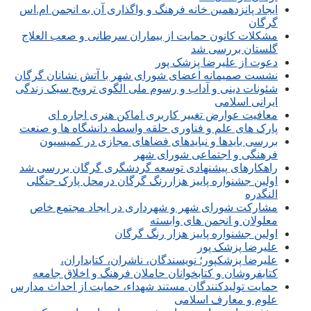
ایجاد پانزدهمین خانه فرهنگ و واگذاری آن به انجمن ام.اس
گرگان
مشکلات کانون حمایت از بیماران سرطانی و صعب العلاج
گلستان بررسی شد
دعوت از علیرضا پزشک پور
نشست صمیمانه اعضای شورای شهر با آتش نشانان گرگان
شئونات دینی و آداب و رسوم ملی الگوی ترویج سبک زندگی
ایرانی اسلامی
معافیت عوارض تغییر کاربری اماکن هنری اجاره ای
پارک های علم و فناوری حلقه واسطه دانشگاه ها و صنعت
بررسی بایدها و نبایدهای فضاهای مجازی در کمیسیون
فرهنگی و اجتماعی شورای شهر
راهکارهای پیشنهادی توسعه گردشگری گرگان بررسی شد
اولین جشنواره پاییز هزاررنگ گرگان درمحل پارک جنگلی
النگدره
مشارکت شورای شهر و شهرداری در ایجاد مجتمع خاص
معلولان و انجمن های وابسته
اولین جشنواره پاییز هزار رنگ گرگان
علیرضا پزشک پور
علیرضا پزشکپور؛ نویسندگان، ناشران، کتابداران،
کتابفروشان و کتابخوانان حاملان فرهنگ و اخلاق جامعه
حمایت تولیدکنندگان مستند شهداء، حمایت از احداث مدارس
علوم و معارف اسلامی