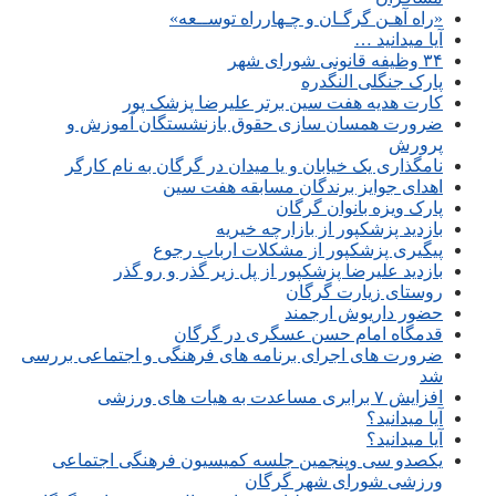
«راه آهـن گرگـان و چـهارراه توســعه»
آیا میدانید …
۳۴ وظیفه قانونی شورای شهر
پارک جنگلی النگدره
کارت هدیه هفت سین برتر علیرضا پزشک پور
ضرورت همسان سازی حقوق بازنشستگان آموزش و
پرورش
نامگذاری یک خیابان و یا میدان در گرگان به نام کارگر
اهدای جوایز برندگان مسابقه هفت سین
پارک ویزه بانوان گرگان
بازدید پزشکپور از بازارچه خیریه
پیگیری پزشکپور از مشکلات ارباب رجوع
بازدید علیرضا پزشکپور از پل زیر گذر و رو گذر
روستای زیارت گرگان
حضور داریوش ارجمند
قدمگاه امام حسن عسگری در گرگان
ضرورت های اجرای برنامه های فرهنگی و اجتماعی بررسی
شد
افزایش ۷ برابری مساعدت به هیات های ورزشی
آیا میدانید؟
آیا میدانید؟
یکصدو سی وپنجمین جلسه کمیسیون فرهنگی اجتماعی
ورزشی شورای شهر گرگان