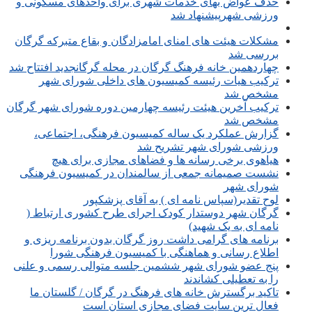
حذف عواض بهای خدمات شهری برای واحدهای مسکونی و
ورزشی شهرپیشنهاد شد
مشکلات هیئت های امنای امامزادگان و بقاع متبرکه گرگان
بررسی شد
چهاردهمین خانه فرهنگ گرگان در محله گرگانجدید افتتاح شد
ترکیب هیات رئیسه کمیسیون های داخلی شورای شهر
مشخص شد
ترکیب آخرین هیئت رئیسه چهارمین دوره شورای شهر گرگان
مشخص شد
گزارش عملکرد یک ساله کمیسیون فرهنگی، اجتماعی،
ورزشی شورای شهر تشریح شد
هیاهوی برخی رسانه ها و فضاهای مجازی برای هیچ
نشست صمیمانه جمعی از سالمندان در کمیسیون فرهنگی
شورای شهر
لوح تقدیر(سپاس نامه ای ) به آقای پزشکپور
گرگان شهر دوستدار کودک اجرای طرح کشوری ارتباط (
نامه ای به یک شهید)
برنامه های گرامی داشت روز گرگان بدون برنامه ریزی و
اطلاع رسانی و هماهنگی با کمیسیون فرهنگی شورا
پنج عضو شورای شهر ششمین جلسه متوالی رسمی و علنی
را به تعطیلی کشاندند
تاکید برگسترش خانه های فرهنگ در گرگان / گلستان ما
فعال ترین سایت فضای مجازی استان است