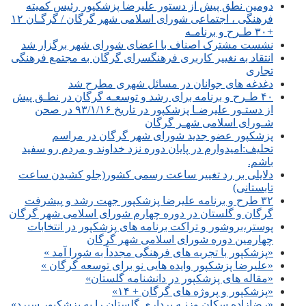
دومین نطق پیش از دستور علیرضا پزشکپور رئیس کمیته
فرهنگی ، اجتماعی شورای اسلامی شهر گرگان / گرگـان ۱۲
+۳۰ طـرح و برنامـه
نشست مشترک اصناف با اعضای شورای شهر برگزار شد
انتقاد به نغییر کاربری فرهنگسرای گرگان به مجتمع فرهنگی
تجاری
دغدغه های جوانان در مسائل شهری مطرح شد
۴۰ طـرح و برنامه برای رشد و توسعـه گرگان در نطـق پیش
از دستـور علیرضـا پزشکپور در تاریخ ۹۳/۱/۱۶ در صحن
شـورای اسلامی شهـر گرگان
پزشکپور عضو جدید شورای شهر گرگان در مراسم
تحلیف:امیدوارم در پایان دوره نزد خداوند و مردم رو سفید
باشم.
دلایلی بر رد تغییر ساعت رسمی کشور(جلو کشیدن ساعت
تابستانی)
۳۲ طرح و برنامه علیرضا پزشکپور جهت رشد و پیشرفت
گرگان و گلستان در دوره چهارم شورای اسلامی شهر گرگان
پوستر،بروشور و تراکت برنامه های پزشکپور در انتخابات
چهارمین دوره شورای اسلامی شهر گرگان
«پزشکپور با تجربه های فرهنگی مجدداً به شورا آمد »
«علیرضا پزشکپور وایده هایی نو برای توسعه گرگان »
«مقاله های پزشکپور در دانشنامه گلستان»
«پزشکپور و پروژه های گرگان + ۱۴»
«رضازاده سکان وزنـه برداری گلستان را به پزشکپور سپرد»