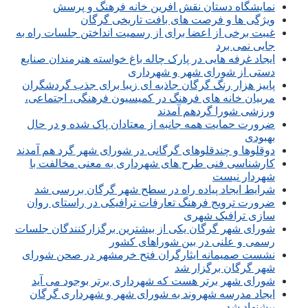
نمایشگاه دستان نقش افرین خانه فرهنگ و پرسش
ویژگی ها و فرصت های بافت تاریخی گرگان
غیبت برخی از اعضا برای از رسمیت انداختن جلسات راه به
جایی نمی برد
ایجاد غرفه هایی در پارک چاله باغ خواسته هنرمندان صنایع
دستی از شورای شهر و شهرداری
پاییز هزار رنگ گرگان جاذبه ای زیبا برای جذب گردشگران
مربیان خانه های فرهنگ در کمیسیون فرهنگی، اجتماعی،
ورزشی شورا گردهم آمدند
ضرورت حمایت همه جانبه از معتادان پاک شده و در حال
بهبودی
دوقلوها و چندقلوهای گرگانی در شورای شهر گرد هم آمدند
کارشناسی فنی طرح های شهرداری به معنی مخالفت با
شهردار نیست
شرایط ایجاد پیاده راه در سطح شهر گرگان بررسی شد
ضرورت ترویج فرهنگ تعارفات ترافیکی در راستای روان
سازی ترافیک شهری
شورای شهر گرگان یکی از بیشترین برگزارکنندگان جلسات
رسمی و علنی در بین شوراهای کشور
نشست صمیمانه ایثارگران فتح خرمشهر در صحن شورای
شهر گرگان برگزار شد
شورای شهر برتر هست که شهرداری برتر بوجود می آید
ایجاد مدرسه شهروند به شورای شهر و شهرداری گرگان
پیشنهاد شد