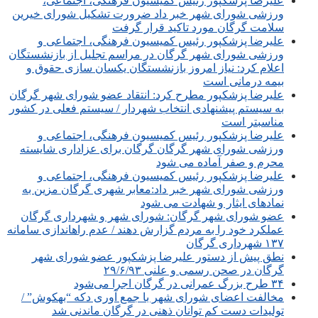
علیرضا پزشکپور رئیس کمیسیون فرهنگی، اجتماعی،
ورزشی شورای شهر خبر داد ضرورت تشکیل شورای خیرین
سلامت گرگان مورد تاکید قرار گرفت
علیرضا پزشکپور رئیس کمیسیون فرهنگی، اجتماعی و
ورزشی شورای شهر گرگان در مراسم تجلیل از بازنشستگان
اعلام کرد: نیاز امروز بازنشستگان یکسان سازی حقوق و
بیمه درمانی است
علیرضا پزشکپور مطرح کرد: انتقاد عضو شورای شهر گرگان
به سیستم پیشنهادی انتخاب شهردار / سیستم فعلی در کشور
مناسبتر است
علیرضا پزشکپور رئیس کمیسیون فرهنگی، اجتماعی و
ورزشی شورای شهر گرگان گرگان برای عزاداری شایسته
محرم و صفر آماده می شود
علیرضا پزشکپور رئیس کمیسیون فرهنگی، اجتماعی و
ورزشی شورای شهر خبر داد:معابر شهری گرگان مزین به
نمادهای ایثار و شهادت می شود
عضو شورای شهر گرگان: شورای شهر و شهرداری گرگان
عملکرد خود را به مردم گزارش دهند / عدم راه‎اندازی سامانه
۱۳۷ شهرداری گرگان
نطق پیش از دستور علیرضا پزشکپور عضو شورای شهر
گرگان در صحن رسمی و علنی ۲۹/۶/۹۳
۳۴ طرح بزرگ عمرانی در گرگان اجرا می‌شود
مخالفت اعضای شورای شهر با جمع آوری دکه “بهکوش” /
تولیدات دست کم توانان ذهنی در گرگان ماندنی شد