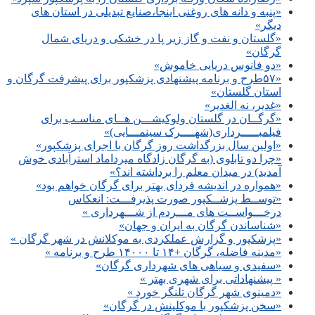
«پنبه و دانه های روغنی اینجا،صنایع تبدیلی در استان های
دیگر»
«گلستان و نفت و گاز زیر پا در خشکی و دریای شمال
گرگان»
«دو فانوس دریایی خاموش»
«۵۷طرح و برنامه پیشنهادی پزشکپور برای پیشرفت گرگان و
استان گلستان»
«غدیر، نه الغدیر»
«گرگــان در گلستان ولوکیشـــن هــای مناسـب برای
فیلمبـــــرداری(شهــــرک سینمـــایی)»
«اولین سال بزرگداشت روز گرگان با اجرای پزشکپور»
«چرا دو تابلوی (به گرگان زادگاه میرداماد استرآبادی خوش
آمدید) در میدان معلم را برداشته اند؟»
«همواره در اندیشه فردای بهتر برای گرگان خواهم بود»
«توســط پزشــکپور صورت پذیرفـــت: انعکاس
درخـــواســت های مـــردم از شـــهرداری »
«شناساندن گرگان به ایران و جهان»
«پزشکپور و گزارش عملکردی به موکلانش در شهر گرگان »
«مدینه فاضله، گرگان +۱۴ تا ۱۴۰۰۰ طرح و برنامه »
«سفیدی و سیاهی های شهرداری گرگان»
« پیشنهاداتی برای شهری بهتر »
«دمینوی شهر گرگان تلنگر خورد »
«سخن پزشکپور با موکلینش در گرگان»