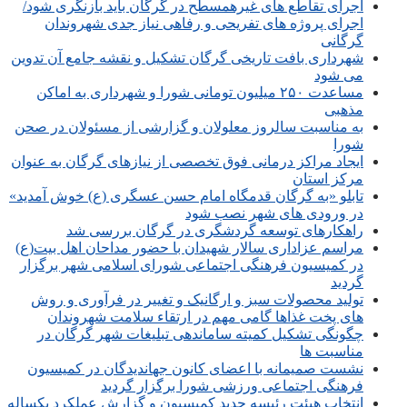
اجرای تقاطع های غیرهمسطح در گرگان باید بازنگری شود/
اجرای پروژه های تفریحی و رفاهی نیاز جدی شهروندان
گرگانی
شهرداری بافت تاریخی گرگان تشکیل و نقشه جامع آن تدوین
می شود
مساعدت ۲۵۰ میلیون تومانی شورا و شهرداری به اماکن
مذهبی
به مناسبت سالروز معلولان و گزارشی از مسئولان در صحن
شورا
ایجاد مراکز درمانی فوق تخصصی از نیازهای گرگان به عنوان
مرکز استان
تابلو «به گرگان قدمگاه امام حسن عسگری (ع) خوش آمدید»
در ورودی های شهر نصب شود
راهکارهای توسعه گردشگری در گرگان بررسی شد
مراسم عزاداری سالار شهیدان با حضور مداحان اهل بیت(ع)
در کمیسیون فرهنگی اجتماعی شورای اسلامی شهر برگزار
گردید
تولید محصولات سبز و ارگانیک و تغییر در فرآوری و روش
های پخت غذاها گامی مهم در ارتقاء سلامت شهروندان
چگونگی تشکیل کمیته ساماندهی تبلیغات شهر گرگان در
مناسبت ها
نشست صمیمانه با اعضای کانون جهاندیدگان در کمیسیون
فرهنگی اجتماعی ورزشی شورا برگزار گردید
انتخاب هیئت رئیسه جدید کمیسیون و گزارش عملکرد یکساله