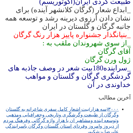
طبیعت گردی ایران(اکوتوریسم)
_ابداع شعار (گرگان کلانشهر آینده) برای
نشان دادن آرزوی دیرینه رشد و توسعه همه
جانبه گرگان و گلستان در ایران
_بنیانگذار جشنواره پاییز هزار رنگ گرگان
_از سوی شهروندان ملقب به :
آقای گرگان
ژول ورن گرگان
_سراینده180بیت شعر در وصف جاذبه های
گردشگری گرگان و گلستان و مواهب
خداوندی در آن
آخرین مطالب
۳۰۰۰(سه هزار)بیت اشعار کامل سفری شاعرانه به گلستان
وگرگان از طبیعت وگرشگری وتاریخی وجغرافیایی ومذهبی
وتوسعه اینده ومشاهیر ان با هزار واژه گرگانی وفرهنگ مردم
از دیروز وامروز وفردای استان گلستان وگرگان باسرایندگی
علیرضا پزشکپور