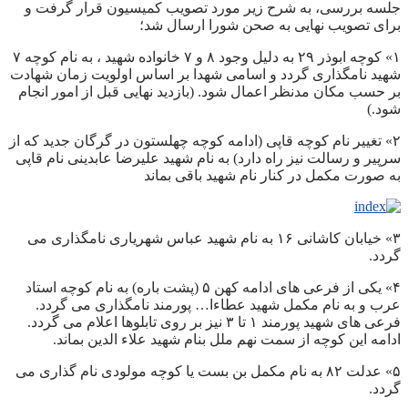
جلسه بررسی، به شرح زیر مورد تصویب کمیسیون قرار گرفت و
برای تصویب نهایی به صحن شورا ارسال شد؛
۱» کوچه ابوذر ۲۹ به دلیل وجود ۸ و ۷ خانواده شهید ، به نام کوچه ۷
شهید نامگذاری گردد و اسامی شهدا بر اساس اولویت زمان شهادت
بر حسب مکان مدنظر اعمال شود. (بازدید نهایی قبل از امور انجام
شود.)
۲» تغییر نام کوچه قاپی (ادامه کوچه چهلستون در گرگان جدید که از
سرپیر و رسالت نیز راه دارد) به نام شهید علیرضا عابدینی نام قاپی
به صورت مکمل در کنار نام شهید باقی بماند
۳» خیابان کاشانی ۱۶ به نام شهید عباس شهریاری نامگذاری می
گردد.
۴» یکی از فرعی های ادامه کهن ۵ (پشت باره) به نام کوچه استاد
عرب و به نام مکمل شهید عطاءا… پورمند نامگذاری می گردد.
فرعی های شهید پورمند ۱ تا ۳ نیز بر روی تابلوها اعلام می گردد.
ادامه این کوچه از سمت نهم ملل بنام شهید علاء الدین بماند.
۵» عدلت ۸۲ به نام مکمل بن بست یا کوچه مولودی نام گذاری می
گردد.