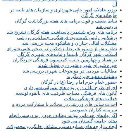
آن
توزیع عادلانه امور چاپی شهرداری و سازمان های تابعه در
چابخانه های گرگان
نقاط ضعف و قوت برنامه های هفته بزرگداشت گرگان
بررسی شد
برنامه های ویژه ششمین پاسداشت هفته گرگان تشریح شد
پزشکپور رئیس کمیسیون فرهنگی، اجتماعی، ورزشی
مشکلات اهالی چناران و شاهکوه محله بررسی شد
نطق پیش از دستورعلیرضا پزشکپور در صحن علنی شورای
اسلامی شهر گرگان بایـدها و نبایـدهای شهـری گرگان
در هفتاد و چهارمین جلسه کمیسیون فرهنگی خبرنگاران
حوزه شورای شهر و شهرداری تجلیل شدند
مطالبات مردمی در موضوعات شهری بررسی شد
پیشنهاد بـدهید جایزه بگیرید
حضور خدام حرم امام رضا (ع) در گرگان
اجرای طرح اتاف در پروژه های عمرانی شهرداری
کانون های فرهنگی مساجد ظرفیت های بالقوه توسعه
فعالیت های فرهنگی محلات
احداث سالن های ورزشی در محلات با مشارکت مردم و
سرمایه گذاران خصوصی
اگر نهادهای خدماتی بتوانند وظایف خود را به درستی انجام
دهند، جامعه گلستان می شود
ایجاد بازارچه های صنایع دستی، مشاغل خانگی و محصولات