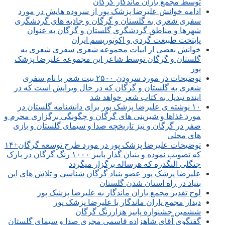
توسط مجمع یاران ماندگار گرگان
ادامه خوانش علیرضا پزشک پور از سروده هایش در مورد
سفری شعری به گلستان و گرگان و جاذبه های گردشگری
شهرها و مناطق گردشگری گلستان و گرگان به عنوان
پایتخت طبیعت گردی و اکوتوریسم ایران
خوانش بعضی از ابیات مجموعه شعری سفری شعری به
گلستان و گرگان توسط شاعر این مجموعه علیرضا پزشک
پور
توضیحات در مورد سرودن ۲۵۰۰ بیت شعر با نام سفری
شعری به گلستان و گرگان که در حال ویرایش است که در
اینده تبدیل به کتاب شعر خواهد شد
۱۰ نوشته ی علیرضا پزشک پور برای دانشنامه گلستان در
مورد غذاها و شیرینی های گرگان و چگونگی برگزاری محرم و
صفر در گرگان و نیز تاریخچه صدا و سیمای گلستان و بازی
های محلی
توضیحات علیرضا پزشک پور در مورد طرح توسعه گرگان+۱۴
که تصویب نموده و بنیان گذار پاییز ۱۰۰۰ رنگ گرگان در پارک
جنگلی النگدره که هرساله برگزار میگردد
علیرضا پزشک پور عضو بنیاد گرگان شناسی و تلاش های این
بنیاد در راه استان شدن گلستان
لوح تقدیر مجمع یاران ماندگار به علیرضا پزشک پور
دیدار مجمع یاران ماندگار با علیرضا پزشک پور
ششمین جشنواره پاییز هزاررنگ گرگان
گفتگوی آقای شاهزاده قاسمی مجری صدا و سیمای گلستان