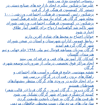
روستایی اولویت بندی می شود
علیرضا پزشکپور پیگیری ایجاد بازارچه های صنایع دستی در
دستور کار کمیسیون فرهنگی قرار گرفت
پزشکپور رئیس کمیسیون فرهنگی، اجتماعی، ورزشی : ۱۰۰
محله شهر گرگان هر کدام نیازمند یک خانه فرهنگ است
پزشکپور: در کمیسیون فرهنگی، اجتماعی، ورزشی شورای
شهر تاکید شد گواهینامه ازدواج برای کاهش آمار طلاق
اجباری شود
جوانان احتیاج به محیط های شادی آفرین دارند
روابط عمومی ادارات شهرستان و استان در صحن شورای
شهر گرگان گرد هم آمدند
گرگان میزبان مسابقه فوتبال تیم ملی ۱۹۹۸ جام جهانی و تیم
هنرمندان گلستان
کودکان کار آموزش های فنی و حرفه ای می بینند
ایجاد مراکز فوق تخصصی درمانی از ضروریات توسعه شهری
گرگان
نقشه مهندسی جامع فرهنگی و آسیب های اجتماعی و
راهکارهای برون رفت آن در گرگان بررسی شد
برای ایجاد جاذبه در ورودی های گرگان منتظر پیشنهادهای
هموطنان هستیم
گرگان دیـروز – گرگان امروز – گرگان فردا (در قالب شعر)
کمیته گردشگری شورای شهر گرگان تشکیل می شود
ظرفیت های گرگان به عنوان پایتخت طبیعت گردی
سازمان های مردم نهاد زیست محیطی حافظان مردمی