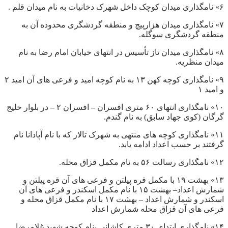
۶» نامگذاری میدان کوچک داخل شهرک دخانیات به نام میدان قلم .
۷» نامگذاری میدان هزارپیچ و منطقه گردشگری محدوده آن به
منطقه گردشگری سوگله.
۸» نامگذاری میدان تاز تأسیس در انتهای خیابان امام رضا به نام
میدان منظریه.
۹» نامگذاری کوچه کهن ۱۳ به نام کوچه امید و فرعی های آن امید ۲
و امید ۱
۱۰» نامگذاری انتهای ۶۰ متری افسران – افسران ۲ – در بلوار خلیج
گرگان (کوی جهاد سابق) به نام گندم.
۱۱» نامگذاری کوچه های منتهی به شهرک تالار که با نام آپادانا نام
گرفتند بر حسب اعداد ادامه یابد.
۱۲» نامگذاری رسالت ۵۶ به نام مکمل قزاق محله.
۱۳» بهشت ۱۹ با مکمل قره پیلتن و فرعی های آن قره پیلتن و
شمارش اعداد– بهشت ۱۵ با نام مکمل اسکندر و فرعی های آن
اسکندر و شمارش اعداد – بهشت ۱۷ با نام مکمل قزاق محله و
فرعی های آن قزاق محله شمارش اعداد
۱۴» نامگذاری ابتدای ۳۰ متری کاشانی بنام کوچه شهید غلامرضا