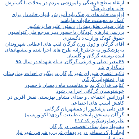
ارتقاء سطح فرهنگی و آموزشی مردم در محلات با گسترش
خانه های فرهنگ
اولویت خانه های فرهنگ باید آموزش بانوان خانه دار برای
کمک به معیشت خانواده ها باشد
فایل صوتی نطق پیش از دستور علیرضا پزشکپور
بررسی نیازهای کودکان با حضور دبیر مرجع ملی کنواسیون
حقوق کودک وزارت دادگستری
آقای گرگان و ژول ورن گرگان لقب های اعطایی شهروندان
به پزشکپور به خاطر؛ارایه طرح های اجرا شده و پیشنهادهای
آینده توسعه گرگان و گلستان
۶۹معبر اصلی و فرعی گرگان به نام شهداء در سال ۹۵
نامگذاری شد
تاکید اعضای شورای شهر گرگان بر پیگیری احداث بیمارستان
هزار تختخوابی گرگان
کتابت قرآن کریم به مناسبت ماه رمضان با حضور
خوشنویسان گرگانی اجرا می شود
اورژانس اجتماعی و صدای مشاور بهزیستی نقش آفرین در
کاهش آسیب های اجتماعی
قدر دانی پزشکپور از همشهریان گرگانی
گرگان مستحق پایتخت طبیعت گردی( اکوتوریسم)
علیرضا پزشکپور کد ۲۱۲
پیشنهاد بیمارستان تخصصی در گرگان
ایجاد پارک مسافر در ورودهای غربی و شرقی شهر نیاز
مسافران