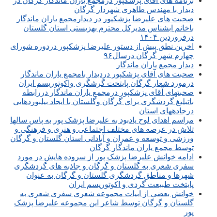
برنامه های آقای پزشکپور درمجمع یاران ماندگار گرگان در
دیدار با مهندس طاهری شهردار گرگان
صحبت های علیرضا پزشکپور در دیدارمجمع یاران ماندگار
باخانم ابشناس مدیرکل محترم بهزیستی استان گلستان
درفروردین ۱۴۰۴
اخرین نطق پیش از دستور علیرضا پزشکپور دردوره شورای
چهارم شهر گرگان درسال۹۶
دیدار مجمع یاران ماندگار
صحبت های آقای پزشکپور دردیدار بامجمع یاران ماندگار
درمورد شعار گرگان پایتخت گرشگری واکوتوریسم ایران
صحبتهای آقای پزشکپور درمجمع یاران ماندگار دررابطه
باتبلیغ گردشگری برای گرگان وگلستان با ایجاد بیلبوردهایی
درجادههای استان
مراسم اهدای لوح یادبود به علیرضا پزشک پور به پاس سالها
تلاش در عرصه های مختلف اجتماعی و هنری و فرهنگی و
ورزشی و توسعه و عمران و آبادانی استان گلستان و گرگان
توسط مجمع یاران ماندگار گرگان
ادامه خوانش علیرضا پزشک پور از سروده هایش در مورد
سفری شعری به گلستان و گرگان و جاذبه های گردشگری
شهرها و مناطق گردشگری گلستان و گرگان به عنوان
پایتخت طبیعت گردی و اکوتوریسم ایران
خوانش بعضی از ابیات مجموعه شعری سفری شعری به
گلستان و گرگان توسط شاعر این مجموعه علیرضا پزشک
پور