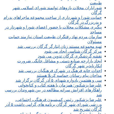
طبیعت
شورایاران محلات بازوهای توانمند شورای اسلامی شهر
گرگان
حمایت شورا و شهرداری از ساخت مجموعه ماجراهای پدرام
و پدربزرگ در گرگان
پیگیری مشکلات محلات با حضور اعضای شورا و شهردار در
مساجد
سازمان مردم نهاد رفتگران طبیعت استان نیازمند حمایت
مسئولان
تهیه مجموعه مستند زنان ایثارگر گرگان بررسی شد
مرکز گرگان شناسی ایجاد می شود
نقشه گردشگری گرگان تدوین می شود
ایجاد بازارچه صنایع دستی و مشاغل خانگی ضرورت
انکارناپذیر شهر گرگان
احداث خانه فرهنگ در شهرک فرهنگیان بررسی شد
مداحان پیام رسانان حماسه کربلا هستند
سی و هفتمین یادواره شهدای ۵ آذر گرگان برگزار شد
علیرضا پزشکپور: همزمان با هفته کتاب و کتابخوانی
راهکارهای افزایش سرانه مطالعه در بین شهروندان بررسی
شد
علیرضا پزشکپور رئیس کمیسیون فرهنگی، اجتماعی،
ورزشی شورای شهر گرگان برنامه های گرامی داشت ۵ آذر
گرگان تشریح شد