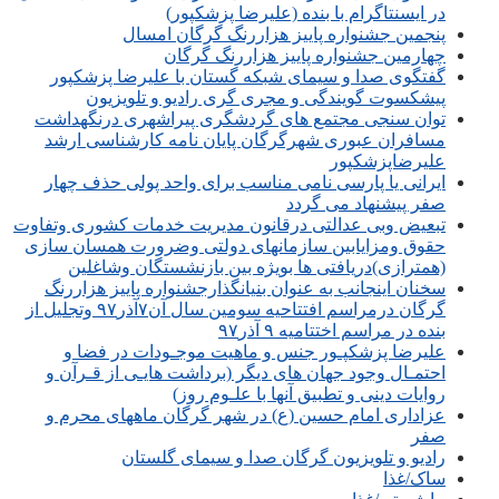
در ایسنتاگرام با بنده (علیرضا پزشکپور)
پنجمین جشنواره پاییز هزاررنگ گرگان امسال
چهارمین جشنواره پاییز هزاررنگ گرگان
گفتگوی صدا و سیمای شبکه گستان با علیرضا پزشکپور
پیشکسوت گویندگی و مجری گری رادیو و تلویزیون
توان سنجی مجتمع های گردشگری پیراشهری درنگهداشت
مسافران عبوری شهرگرگان پایان نامه کارشناسی ارشد
علیرضاپزشکپور
ایرانی یا پارسی نامی مناسب برای واحد پولی حذف چهار
صفر پیشنهاد می گردد
تبعیض وبی عدالتی درقانون مدیریت خدمات کشوری وتفاوت
حقوق ومزایابین سازمانهای دولتی وضرورت همسان سازی
(همترازی)دریافتی ها بویژه بین بازنشستگان وشاغلین
سخنان اینجانب به عنوان بنیانگذارجشنواره پاییز هزاررنگ
گرگان درمراسم افتتاحیه سومین سال آن۷آذر۹۷ وتجلیل از
بنده در مراسم اختتامیه ۹ آذر۹۷
علیرضا پزشکپـور جنس و ماهیت موجـودات در فضا و
احتمـال وجود جهان های دیگر (برداشت هایـی از قـرآن و
روایات دینی و تطبیق آنها با علـوم روز)
عزاداری امام حسین (ع) در شهر گرگان ماههای محرم و
صفر
رادیو و تلویزیون گرگان صدا و سیمای گلستان
ساک/غذا