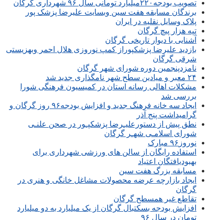
تصویب بودجه۲۲۰میلیارد تومانی سال ۹۶ شهرداری گرگان
برندگان مسابقه هفت سین وبسایت علیرضا پزشک پور
پلاک وسایل نقلیه در ایران
تپه هزار پیچ گرگان
آشنایی با دیوار تاریخی گرگان
بازدید علیرضا پزشکپوراز کمپ نوروزی هلال احمر وبهزیستی
شرقی گرگان
نامزدپنجمین دوره شورای شهر گرگان
۲۴ معبر و میادین سطح شهر نامگذاری جدید شد
مشکلات اهالی رسانه استان در کمیسیون فرهنگی شورا
بررسی شد
ایجاد سه خانه فرهنگ جدید و افزایش بودجه۹۶ روز گرگان و
گرامیداشت پنج آذر
نطق پیش از دستورعلیـرضا پزشکپـور در صحن علنـی
شورای اسلامـی شهـر گرگان
نوروز۹۶ مبارک
استفاده رایگان از سالن های ورزشی شهرداری برای
بهبودیافتگان اعتیاد
مسابقه بزرگ هفت سین
ایجاد بازارچه عرضه محصولات مشاغل خانگی و هنری در
گرگان
تقاطع غیر همسطح گرگان
افزایش بودجه بسکتبال گرگان از یک میلیارد به دو میلیارد
تومان در سال ۹۶