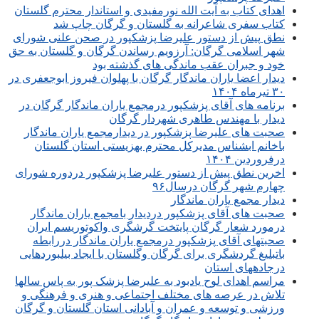
اهدای کتاب به آیت الله نورمفیدی و استاندار محترم گلستان
کتاب سفری شاعرانه به گلستان و گرگان چاپ شد
نطق پیش از دستور علیرضا پزشکپور در صحن علنی شورای
شهر اسلامی گرگان: آرزویم رساندن گرگان و گلستان به حق
خود و جبران عقب ماندگی های گذشته بود
دیدار اعضا یاران ماندگار گرگان با پهلوان فیروز ابوجعفری در
۳۰ تیرماه ۱۴۰۴
برنامه های آقای پزشکپور درمجمع یاران ماندگار گرگان در
دیدار با مهندس طاهری شهردار گرگان
صحبت های علیرضا پزشکپور در دیدارمجمع یاران ماندگار
باخانم ابشناس مدیرکل محترم بهزیستی استان گلستان
درفروردین ۱۴۰۴
اخرین نطق پیش از دستور علیرضا پزشکپور دردوره شورای
چهارم شهر گرگان درسال۹۶
دیدار مجمع یاران ماندگار
صحبت های آقای پزشکپور دردیدار بامجمع یاران ماندگار
درمورد شعار گرگان پایتخت گرشگری واکوتوریسم ایران
صحبتهای آقای پزشکپور درمجمع یاران ماندگار دررابطه
باتبلیغ گردشگری برای گرگان وگلستان با ایجاد بیلبوردهایی
درجادههای استان
مراسم اهدای لوح یادبود به علیرضا پزشک پور به پاس سالها
تلاش در عرصه های مختلف اجتماعی و هنری و فرهنگی و
ورزشی و توسعه و عمران و آبادانی استان گلستان و گرگان