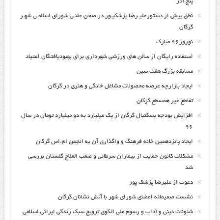
پنج آذر
نطق پیش از دستورعلیـرضا پزشکپـور در صحن علنـی شورای اسلامـی شهـر
گرگان
نوروز۹۶ مبارک
استفاده رایگان از سالن های ورزشی شهرداری برای بهبودیافتگان اعتیاد
مسابقه بزرگ هفت سین
ایجاد بازارچه عرضه محصولات مشاغل خانگی و هنری در گرگان
تقاطع غیر همسطح گرگان
افزایش بودجه بسکتبال گرگان از یک میلیارد به دو میلیارد تومان در سال
۹۶
ایجاد پانزدهمین خانه فرهنگ و واگذاری آن به انجمن ام.اس گرگان
مشکلات کانون حمایت از بیماران سرطانی و صعب العلاج گلستان بررسی
شد
دعوت از علیرضا پزشک پور
نشست صمیمانه اعضای شورای شهر با آتش نشانان گرگان
شئونات دینی و آداب و رسوم ملی الگوی ترویج سبک زندگی ایرانی اسلامی