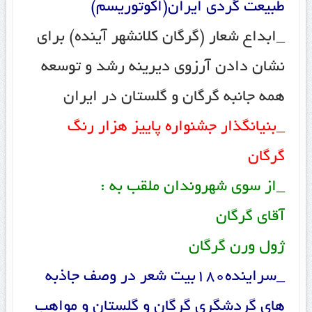
طبیعت گردی ایران(اکوتوریسم)
_ابداع شعار (گرگان کلانشهر آینده) برای
نشان دادن آرزوی دیرینه رشد و توسعه
همه جانبه گرگان و گلستان در ایران
_بنیانگذار جشنواره پاییز هزار رنگ
گرگان
_از سوی شهروندان ملقب به :
آقای گرگان
ژول ورن گرگان
_سراینده180بیت شعر در وصف جاذبه
های گردشگری گرگان و گلستان و مواهب