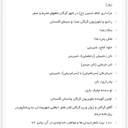
روز)
عزاداری امام حسین (ع) در شهر گرگان ماههای محرم و صفر
رادیو و تلویزیون گرگان صدا و سیمای گلستان
ساک/غذا
ماش پتی/غذا
حلوا اُماج/ شیرینی
نان زنجبیلی (زنجفیلی)/ شیرینی
نان خرمایی (نان عیدی)
سرغربالی (سرغلبیلی) یا (سرغربیلی)/ شیرینی
پادرازی/ نان
نو دسته چلیک بازی
اولین گوینده تلویزیون گرگان واستان گلستان
آقای گرگان و ژول ورن گرگان لقب های اعطایی شهروندان به پزشکپوردر
روزنامه ترنم
۱۸۰ بیت شعر،دیدنی ها و مواهب خداوندی در آن ،پائیز ۹۲