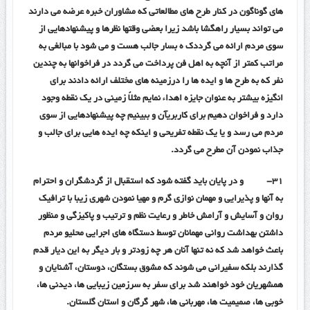
های گوناگون در کنار طرح های مطالعاتی که مشاوران خبره عرضه می دارند
می تواند بسیار راهگشا باشد زیرا بعضی وقتها نظرها و پیشنهادهایی از
سوی مردم ارائه می گرددک ه بسار جالب هست و می شود با مبالغی به
مراتب کمتر از آنچه به اهل فن پرداخت می گردد در فراخوانها به چندین
نفر که به طرح ها و ایده ها را درزمینه های مختلف ارائه دادند برای
انگیزه بیشتر به عنوان جایزه اهداء نمایم مثلاً زمینی در یک نقطه وجود
دارد و فراخوان دهیم برای کاربریآن و ببینیم چه پیشنهادهایی از سوی
مردم می رسد و یا یک نقطه تفریحی و اینکه چه ایده هایی برای جالب و
جذاب نمودن آن مطرح می گردد.
۳۱-
و در پایان باید گفته شود که استقبال از گردشگران و احترام
به آنها و پذیرایی و مهمان نوازی گرم و مهیا نمودن شهری زیبا با ترافیک
روان و آسایش و آرامش خاطر و رعایت نظم و ترتیب و پاکیزگی و منظور
داشتن بهداشت روانی مهمانان توسط دستگاه های اجرایی محلیو مردم
باعث خواهد شد که نه تنها آنان هر چه زودتر و بار دیگر به این دیار قدم
گذارند بلکه سفیرانی می شوند که مشوق بستگان، دوستان، آشنایان و
همشهریان خود خواهند شد برای سفر به سرزمین زیبایی ها، دیدنی ها،
خوبی ها، صمیمیت ها، مهربانی ها، شهر گرگان و استان گلستان.