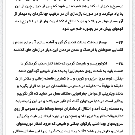
مرسرخ و دیوار اسکندر هم نامیده می شود که پس از دیوار چین از این
بنا یاد میگردد و در صورت بازسازی آن در ترغیب جهانگردان به دیدار از
آن بسیار موثر می باشد و مزید اطلاع اینکه این دیوار از دریا شروع و به
کوههای پیش مر در بجنورد ختم می شود
۲۴-
بهسازی بافت محلات قدیم گرگان و آماده سازی آن برای عموم و
آشنایی هموطنان با فرهنگ و تمدن مردمان این دیار در زمان های گذشته
۲۵-
اکوتوریسم و طبیعت گردی که نقطه ثقل جذب گردشگر ما
هست باید به شدت رونق دهیم زیرا پدیده های طبیعی گوناگون مانند
جنگل، کوه، دریا، جزیره و کویر، و .. با کمترین فاصله زمانی و مکانی از ۵
دقیقه تا نهایتاً ۳۰ دقیقه در دسترس علاقمندان می تواند قرار بگیرد و
مانند ویترینی از عوامل جغرافیایی مختلف عمل می نماید که اگر نگوییم
بینظیر است در دنیا می توان گفت کم نظیر می باشد و در این زمینه باید
به مسئله رفت آمد و انتقال گردشگران توسط وسائط نقلیه عمومی از روی
تنظیم وقت نظم بیشتری داد و همچنین در مورد ایجاد و رعایت پاکیزگی
سرویسهای بهداشتی پارکهای جنگلی و طبیعی که مرود انتظار توریستهای
ایرانی و خارجی می باشد تأکید زیادی صورت گیرد زیرا این مشکل معظلی