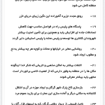
فرد منطقه گرگان اضافه می شود بدین ترتیب حله های زنجیره مزایای
منطقه کامل می شود
۱۸-
رونق مجدد جزیره آشوراده این نگین زیبای دریای خزر
۱۹-
پاسگاه های پلیس راه در فواصل مناسب جهت کاهش
تصادفات جاده ای افزایش یابد و همچنین برای تأمین امنیت بیشتر
شهروندان کلانتری ها توسعه و پلیس محله یا پلیس استیشن دایر گردد
۲۰-
روشنایی معابر در خیابانها و محلات و کوچه هر چه بیشتر به نح
و مطلوب ایجاد شود
۲۱-
التفات بیشتر به اماکن مذهبی و تاریخی که شکر خدا اینگونه
مکان ها را در منطقه به وفور دارمی که از اهمیت خاصی برخوردار است
منتهی باید بیشتر معرفی شوند
۲۲-
بازسازی کاخ پارک شهر گرگان و ایجاد موزه در آن و انتقال
کتابخانه به مکانی دیگر و آماده سازی این عمارت برای بازید عموم مرد
۲۳-
ناحیاء قسمتی از دیوار دفاعی گرگان که به اسمهای قزل آلان یا