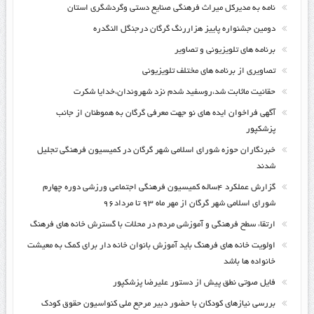
نامه به مدیرکل میراث فرهنگی صنایع دستی وگردشگری استان
دومین جشنواره پاییز هزاررنگ گرگان درجنگل النگدره
برنامه های تلویزیونی و تصاویر
تصاویری از برنامه های مختلف تلویزیونی
حقانیت ماثابت شد،روسفید شدم نزد شهروندان،خدایا شکرت
آگهی فراخوان ایده های نو جهت معرفی گرگان به هموطنان از جانب
پزشکپور
خبرنگاران حوزه شورای اسلامی شهر گرگان در کمیسیون فرهنگی تجلیل
شدند
گزارش عملکرد ۴ساله کمیسیون فرهنگی اجتماعی ورزشی دوره چهارم
شورای اسلامی شهر گرگان از مهر ماه ۹۳ تا مرداد۹۶
ارتقاء سطح فرهنگی و آموزشی مردم در محلات با گسترش خانه های فرهنگ
اولویت خانه های فرهنگ باید آموزش بانوان خانه دار برای کمک به معیشت
خانواده ها باشد
فایل صوتی نطق پیش از دستور علیرضا پزشکپور
بررسی نیازهای کودکان با حضور دبیر مرجع ملی کنواسیون حقوق کودک