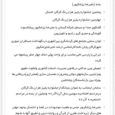
بنده (علیرضا پزشکپور)
پنجمین جشنواره پاییز هزاررنگ گرگان امسال
چهارمین جشنواره پاییز هزاررنگ گرگان
گفتگوی صدا و سیمای شبکه گستان با علیرضا پزشکپور پیشکسوت
گویندگی و مجری گری رادیو و تلویزیون
توان سنجی مجتمع های گردشگری پیراشهری درنگهداشت مسافران عبوری
شهرگرگان پایان نامه کارشناسی ارشد علیرضاپزشکپور
ایرانی یا پارسی نامی مناسب برای واحد پولی حذف چهار صفر پیشنهاد می
گردد
تبعیض وبی عدالتی درقانون مدیریت خدمات کشوری وتفاوت حقوق
ومزایابین سازمانهای دولتی وضرورت همسان سازی (همترازی)دریافتی ها
بویژه بین بازنشستگان وشاغلین
سخنان اینجانب به عنوان بنیانگذارجشنواره پاییز هزاررنگ گرگان
درمراسم افتتاحیه سومین سال آن۷آذر۹۷ وتجلیل از بنده در مراسم
اختتامیه ۹ آذر۹۷
علیرضا پزشکپـور جنس و ماهیت موجـودات در فضا و احتمـال وجود جهان
های دیگر (برداشت هایـی از قـرآن و روایات دینی و تطبیق آنها با علـوم