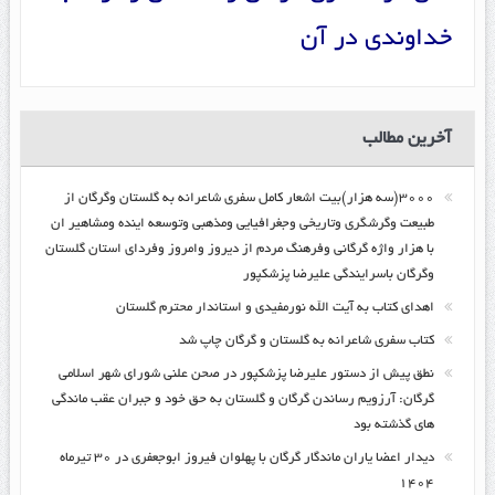
خداوندی در آن
آخرین مطالب
۳۰۰۰(سه هزار)بیت اشعار کامل سفری شاعرانه به گلستان وگرگان از
طبیعت وگرشگری وتاریخی وجغرافیایی ومذهبی وتوسعه اینده ومشاهیر ان
با هزار واژه گرگانی وفرهنگ مردم از دیروز وامروز وفردای استان گلستان
وگرگان باسرایندگی علیرضا پزشکپور
اهدای کتاب به آیت الله نورمفیدی و استاندار محترم گلستان
کتاب سفری شاعرانه به گلستان و گرگان چاپ شد
نطق پیش از دستور علیرضا پزشکپور در صحن علنی شورای شهر اسلامی
گرگان: آرزویم رساندن گرگان و گلستان به حق خود و جبران عقب ماندگی
های گذشته بود
دیدار اعضا یاران ماندگار گرگان با پهلوان فیروز ابوجعفری در ۳۰ تیرماه
۱۴۰۴