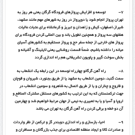
۷-
توسعه و افزایش پروازهای فرودگاه گرگان یعنی هر روز به
تهران پرواز انجام شود یا دوپرواز در روز به شهرهای مهم مانند مشهد،
شیراز،اصفهان، کیش و زاهدان و تبریز و کرمانشاه برای عتبات عالیات
هفتهای سه پرواز و همچنین تطویل باند و بین المللی کردن فرودگاه برای
پرواز های خارجی از جمله سفر حج و پرواز مستقیم به کشورهای آسیای
میانه را داشته باشیم، ضمناً قسمت روشنایی یعنی لایتینگ و آشیانه و
بخش سوخت گییر و پاویون تشریفاتی هم راه اندازی گردد
۸-
راه آهن گرگانو چهارراه توسعه در این رابطه یک انشعاب به
سمت گنبد، دومین انشعاب به مشهد یا از طریق بجنورد، شیروان و قوچان
و فاروج و چناران و یا از طریق اتصال به شاهرود و سومین انشعاب در
جهت ترکمنستان که به این ترتیب به کشورهای مستقل مشترک المنافع و
اروپا و آسیا و یا به تعبیری به نیمی از جهان مرتبط خواهیم شد و چهارمین
آن دو خطه و برقی کردن راه آهن گرگان به تهران می باشد
۹-
احیاء بازسازی و راه اندازی دوبندر گز و ترکمن از نظر واردات
و صادرات کالا و ایجاد منطقه اقتصادی برای جذب بازرگانان و مسافران و