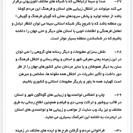
۲۷-
صدا و سیما ارتباطاتی که با شبکه های مختلف تلویزیونی برقرار
می کند میتواند در انتقال زیبایی های استان و فرهنگ این مردم کوشا
باشد از جمله تولید و پخش سرودهای محلی که گویای فرهنگ و گویش ا
ین منطقه باشد که با شروع بکار شبکه استانی سیما می توان انتظار تبادل و
تعامل فرهنگی و اطلاعات خوبی با استان های دیگر و حتی جهان را داشته
باشیم که در شناساندن منطقه بسیار موثر است.
۲۸-
نقش بسزای مطبوعات و دیگر رسانه های گروهی را نمی توان
در این زمینه یعنی معرفی شهر و استان و پیام رسانی و انتقال فرهنگ و
سنن به دیگر هموطنان و یا سایر مردمان سایر کشورهای جهان را از نظر
دور داشت و تأثیر نشریات در انتقال همه مقوله ها، مشخص و مبرهن
است کهباید همه ما یاور و یاریگر مطبوعات استانی و کشوری باشیم.
۲۹-
چاپ و انعکاس توانمندیها و زیبایی های گوناگون شهر و استان
در قالب بروشور و تراکت وسی دی و فیلم و همچنین اطلاع رسانی به طرق
مختلف و نیز یک وب سایت از مواهب و زیبایی ها و توانمندی های استان
در اینترنت به اشاعه این امرکمک بسیاری می نماید.
۳۰-
فراخوانی مردم و گرفتن طرح ها و ایده های مختلف در زمینه