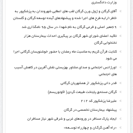
وزارت دادگستری
آقای گرگان و ژول ورن گرگان لقب های اعطایی شهروندان به پزشکپور به
خاطر؛ارایه طرح های اجرا شده و پیشنهادهای آینده توسعه گرگان و گلستان
۶۹معبر اصلی و فرعی گرگان به نام شهداء در سال ۹۵ نامگذاری شد
تاکید اعضای شورای شهر گرگان بر پیگیری احداث بیمارستان هزار
تختخوابی گرگان
کتابت قرآن کریم به مناسبت ماه رمضان با حضور خوشنویسان گرگانی اجرا
می شود
اورژانس اجتماعی و صدای مشاور بهزیستی نقش آفرین در کاهش آسیب
های اجتماعی
قدر دانی پزشکپور از همشهریان گرگانی
گرگان مستحق پایتخت طبیعت گردی( اکوتوریسم)
علیرضا پزشکپور کد ۲۱۲
پیشنهاد بیمارستان تخصصی در گرگان
ایجاد پارک مسافر در ورودهای غربی و شرقی شهر نیاز مسافران
«راه آهـن گرگـان و چـهارراه توســعه»