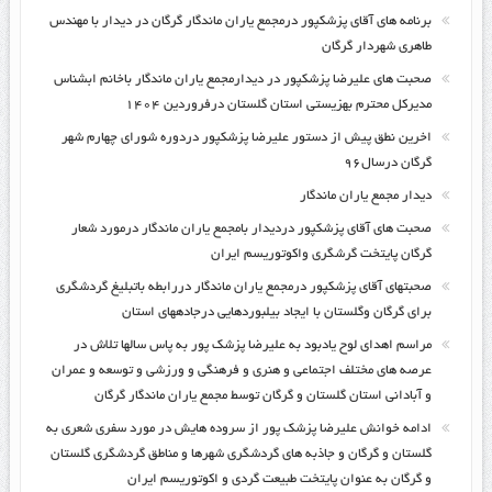
برنامه های آقای پزشکپور درمجمع یاران ماندگار گرگان در دیدار با مهندس
طاهری شهردار گرگان
صحبت های علیرضا پزشکپور در دیدارمجمع یاران ماندگار باخانم ابشناس
مدیرکل محترم بهزیستی استان گلستان درفروردین ۱۴۰۴
اخرین نطق پیش از دستور علیرضا پزشکپور دردوره شورای چهارم شهر
گرگان درسال۹۶
دیدار مجمع یاران ماندگار
صحبت های آقای پزشکپور دردیدار بامجمع یاران ماندگار درمورد شعار
گرگان پایتخت گرشگری واکوتوریسم ایران
صحبتهای آقای پزشکپور درمجمع یاران ماندگار دررابطه باتبلیغ گردشگری
برای گرگان وگلستان با ایجاد بیلبوردهایی درجادههای استان
مراسم اهدای لوح یادبود به علیرضا پزشک پور به پاس سالها تلاش در
عرصه های مختلف اجتماعی و هنری و فرهنگی و ورزشی و توسعه و عمران
و آبادانی استان گلستان و گرگان توسط مجمع یاران ماندگار گرگان
ادامه خوانش علیرضا پزشک پور از سروده هایش در مورد سفری شعری به
گلستان و گرگان و جاذبه های گردشگری شهرها و مناطق گردشگری گلستان
و گرگان به عنوان پایتخت طبیعت گردی و اکوتوریسم ایران