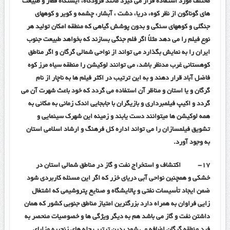
مختلف مورد استفاده قرار می گیرد مانند فرودگاه، ایستگاه قطار و طبیعت
های گوناگون از نظر کوه، دریا، دشت ، آبشار، چشمه و کویر و کوههای
جنگلی و کوههای سنگی و بدون پوشش گیاهی که منطقه امکان تولید هر
نوع فیلم را می دهد مثلاً اگر فلم جنگی بسازند که بخواهد طبیعت جنوب
ایران را به نمایش بگذارد می تواند از نواحی شمالی گرگان و اگر مناطق
کوهستانی غرب مدنظر باشد، می توانند لوکیشن را منطقه سیاه مرز کوه
فاضل آباد قرار دهند و به این ترتیب در اکثر فیلم ها به ناچار از نام
گرگان و یا استان و مناظر آن استفاده می گردد که خود باعث شهرت آن می
گردد و اکیپ فیلمبرداری و بازیگران با جابجایی اندک زمانی به مکانی به
همه لوکیشن ها میتوانند دست یابند و زمینه این شهرک سینمایی و
تشویق فیلمسازان را می تواند اداره کل فرهنگ و ارشاد اسلامی استان
به وجود آورد.
۱۷-
اکتشاف و استخراج نفت و گاز در مناطق شمالی استان در
خشکی و همچنین نواحی آبی دریای خزر که اگر این مسئله کاربردی شود
ضمن ایجاد تأسیسات نفتی و پالایشگاه و صنایع پتروشیمی که اشتغال
زایی فراوان به همراه دارد بزرگترین امتیاز مناطق جنوبی کشور که همان
داشتن نفت و گاز می باشد هم به دیگر ویژگی ها و خصوصیات منحصر به