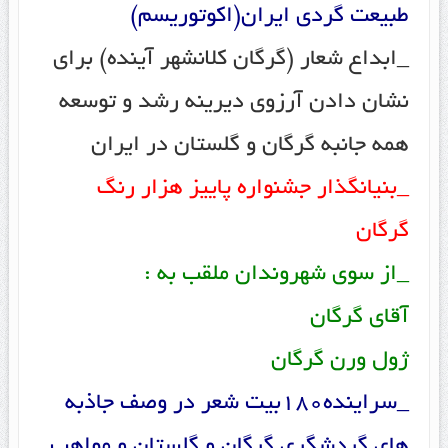
طبیعت گردی ایران(اکوتوریسم)
_ابداع شعار (گرگان کلانشهر آینده) برای
نشان دادن آرزوی دیرینه رشد و توسعه
همه جانبه گرگان و گلستان در ایران
_بنیانگذار جشنواره پاییز هزار رنگ
گرگان
_از سوی شهروندان ملقب به :
آقای گرگان
ژول ورن گرگان
_سراینده180بیت شعر در وصف جاذبه
های گردشگری گرگان و گلستان و مواهب