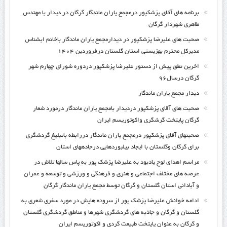
برنامه های آقای پزشکپور درمجمع یاران ماندگار گرگان در دیدار با مهندس
طاهری شهردار گرگان
صحبت های علیرضا پزشکپور در دیدارمجمع یاران ماندگار باخانم ابشناس
مدیرکل محترم بهزیستی استان گلستان درفروردین ۱۴۰۴
اخرین نطق پیش از دستور علیرضا پزشکپور دردوره شورای چهارم شهر
گرگان درسال۹۶
دیدار مجمع یاران ماندگار
صحبت های آقای پزشکپور دردیدار بامجمع یاران ماندگار درمورد شعار
گرگان پایتخت گرشگری واکوتوریسم ایران
صحبتهای آقای پزشکپور درمجمع یاران ماندگار دررابطه باتبلیغ گردشگری
برای گرگان وگلستان با ایجاد بیلبوردهایی درجادههای استان
مراسم اهدای لوح یادبود به علیرضا پزشک پور به پاس سالها تلاش در
عرصه های مختلف اجتماعی و هنری و فرهنگی و ورزشی و توسعه و عمران
و آبادانی استان گلستان و گرگان توسط مجمع یاران ماندگار گرگان
ادامه خوانش علیرضا پزشک پور از سروده هایش در مورد سفری شعری به
گلستان و گرگان و جاذبه های گردشگری شهرها و مناطق گردشگری گلستان
و گرگان به عنوان پایتخت طبیعت گردی و اکوتوریسم ایران