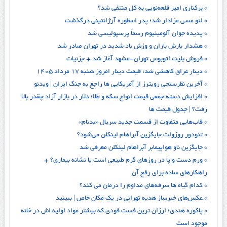
» برکناری امیر قلعه‌نویی به کل منتفی شد؟
» لئو مسی عزادار شد؛ پدر اسطوره آرژانتینی درگذشت
» پدیده جوان آلومینیوم رسماً پرسپولیسی شد
» هشدار بارش باران و وزش باد شدید در تهران صادر شد
» فروش بلیت اتوبوس تهران-مشهد آغاز شد + جزئیات
» دینار عراق کاهشی شد؛ قیمت دینار امروز شنبه ۱۷ مرداد ۱۴۰۵
» آخرین نظرسنجی‌ رویترز از آمریکایی ها راجع‌ به جنگ ایران | ویدئو
» افزایش دسته جمعی قیمت انواع سکه و طلا؛ دلار در بازار آزاد چقدر بالا
رفت؟ | جدول قیمت ها
» قاب‌هایی متفاوت از قسمت جدید سریال «بدنام»
» تئودور روزولت جایگزین آبراهام لینکلن می‌شود؟
» جایگزین ناو هواپیمابر آبراهام لینکلن معرفی شد
» ورم دست و پا در روزهای گرم طبیعی است یا نشانه بیماری؟ +
راهکارهای ساده برای رفع آن
» کدام گیاه ها سرفه‌های مداوم را درمان می کند؟
» عکس‌های خبرساز هدیه تهرانی در یک مکان خاص | ببینید
» پاکوره هندی؛ ارزان ترین فست فودی که بیشتر مواد اولیه اش در خانه
موجود است