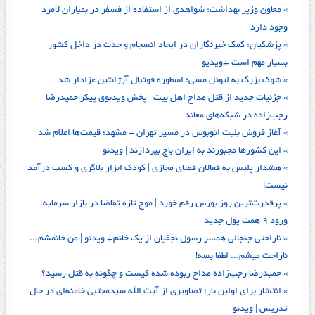
» معاون وزیر بهداشت: شواهدی از استفاده از فسفر در بمباران لامرد
وجود دارد
» پزشکیان: کمک خبرنگاران در ایجاد انسجام و حدت در داخل کشور
بسیار مهم است +ویدیو
» شوک بزرگ به لیونل مسی؛ اسطوره فوتبال آرژانتین عزادار شد
» جزئیات جدید از قتل مداح اهل‌ بیت |‌ پخش ویدئوی پیکر حمیدرضا
رجب‌زاده در شبکه‌های معاند
» آغاز فروش بلیت اتوبوس در مسیر تهران - مشهد؛ قیمت‌ها اعلام شد
» این کشورها مجبورند به ایران باج بپردازند | ویدئو
» هشدار پلیس به فعالان فضای مجازی | کودک ابزار بلاگری و کسب درآمد
نیست!
» پرقدرت‌ترین روز بورس رقم خورد | موج تازه تقاضا در بازار سرمایه؛
ورود ۹ همت پول جدید
» ناراحتی جنجالی همسر رسول نجفیان از یک خانم+ ویدئو | من خانمشم...
ناراحت میشم... لطفا بسه!
» حمیدرضا رجب‌زاده مداح ربوده شده کیست و چگونه به قتل رسید؟
» انتشار برای اولین بار؛ تصاویری از آیت الله سیدمجتبی خامنه‌ای در حال
تدریس | ویدئو