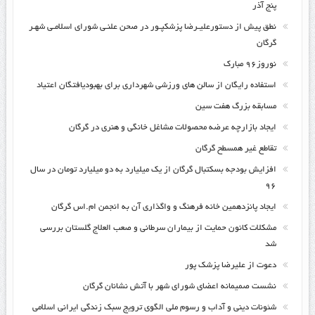
پنج آذر
نطق پیش از دستورعلیـرضا پزشکپـور در صحن علنـی شورای اسلامـی شهـر
گرگان
نوروز۹۶ مبارک
استفاده رایگان از سالن های ورزشی شهرداری برای بهبودیافتگان اعتیاد
مسابقه بزرگ هفت سین
ایجاد بازارچه عرضه محصولات مشاغل خانگی و هنری در گرگان
تقاطع غیر همسطح گرگان
افزایش بودجه بسکتبال گرگان از یک میلیارد به دو میلیارد تومان در سال
۹۶
ایجاد پانزدهمین خانه فرهنگ و واگذاری آن به انجمن ام.اس گرگان
مشکلات کانون حمایت از بیماران سرطانی و صعب العلاج گلستان بررسی
شد
دعوت از علیرضا پزشک پور
نشست صمیمانه اعضای شورای شهر با آتش نشانان گرگان
شئونات دینی و آداب و رسوم ملی الگوی ترویج سبک زندگی ایرانی اسلامی