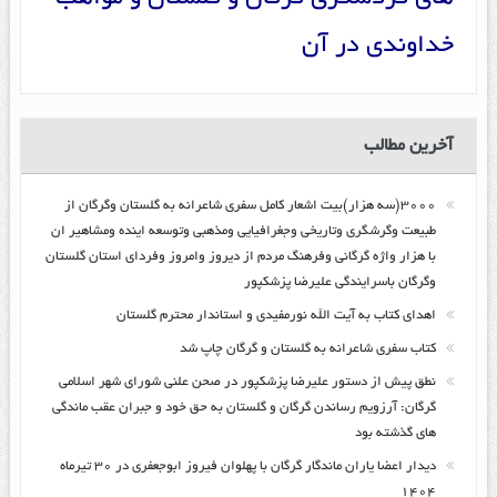
خداوندی در آن
آخرین مطالب
۳۰۰۰(سه هزار)بیت اشعار کامل سفری شاعرانه به گلستان وگرگان از
طبیعت وگرشگری وتاریخی وجغرافیایی ومذهبی وتوسعه اینده ومشاهیر ان
با هزار واژه گرگانی وفرهنگ مردم از دیروز وامروز وفردای استان گلستان
وگرگان باسرایندگی علیرضا پزشکپور
اهدای کتاب به آیت الله نورمفیدی و استاندار محترم گلستان
کتاب سفری شاعرانه به گلستان و گرگان چاپ شد
نطق پیش از دستور علیرضا پزشکپور در صحن علنی شورای شهر اسلامی
گرگان: آرزویم رساندن گرگان و گلستان به حق خود و جبران عقب ماندگی
های گذشته بود
دیدار اعضا یاران ماندگار گرگان با پهلوان فیروز ابوجعفری در ۳۰ تیرماه
۱۴۰۴