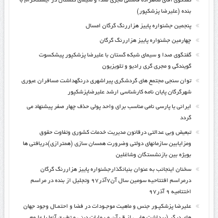
گفتگوی آقای شاهزاده قاسمی مجری صدا و سیمای گلستان در ایسنتاگرام با
بنده (علیرضا پزشکپور)
پنجمین جشنواره پاییز هزاررنگ گرگان امسال
چهارمین جشنواره پاییز هزاررنگ گرگان
گفتگوی صدا و سیمای شبکه گستان با علیرضا پزشکپور پیشکسوت
گویندگی و مجری گری رادیو و تلویزیون
توان سنجی مجتمع های گردشگری پیراشهری درنگهداشت مسافران عبوری
شهرگرگان پایان نامه کارشناسی ارشد علیرضاپزشکپور
ایرانی یا پارسی نامی مناسب برای واحد پولی حذف چهار صفر پیشنهاد می
گردد
تبعیض وبی عدالتی درقانون مدیریت خدمات کشوری وتفاوت حقوق
ومزایابین سازمانهای دولتی وضرورت همسان سازی (همترازی)دریافتی ها
بویژه بین بازنشستگان وشاغلین
سخنان اینجانب به عنوان بنیانگذارجشنواره پاییز هزاررنگ گرگان
درمراسم افتتاحیه سومین سال آن۷آذر۹۷ وتجلیل از بنده در مراسم
اختتامیه ۹ آذر۹۷
علیرضا پزشکپـور جنس و ماهیت موجـودات در فضا و احتمـال وجود جهان
های دیگر (برداشت هایـی از قـرآن و روایات دینی و تطبیق آنها با علـوم