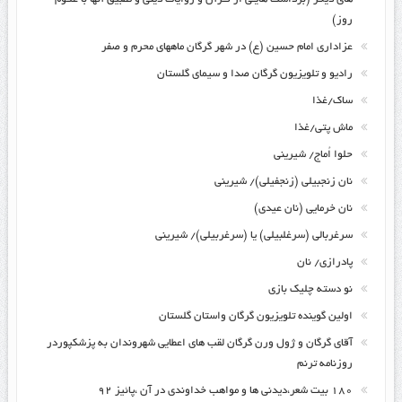
روز)
عزاداری امام حسین (ع) در شهر گرگان ماههای محرم و صفر
رادیو و تلویزیون گرگان صدا و سیمای گلستان
ساک/غذا
ماش پتی/غذا
حلوا اُماج/ شیرینی
نان زنجبیلی (زنجفیلی)/ شیرینی
نان خرمایی (نان عیدی)
سرغربالی (سرغلبیلی) یا (سرغربیلی)/ شیرینی
پادرازی/ نان
نو دسته چلیک بازی
اولین گوینده تلویزیون گرگان واستان گلستان
آقای گرگان و ژول ورن گرگان لقب های اعطایی شهروندان به پزشکپوردر
روزنامه ترنم
۱۸۰ بیت شعر،دیدنی ها و مواهب خداوندی در آن ،پائیز ۹۲