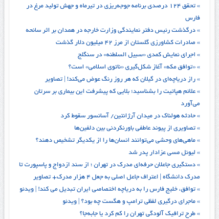
» تحقق ۱۲۴ درصدی برنامه جوجه‌ریزی در تیرماه و جهش تولید مرغ در
فارس
» درگذشت رئیس دفتر نمایندگی وزارت خارجه در همدان بر اثر سانحه
» صادرات کشاورزی گلستان از مرز ۴۲ میلیون دلار گذشت
» اجرای نمایش کمدی «سبیل السلطنه» در سنگلج
» «توافق مکه» آغاز شکل‌گیری «ناتوی اسلامی» است؟
» راز دریاچه‌ای در گیلان که هر روز رنگ عوض می‌کند! | تصاویر
» علائم هپاتیت را بشناسید؛ بلایی که پیشرفت این بیماری بر سرتان
می‌آورد
» حادثه هولناک در میدان آرژانتین/ آسانسور سقوط کرد
» تصاویری از پیوند عاطفی باورنکردنی بین دلفین‌ها
» ماهی‌های وحشی می‌توانند انسان‌ها را از یکدیگر تشخیص دهند؟
» لیونل مسی عزادار پدر شد
» دستگیری جاعلان حرفه‌ای مدرک در تهران ؛ از سند ازدواج و پاسپورت تا
مدرک دانشگاه | اعتراف جاعل اصلی به جعل ۴ هزار مدرک+ تصاویر
» توافق، خلیج فارس را به دریاچه اختصاصی ایران تبدیل می کند! | ویدئو
» ماجرای درگیری لفظی ترامپ و هگست چه بود؟ | ویدئو
» طرح ترافیک آلودگی تهران را کم کرد یا جابه‌جا؟