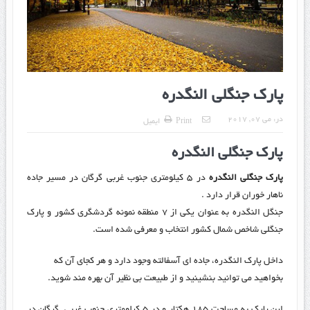
پارک جنگلی النگدره
در:
می 07, 2017
Print
ایمیل
پارک جنگلی النگدره
پارک جنگلی النگدره
در ۵ کیلومتری جنوب غربی گرگان در مسیر جاده
ناهار خوران قرار دارد .
جنگل النگدره به عنوان یکی از ۷ منطقه نمونه گردشگری کشور و پارک
جنگلی شاخص شمال کشور انتخاب و معرفی شده است.
داخل پارک النگدره، جاده ای آسفالته وجود دارد و هر کجای آن که
بخواهید می توانید بنشینید و از طبیعت بی نظیر آن بهره مند شوید.
این پارک به مساحت ۱۸۵ هکتار و در ۵ کیلومتری جنوب غربی گرگان در