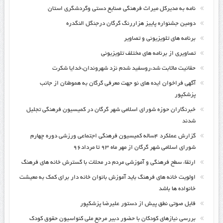
نامه به مدیرکل میراث فرهنگی صنایع دستی وگردشگری استان
دومین جشنواره پاییز هزاررنگ گرگان درجنگل النگدره
برنامه های تلویزیونی و تصاویر
تصاویری از برنامه های مختلف تلویزیونی
حقانیت ماثابت شد،روسفید شدم نزد شهروندان،خدایا شکرت
آگهی فراخوان ایده های نو جهت معرفی گرگان به هموطنان از جانب
پزشکپور
خبرنگاران حوزه شورای اسلامی شهر گرگان در کمیسیون فرهنگی تجلیل
شدند
گزارش عملکرد ۴ساله کمیسیون فرهنگی اجتماعی ورزشی دوره چهارم
شورای اسلامی شهر گرگان از مهر ماه ۹۳ تا مرداد۹۶
ارتقاء سطح فرهنگی و آموزشی مردم در محلات با گسترش خانه های فرهنگ
اولویت خانه های فرهنگ باید آموزش بانوان خانه دار برای کمک به معیشت
خانواده ها باشد
فایل صوتی نطق پیش از دستور علیرضا پزشکپور
بررسی نیازهای کودکان با حضور دبیر مرجع ملی کنواسیون حقوق کودک