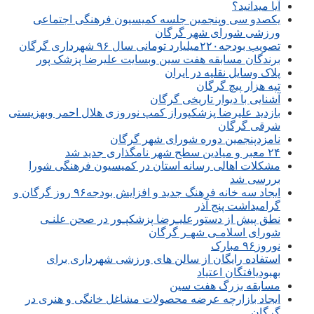
آیا میدانید؟
یکصدو سی وپنجمین جلسه کمیسیون فرهنگی اجتماعی
ورزشی شورای شهر گرگان
تصویب بودجه۲۲۰میلیارد تومانی سال ۹۶ شهرداری گرگان
برندگان مسابقه هفت سین وبسایت علیرضا پزشک پور
پلاک وسایل نقلیه در ایران
تپه هزار پیچ گرگان
آشنایی با دیوار تاریخی گرگان
بازدید علیرضا پزشکپوراز کمپ نوروزی هلال احمر وبهزیستی
شرقی گرگان
نامزدپنجمین دوره شورای شهر گرگان
۲۴ معبر و میادین سطح شهر نامگذاری جدید شد
مشکلات اهالی رسانه استان در کمیسیون فرهنگی شورا
بررسی شد
ایجاد سه خانه فرهنگ جدید و افزایش بودجه۹۶ روز گرگان و
گرامیداشت پنج آذر
نطق پیش از دستورعلیـرضا پزشکپـور در صحن علنـی
شورای اسلامـی شهـر گرگان
نوروز۹۶ مبارک
استفاده رایگان از سالن های ورزشی شهرداری برای
بهبودیافتگان اعتیاد
مسابقه بزرگ هفت سین
ایجاد بازارچه عرضه محصولات مشاغل خانگی و هنری در
گرگان