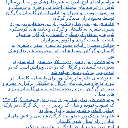
مراسم اهدای لوح یادبود به علیرضا پزشک پور به پاس سالها
تلاش در عرصه های مختلف اجتماعی و هنری و فرهنگی و
ورزشی و توسعه و عمران و آبادانی استان گلستان و گرگان
توسط مجمع یاران ماندگار گرگان
ادامه خوانش علیرضا پزشک پور از سروده هایش در مورد
سفری شعری به گلستان و گرگان و جاذبه های گردشگری
شهرها و مناطق گردشگری گلستان و گرگان به عنوان
پایتخت طبیعت گردی و اکوتوریسم ایران
خوانش بعضی از ابیات مجموعه شعری سفری شعری به
گلستان و گرگان توسط شاعر این مجموعه علیرضا پزشک
پور
توضیحات در مورد سرودن ۲۵۰۰ بیت شعر با نام سفری
شعری به گلستان و گرگان که در حال ویرایش است که در
اینده تبدیل به کتاب شعر خواهد شد
۱۰ نوشته ی علیرضا پزشک پور برای دانشنامه گلستان در
مورد غذاها و شیرینی های گرگان و چگونگی برگزاری محرم و
صفر در گرگان و نیز تاریخچه صدا و سیمای گلستان و بازی
های محلی
توضیحات علیرضا پزشک پور در مورد طرح توسعه گرگان+۱۴
که تصویب نموده و بنیان گذار پاییز ۱۰۰۰ رنگ گرگان در پارک
جنگلی النگدره که هرساله برگزار میگردد
علیرضا پزشک پور عضو بنیاد گرگان شناسی و تلاش های این
بنیاد در راه استان شدن گلستان
لوح تقدیر مجمع یاران ماندگار به علیرضا پزشک پور