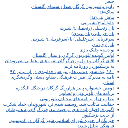
صفر
رادیو و تلویزیون گرگان صدا و سیمای گلستان
ساک/غذا
ماش پتی/غذا
حلوا اُماج/ شیرینی
نان زنجبیلی (زنجفیلی)/ شیرینی
نان خرمایی (نان عیدی)
سرغربالی (سرغلبیلی) یا (سرغربیلی)/ شیرینی
پادرازی/ نان
نو دسته چلیک بازی
اولین گوینده تلویزیون گرگان واستان گلستان
آقای گرگان و ژول ورن گرگان لقب های اعطایی شهروندان
به پزشکپوردر روزنامه ترنم
۱۸۰ بیت شعر،دیدنی ها و مواهب خداوندی در آن ،پائیز ۹۲
نامه به مدیرکل میراث فرهنگی صنایع دستی وگردشگری
استان
دومین جشنواره پاییز هزاررنگ گرگان درجنگل النگدره
برنامه های تلویزیونی و تصاویر
تصاویری از برنامه های مختلف تلویزیونی
حقانیت ماثابت شد،روسفید شدم نزد شهروندان،خدایا شکرت
آگهی فراخوان ایده های نو جهت معرفی گرگان به هموطنان
از جانب پزشکپور
خبرنگاران حوزه شورای اسلامی شهر گرگان در کمیسیون
فرهنگی تجلیل شدند