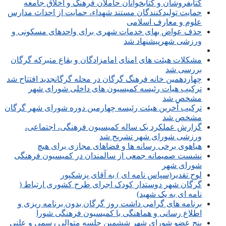
کتابفروشان و کتابخوانان حاملان فرهنگ و اخلاق جامعه
حمایت تولیدکنندگان مستند شهداء، حمایت از احداث مدارس
علوم و معارف اسلامی
حذف عواض بهای خدمات شهری برای واحدهای مسکونی و
ورزشی شهرپیشنهاد شد
مشکلات هیئت های امنای امامزادگان و بقاع متبرکه گرگان
بررسی شد
چهاردهمین خانه فرهنگ گرگان در محله گرگانجدید افتتاح شد
ترکیب هیات رئیسه کمیسیون های داخلی شورای شهر
مشخص شد
ترکیب آخرین هیئت رئیسه چهارمین دوره شورای شهر گرگان
مشخص شد
گزارش عملکرد یک ساله کمیسیون فرهنگی، اجتماعی،
ورزشی شورای شهر تشریح شد
هیاهوی برخی رسانه ها و فضاهای مجازی برای هیچ
نشست صمیمانه جمعی از سالمندان در کمیسیون فرهنگی
شورای شهر
لوح تقدیر(سپاس نامه ای ) به آقای پزشکپور
گرگان شهر دوستدار کودک اجرای طرح کشوری ارتباط (
نامه ای به یک شهید)
برنامه های گرامی داشت روز گرگان بدون برنامه ریزی و
اطلاع رسانی و هماهنگی با کمیسیون فرهنگی شورا
پنج عضو شورای شهر ششمین جلسه متوالی رسمی و علنی