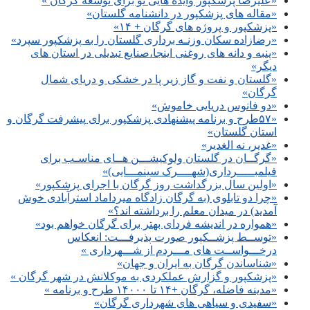
«علیرضا پزشکپور وایده هایی نو برای توسعه گرگان »
«مقاله های پزشکپور در دانشنامه گلستان»
«پزشکپور و پروژه های گرگان + ۱۴»
«رضازاده سکان وزنـه برداری گلستان را به پزشکپور سپرد»
«پنبه و دانه های روغنی اینجا،صنایع تبدیلی در استان های
دیگر»
«گلستان و نفت و گاز زیر پا در خشکی و دریای شمال
گرگان»
«دو فانوس دریایی خاموش»
«۵۷طرح و برنامه پیشنهادی پزشکپور برای پیشرفت گرگان و
استان گلستان»
«غدیر، نه الغدیر»
«گرگــان در گلستان ولوکیشـــن هــای مناسـب برای
فیلمبـــــرداری(شهــــرک سینمـــایی)»
«اولین سال بزرگداشت روز گرگان با اجرای پزشکپور»
«چرا دو تابلوی (به گرگان زادگاه میرداماد استرآبادی خوش
آمدید) در میدان معلم را برداشته اند؟»
«همواره در اندیشه فردای بهتر برای گرگان خواهم بود»
«توســط پزشــکپور صورت پذیرفـــت: انعکاس
درخـــواســت های مـــردم از شـــهرداری »
«شناساندن گرگان به ایران و جهان»
«پزشکپور و گزارش عملکردی به موکلانش در شهر گرگان »
«مدینه فاضله، گرگان +۱۴ تا ۱۴۰۰۰ طرح و برنامه »
«سفیدی و سیاهی های شهرداری گرگان»