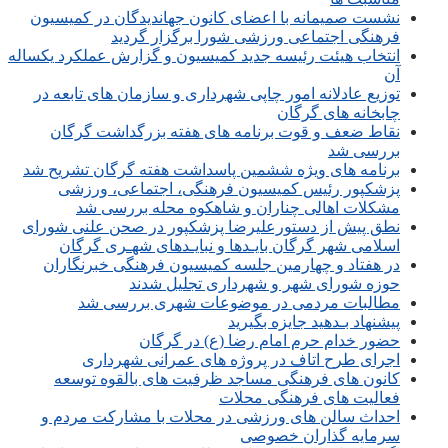
نشست صمیمانه با اعضای کانون جهاندیدگان در کمیسیون
فرهنگی اجتماعی ورزشی شورا برگزار گردید
انتخاب هیئت رئیسه جدید کمیسیون و گزارش عملکرد یکساله
آن
توزیع عادلانه امور چاپی شهرداری و سازمان های تابعه در
چابخانه های گرگان
نقاط ضعف و قوت برنامه های هفته بزرگداشت گرگان
بررسی شد
برنامه های ویژه ششمین پاسداشت هفته گرگان تشریح شد
پزشکپور رئیس کمیسیون فرهنگی، اجتماعی، ورزشی
مشکلات اهالی چناران و شاهکوه محله بررسی شد
نطق پیش از دستورعلیرضا پزشکپور در صحن علنی شورای
اسلامی شهر گرگان بایـدها و نبایـدهای شهـری گرگان
در هفتاد و چهارمین جلسه کمیسیون فرهنگی خبرنگاران
حوزه شورای شهر و شهرداری تجلیل شدند
مطالبات مردمی در موضوعات شهری بررسی شد
پیشنهاد بـدهید جایزه بگیرید
حضور خدام حرم امام رضا (ع) در گرگان
اجرای طرح اتاف در پروژه های عمرانی شهرداری
کانون های فرهنگی مساجد ظرفیت های بالقوه توسعه
فعالیت های فرهنگی محلات
احداث سالن های ورزشی در محلات با مشارکت مردم و
سرمایه گذاران خصوصی