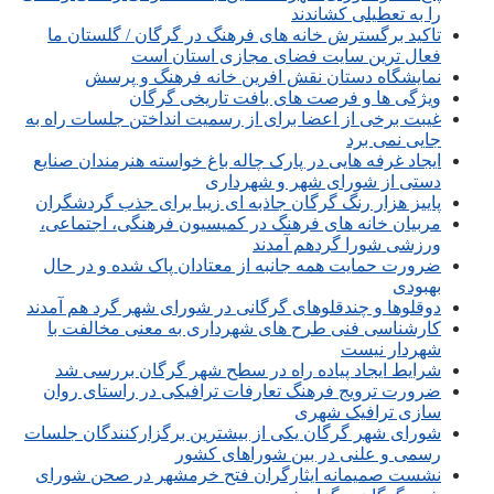
را به تعطیلی کشاندند
تاکید برگسترش خانه های فرهنگ در گرگان / گلستان ما
فعال ترین سایت فضای مجازی استان است
نمایشگاه دستان نقش افرین خانه فرهنگ و پرسش
ویژگی ها و فرصت های بافت تاریخی گرگان
غیبت برخی از اعضا برای از رسمیت انداختن جلسات راه به
جایی نمی برد
ایجاد غرفه هایی در پارک چاله باغ خواسته هنرمندان صنایع
دستی از شورای شهر و شهرداری
پاییز هزار رنگ گرگان جاذبه ای زیبا برای جذب گردشگران
مربیان خانه های فرهنگ در کمیسیون فرهنگی، اجتماعی،
ورزشی شورا گردهم آمدند
ضرورت حمایت همه جانبه از معتادان پاک شده و در حال
بهبودی
دوقلوها و چندقلوهای گرگانی در شورای شهر گرد هم آمدند
کارشناسی فنی طرح های شهرداری به معنی مخالفت با
شهردار نیست
شرایط ایجاد پیاده راه در سطح شهر گرگان بررسی شد
ضرورت ترویج فرهنگ تعارفات ترافیکی در راستای روان
سازی ترافیک شهری
شورای شهر گرگان یکی از بیشترین برگزارکنندگان جلسات
رسمی و علنی در بین شوراهای کشور
نشست صمیمانه ایثارگران فتح خرمشهر در صحن شورای