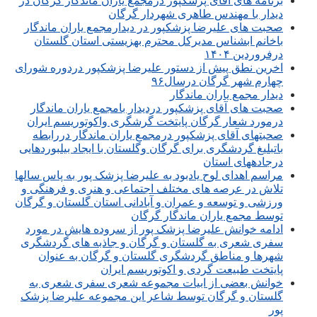
برنامه های آقای پزشکپور درمجمع یاران ماندگار گرگان در
دیدار با مهندس طاهری شهردار گرگان
صحبت های علیرضا پزشکپور در دیدارمجمع یاران ماندگار
باخانم ابشناس مدیرکل محترم بهزیستی استان گلستان
درفروردین ۱۴۰۴
اخرین نطق پیش از دستور علیرضا پزشکپور دردوره شورای
چهارم شهر گرگان درسال۹۶
دیدار مجمع یاران ماندگار
صحبت های آقای پزشکپور دردیدار بامجمع یاران ماندگار
درمورد شعار گرگان پایتخت گرشگری واکوتوریسم ایران
صحبتهای آقای پزشکپور درمجمع یاران ماندگار دررابطه
باتبلیغ گردشگری برای گرگان وگلستان با ایجاد بیلبوردهایی
درجادههای استان
مراسم اهدای لوح یادبود به علیرضا پزشک پور به پاس سالها
تلاش در عرصه های مختلف اجتماعی و هنری و فرهنگی و
ورزشی و توسعه و عمران و آبادانی استان گلستان و گرگان
توسط مجمع یاران ماندگار گرگان
ادامه خوانش علیرضا پزشک پور از سروده هایش در مورد
سفری شعری به گلستان و گرگان و جاذبه های گردشگری
شهرها و مناطق گردشگری گلستان و گرگان به عنوان
پایتخت طبیعت گردی و اکوتوریسم ایران
خوانش بعضی از ابیات مجموعه شعری سفری شعری به
گلستان و گرگان توسط شاعر این مجموعه علیرضا پزشک
پور