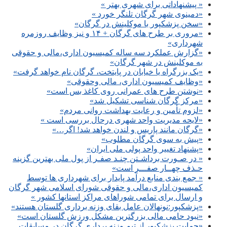
« پیشنهاداتی برای شهری بهتر »
«دمینوی شهر گرگان تلنگر خورد »
«سخن پزشکپور با موکلینش در گرگان»
«مروری بر طرح های گرگان + ۱۴ و نیز وظایف روزمره
شهرداری»
«گزارش عملکرد سه ساله کمیسیون اداری،مالی و حقوقی
به موکلینش در شهر گرگان»
«یک بزرگراه یا خیابان در پایتخت، گرگان نام خواهد گرفت»
«وظایف کمیسیون اداری، مالی وحقوقی»
«نوشتن طرح های عمرانی روی کاغذ بس است»
«مرکز گرگان شناسی تشکیل شد»
«لزوم تأمین و رعایت بهداشت روانی مردم»
«لایحه مدیریت واحد شهری درحال بررسی است »
«گرگان مانند پاریس و لندن خواهد شد! اگر…»
«پیش به سوی گرگان مطلوب»
«پشنهاد تغییر واحد پولی ملی ایران»
« در صـورت برداشـتن چنـد صفـر از پول ملی بهترین گزینه
حـذف چهــار صفـــر است»
« جمع بندی منابع درآمد پایدار برای شهرداری ها توسط
کمیسیون اداری،مالی و حقوقی شورای اسلامی شهر گرگان
و ارسال برای تمامی شوراهای مراکز استانها کشور »
«پزشکپور:نونهالان عامل بقای وزنه برداری گلستان هستند»
«نبود حامی مالی بزرگترین مشکل ورزش گلستان است»
«حمایت پزشکپور از تیم وزنه برداری گرگان در مسابقات