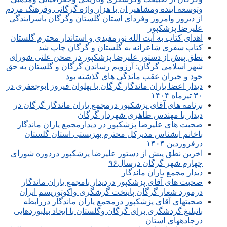
وتوسعه اینده ومشاهیر ان با هزار واژه گرگانی وفرهنگ مردم
از دیروز وامروز وفردای استان گلستان وگرگان باسرایندگی
علیرضا پزشکپور
اهدای کتاب به آیت الله نورمفیدی و استاندار محترم گلستان
کتاب سفری شاعرانه به گلستان و گرگان چاپ شد
نطق پیش از دستور علیرضا پزشکپور در صحن علنی شورای
شهر اسلامی گرگان: آرزویم رساندن گرگان و گلستان به حق
خود و جبران عقب ماندگی های گذشته بود
دیدار اعضا یاران ماندگار گرگان با پهلوان فیروز ابوجعفری در
۳۰ تیرماه ۱۴۰۴
برنامه های آقای پزشکپور درمجمع یاران ماندگار گرگان در
دیدار با مهندس طاهری شهردار گرگان
صحبت های علیرضا پزشکپور در دیدارمجمع یاران ماندگار
باخانم ابشناس مدیرکل محترم بهزیستی استان گلستان
درفروردین ۱۴۰۴
اخرین نطق پیش از دستور علیرضا پزشکپور دردوره شورای
چهارم شهر گرگان درسال۹۶
دیدار مجمع یاران ماندگار
صحبت های آقای پزشکپور دردیدار بامجمع یاران ماندگار
درمورد شعار گرگان پایتخت گرشگری واکوتوریسم ایران
صحبتهای آقای پزشکپور درمجمع یاران ماندگار دررابطه
باتبلیغ گردشگری برای گرگان وگلستان با ایجاد بیلبوردهایی
درجادههای استان