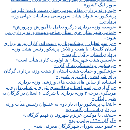
سوپر لیگ کشور»
«تیم وزنه برداری مقام سومی جهان دست یافت؛علیرضا
پزشکپور به عنوان هیئت سرپرستی مسابقات جهانی وزنه
برداری »
«توسعه وزنه برداری درگرو تعامل با آموزش و پرورش»
«تمامی شهرستان های استان صاحب هیئت وزنه برداری می
شوند»
«مراسم تجلیل از پیشکسوتان و دست اندرکاران وزنه برداری
استان گلستان با همت و تلاش پزشکور رئیس هیئت وزنه
برداری استان برگزار گردید »
«تأسیس هیئت شهرستان ها اولویت کاری هیأت است»
«پزشکپور و دلبستگی به گرگان »
«پزشکپور و حمایت هیئت استان از هیئت وزنه برداری گرگان
برای شرکت در لیگ برتر کشور»
استفاده از سالن های هیئت های ورزشی وزنه برداری
«برگزاری مراسم اختتامیه کلاسهای تئوری و عملی داوری و
مربیگری درجه ۳ وزنه برداری با شرکت ۶ استان در گرگان به
طور رایگان»
«انتخاب پزشکپور برای بار دوم به عنــوان رئیـس هیأت وزنه
بــرداری استـــان گلستان»
«سخنی با موکلین عزیزم شهروندان فهیم گرگانی»
«گرگان +۱۴ رویایی نبود»
«عضو جدید شورای شهرگرگان معرفی شد»