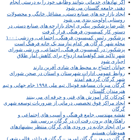
اگر نهادهای خدماتی بتوانند وظایف خود را به درستی انجام
دهند، جامعه گلستان می شود
ایجاد بازارچه های صنایع دستی، مشاغل خانگی و محصولات
روستایی اولویت بندی می شود
علیرضا پزشکپور پیگیری ایجاد بازارچه های صنایع دستی در
دستور کار کمیسیون فرهنگی قرار گرفت
پزشکپور رئیس کمیسیون فرهنگی، اجتماعی، ورزشی : ۱۰۰
محله شهر گرگان هر کدام نیازمند یک خانه فرهنگ است
پزشکپور: در کمیسیون فرهنگی، اجتماعی، ورزشی شورای
شهر تاکید شد گواهینامه ازدواج برای کاهش آمار طلاق
اجباری شود
جوانان احتیاج به محیط های شادی آفرین دارند
روابط عمومی ادارات شهرستان و استان در صحن شورای
شهر گرگان گرد هم آمدند
گرگان میزبان مسابقه فوتبال تیم ملی ۱۹۹۸ جام جهانی و تیم
هنرمندان گلستان
کودکان کار آموزش های فنی و حرفه ای می بینند
ایجاد مراکز فوق تخصصی درمانی از ضروریات توسعه شهری
گرگان
نقشه مهندسی جامع فرهنگی و آسیب های اجتماعی و
راهکارهای برون رفت آن در گرگان بررسی شد
برای ایجاد جاذبه در ورودی های گرگان منتظر پیشنهادهای
هموطنان هستیم
گرگان دیـروز – گرگان امروز – گرگان فردا (در قالب شعر)