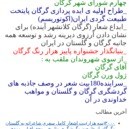
چهارم شورای شهر گرگان
_طراح اولیه ی ایده پردازی گرگان پایتخت
طبیعت گردی ایران(اکوتوریسم)
_ابداع شعار (گرگان کلانشهر آینده) برای
نشان دادن آرزوی دیرینه رشد و توسعه همه
جانبه گرگان و گلستان در ایران
_بنیانگذار جشنواره پاییز هزار رنگ گرگان
_از سوی شهروندان ملقب به :
آقای گرگان
ژول ورن گرگان
_سراینده180بیت شعر در وصف جاذبه های
گردشگری گرگان و گلستان و مواهب
خداوندی در آن
آخرین مطالب
۳۰۰۰(سه هزار)بیت اشعار کامل سفری شاعرانه به گلستان
وگرگان از طبیعت وگرشگری وتاریخی وجغرافیایی ومذهبی