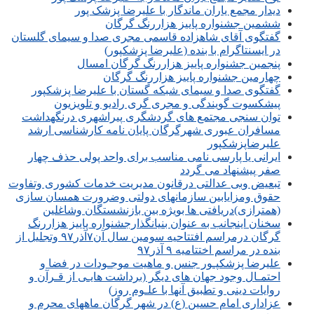
دیدار مجمع یاران ماندگار با علیرضا پزشک پور
ششمین جشنواره پاییز هزاررنگ گرگان
گفتگوی آقای شاهزاده قاسمی مجری صدا و سیمای گلستان
در ایسنتاگرام با بنده (علیرضا پزشکپور)
پنجمین جشنواره پاییز هزاررنگ گرگان امسال
چهارمین جشنواره پاییز هزاررنگ گرگان
گفتگوی صدا و سیمای شبکه گستان با علیرضا پزشکپور
پیشکسوت گویندگی و مجری گری رادیو و تلویزیون
توان سنجی مجتمع های گردشگری پیراشهری درنگهداشت
مسافران عبوری شهرگرگان پایان نامه کارشناسی ارشد
علیرضاپزشکپور
ایرانی یا پارسی نامی مناسب برای واحد پولی حذف چهار
صفر پیشنهاد می گردد
تبعیض وبی عدالتی درقانون مدیریت خدمات کشوری وتفاوت
حقوق ومزایابین سازمانهای دولتی وضرورت همسان سازی
(همترازی)دریافتی ها بویژه بین بازنشستگان وشاغلین
سخنان اینجانب به عنوان بنیانگذارجشنواره پاییز هزاررنگ
گرگان درمراسم افتتاحیه سومین سال آن۷آذر۹۷ وتجلیل از
بنده در مراسم اختتامیه ۹ آذر۹۷
علیرضا پزشکپـور جنس و ماهیت موجـودات در فضا و
احتمـال وجود جهان های دیگر (برداشت هایـی از قـرآن و
روایات دینی و تطبیق آنها با علـوم روز)
عزاداری امام حسین (ع) در شهر گرگان ماههای محرم و