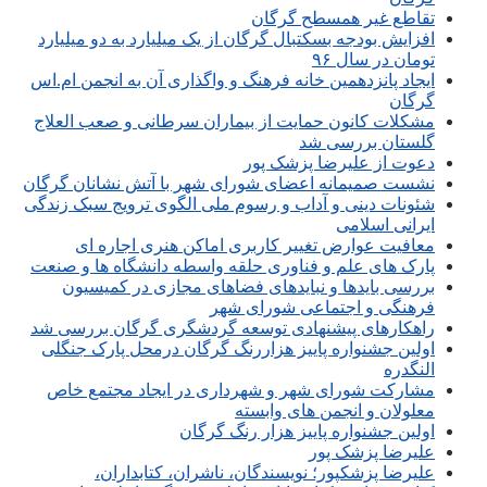
تقاطع غیر همسطح گرگان
افزایش بودجه بسکتبال گرگان از یک میلیارد به دو میلیارد
تومان در سال ۹۶
ایجاد پانزدهمین خانه فرهنگ و واگذاری آن به انجمن ام.اس
گرگان
مشکلات کانون حمایت از بیماران سرطانی و صعب العلاج
گلستان بررسی شد
دعوت از علیرضا پزشک پور
نشست صمیمانه اعضای شورای شهر با آتش نشانان گرگان
شئونات دینی و آداب و رسوم ملی الگوی ترویج سبک زندگی
ایرانی اسلامی
معافیت عوارض تغییر کاربری اماکن هنری اجاره ای
پارک های علم و فناوری حلقه واسطه دانشگاه ها و صنعت
بررسی بایدها و نبایدهای فضاهای مجازی در کمیسیون
فرهنگی و اجتماعی شورای شهر
راهکارهای پیشنهادی توسعه گردشگری گرگان بررسی شد
اولین جشنواره پاییز هزاررنگ گرگان درمحل پارک جنگلی
النگدره
مشارکت شورای شهر و شهرداری در ایجاد مجتمع خاص
معلولان و انجمن های وابسته
اولین جشنواره پاییز هزار رنگ گرگان
علیرضا پزشک پور
علیرضا پزشکپور؛ نویسندگان، ناشران، کتابداران،