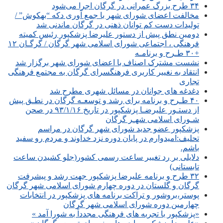
۳۴ طرح بزرگ عمرانی در گرگان اجرا می‌شود
مخالفت اعضای شورای شهر با جمع آوری دکه “بهکوش” /
تولیدات دست کم توانان ذهنی در گرگان ماندنی شد
دومین نطق پیش از دستور علیرضا پزشکپور رئیس کمیته
فرهنگی ، اجتماعی شورای اسلامی شهر گرگان / گرگـان ۱۲
+۳۰ طـرح و برنامـه
نشست مشترک اصناف با اعضای شورای شهر برگزار شد
انتقاد به نغییر کاربری فرهنگسرای گرگان به مجتمع فرهنگی
تجاری
دغدغه های جوانان در مسائل شهری مطرح شد
۴۰ طـرح و برنامه برای رشد و توسعـه گرگان در نطـق پیش
از دستـور علیرضـا پزشکپور در تاریخ ۹۳/۱/۱۶ در صحن
شـورای اسلامی شهـر گرگان
پزشکپور عضو جدید شورای شهر گرگان در مراسم
تحلیف:امیدوارم در پایان دوره نزد خداوند و مردم رو سفید
باشم.
دلایلی بر رد تغییر ساعت رسمی کشور(جلو کشیدن ساعت
تابستانی)
۳۲ طرح و برنامه علیرضا پزشکپور جهت رشد و پیشرفت
گرگان و گلستان در دوره چهارم شورای اسلامی شهر گرگان
پوستر،بروشور و تراکت برنامه های پزشکپور در انتخابات
چهارمین دوره شورای اسلامی شهر گرگان
«پزشکپور با تجربه های فرهنگی مجدداً به شورا آمد »