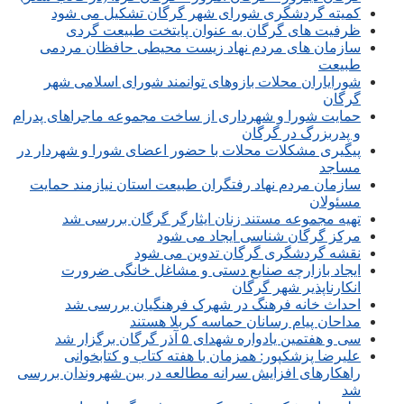
کمیته گردشگری شورای شهر گرگان تشکیل می شود
ظرفیت های گرگان به عنوان پایتخت طبیعت گردی
سازمان های مردم نهاد زیست محیطی حافظان مردمی
طبیعت
شورایاران محلات بازوهای توانمند شورای اسلامی شهر
گرگان
حمایت شورا و شهرداری از ساخت مجموعه ماجراهای پدرام
و پدربزرگ در گرگان
پیگیری مشکلات محلات با حضور اعضای شورا و شهردار در
مساجد
سازمان مردم نهاد رفتگران طبیعت استان نیازمند حمایت
مسئولان
تهیه مجموعه مستند زنان ایثارگر گرگان بررسی شد
مرکز گرگان شناسی ایجاد می شود
نقشه گردشگری گرگان تدوین می شود
ایجاد بازارچه صنایع دستی و مشاغل خانگی ضرورت
انکارناپذیر شهر گرگان
احداث خانه فرهنگ در شهرک فرهنگیان بررسی شد
مداحان پیام رسانان حماسه کربلا هستند
سی و هفتمین یادواره شهدای ۵ آذر گرگان برگزار شد
علیرضا پزشکپور: همزمان با هفته کتاب و کتابخوانی
راهکارهای افزایش سرانه مطالعه در بین شهروندان بررسی
شد