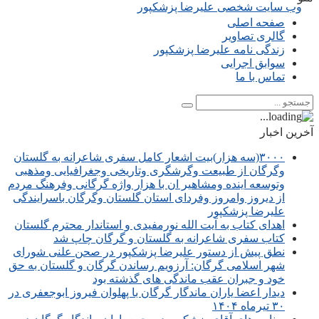
صفحه اصلی
گالری تصاویر
زندگی نامه علیرضا پزشکپور
سوابق اجرایی
تماس با ما
آخرین اخبار
۳۰۰۰(سه هزار)بیت اشعار کامل سفری شاعرانه به گلستان
وگرگان از طبیعت وگرشگری وتاریخی وجغرافیایی ومذهبی
وتوسعه اینده ومشاهیر ان با هزار واژه گرگانی وفرهنگ مردم
از دیروز وامروز وفردای استان گلستان وگرگان باسرایندگی
علیرضا پزشکپور
اهدای کتاب به آیت الله نورمفیدی و استاندار محترم گلستان
کتاب سفری شاعرانه به گلستان و گرگان چاپ شد
نطق پیش از دستور علیرضا پزشکپور در صحن علنی شورای
شهر اسلامی گرگان: آرزویم رساندن گرگان و گلستان به حق
خود و جبران عقب ماندگی های گذشته بود
دیدار اعضا یاران ماندگار گرگان با پهلوان فیروز ابوجعفری در
۳۰ تیرماه ۱۴۰۴