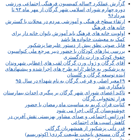
گزارش عملکرد ۴ساله کمیسیون فرهنگی اجتماعی ورزشی
دوره چهارم شورای اسلامی شهر گرگان از مهر ماه ۹۳ تا
مرداد۹۶
ارتقاء سطح فرهنگی و آموزشی مردم در محلات با گسترش
خانه های فرهنگ
اولویت خانه های فرهنگ باید آموزش بانوان خانه دار برای
کمک به معیشت خانواده ها باشد
فایل صوتی نطق پیش از دستور علیرضا پزشکپور
بررسی نیازهای کودکان با حضور دبیر مرجع ملی کنواسیون
حقوق کودک وزارت دادگستری
آقای گرگان و ژول ورن گرگان لقب های اعطایی شهروندان
به پزشکپور به خاطر؛ارایه طرح های اجرا شده و پیشنهادهای
آینده توسعه گرگان و گلستان
۶۹معبر اصلی و فرعی گرگان به نام شهداء در سال ۹۵
نامگذاری شد
تاکید اعضای شورای شهر گرگان بر پیگیری احداث بیمارستان
هزار تختخوابی گرگان
کتابت قرآن کریم به مناسبت ماه رمضان با حضور
خوشنویسان گرگانی اجرا می شود
اورژانس اجتماعی و صدای مشاور بهزیستی نقش آفرین در
کاهش آسیب های اجتماعی
قدر دانی پزشکپور از همشهریان گرگانی
گرگان مستحق پایتخت طبیعت گردی( اکوتوریسم)