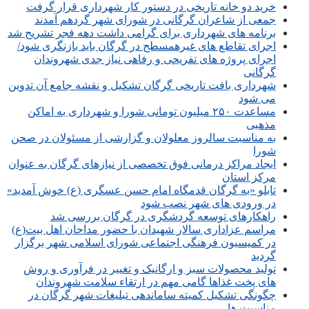
خرید دو خانه تاریخی در دستور کار شهرداری قرار گرفت
جمعی از شاعران گرگانی در شورای شهر گردهم آمدند
برنامه های شهرداری برای گرامی داشت دهه فجر تشریح شد
اجرای تقاطع های غیرهمسطح در گرگان باید بازنگری شود/
اجرای پروژه های تفریحی و رفاهی نیاز جدی شهروندان
گرگانی
شهرداری بافت تاریخی گرگان تشکیل و نقشه جامع آن تدوین
می شود
مساعدت ۲۵۰ میلیون تومانی شورا و شهرداری به اماکن
مذهبی
به مناسبت سالروز معلولان و گزارشی از مسئولان در صحن
شورا
ایجاد مراکز درمانی فوق تخصصی از نیازهای گرگان به عنوان
مرکز استان
تابلو «به گرگان قدمگاه امام حسن عسگری (ع) خوش آمدید»
در ورودی های شهر نصب شود
راهکارهای توسعه گردشگری در گرگان بررسی شد
مراسم عزاداری سالار شهیدان با حضور مداحان اهل بیت(ع)
در کمیسیون فرهنگی اجتماعی شورای اسلامی شهر برگزار
گردید
تولید محصولات سبز و ارگانیک و تغییر در فرآوری و روش
های پخت غذاها گامی مهم در ارتقاء سلامت شهروندان
چگونگی تشکیل کمیته ساماندهی تبلیغات شهر گرگان در
مناسبت ها