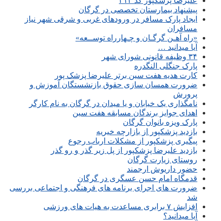
علیرضا پزشکپور کد ۲۱۲
پیشنهاد بیمارستان تخصصی در گرگان
ایجاد پارک مسافر در ورودهای غربی و شرقی شهر نیاز
مسافران
«راه آهـن گرگـان و چـهارراه توســعه»
آیا میدانید …
۳۴ وظیفه قانونی شورای شهر
پارک جنگلی النگدره
کارت هدیه هفت سین برتر علیرضا پزشک پور
ضرورت همسان سازی حقوق بازنشستگان آموزش و
پرورش
نامگذاری یک خیابان و یا میدان در گرگان به نام کارگر
اهدای جوایز برندگان مسابقه هفت سین
پارک ویزه بانوان گرگان
بازدید پزشکپور از بازارچه خیریه
پیگیری پزشکپور از مشکلات ارباب رجوع
بازدید علیرضا پزشکپور از پل زیر گذر و رو گذر
روستای زیارت گرگان
حضور داریوش ارجمند
قدمگاه امام حسن عسگری در گرگان
ضرورت های اجرای برنامه های فرهنگی و اجتماعی بررسی
شد
افزایش ۷ برابری مساعدت به هیات های ورزشی
آیا میدانید؟