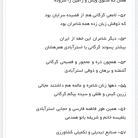
همان که مثنوی ویس و رامین را سروده
۵۲- لامعی گرگانی هم از قصیده سرایان بود
که ذوقش زبان زده همه شاعران بود
۵۳- دیگر شاعران این خطه از ایران
بیشتر پسوند گرگانی یا استرآبادی همرهشان
۵۴- همچون ذره و محجور و فصیحی گرگانی
آشفته و برهان و ذوقی استرآبادی
۵۵- دهها زنان شاعره و عالمه هم داشتند مجالی
زرین گیس و طلقی و سیده بیگم گرگانی
۵۶- همین طور فاطمه فارسی و حجابی استرآبادی
بلقیسه خانم و شریفه بانو همدمی
۵۷- صنایع تبدیلی و تکمیلی کشاورزی