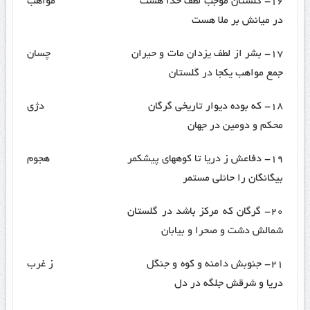
۱۶- گلستان موجب لطف خدا هست مواهب
در میانش بر ملا هست
۱۷- بشر از لطف یزدان مات و حیران چسان
جمع مواهب یکجا در گلستان
۱۸- که بوده دیوار تاریخی گرگان دژی
محکم و دومین در جهان
۱۹- دفاعش ز دریا تا کوههای پیشکمر هجوم
بیگانگان را حائلی مستمر
۲۰- گرگان که مرکز باشد در گلستان
شمالش دشت و صحرا و بیابان
۲۱- جنوبش دامنه و کوه و جنگل ز غرب
دریا و شرقش جلگه در دل