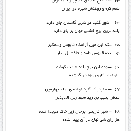
۱۶۳-گلیداغ قشلاق عشایر و دامداران
طعم کره و روغنش شهره در ایران
۱۶۴-شهر گنبد در شرق گلستان جای دارد
بلند ترین برج خشتی جهان بر پای دارد
۱۶۵-که این میل آرامگاه قابوس وشمگیر
نویسنده قابوس نامه و حاکم آل زیار
۱۶۶-بوده این برج بلند هشت گوشه
راهنمای کاروان ها در گذشته
۱۶۷-به نزدیک گنبد نواده ی امام چهارمین
مدفن یحیی بن زید سبط زین العابدین
۱۶۸- شهر تاریخی جرجان زیر خاک هویدا شده
هزاران شی نهان در آن پیدا شده