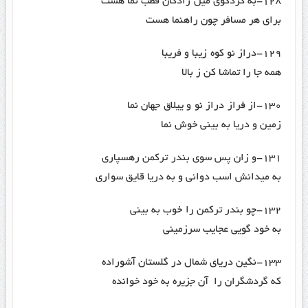
۱۲۸-به کردکوی میل رادکان قطب نما هست
برای هر مسافر چون راهنما هست
۱۲۹-دراز نو کوه زیبا و فریبا
همه جا را تماشا کن ز بالا
۱۳۰-از فراز دراز نو و ییلاق جهان نما
زمین و دریا به بینی خوش نما
۱۳۱-و زان پس سوی بندر ترکمن رهسپاری
به میدانش اسب دوانی و به دریا قایق سواری
۱۳۲-چو بندر ترکمن را خوب به بینی
به خود گویی عجایب سرزمینی
۱۳۳-نگین دریای شمال در گلستان آشوراده
که گردشگران را آن جزیره به خود خوانده