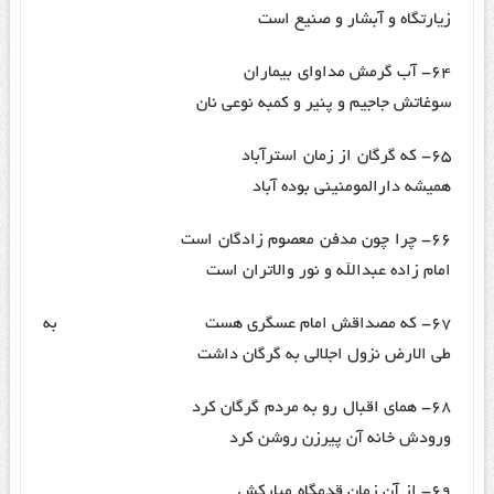
زیارتگاه و آبشار و صنیع است
۶۴- آب گرمش مداوای بیماران
سوغاتش جاجیم و پنیر و کمبه نوعی نان
۶۵- که گرگان از زمان استرآباد
همیشه دارالمومنینی بوده آباد
۶۶- چرا چون مدفن معصوم زادگان است
امام زاده عبدالله و نور والاتران است
۶۷- که مصداقش امام عسگری هست به
طی الارض نزول اجلالی به گرگان داشت
۶۸- همای اقبال رو به مردم گرگان کرد
ورودش خانه آن پیرزن روشن کرد
۶۹- از آن زمان قدمگاه مبارکش