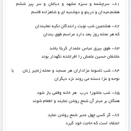
۸۱- سرچشمه و سبزه مشهد و دباغان و سر پیر ششم
هفتم،میدان و دربنو و دوشنبه ای و شاهزاده قاسم
۸۲- هشتمین شب نوبت رانندگان تکیه نعلبندان
که هر محله روز بعد دارد مراسم طوق بندان
۸۳- طوق بیرق عباس علمدار کربلا باشد
عاشقان حسین علمش را افراشته نگهدار بّوَند
۸۴- شب تاسوعا عزاداران هر مسجد و محله زنجیر زنان با
نوحه و عزا دسته می روند نزد دیگران
۸۵- شب عاشورا درب هر خانه وقفی باز شود
همگان بر مبنر آن شمع روشن نمایند و اطعام شوند
۸۶- گر کسی چهل منبر شمع روشن نماید
اعتقاد است که حاجت خود گیرد