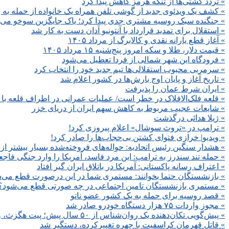
» تردد کشتی‌ها از تنگه هرمز کاهش پیدا کرد
» کشف یک ویدئوی جدید از گوشی تلفن همراه یک خانواده از حمله به بیت
» جنگنده سبک روسیه مشتری جدی پیدا کرد؛ یاک جایگزین سوخو می‌
» استقلال برای تمدید قرارداد با آنتونیو آدان دست به کار شد
» آغاز قطع یارانه نقدی و کالابرگ از مرداد ۱۴۰۵
» قیمت دلار، طلا و سکه امروز پنج‌شنبه ۱۵ مرداد ۱۴۰۵
» فرودگاه این شهر شمالی از فردا تعطیل می‌شود
» سرمربی محبوب استقلالی‌ها تیم جدید خود را انتخاب کرد
» تاریخ آغاز و پایان اوج بارش‌ها در کشور اعلام شد
» ایران شرط عمان را پذیرفت
» قلعه فلک‌الافلاک در خطر است/ عملیات عمرانی در اطراف قلعه ب
» شایعات عجیب مربوط به کاهش سهم ایران از دریای خزر
» ژیلا هدائی درگذشت
» ترامپ در «تروث سوشال» اعلام پیروزی کرد!
» ویدیو| خرازی فتوای کشتن بی‌حجاب‌ها را صادر کرد!
» هشدار سنگین رئیس اتحادیه: حواله‌های فروخته‌شده بسیار بیشتر ا
» حمله تند سندرز به ترامپ: این مرد فاسد، آمریکا را وارد جنگی فاجعه
» اعتراف رسانه پاکستانی: آمریکا در باتلاق ایران گیر افتاد
» بازنشستگان حتما بخوانند: مستمری شما در این درصورت قطع می‌
» مستمری بازنشستگان تامین اجتماعی در چه صورتی قطع می‌شود؟
» قصد روسیه برای حمله به یک کشور عضو ناتو
» مجوز واردات ۷۵ هزار دستگاه خودرو صادر شد
» پیش‌گویی تکان‌دهنده یک روان‌شناس از ۵۰ سال پیش؛ پیت هگزث، وزیر جنگ آمریکا «الاغی» است که پنتاگون را به نابودی می‌برد!
» قاتل قهرمان کراسفیت با چهره‌ تغییرکرده، دستگیر شد