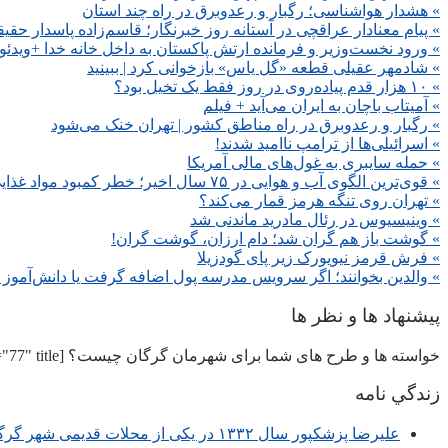
» هشدار هواشناسی؛ رگبار و رعدوبرق در راه چند استان
» پیام معنادار عراقچی در آستانه روز خبرنگار؛ قاسم‌زاده پاسدار حقی
» ورود نخست‌وزیر و فرمانده ارتش پاکستان به داخل خانه خدا +ویدئو
» شادمهر عقیلی قطعه «گل یاس» بازخوانی کرد | ببینید
» ۱۰ هزار قدم پیاده‌روی در روز فقط یک تخیل بود؟
» آمیتاب باچان به ایران می‌آید + فیلم
» رگبار و رعدوبرق در راه مناطق کشور | تهران خنک می‌شود
» اسرائیلی‌ها از ترامپ ناامید شدند!
» حمله سایبری به غول‌های مالی آمریکا
» قوی‌ترین الگوی آب و هوایی در ۷۵ سال اخیر؛ خطر کمبود مواد غذایی و افزایش تورم با ال‌نینو در راه است
» تهران روی تنگه هرمز قمار می‌کند؟
» وینیسیوس در رئال مادرید ماندنی شد
» گوشت باز هم گران شد؛ دام ارزان، گوشت گران!
» فرش قرمز نیویورک زیر پای گودزیلا
» والدین بخوانند؛ اگر سرویس مدرسه پول اضافه گرفت یا دانش‌آموز ر
پیشنهاد ها و نظر ها
خواسته ها و طرح های شما برای شهرمان گرگان چیست؟ [contact-form-7 id="77" title="نظر سنجی"]
زندگي نامه
عليرضا پزشكپور سال ۱۳۳۲ در یکی از محلات قدیمی شهر گرگان متولد شد وپس از پایان تحصیلات به عنوان مدیر و معلم در آموزش و پرورش مشغول تعلیم و تربیت گرديده…ادامه مطلب