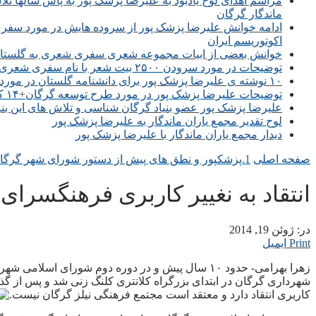
مراسم اهدای لوح یادبود به علیرضا پزشک پور به پاس سالها 
ماندگار گرگان
ادامه خوانش علیرضا پزشک پور از سروده هایش در مورد سفر
اکوتوریسم ایران
خوانش بعضی از ابیات مجموعه شعری سفری شعری به گلستان
توضیحات در مورد سرودن ۲۵۰۰ بیت شعر با نام سفری شعری به گلستان و گرگان که در حال ویرایش است که در اینده تبدیل به کتاب شعر خواهد شد
۱۰ نوشته ی علیرضا پزشک پور برای دانشنامه گلستان در مورد غذاها و شیرینی های گرگان و چگونگی برگزاری محرم و صفر در گرگان و نیز تاریخچه صدا و سیمای گلستان و بازی های محلی
توضیحات علیرضا پزشک پور در مورد طرح توسعه گرگان+۱۴ که تصویب نموده و بنیان گذار پاییز ۱۰۰۰ رنگ گرگان در پارک جنگلی النگدره که هرساله برگزار میگردد
علیرضا پزشک پور عضو بنیاد گرگان شناسی و تلاش های این بنی
لوح تقدیر مجمع یاران ماندگار به علیرضا پزشک پور
دیدار مجمع یاران ماندگار با علیرضا پزشک پور
صفحه اصلی
1.پزشکپور و نطق های پیش از دستور شورای شهر گرگان
انتقاد به نغییر کاربری فرهنگسرا
در:
ژوئن 19, 2014
Print
ایمیل
شهرداری گرگان در ابتدای بزرگراه کلانتری کلنگ زنی شد و پس از گ
کاربری انتقاد دارد و معتقد است مجتمع فرهنگی نیلز گرگان نیست.