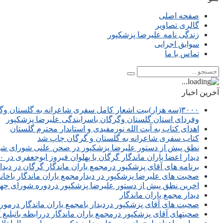
صفحه اصلی
گالری تصاویر
زندگی نامه علیرضا پزشکپور
سوابق اجرایی
تماس با ما
آخرین اخبار
۳۰۰۰(سه هزار)بیت اشعار کامل سفری شاعرانه به گلستان و
وفردای استان گلستان وگرگان باسرایندگی علیرضا پزشکپور
اهدای کتاب به آیت الله نورمفیدی و استاندار محترم گلستان
کتاب سفری شاعرانه به گلستان و گرگان چاپ شد
نطق پیش از دستور علیرضا پزشکپور در صحن علنی شورای شهر 
دیدار اعضا یاران ماندگار گرگان با پهلوان فیروز ابوجعفری در ۳۰ تیرماه ۱۴۰۴
برنامه های آقای پزشکپور درمجمع یاران ماندگار گرگان در دی
صحبت های علیرضا پزشکپور در دیدارمجمع یاران ماندگار باخانم
اخرین نطق پیش از دستور علیرضا پزشکپور دردوره شورای چها
دیدار مجمع یاران ماندگار
صحبت های آقای پزشکپور دردیدار بامجمع یاران ماندگار درمو
صحبتهای آقای پزشکپور درمجمع یاران ماندگار دررابطه باتبلیغ 