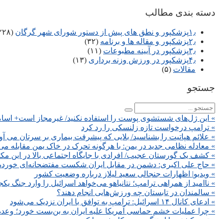
دسته بندی مطالب
۱٫پزشکپور و نطق های پیش از دستور شورای شهر گرگان
(۲۲۸)
۲٫پزشکپور و مقاله ها و برنامه
(۳۲)
۳٫پزشکپور در آیینه مطبوعات
(۱۱)
۴٫پزشکپور در ورزش وزنه برداری
(۱۳)
مقالات
(۵)
جستجو
» این ژل‌های شستشوی پوست را استفاده نکنید/ غیرمجاز است+ اسا
» ترامپ درخواست تازه زلنسکی را رد کرد
» علائم هپاتیت را بشناسید/ بلایی که پیشرفت بیماری بر سرتان می آو
» معادله نظامی جدید در یمن: با هرگونه تحرک در خاک یمن مقابله می‌
» کشف یک گورستان عجیب/ افرادی با جایگاه اجتماعی بالا در این مک
» حاج علی اکبری: دشمن در مقابل ایران شکست مفتضحانه‌ای خورد
» ویدیو| اظهارات جنجالی سعید لیلاز درباره وضعیت کشور
» ناامید از همراهی ترامپ؛ نتانیاهو می‌خواهد اسرائیل را وارد جنگ یکجا
» سالمندان در تابستان چه ورزش‌هایی انجام دهند؟
» ادعای کانال ۱۴ اسرائیل: ترامپ به توافق با ایران نزدیک می‌شود
» چرا عملیات خشم حماسی آمریکا علیه ایران به بن‌بست خورد؛ وعده