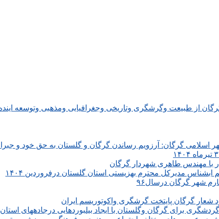
گرگان از طبیعت وگرشگری وتاریخی وجغرافیایی ومذهبی وتوسعه اینده 
اسلامی گرگان: آرزویم رساندن گرگان و گلستان به حق خود و جبرا
دار با مهندس طاهری شهردار گرگان
 ابشناس مدیرکل محترم بهزیستی استان گلستان درفروردین ۱۴۰۴
رم شهر گرگان درسال۹۶
رد شعار گرگان پایتخت گرشگری واکوتوریسم ایران
گردشگری برای گرگان وگلستان با ایجاد بیلبوردهایی درجادههای استان