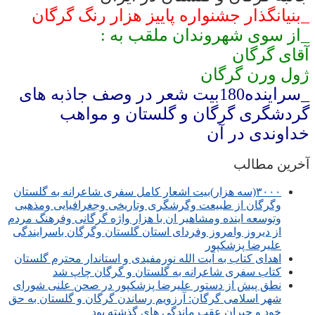
_بنیانگذار جشنواره پاییز هزار رنگ گرگان
_از سوی شهروندان ملقب به :
آقای گرگان
ژول ورن گرگان
_سراینده180بیت شعر در وصف جاذبه های
گردشگری گرگان و گلستان و مواهب
خداوندی در آن
آخرین مطالب
۳۰۰۰(سه هزار)بیت اشعار کامل سفری شاعرانه به گلستان
وگرگان از طبیعت وگرشگری وتاریخی وجغرافیایی ومذهبی
وتوسعه اینده ومشاهیر ان با هزار واژه گرگانی وفرهنگ مردم
از دیروز وامروز وفردای استان گلستان وگرگان باسرایندگی
علیرضا پزشکپور
اهدای کتاب به آیت الله نورمفیدی و استاندار محترم گلستان
کتاب سفری شاعرانه به گلستان و گرگان چاپ شد
نطق پیش از دستور علیرضا پزشکپور در صحن علنی شورای
شهر اسلامی گرگان: آرزویم رساندن گرگان و گلستان به حق
خود و جبران عقب ماندگی های گذشته بود