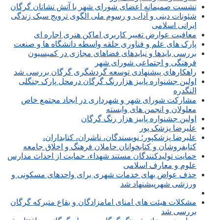
نشست صمیمانه اعضای شورای شهر با آتش نشانان گرگان
شئونات دینی و آداب و رسوم ملی الگوی ترویج سبک زندگی
ایرانی اسلامی
معافیت عوارض تغییر کاربری اماکن هنری اجاره ای
پارک های علم و فناوری حلقه واسطه دانشگاه ها و صنعت
بررسی بایدها و نبایدهای فضاهای مجازی در کمیسیون
فرهنگی و اجتماعی شورای شهر
راهکارهای پیشنهادی توسعه گردشگری گرگان بررسی شد
اولین جشنواره پاییز هزاررنگ گرگان درمحل پارک جنگلی
النگدره
مشارکت شورای شهر و شهرداری در ایجاد مجتمع خاص
معلولان و انجمن های وابسته
اولین جشنواره پاییز هزار رنگ گرگان
علیرضا پزشک پور
علیرضا پزشکپور؛ نویسندگان، ناشران، کتابداران،
کتابفروشان و کتابخوانان حاملان فرهنگ و اخلاق جامعه
حمایت تولیدکنندگان مستند شهداء، حمایت از احداث مدارس
علوم و معارف اسلامی
حذف عواض بهای خدمات شهری برای واحدهای مسکونی و
ورزشی شهرپیشنهاد شد
مشکلات هیئت های امنای امامزادگان و بقاع متبرکه گرگان
بررسی شد