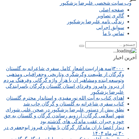
صفحه اصلی
گالری تصاویر
زندگی نامه علیرضا پزشکپور
سوابق اجرایی
تماس با ما
آخرین اخبار
۳۰۰۰(سه هزار)بیت اشعار کامل سفری شاعرانه به گلستان
وگرگان از طبیعت وگرشگری وتاریخی وجغرافیایی ومذهبی
وتوسعه اینده ومشاهیر ان با هزار واژه گرگانی وفرهنگ مردم
از دیروز وامروز وفردای استان گلستان وگرگان باسرایندگی
علیرضا پزشکپور
اهدای کتاب به آیت الله نورمفیدی و استاندار محترم گلستان
کتاب سفری شاعرانه به گلستان و گرگان چاپ شد
نطق پیش از دستور علیرضا پزشکپور در صحن علنی شورای
شهر اسلامی گرگان: آرزویم رساندن گرگان و گلستان به حق
خود و جبران عقب ماندگی های گذشته بود
دیدار اعضا یاران ماندگار گرگان با پهلوان فیروز ابوجعفری در
۳۰ تیرماه ۱۴۰۴