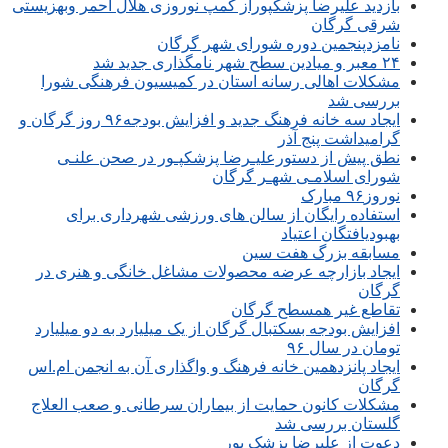
بازدید علیرضا پزشکپوراز کمپ نوروزی هلال احمر وبهزیستی
شرقی گرگان
نامزدپنجمین دوره شورای شهر گرگان
۲۴ معبر و میادین سطح شهر نامگذاری جدید شد
مشکلات اهالی رسانه استان در کمیسیون فرهنگی شورا
بررسی شد
ایجاد سه خانه فرهنگ جدید و افزایش بودجه۹۶ روز گرگان و
گرامیداشت پنج آذر
نطق پیش از دستورعلیـرضا پزشکپـور در صحن علنـی
شورای اسلامـی شهـر گرگان
نوروز۹۶ مبارک
استفاده رایگان از سالن های ورزشی شهرداری برای
بهبودیافتگان اعتیاد
مسابقه بزرگ هفت سین
ایجاد بازارچه عرضه محصولات مشاغل خانگی و هنری در
گرگان
تقاطع غیر همسطح گرگان
افزایش بودجه بسکتبال گرگان از یک میلیارد به دو میلیارد
تومان در سال ۹۶
ایجاد پانزدهمین خانه فرهنگ و واگذاری آن به انجمن ام.اس
گرگان
مشکلات کانون حمایت از بیماران سرطانی و صعب العلاج
گلستان بررسی شد
دعوت از علیرضا پزشک پور