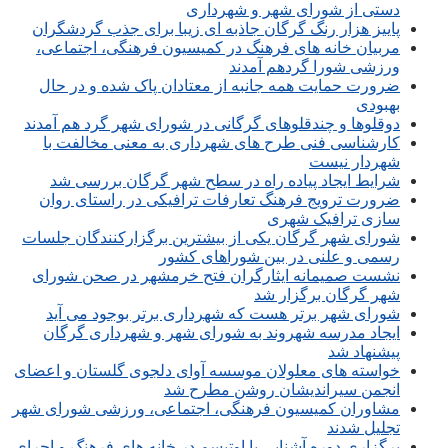
دستی از شورای شهر و شهرداری
پاییز هزار رنگ گرگان جاذبه ای زیبا برای جذب گردشگران
مربیان خانه های فرهنگ در کمیسیون فرهنگی، اجتماعی،
ورزشی شورا گردهم آمدند
ضرورت حمایت همه جانبه از معتادان پاک شده و در حال
بهبودی
دوقلوها و چندقلوهای گرگانی در شورای شهر گرد هم آمدند
کارشناسی فنی طرح های شهرداری به معنی مخالفت با
شهردار نیست
شرایط ایجاد پیاده راه در سطح شهر گرگان بررسی شد
ضرورت ترویج فرهنگ تعارفات ترافیکی در راستای روان
سازی ترافیک شهری
شورای شهر گرگان یکی از بیشترین برگزارکنندگان جلسات
رسمی و علنی در بین شوراهای کشور
نشست صمیمانه ایثارگران فتح خرمشهر در صحن شورای
شهر گرگان برگزار شد
شورای شهر برتر هست که شهرداری برتر بوجود می آید
ایجاد مدرسه شهروند به شورای شهر و شهرداری گرگان
پیشنهاد شد
خواسته های معلولان موسسه آوای دلجوی گلستان و اعضای
انجمن سیراندیشان روشن مطرح شد
مشاوران کمیسیون فرهنگی، اجتماعی، ورزشی شورای شهر
تجلیل شدند
برگزاری دوره آشنایی با اوتیسم در خانه های فرهنگ و اجرای