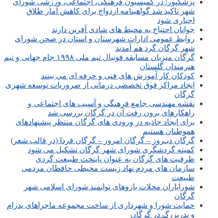
پزشکپور: در کمیسیون فرهنگی، اجتماعی، ورزشی شورای
شهر تاکید شد گواهینامه ازدواج برای کاهش آمار طلاق
اجباری شود
جوانان احتیاج به محیط های شادی آفرین دارند
روابط عمومی ادارات شهرستان و استان در صحن شورای
شهر گرگان گرد هم آمدند
گرگان میزبان مسابقه فوتبال تیم ملی ۱۹۹۸ جام جهانی و تیم
هنرمندان گلستان
کودکان کار آموزش های فنی و حرفه ای می بینند
ایجاد مراکز فوق تخصصی درمانی از ضروریات توسعه شهری
گرگان
نقشه مهندسی جامع فرهنگی و آسیب های اجتماعی و
راهکارهای برون رفت آن در گرگان بررسی شد
برای ایجاد جاذبه در ورودی های گرگان منتظر پیشنهادهای
هموطنان هستیم
گرگان دیـروز – گرگان امروز – گرگان فردا (در قالب شعر)
کمیته گردشگری شورای شهر گرگان تشکیل می شود
ظرفیت های گرگان به عنوان پایتخت طبیعت گردی
سازمان های مردم نهاد زیست محیطی حافظان مردمی
طبیعت
شورایاران محلات بازوهای توانمند شورای اسلامی شهر
گرگان
حمایت شورا و شهرداری از ساخت مجموعه ماجراهای پدرام
و پدربزرگ در گرگان