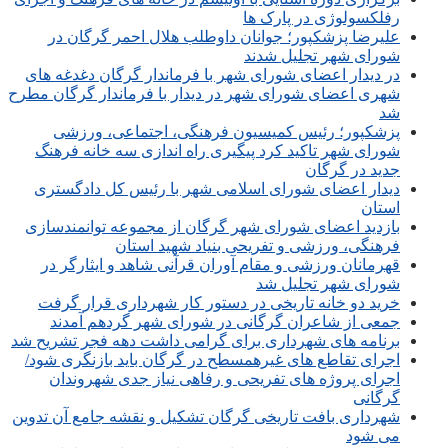
رفلکسولوژی در پارک ها
علیرضا پزشکپور؛ جوانان داوطلب هلال احمر گرگان در
شورای شهر تجلیل شدند
در دیدار اعضای شورای شهر با فرماندار گرگان دغدغه های
شهری اعضای شورای شهر در دیدار با فرماندار گرگان مطرح
شد
پزشکپور؛ رئیس کمیسیون فرهنگی، اجتماعی، ورزشی
شورای شهر تاکید کرد پیگیری راه اندازی سه خانه فرهنگ
جدید در گرگان
دیدار اعضای شورای اسلامی شهر با رئیس کل دادگستری
استان
بازدید اعضای شورای شهر گرگان از مجموعه توانمندسازی
فرهنگی، ورزشی و تفریحی بنیاد شهید استان
قهرمانان ورزشی و مقام آوران قرآنی شاهد و ایثارگر در
شورای شهر تجلیل شد
خرید دو خانه تاریخی در دستور کار شهرداری قرار گرفت
جمعی از شاعران گرگانی در شورای شهر گردهم آمدند
برنامه های شهرداری برای گرامی داشت دهه فجر تشریح شد
اجرای تقاطع های غیرهمسطح در گرگان باید بازنگری شود/
اجرای پروژه های تفریحی و رفاهی نیاز جدی شهروندان
گرگانی
شهرداری بافت تاریخی گرگان تشکیل و نقشه جامع آن تدوین
می شود