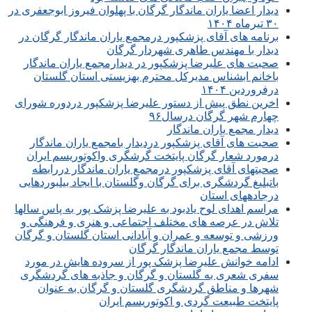
دیدار اعضا یاران ماندگار گرگان با پهلوان فیروز ابوجعفری در
۳۰ تیرماه ۱۴۰۴
برنامه های آقای پزشکپور درمجمع یاران ماندگار گرگان در
دیدار با مهندس طاهری شهردار گرگان
صحبت های علیرضا پزشکپور در دیدارمجمع یاران ماندگار
باخانم ابشناس مدیرکل محترم بهزیستی استان گلستان
درفروردین ۱۴۰۴
اخرین نطق پیش از دستور علیرضا پزشکپور دردوره شورای
چهارم شهر گرگان درسال۹۶
دیدار مجمع یاران ماندگار
صحبت های آقای پزشکپور دردیدار بامجمع یاران ماندگار
درمورد شعار گرگان پایتخت گرشگری واکوتوریسم ایران
صحبتهای آقای پزشکپور درمجمع یاران ماندگار دررابطه
باتبلیغ گردشگری برای گرگان وگلستان با ایجاد بیلبوردهایی
درجادههای استان
مراسم اهدای لوح یادبود به علیرضا پزشک پور به پاس سالها
تلاش در عرصه های مختلف اجتماعی و هنری و فرهنگی و
ورزشی و توسعه و عمران و آبادانی استان گلستان و گرگان
توسط مجمع یاران ماندگار گرگان
ادامه خوانش علیرضا پزشک پور از سروده هایش در مورد
سفری شعری به گلستان و گرگان و جاذبه های گردشگری
شهرها و مناطق گردشگری گلستان و گرگان به عنوان
پایتخت طبیعت گردی و اکوتوریسم ایران