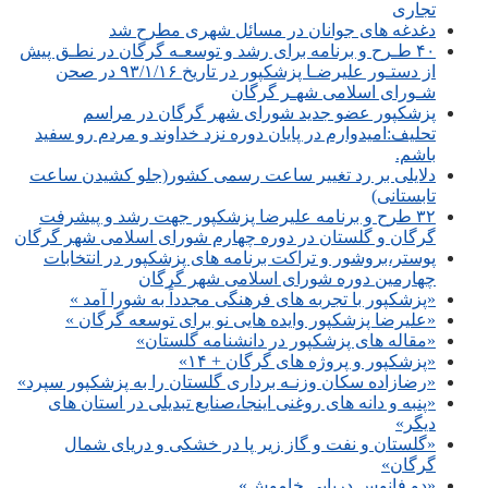
تجاری
دغدغه های جوانان در مسائل شهری مطرح شد
۴۰ طـرح و برنامه برای رشد و توسعـه گرگان در نطـق پیش
از دستـور علیرضـا پزشکپور در تاریخ ۹۳/۱/۱۶ در صحن
شـورای اسلامی شهـر گرگان
پزشکپور عضو جدید شورای شهر گرگان در مراسم
تحلیف:امیدوارم در پایان دوره نزد خداوند و مردم رو سفید
باشم.
دلایلی بر رد تغییر ساعت رسمی کشور(جلو کشیدن ساعت
تابستانی)
۳۲ طرح و برنامه علیرضا پزشکپور جهت رشد و پیشرفت
گرگان و گلستان در دوره چهارم شورای اسلامی شهر گرگان
پوستر،بروشور و تراکت برنامه های پزشکپور در انتخابات
چهارمین دوره شورای اسلامی شهر گرگان
«پزشکپور با تجربه های فرهنگی مجدداً به شورا آمد »
«علیرضا پزشکپور وایده هایی نو برای توسعه گرگان »
«مقاله های پزشکپور در دانشنامه گلستان»
«پزشکپور و پروژه های گرگان + ۱۴»
«رضازاده سکان وزنـه برداری گلستان را به پزشکپور سپرد»
«پنبه و دانه های روغنی اینجا،صنایع تبدیلی در استان های
دیگر»
«گلستان و نفت و گاز زیر پا در خشکی و دریای شمال
گرگان»
«دو فانوس دریایی خاموش»