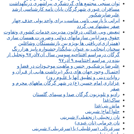
توان سنجی مجتمع های گردشگری پیراشهری درنگهداشت
مسافران عبوری شهرگرگان پایان نامه کارشناسی ارشد
علیرضاپزشکپور
ایرانی یا پارسی نامی مناسب برای واحد پولی حذف چهار
صفر پیشنهاد می گردد
تبعیض وبی عدالتی درقانون مدیریت خدمات کشوری وتفاوت
حقوق ومزایابین سازمانهای دولتی وضرورت همسان سازی
(همترازی)دریافتی ها بویژه بین بازنشستگان وشاغلین
سخنان اینجانب به عنوان بنیانگذارجشنواره پاییز هزاررنگ
گرگان درمراسم افتتاحیه سومین سال آن۷آذر۹۷ وتجلیل از
بنده در مراسم اختتامیه ۹ آذر۹۷
علیرضا پزشکپـور جنس و ماهیت موجـودات در فضا و
احتمـال وجود جهان های دیگر (برداشت هایـی از قـرآن و
روایات دینی و تطبیق آنها با علـوم روز)
عزاداری امام حسین (ع) در شهر گرگان ماههای محرم و
صفر
رادیو و تلویزیون گرگان صدا و سیمای گلستان
ساک/غذا
ماش پتی/غذا
حلوا اُماج/ شیرینی
نان زنجبیلی (زنجفیلی)/ شیرینی
نان خرمایی (نان عیدی)
سرغربالی (سرغلبیلی) یا (سرغربیلی)/ شیرینی