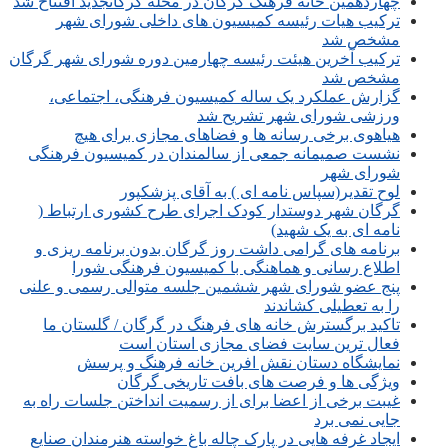
چهاردهمین خانه فرهنگ گرگان در محله گرگانجدید افتتاح شد
ترکیب هیات رئیسه کمیسیون های داخلی شورای شهر
مشخص شد
ترکیب آخرین هیئت رئیسه چهارمین دوره شورای شهر گرگان
مشخص شد
گزارش عملکرد یک ساله کمیسیون فرهنگی، اجتماعی،
ورزشی شورای شهر تشریح شد
هیاهوی برخی رسانه ها و فضاهای مجازی برای هیچ
نشست صمیمانه جمعی از سالمندان در کمیسیون فرهنگی
شورای شهر
لوح تقدیر(سپاس نامه ای ) به آقای پزشکپور
گرگان شهر دوستدار کودک اجرای طرح کشوری ارتباط (
نامه ای به یک شهید)
برنامه های گرامی داشت روز گرگان بدون برنامه ریزی و
اطلاع رسانی و هماهنگی با کمیسیون فرهنگی شورا
پنج عضو شورای شهر ششمین جلسه متوالی رسمی و علنی
را به تعطیلی کشاندند
تاکید برگسترش خانه های فرهنگ در گرگان / گلستان ما
فعال ترین سایت فضای مجازی استان است
نمایشگاه دستان نقش افرین خانه فرهنگ و پرسش
ویژگی ها و فرصت های بافت تاریخی گرگان
غیبت برخی از اعضا برای از رسمیت انداختن جلسات راه به
جایی نمی برد
ایجاد غرفه هایی در پارک چاله باغ خواسته هنرمندان صنایع