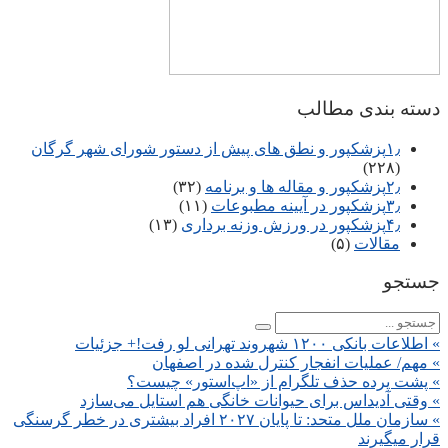
دسته بندی مطالب
۱٫پزشکپور و نطق های پیش از دستور شورای شهر گرگان
(۲۲۸)
۲٫پزشکپور و مقاله ها و برنامه
(۳۲)
۳٫پزشکپور در آیینه مطبوعات
(۱۱)
۴٫پزشکپور در ورزش وزنه برداری
(۱۳)
مقالات
(۵)
جستجو
» اطلاعات بانکی ۱۲۰۰ شهروند تهرانی لو رفت!+ جزئیات
» مهم/ عملیات انفجار کنترل شده در اصفهان
» پشت پرده حذف تلگرام از «اپ‌استور» چیست؟
» وقتی آدیداس برای حیوانات خانگی هم استایل می‌سازد
» سازمان ملل متحد: تا پایان ۲۰۲۷ افراد بیشتری در خطر گرسنگی
قرار میگیرند