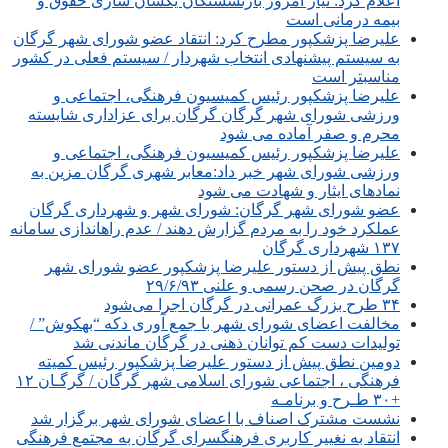
اعلام کرد: نیاز امروز بازنشستگان یکسان سازی حقوق و
بیمه درمانی است
علیرضا پزشکپور مطرح کرد: انتقاد عضو شورای شهر گرگان
به سیستم پیشنهادی انتخاب شهردار / سیستم فعلی در کشور
مناسبتر است
علیرضا پزشکپور رئیس کمیسیون فرهنگی، اجتماعی و
ورزشی شورای شهر گرگان گرگان برای عزاداری شایسته
محرم و صفر آماده می شود
علیرضا پزشکپور رئیس کمیسیون فرهنگی، اجتماعی و
ورزشی شورای شهر خبر داد:معابر شهری گرگان مزین به
نمادهای ایثار و شهادت می شود
عضو شورای شهر گرگان: شورای شهر و شهرداری گرگان
عملکرد خود را به مردم گزارش دهند / عدم راه‎اندازی سامانه
۱۳۷ شهرداری گرگان
نطق پیش از دستور علیرضا پزشکپور عضو شورای شهر
گرگان در صحن رسمی و علنی ۲۹/۶/۹۳
۳۴ طرح بزرگ عمرانی در گرگان اجرا می‌شود
مخالفت اعضای شورای شهر با جمع آوری دکه “بهکوش” /
تولیدات دست کم توانان ذهنی در گرگان ماندنی شد
دومین نطق پیش از دستور علیرضا پزشکپور رئیس کمیته
فرهنگی ، اجتماعی شورای اسلامی شهر گرگان / گرگـان ۱۲
+۳۰ طـرح و برنامـه
نشست مشترک اصناف با اعضای شورای شهر برگزار شد
انتقاد به نغییر کاربری فرهنگسرای گرگان به مجتمع فرهنگی