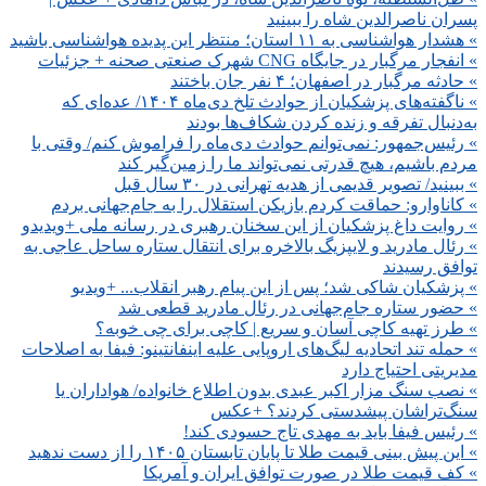
پسران ناصرالدین شاه را ببینید
» هشدار هواشناسی به ۱۱ استان؛ منتظر این پدیده هواشناسی باشید
» انفجار مرگبار در جایگاه CNG شهرک صنعتی صحنه + جزئیات
» حادثه مرگبار در اصفهان؛ ۴ نفر جان باختند
» ناگفته‌های پزشکیان از حوادث تلخ‌ دی‌ماه ۱۴۰۴/ عده‌ای که
به‌دنبال تفرقه و زنده‌ کردن شکاف‌ها بودند
» رئیس‌جمهور: نمی‌توانم حوادث دی‌ماه را فراموش کنم/ وقتی با
مردم باشیم، هیچ قدرتی نمی‌تواند ما را زمین‌گیر کند
» ببینید/ تصویر قدیمی از هدیه تهرانی در ۳۰ سال قبل
» کاناوارو: حماقت کردم بازیکن استقلال را به جام‌جهانی بردم
» روایت داغ پزشکیان از این سخنان رهبری در رسانه ملی +ویدیدو
» رئال مادرید و لایپزیگ بالاخره برای انتقال ستاره ساحل عاجی به
توافق رسیدند
» پزشکیان شاکی شد؛ پس از این پیام رهبر انقلاب... +ویدیو
» حضور ستاره جام‌جهانی در رئال مادرید قطعی شد
» طرز تهیه کاچی آسان و سریع | کاچی برای چی خوبه؟
» حمله تند اتحادیه لیگ‌های اروپایی علیه اینفانتینو: فیفا به اصلاحات
مدیریتی احتیاج دارد
» نصب سنگ مزار اکبر عبدی بدون اطلاع خانواده/ هواداران یا
سنگ‌تراشان پیشدستی کردند؟ +عکس
» رئیس فیفا باید به مهدی تاج حسودی کند!
» این پیش بینی قیمت طلا تا پایان تابستان ۱۴۰۵ را از دست ندهید
» کف قیمت طلا در صورت توافق ایران و آمریکا