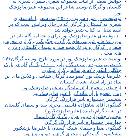
خوانش بعضی از ابیات مجموعه شعری سفری شعری به
گلستان و گرگان توسط شاعر این مجموعه علیرضا پزشک
پور
توضیحات در مورد سرودن ۲۵۰۰ بیت شعر با نام سفری
شعری به گلستان و گرگان که در حال ویرایش است که در
اینده تبدیل به کتاب شعر خواهد شد
۱۰ نوشته ی علیرضا پزشک پور برای دانشنامه گلستان در
مورد غذاها و شیرینی های گرگان و چگونگی برگزاری محرم و
صفر در گرگان و نیز تاریخچه صدا و سیمای گلستان و بازی
های محلی
توضیحات علیرضا پزشک پور در مورد طرح توسعه گرگان+۱۴
که تصویب نموده و بنیان گذار پاییز ۱۰۰۰ رنگ گرگان در پارک
جنگلی النگدره که هرساله برگزار میگردد
علیرضا پزشک پور عضو بنیاد گرگان شناسی و تلاش های این
بنیاد در راه استان شدن گلستان
لوح تقدیر مجمع یاران ماندگار به علیرضا پزشک پور
دیدار مجمع یاران ماندگار با علیرضا پزشک پور
ششمین جشنواره پاییز هزاررنگ گرگان
گفتگوی آقای شاهزاده قاسمی مجری صدا و سیمای گلستان
در ایسنتاگرام با بنده (علیرضا پزشکپور)
پنجمین جشنواره پاییز هزاررنگ گرگان امسال
چهارمین جشنواره پاییز هزاررنگ گرگان
گفتگوی صدا و سیمای شبکه گستان با علیرضا پزشکپور
پیشکسوت گویندگی و مجری گری رادیو و تلویزیون