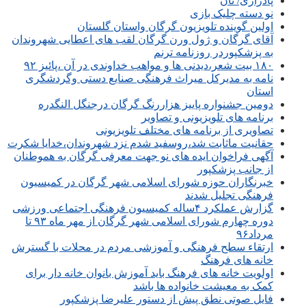
پادرازی/ نان
نو دسته چلیک بازی
اولین گوینده تلویزیون گرگان واستان گلستان
آقای گرگان و ژول ورن گرگان لقب های اعطایی شهروندان
به پزشکپوردر روزنامه ترنم
۱۸۰ بیت شعر،دیدنی ها و مواهب خداوندی در آن ،پائیز ۹۲
نامه به مدیرکل میراث فرهنگی صنایع دستی وگردشگری
استان
دومین جشنواره پاییز هزاررنگ گرگان درجنگل النگدره
برنامه های تلویزیونی و تصاویر
تصاویری از برنامه های مختلف تلویزیونی
حقانیت ماثابت شد،روسفید شدم نزد شهروندان،خدایا شکرت
آگهی فراخوان ایده های نو جهت معرفی گرگان به هموطنان
از جانب پزشکپور
خبرنگاران حوزه شورای اسلامی شهر گرگان در کمیسیون
فرهنگی تجلیل شدند
گزارش عملکرد ۴ساله کمیسیون فرهنگی اجتماعی ورزشی
دوره چهارم شورای اسلامی شهر گرگان از مهر ماه ۹۳ تا
مرداد۹۶
ارتقاء سطح فرهنگی و آموزشی مردم در محلات با گسترش
خانه های فرهنگ
اولویت خانه های فرهنگ باید آموزش بانوان خانه دار برای
کمک به معیشت خانواده ها باشد
فایل صوتی نطق پیش از دستور علیرضا پزشکپور