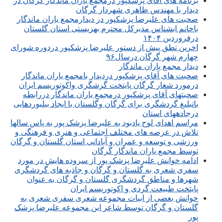
برنامه های آقای پزشکپور درمجمع یاران ماندگار گرگان در
دیدار با مهندس طاهری شهردار گرگان
صحبت های علیرضا پزشکپور در دیدارمجمع یاران ماندگار
باخانم ابشناس مدیرکل محترم بهزیستی استان گلستان
درفروردین ۱۴۰۴
اخرین نطق پیش از دستور علیرضا پزشکپور دردوره شورای
چهارم شهر گرگان درسال۹۶
دیدار مجمع یاران ماندگار
صحبت های آقای پزشکپور دردیدار بامجمع یاران ماندگار
درمورد شعار گرگان پایتخت گرشگری واکوتوریسم ایران
صحبتهای آقای پزشکپور درمجمع یاران ماندگار دررابطه
باتبلیغ گردشگری برای گرگان وگلستان با ایجاد بیلبوردهایی
درجادههای استان
مراسم اهدای لوح یادبود به علیرضا پزشک پور به پاس سالها
تلاش در عرصه های مختلف اجتماعی و هنری و فرهنگی و
ورزشی و توسعه و عمران و آبادانی استان گلستان و گرگان
توسط مجمع یاران ماندگار گرگان
ادامه خوانش علیرضا پزشک پور از سروده هایش در مورد
سفری شعری به گلستان و گرگان و جاذبه های گردشگری
شهرها و مناطق گردشگری گلستان و گرگان به عنوان
پایتخت طبیعت گردی و اکوتوریسم ایران
خوانش بعضی از ابیات مجموعه شعری سفری شعری به
گلستان و گرگان توسط شاعر این مجموعه علیرضا پزشک
پور