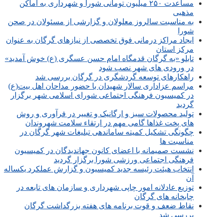
مساعدت ۲۵۰ میلیون تومانی شورا و شهرداری به اماکن
مذهبی
به مناسبت سالروز معلولان و گزارشی از مسئولان در صحن
شورا
ایجاد مراکز درمانی فوق تخصصی از نیازهای گرگان به عنوان
مرکز استان
تابلو «به گرگان قدمگاه امام حسن عسگری (ع) خوش آمدید»
در ورودی های شهر نصب شود
راهکارهای توسعه گردشگری در گرگان بررسی شد
مراسم عزاداری سالار شهیدان با حضور مداحان اهل بیت(ع)
در کمیسیون فرهنگی اجتماعی شورای اسلامی شهر برگزار
گردید
تولید محصولات سبز و ارگانیک و تغییر در فرآوری و روش
های پخت غذاها گامی مهم در ارتقاء سلامت شهروندان
چگونگی تشکیل کمیته ساماندهی تبلیغات شهر گرگان در
مناسبت ها
نشست صمیمانه با اعضای کانون جهاندیدگان در کمیسیون
فرهنگی اجتماعی ورزشی شورا برگزار گردید
انتخاب هیئت رئیسه جدید کمیسیون و گزارش عملکرد یکساله
آن
توزیع عادلانه امور چاپی شهرداری و سازمان های تابعه در
چابخانه های گرگان
نقاط ضعف و قوت برنامه های هفته بزرگداشت گرگان
بررسی شد