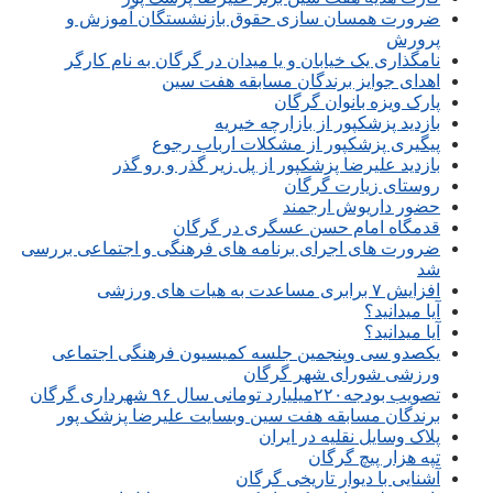
ضرورت همسان سازی حقوق بازنشستگان آموزش و
پرورش
نامگذاری یک خیابان و یا میدان در گرگان به نام کارگر
اهدای جوایز برندگان مسابقه هفت سین
پارک ویزه بانوان گرگان
بازدید پزشکپور از بازارچه خیریه
پیگیری پزشکپور از مشکلات ارباب رجوع
بازدید علیرضا پزشکپور از پل زیر گذر و رو گذر
روستای زیارت گرگان
حضور داریوش ارجمند
قدمگاه امام حسن عسگری در گرگان
ضرورت های اجرای برنامه های فرهنگی و اجتماعی بررسی
شد
افزایش ۷ برابری مساعدت به هیات های ورزشی
آیا میدانید؟
آیا میدانید؟
یکصدو سی وپنجمین جلسه کمیسیون فرهنگی اجتماعی
ورزشی شورای شهر گرگان
تصویب بودجه۲۲۰میلیارد تومانی سال ۹۶ شهرداری گرگان
برندگان مسابقه هفت سین وبسایت علیرضا پزشک پور
پلاک وسایل نقلیه در ایران
تپه هزار پیچ گرگان
آشنایی با دیوار تاریخی گرگان