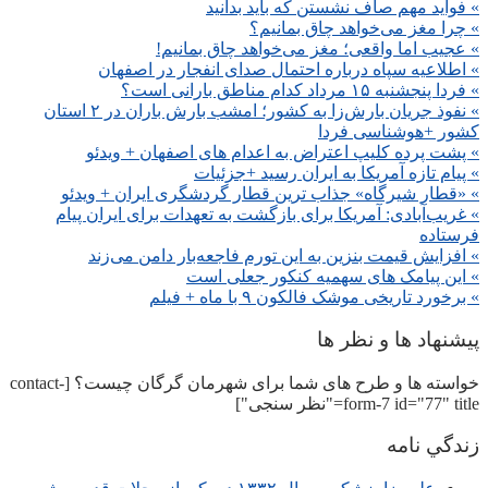
» فواید مهم صاف نشستن که باید بدانید
» چرا مغز می‌خواهد چاق بمانیم؟
» عجیب اما واقعی؛ مغز می‌خواهد چاق بمانیم!
» اطلاعیه سپاه درباره احتمال صدای انفجار در اصفهان
» فردا پنجشنبه ۱۵ مرداد کدام مناطق بارانی است؟
» نفوذ جریان بارش‌زا به کشور؛ امشب بارش باران در ۲ استان
کشور +هوشناسی فردا
» پشت پرده کلیپ اعتراض به اعدام های اصفهان + ویدئو
» پیام تازه آمریکا به ایران رسید +جزئیات
» «قطار شیرگاه» جذاب ترین قطار گردشگری ایران + ویدئو
» غریب‌آبادی: آمریکا برای بازگشت به تعهدات برای ایران پیام
فرستاده
» افزایش قیمت بنزین به این تورم فاجعه‌بار دامن می‌زند
» این پیامک های سهمیه کنکور جعلی است
» برخورد تاریخی موشک فالکون ۹ با ماه + فیلم
پیشنهاد ها و نظر ها
خواسته ها و طرح های شما برای شهرمان گرگان چیست؟ [contact-
form-7 id="77" title="نظر سنجی"]
زندگي نامه