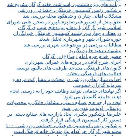
برنامه های ویژه ششمین پاسداشت هفته گرگان تشریح شد
پزشکپور رئیس کمیسیون فرهنگی، اجتماعی، ورزشی
مشکلات اهالی چناران و شاهکوه محله بررسی شد
نطق پیش از دستورعلیرضا پزشکپور در صحن علنی شورای
اسلامی شهر گرگان بایـدها و نبایـدهای شهـری گرگان
در هفتاد و چهارمین جلسه کمیسیون فرهنگی خبرنگاران
حوزه شورای شهر و شهرداری تجلیل شدند
مطالبات مردمی در موضوعات شهری بررسی شد
پیشنهاد بـدهید جایزه بگیرید
حضور خدام حرم امام رضا (ع) در گرگان
اجرای طرح اتاف در پروژه های عمرانی شهرداری
کانون های فرهنگی مساجد ظرفیت های بالقوه توسعه
فعالیت های فرهنگی محلات
احداث سالن های ورزشی در محلات با مشارکت مردم و
سرمایه گذاران خصوصی
اگر نهادهای خدماتی بتوانند وظایف خود را به درستی انجام
دهند، جامعه گلستان می شود
ایجاد بازارچه های صنایع دستی، مشاغل خانگی و محصولات
روستایی اولویت بندی می شود
علیرضا پزشکپور پیگیری ایجاد بازارچه های صنایع دستی در
دستور کار کمیسیون فرهنگی قرار گرفت
پزشکپور رئیس کمیسیون فرهنگی، اجتماعی، ورزشی : ۱۰۰
محله شهر گرگان هر کدام نیازمند یک خانه فرهنگ است