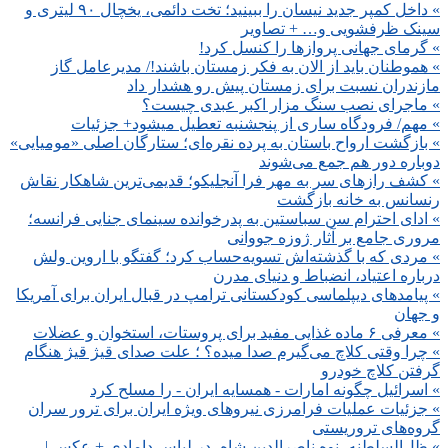
» داخل کمپر جدید نیسان را ببینید؛ تخت دائمی، یخچال ۹۰ لیتری و
سینک ظرفشویی و… + تصاویر
» گرمای جهانی پروازها را کنسل کرد!
» هموطنان باید از الان به فکر زمستان باشند!/ مدیر‌عامل گاز
مازندران نسبت برای زمستان پیش رو هشدار داد
» ماجرای نصب سنگ مزار اکبر عبدی چیست؟
» مهم/ فرودگاه ساری از پنجشنبه تعطیل میشود+ جزئیات
» بازگشت ارواح باستان به پرده نقره‌ای؛ ستارگان اصلی «مومیایی»
دوباره دور هم جمع می‌شوند
» کشف رازهای سر به مهر فرا آنجلیکو؛ قدیمی‌ترین شاهکار نقاش
رنسانس به خانه بازگشت
» ادای احترام سن سباستین به پدرخوانده سینمای جنایی فرانسه؛
مروری جامع بر آثار ژوزه جووانی
» مردی که با گذشته‌اش تسویه‌حساب کرد؛ گفتگو با اروین ولش
درباره اعتیاد، انضباط و دنیای مدرن
» پیامدهای دیپلماسی کودکستانی ترامپ در قبال ایران برای آمریکا
و جهان
» معرفی ۶ ماده غذایی مفید برای پروستات، استخوان و عضلات
» چرا وقتی کلاچ می‌گیرم صدا میده؟ ؛ علت صدای قیژ قیژ هنگام
گرفتن کلاچ خودرو
» اسرائیل چگونه امارات - همسایه ایران - را مسلح کرد
» جزئیات عملیات فرامرزی نیروهای ویژه ایران برای ترور سران
گروه‌های تروریستی
» ظل‌السلطنه، نوه ناصرالدین شاه، در لباس دامادی + عکس |