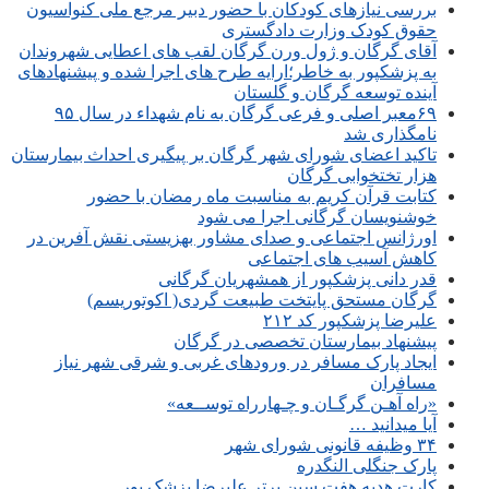
بررسی نیازهای کودکان با حضور دبیر مرجع ملی کنواسیون
حقوق کودک وزارت دادگستری
آقای گرگان و ژول ورن گرگان لقب های اعطایی شهروندان
به پزشکپور به خاطر؛ارایه طرح های اجرا شده و پیشنهادهای
آینده توسعه گرگان و گلستان
۶۹معبر اصلی و فرعی گرگان به نام شهداء در سال ۹۵
نامگذاری شد
تاکید اعضای شورای شهر گرگان بر پیگیری احداث بیمارستان
هزار تختخوابی گرگان
کتابت قرآن کریم به مناسبت ماه رمضان با حضور
خوشنویسان گرگانی اجرا می شود
اورژانس اجتماعی و صدای مشاور بهزیستی نقش آفرین در
کاهش آسیب های اجتماعی
قدر دانی پزشکپور از همشهریان گرگانی
گرگان مستحق پایتخت طبیعت گردی( اکوتوریسم)
علیرضا پزشکپور کد ۲۱۲
پیشنهاد بیمارستان تخصصی در گرگان
ایجاد پارک مسافر در ورودهای غربی و شرقی شهر نیاز
مسافران
«راه آهـن گرگـان و چـهارراه توســعه»
آیا میدانید …
۳۴ وظیفه قانونی شورای شهر
پارک جنگلی النگدره
کارت هدیه هفت سین برتر علیرضا پزشک پور