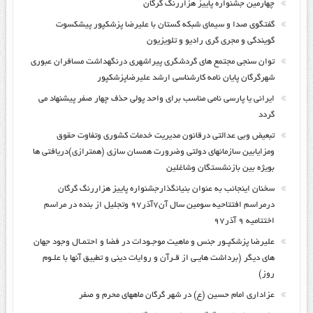
چهارمین جشنواره پاییز هزاررنگ گرگان
گفتگوی صدا و سیمای شبکه گستان با علیرضا پزشکپور پیشکسوت
گویندگی و مجری گری رادیو و تلویزیون
توان سنجی مجتمع های گردشگری پیراشهری درنگهداشت مسافران عبوری
شهرگرگان پایان نامه کارشناسی ارشد علیرضاپزشکپور
ایرانی یا پارسی نامی مناسب برای واحد پولی حذف چهار صفر پیشنهاد می
گردد
تبعیض وبی عدالتی درقانون مدیریت خدمات کشوری وتفاوت حقوق
ومزایابین سازمانهای دولتی وضرورت همسان سازی (همترازی)دریافتی ها
بویژه بین بازنشستگان وشاغلین
سخنان اینجانب به عنوان بنیانگذارجشنواره پاییز هزاررنگ گرگان
درمراسم افتتاحیه سومین سال آن۷آذر۹۷ وتجلیل از بنده در مراسم
اختتامیه ۹ آذر۹۷
علیرضا پزشکپـور جنس و ماهیت موجـودات در فضا و احتمـال وجود جهان
های دیگر (برداشت هایـی از قـرآن و روایات دینی و تطبیق آنها با علـوم
روز)
عزاداری امام حسین (ع) در شهر گرگان ماههای محرم و صفر