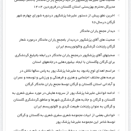
صحبت های علیرضا پزشکپور در دیدارمجمع یاران ماندگار باخانم ابشناس
مدیرکل محترم بهزیستی استان گلستان درفروردین ۱۴۰۴
اخرین نطق پیش از دستور علیرضا پزشکپور دردوره شورای چهارم شهر
گرگان درسال۹۶
دیدار مجمع یاران ماندگار
صحبت های آقای پزشکپور دردیدار بامجمع یاران ماندگار درمورد شعار
گرگان پایتخت گرشگری واکوتوریسم ایران
صحبتهای آقای پزشکپور درمجمع یاران ماندگار دررابطه باتبلیغ گردشگری
برای گرگان وگلستان با ایجاد بیلبوردهایی درجادههای استان
مراسم اهدای لوح یادبود به علیرضا پزشک پور به پاس سالها تلاش در
عرصه های مختلف اجتماعی و هنری و فرهنگی و ورزشی و توسعه و عمران
و آبادانی استان گلستان و گرگان توسط مجمع یاران ماندگار گرگان
ادامه خوانش علیرضا پزشک پور از سروده هایش در مورد سفری شعری به
گلستان و گرگان و جاذبه های گردشگری شهرها و مناطق گردشگری گلستان
و گرگان به عنوان پایتخت طبیعت گردی و اکوتوریسم ایران
خوانش بعضی از ابیات مجموعه شعری سفری شعری به گلستان و گرگان
توسط شاعر این مجموعه علیرضا پزشک پور
توضیحات در مورد سرودن ۲۵۰۰ بیت شعر با نام سفری شعری به گلستان