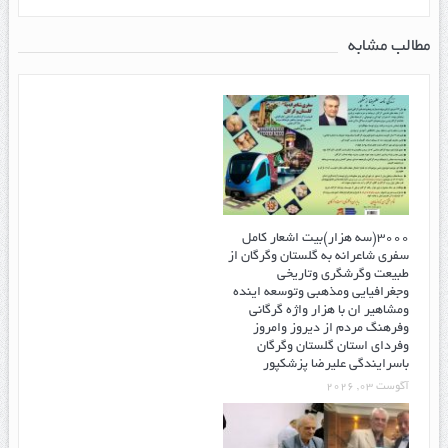
مطالب مشابه
۳۰۰۰(سه هزار)بیت اشعار کامل
سفری شاعرانه به گلستان وگرگان از
طبیعت وگرشگری وتاریخی
وجغرافیایی ومذهبی وتوسعه اینده
ومشاهیر ان با هزار واژه گرگانی
وفرهنگ مردم از دیروز وامروز
وفردای استان گلستان وگرگان
باسرایندگی علیرضا پزشکپور
آگوست 03, 2026