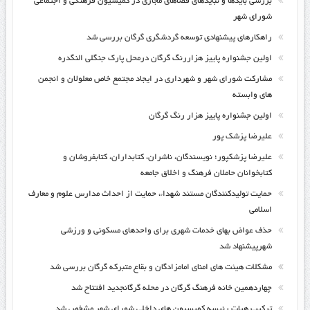
بررسی بایدها و نبایدهای فضاهای مجازی در کمیسیون فرهنگی و اجتماعی
شورای شهر
راهکارهای پیشنهادی توسعه گردشگری گرگان بررسی شد
اولین جشنواره پاییز هزاررنگ گرگان درمحل پارک جنگلی النگدره
مشارکت شورای شهر و شهرداری در ایجاد مجتمع خاص معلولان و انجمن
های وابسته
اولین جشنواره پاییز هزار رنگ گرگان
علیرضا پزشک پور
علیرضا پزشکپور؛ نویسندگان، ناشران، کتابداران، کتابفروشان و
کتابخوانان حاملان فرهنگ و اخلاق جامعه
حمایت تولیدکنندگان مستند شهداء، حمایت از احداث مدارس علوم و معارف
اسلامی
حذف عواض بهای خدمات شهری برای واحدهای مسکونی و ورزشی
شهرپیشنهاد شد
مشکلات هیئت های امنای امامزادگان و بقاع متبرکه گرگان بررسی شد
چهاردهمین خانه فرهنگ گرگان در محله گرگانجدید افتتاح شد
ترکیب هیات رئیسه کمیسیون های داخلی شورای شهر مشخص شد