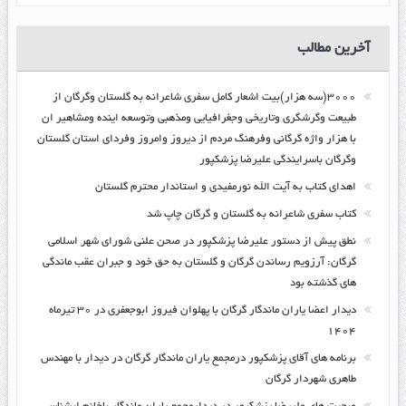
آخرین مطالب
۳۰۰۰(سه هزار)بیت اشعار کامل سفری شاعرانه به گلستان وگرگان از
طبیعت وگرشگری وتاریخی وجغرافیایی ومذهبی وتوسعه اینده ومشاهیر ان
با هزار واژه گرگانی وفرهنگ مردم از دیروز وامروز وفردای استان گلستان
وگرگان باسرایندگی علیرضا پزشکپور
اهدای کتاب به آیت الله نورمفیدی و استاندار محترم گلستان
کتاب سفری شاعرانه به گلستان و گرگان چاپ شد
نطق پیش از دستور علیرضا پزشکپور در صحن علنی شورای شهر اسلامی
گرگان: آرزویم رساندن گرگان و گلستان به حق خود و جبران عقب ماندگی
های گذشته بود
دیدار اعضا یاران ماندگار گرگان با پهلوان فیروز ابوجعفری در ۳۰ تیرماه
۱۴۰۴
برنامه های آقای پزشکپور درمجمع یاران ماندگار گرگان در دیدار با مهندس
طاهری شهردار گرگان