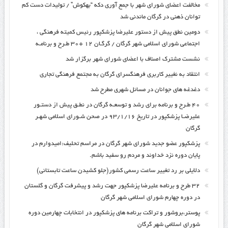
مخالفت اعضای شورای شهر با جمع آوری دکه “بهکوش” / تولیدات دست کم
توانان ذهنی در گرگان ماندنی شد
دومین نطق پیش از دستور علیرضا پزشکپور رئیس کمیته فرهنگی ،
اجتماعی شورای اسلامی شهر گرگان / گرگـان ۱۲ +۳۰ طـرح و برنامـه
نشست مشترک اصناف با اعضای شورای شهر برگزار شد
انتقاد به نغییر کاربری فرهنگسرای گرگان به مجتمع فرهنگی تجاری
دغدغه های جوانان در مسائل شهری مطرح شد
۴۰ طـرح و برنامه برای رشد و توسعـه گرگان در نطـق پیش از دستـور
علیرضـا پزشکپور در تاریخ ۹۳/۱/۱۶ در صحن شـورای اسلامی شهـر
گرگان
پزشکپور عضو جدید شورای شهر گرگان در مراسم تحلیف:امیدوارم در
پایان دوره نزد خداوند و مردم رو سفید باشم.
دلایلی بر رد تغییر ساعت رسمی کشور(جلو کشیدن ساعت تابستانی)
۳۲ طرح و برنامه علیرضا پزشکپور جهت رشد و پیشرفت گرگان و گلستان
در دوره چهارم شورای اسلامی شهر گرگان
پوستر،بروشور و تراکت برنامه های پزشکپور در انتخابات چهارمین دوره
شورای اسلامی شهر گرگان