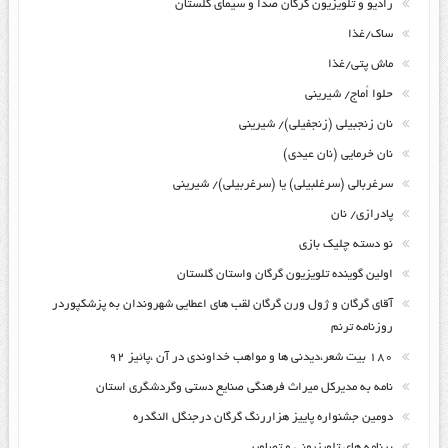
رادیو و تلویزیون گرگان صدا و سیمای گلستان
ساک/غذا
ماش پتی/غذا
حلوا اُماج/ شیرینی
نان زنجبیلی (زنجفیلی)/ شیرینی
نان خرمایی (نان عیدی)
سرغربالی (سرغلبیلی) یا (سرغربیلی)/ شیرینی
پادرازی/ نان
نو دسته چلیک بازی
اولین گوینده تلویزیون گرگان واستان گلستان
آقای گرگان و ژول ورن گرگان لقب های اعطایی شهروندان به پزشکپوردر
روزنامه ترنم
۱۸۰ بیت شعر،دیدنی ها و مواهب خداوندی در آن ،پائیز ۹۲
نامه به مدیرکل میراث فرهنگی صنایع دستی وگردشگری استان
دومین جشنواره پاییز هزاررنگ گرگان درجنگل النگدره
برنامه های تلویزیونی و تصاویر