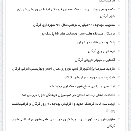
آیا میدانید؟
یکصدو سی وپنجمین جلسه کمیسیون فرهنگی اجتماعی ورزشی شورای
شهر گرگان
تصویب بودجه۲۲۰میلیارد تومانی سال ۹۶ شهرداری گرگان
برندگان مسابقه هفت سین وبسایت علیرضا پزشک پور
پلاک وسایل نقلیه در ایران
تپه هزار پیچ گرگان
آشنایی با دیوار تاریخی گرگان
بازدید علیرضا پزشکپوراز کمپ نوروزی هلال احمر وبهزیستی شرقی گرگان
نامزدپنجمین دوره شورای شهر گرگان
۲۴ معبر و میادین سطح شهر نامگذاری جدید شد
مشکلات اهالی رسانه استان در کمیسیون فرهنگی شورا بررسی شد
ایجاد سه خانه فرهنگ جدید و افزایش بودجه۹۶ روز گرگان و گرامیداشت
پنج آذر
نطق پیش از دستورعلیـرضا پزشکپـور در صحن علنـی شورای اسلامـی شهـر
گرگان