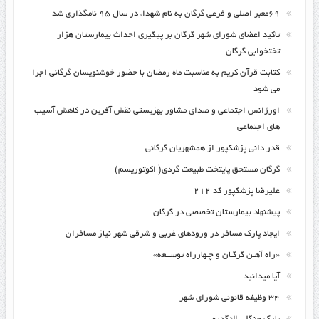
۶۹معبر اصلی و فرعی گرگان به نام شهداء در سال ۹۵ نامگذاری شد
تاکید اعضای شورای شهر گرگان بر پیگیری احداث بیمارستان هزار
تختخوابی گرگان
کتابت قرآن کریم به مناسبت ماه رمضان با حضور خوشنویسان گرگانی اجرا
می شود
اورژانس اجتماعی و صدای مشاور بهزیستی نقش آفرین در کاهش آسیب
های اجتماعی
قدر دانی پزشکپور از همشهریان گرگانی
گرگان مستحق پایتخت طبیعت گردی( اکوتوریسم)
علیرضا پزشکپور کد ۲۱۲
پیشنهاد بیمارستان تخصصی در گرگان
ایجاد پارک مسافر در ورودهای غربی و شرقی شهر نیاز مسافران
«راه آهـن گرگـان و چـهارراه توســعه»
آیا میدانید …
۳۴ وظیفه قانونی شورای شهر