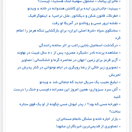
» ماجرای پیامک « مشمول سهمیه جنگ هستید» چیست؟
» ببینید؛ جالب‌ترین ایده برای کاشتن هندوانه در خانه + ویدئو
» خطرناک، قانون شکن و دیکتاتور، مثل ترامپ! + اینفوگرافیک
» نقشه ترور مسی و رونالدو در آمریکا لو رفت
» سخنگوی سپاه «شرط اصلی ایران» برای بازگشایی تنگه هرمز را اعلام
کرد
» درگذشت اسماعیل بابایی راغب بر اثر سانحه رانندگی
» مشاهده پرنده نادر «شبگرد مصری» پس از ۶۰ سال غیبت در نهاوند
» آژیر قرمز برای زمین ! جهان در محاصره گرما و خشکسالی | تصاویر
» تصویری زیر خاکی از رضا رویگری در ایام نوجوانی در کنار پدرش در
تجریش
» تبلیغ عجیب یک سریال جدید که جنجالی شد + ویدئو
» آش سرد سبزواری؛ همین امروز این عصرانه دلچسب و خنک را درست
کنید
» خورخه مسی که بود؟ / پدر لیونل مسی چگونه از او یک فوق ستاره
ساخت؟
» بازار اجاره خانه و مشکل ناتمام مستاجران
» تصاویری از قدیمی‌ترین خبرنگاران مشهد!