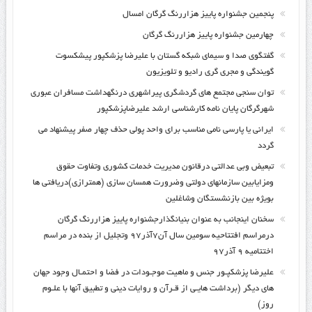
پنجمین جشنواره پاییز هزاررنگ گرگان امسال
چهارمین جشنواره پاییز هزاررنگ گرگان
گفتگوی صدا و سیمای شبکه گستان با علیرضا پزشکپور پیشکسوت
گویندگی و مجری گری رادیو و تلویزیون
توان سنجی مجتمع های گردشگری پیراشهری درنگهداشت مسافران عبوری
شهرگرگان پایان نامه کارشناسی ارشد علیرضاپزشکپور
ایرانی یا پارسی نامی مناسب برای واحد پولی حذف چهار صفر پیشنهاد می
گردد
تبعیض وبی عدالتی درقانون مدیریت خدمات کشوری وتفاوت حقوق
ومزایابین سازمانهای دولتی وضرورت همسان سازی (همترازی)دریافتی ها
بویژه بین بازنشستگان وشاغلین
سخنان اینجانب به عنوان بنیانگذارجشنواره پاییز هزاررنگ گرگان
درمراسم افتتاحیه سومین سال آن۷آذر۹۷ وتجلیل از بنده در مراسم
اختتامیه ۹ آذر۹۷
علیرضا پزشکپـور جنس و ماهیت موجـودات در فضا و احتمـال وجود جهان
های دیگر (برداشت هایـی از قـرآن و روایات دینی و تطبیق آنها با علـوم
روز)