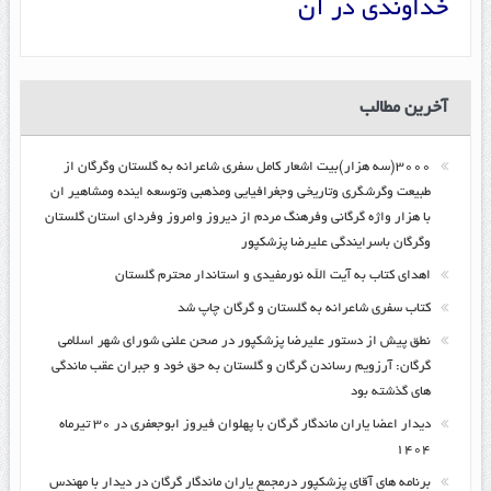
خداوندی در آن
آخرین مطالب
۳۰۰۰(سه هزار)بیت اشعار کامل سفری شاعرانه به گلستان وگرگان از
طبیعت وگرشگری وتاریخی وجغرافیایی ومذهبی وتوسعه اینده ومشاهیر ان
با هزار واژه گرگانی وفرهنگ مردم از دیروز وامروز وفردای استان گلستان
وگرگان باسرایندگی علیرضا پزشکپور
اهدای کتاب به آیت الله نورمفیدی و استاندار محترم گلستان
کتاب سفری شاعرانه به گلستان و گرگان چاپ شد
نطق پیش از دستور علیرضا پزشکپور در صحن علنی شورای شهر اسلامی
گرگان: آرزویم رساندن گرگان و گلستان به حق خود و جبران عقب ماندگی
های گذشته بود
دیدار اعضا یاران ماندگار گرگان با پهلوان فیروز ابوجعفری در ۳۰ تیرماه
۱۴۰۴
برنامه های آقای پزشکپور درمجمع یاران ماندگار گرگان در دیدار با مهندس