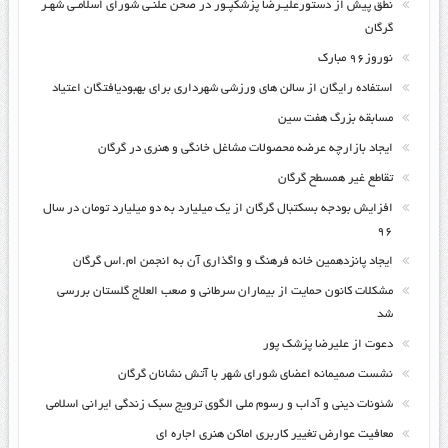
نطق پیش از دستورعلیـرضا پزشکپـور در صحن علنـی شورای اسلامـی شهـر
گرگان
نوروز۹۶ مبارک
استفاده رایگان از سالن های ورزشی شهرداری برای بهبودیافتگان اعتیاد
مسابقه بزرگ هفت سین
ایجاد بازارچه عرضه محصولات مشاغل خانگی و هنری در گرگان
تقاطع غیر همسطح گرگان
افزایش بودجه بسکتبال گرگان از یک میلیارد به دو میلیارد تومان در سال
۹۶
ایجاد پانزدهمین خانه فرهنگ و واگذاری آن به انجمن ام.اس گرگان
مشکلات کانون حمایت از بیماران سرطانی و صعب العلاج گلستان بررسی
شد
دعوت از علیرضا پزشک پور
نشست صمیمانه اعضای شورای شهر با آتش نشانان گرگان
شئونات دینی و آداب و رسوم ملی الگوی ترویج سبک زندگی ایرانی اسلامی
معافیت عوارض تغییر کاربری اماکن هنری اجاره ای