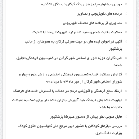
دومین جشنواره پاییز هزاررنگ گرگان درجنگل النگدره
برنامه های تلویزیونی و تصاویر
تصاویری از برنامه های مختلف تلویزیونی
حقانیت ماثابت شد،روسفید شدم نزد شهروندان،خدایا شکرت
آگهی فراخوان ایده های نو جهت معرفی گرگان به هموطنان از جانب
پزشکپور
خبرنگاران حوزه شورای اسلامی شهر گرگان در کمیسیون فرهنگی تجلیل
شدند
گزارش عملکرد ۴ساله کمیسیون فرهنگی اجتماعی ورزشی دوره چهارم
شورای اسلامی شهر گرگان از مهر ماه ۹۳ تا مرداد۹۶
ارتقاء سطح فرهنگی و آموزشی مردم در محلات با گسترش خانه های فرهنگ
اولویت خانه های فرهنگ باید آموزش بانوان خانه دار برای کمک به معیشت
خانواده ها باشد
فایل صوتی نطق پیش از دستور علیرضا پزشکپور
بررسی نیازهای کودکان با حضور دبیر مرجع ملی کنواسیون حقوق کودک
وزارت دادگستری