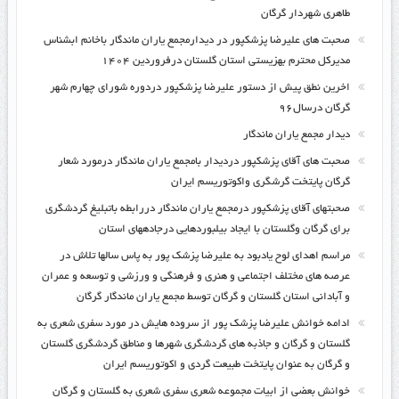
طاهری شهردار گرگان
صحبت های علیرضا پزشکپور در دیدارمجمع یاران ماندگار باخانم ابشناس
مدیرکل محترم بهزیستی استان گلستان درفروردین ۱۴۰۴
اخرین نطق پیش از دستور علیرضا پزشکپور دردوره شورای چهارم شهر
گرگان درسال۹۶
دیدار مجمع یاران ماندگار
صحبت های آقای پزشکپور دردیدار بامجمع یاران ماندگار درمورد شعار
گرگان پایتخت گرشگری واکوتوریسم ایران
صحبتهای آقای پزشکپور درمجمع یاران ماندگار دررابطه باتبلیغ گردشگری
برای گرگان وگلستان با ایجاد بیلبوردهایی درجادههای استان
مراسم اهدای لوح یادبود به علیرضا پزشک پور به پاس سالها تلاش در
عرصه های مختلف اجتماعی و هنری و فرهنگی و ورزشی و توسعه و عمران
و آبادانی استان گلستان و گرگان توسط مجمع یاران ماندگار گرگان
ادامه خوانش علیرضا پزشک پور از سروده هایش در مورد سفری شعری به
گلستان و گرگان و جاذبه های گردشگری شهرها و مناطق گردشگری گلستان
و گرگان به عنوان پایتخت طبیعت گردی و اکوتوریسم ایران
خوانش بعضی از ابیات مجموعه شعری سفری شعری به گلستان و گرگان