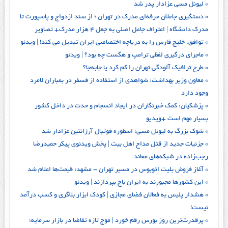
» لیونل مسی عزادار پدر شد
» دستگیری جاعلان حرفه‌ای مدرک در تهران ؛ از سند ازدواج و پاسپورت تا
مدرک دانشگاه | اعتراف جاعل اصلی به جعل ۴ هزار مدرک+ تصاویر
» توافق، خلیج فارس را به دریاچه اختصاصی ایران تبدیل می کند! | ویدئو
» ماجرای درگیری لفظی ترامپ و هگست چه بود؟ | ویدئو
» طرح ترافیک آلودگی تهران را کم کرد یا جابه‌جا؟
» معاون وزیر بهداشت: شواهدی از استفاده از فسفر در بمباران لامرد
وجود دارد
» پزشکیان: کمک خبرنگاران در ایجاد انسجام و حدت در داخل کشور
بسیار مهم است +ویدیو
» شوک بزرگ به لیونل مسی؛ اسطوره فوتبال آرژانتین عزادار شد
» جزئیات جدید از قتل مداح اهل‌ بیت |‌ پخش ویدئوی پیکر حمیدرضا
رجب‌زاده در شبکه‌های معاند
» آغاز فروش بلیت اتوبوس در مسیر تهران - مشهد؛ قیمت‌ها اعلام شد
» این کشورها مجبورند به ایران باج بپردازند | ویدئو
» هشدار پلیس به فعالان فضای مجازی | کودک ابزار بلاگری و کسب درآمد
نیست!
» پرقدرت‌ترین روز بورس رقم خورد | موج تازه تقاضا در بازار سرمایه؛