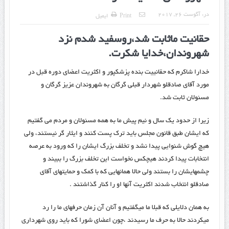
در:
آگوست 26, 2017
Print
ایمیل
حقانیت ماثابت شد،روسفید شدم نزد
شهروندان،خدایا شکرت.
خدارا شاکرم که حقانییت بنده پزشکپور و اکثریت اعضای دوره قبل در
مورد آقای صادقلو شهردار قبلی گرگان به شهروندان عزیز گرگان و
مسئولان ثابت شد.
زیرا از حدود یک سال و نیم پیش ما به همه مسئولان و مردم می گفتیم
که ایشان طبق قانون مجلس باید ترک پست کنند و ایثار گر نیستند، ولی
هیچ گوش شنوایی پیدا نشد و تخلف بزرگ ایشان را که ورود به عرصه
انتخابات پیدا کردند هیچکس نخواست این تخلف بزرگ را ببیند و
چشمهایشان را بستند ولی حالا همانهایی که با کمک و حمایتهای آقای
صادقلو انتخاب شدند اکثریت آنها او را کنار گذاشتند .
به همان دلایلی که قبلا ما میگفتیم و آنان آن زمان حرفهای ما را رد
میکردند حالا به حرف ما رسیدند ،چون اعضای شورا که باید روی شهرداری