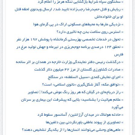
» سخنگوی سپاه شرایط بازگشایی تنگه هرمز را اعلام کرد
» ربایش و قتل حمیدرضا رجب‌زاده تایید شد/ ارسال ویدئوی لحظه قتل
او برای خانواده‌اش
» نزدیکی مارها به محیط‌های مسکونی اراک در پی گرمای هوا
» استرس روی سلامت بدن چه تاثیری دارد؟
» تحول در خدمات تخصصی بهزیستی کرمانشاه با پوشش ۱۹۲ هزار نفر
» تحقق ۱۲۴ درصدی برنامه جوجه‌ریزی در تیرماه و جهش تولید مرغ در
فارس
» درگذشت رئیس دفتر نمایندگی وزارت خارجه در همدان بر اثر سانحه
» صادرات کشاورزی گلستان از مرز ۴۲ میلیون دلار گذشت
» اجرای نمایش کمدی «سبیل السلطنه» در سنگلج
» «توافق مکه» آغاز شکل‌گیری «ناتوی اسلامی» است؟
» راز دریاچه‌ای در گیلان که هر روز رنگ عوض می‌کند! | تصاویر
» علائم هپاتیت را بشناسید؛ بلایی که پیشرفت این بیماری بر سرتان
می‌آورد
» حادثه هولناک در میدان آرژانتین/ آسانسور سقوط کرد
» تصاویری از پیوند عاطفی باورنکردنی بین دلفین‌ها
» ماهی‌های وحشی می‌توانند انسان‌ها را از یکدیگر تشخیص دهند؟