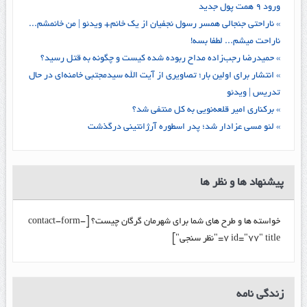
ورود ۹ همت پول جدید
» ناراحتی جنجالی همسر رسول نجفیان از یک خانم+ ویدئو | من خانمشم...
ناراحت میشم... لطفا بسه!
» حمیدرضا رجب‌زاده مداح ربوده شده کیست و چگونه به قتل رسید؟
» انتشار برای اولین بار؛ تصاویری از آیت الله سیدمجتبی خامنه‌ای در حال
تدریس | ویدئو
» برکناری امیر قلعه‌نویی به کل منتفی شد؟
» لئو مسی عزادار شد؛ پدر اسطوره آرژانتینی درگذشت
پیشنهاد ها و نظر ها
خواسته ها و طرح های شما برای شهرمان گرگان چیست؟ [contact-form-
7 id="77" title="نظر سنجی"]
زندگي نامه