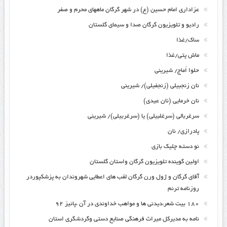
عزاداری امام حسین (ع) در شهر گرگان ماههای محرم و صفر
رادیو و تلویزیون گرگان صدا و سیمای گلستان
ساک/غذا
ماش پتی/غذا
حلوا اُماج/ شیرینی
نان زنجبیلی (زنجفیلی)/ شیرینی
نان خرمایی (نان عیدی)
سرغربالی (سرغلبیلی) یا (سرغربیلی)/ شیرینی
پادرازی/ نان
نو دسته چلیک بازی
اولین گوینده تلویزیون گرگان واستان گلستان
آقای گرگان و ژول ورن گرگان لقب های اعطایی شهروندان به پزشکپوردر
روزنامه ترنم
۱۸۰ بیت شعر،دیدنی ها و مواهب خداوندی در آن ،پائیز ۹۲
نامه به مدیرکل میراث فرهنگی صنایع دستی وگردشگری استان