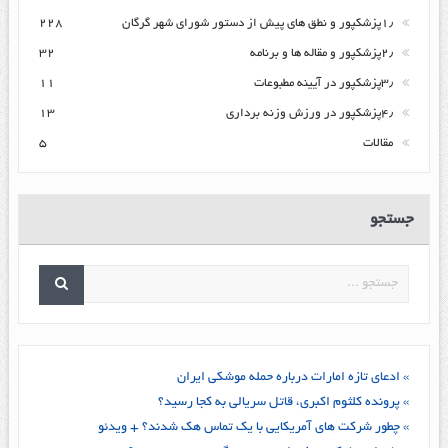
۱٫پزشکپور و نطق های پیش از دستور شورای شهر گرگان
۲۲۸
۲٫پزشکپور و مقاله ها و برنامه
۳۲
۳٫پزشکپور در آیینه مطبوعات
۱۱
۴٫پزشکپور در ورزش وزنه برداری
۱۳
مقالات
۵
جستجو
» ادعای تازه امارات درباره حمله موشکی ایران
» پرونده کلثوم اکبری، قاتل سریالی به کجا رسید؟
» چطور شرکت های آمریکایی با یک تماس هک شدند؟ + ویدئو