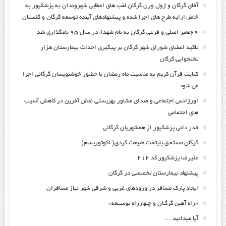
آقای گرگان و ژول ورن گرگان لقب های اعطایی شهروندان به پزشکپور به
خاطر؛ارایه طرح های اجرا شده و پیشنهادهای آینده توسعه گرگان و گلستان
۶۹معبر اصلی و فرعی گرگان به نام شهداء در سال ۹۵ نامگذاری شد
تاکید اعضای شورای شهر گرگان بر پیگیری احداث بیمارستان هزار
تختخوابی گرگان
کتابت قرآن کریم به مناسبت ماه رمضان با حضور خوشنویسان گرگانی اجرا
می شود
اورژانس اجتماعی و صدای مشاور بهزیستی نقش آفرین در کاهش آسیب
های اجتماعی
قدر دانی پزشکپور از همشهریان گرگانی
گرگان مستحق پایتخت طبیعت گردی( اکوتوریسم)
علیرضا پزشکپور کد ۲۱۲
پیشنهاد بیمارستان تخصصی در گرگان
ایجاد پارک مسافر در ورودهای غربی و شرقی شهر نیاز مسافران
«راه آهـن گرگـان و چـهارراه توســعه»
آیا میدانید …