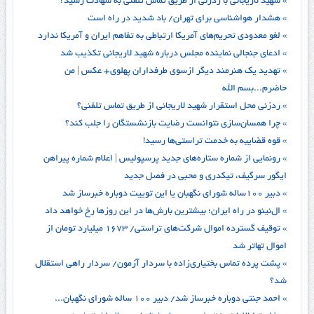
» شهید لاریجانی با ردزنی از طریق تماس تلفنی به شهادت رسید؟
» هشدار هواشناسی برای تهران/ باد شدید در راه است
» لغو معدودی تحریم‌های آمریکا ارتباطی به تفاهم ایران و آمریکا ندارد
» ادعای جنجالی نماینده مجلس درباره شهید لاریجانی تکذیب شد
» تهدید یک هنرمند دیگر ازسوی طرفداران پهلوی+ عکس | من
حاضرم...بسم الله
» ردزنی محل استقرار شهید لاریجانی از طریق تماس تلفنی؟
» چرا همسان‌سازی نتوانست رضایت بازنشستگان را جلب کند؟
» قوه قضاییه به خدمت تراستی‌ها رسید!
» رونمایی از شماره ستاره‌های جدید پرسپولیس | اعلام شماره پیراهن
ایگور سرگیف، تیکدری و محبی در فصل جدید
» دبیر ۱۰۰ساله شورای نگهبان یا این توییت دوباره خبرساز شد
» ال‌نینو در راه ایران؛ بیشترین بارش‌ها در این روزها رخ خواهد داد
» توقیف گسترده اموال شرکت‌های تراستی/ ۱۶۷۳ میلیارد تومان از
اموال تهاتر شد
» پشت پرده تماس بختیاری‌زاده با سردار آزمون/ سردار راهی استقلال
شد؟
» احمد جنتی دوباره خبرساز شد/ دبیر ۱۰۰ ساله شورای نگهبان...