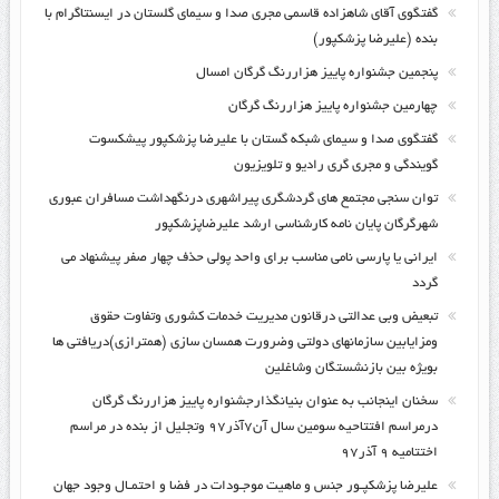
گفتگوی آقای شاهزاده قاسمی مجری صدا و سیمای گلستان در ایسنتاگرام با
بنده (علیرضا پزشکپور)
پنجمین جشنواره پاییز هزاررنگ گرگان امسال
چهارمین جشنواره پاییز هزاررنگ گرگان
گفتگوی صدا و سیمای شبکه گستان با علیرضا پزشکپور پیشکسوت
گویندگی و مجری گری رادیو و تلویزیون
توان سنجی مجتمع های گردشگری پیراشهری درنگهداشت مسافران عبوری
شهرگرگان پایان نامه کارشناسی ارشد علیرضاپزشکپور
ایرانی یا پارسی نامی مناسب برای واحد پولی حذف چهار صفر پیشنهاد می
گردد
تبعیض وبی عدالتی درقانون مدیریت خدمات کشوری وتفاوت حقوق
ومزایابین سازمانهای دولتی وضرورت همسان سازی (همترازی)دریافتی ها
بویژه بین بازنشستگان وشاغلین
سخنان اینجانب به عنوان بنیانگذارجشنواره پاییز هزاررنگ گرگان
درمراسم افتتاحیه سومین سال آن۷آذر۹۷ وتجلیل از بنده در مراسم
اختتامیه ۹ آذر۹۷
علیرضا پزشکپـور جنس و ماهیت موجـودات در فضا و احتمـال وجود جهان