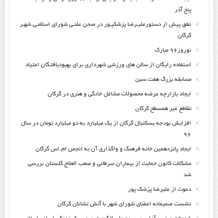
پنج آذر
نطق پیش از دستورعلیـرضا پزشکپـور در صحن علنـی شورای اسلامـی شهـر
گرگان
نوروز۹۶ مبارک
استفاده رایگان از سالن های ورزشی شهرداری برای بهبودیافتگان اعتیاد
مسابقه بزرگ هفت سین
ایجاد بازارچه عرضه محصولات مشاغل خانگی و هنری در گرگان
تقاطع غیر همسطح گرگان
افزایش بودجه بسکتبال گرگان از یک میلیارد به دو میلیارد تومان در سال
۹۶
ایجاد پانزدهمین خانه فرهنگ و واگذاری آن به انجمن ام.اس گرگان
مشکلات کانون حمایت از بیماران سرطانی و صعب العلاج گلستان بررسی
شد
دعوت از علیرضا پزشک پور
نشست صمیمانه اعضای شورای شهر با آتش نشانان گرگان