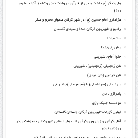
های دیگر (برداشت هایـی از قـرآن و روایات دینی و تطبیق آنها با علـوم
روز)
عزاداری امام حسین (ع) در شهر گرگان ماههای محرم و صفر
رادیو و تلویزیون گرگان صدا و سیمای گلستان
ساک/غذا
ماش پتی/غذا
حلوا اُماج/ شیرینی
نان زنجبیلی (زنجفیلی)/ شیرینی
نان خرمایی (نان عیدی)
سرغربالی (سرغلبیلی) یا (سرغربیلی)/ شیرینی
پادرازی/ نان
نو دسته چلیک بازی
اولین گوینده تلویزیون گرگان واستان گلستان
آقای گرگان و ژول ورن گرگان لقب های اعطایی شهروندان به پزشکپوردر
روزنامه ترنم
۱۸۰ بیت شعر،دیدنی ها و مواهب خداوندی در آن ،پائیز ۹۲