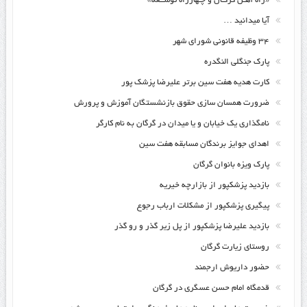
«راه آهـن گرگـان و چـهارراه توســعه»
آیا میدانید …
۳۴ وظیفه قانونی شورای شهر
پارک جنگلی النگدره
کارت هدیه هفت سین برتر علیرضا پزشک پور
ضرورت همسان سازی حقوق بازنشستگان آموزش و پرورش
نامگذاری یک خیابان و یا میدان در گرگان به نام کارگر
اهدای جوایز برندگان مسابقه هفت سین
پارک ویزه بانوان گرگان
بازدید پزشکپور از بازارچه خیریه
پیگیری پزشکپور از مشکلات ارباب رجوع
بازدید علیرضا پزشکپور از پل زیر گذر و رو گذر
روستای زیارت گرگان
حضور داریوش ارجمند
قدمگاه امام حسن عسگری در گرگان