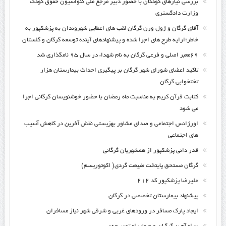
بررسی نیازهای کودکان با حضور دبیر مرجع ملی کنواسیون حقوق کودک
وزارت دادگستری
آقای گرگان و ژول ورن گرگان لقب های اعطایی شهروندان به پزشکپور به
خاطر؛ارایه طرح های اجرا شده و پیشنهادهای آینده توسعه گرگان و گلستان
۶۹معبر اصلی و فرعی گرگان به نام شهداء در سال ۹۵ نامگذاری شد
تاکید اعضای شورای شهر گرگان بر پیگیری احداث بیمارستان هزار
تختخوابی گرگان
کتابت قرآن کریم به مناسبت ماه رمضان با حضور خوشنویسان گرگانی اجرا
می شود
اورژانس اجتماعی و صدای مشاور بهزیستی نقش آفرین در کاهش آسیب
های اجتماعی
قدر دانی پزشکپور از همشهریان گرگانی
گرگان مستحق پایتخت طبیعت گردی( اکوتوریسم)
علیرضا پزشکپور کد ۲۱۲
پیشنهاد بیمارستان تخصصی در گرگان
ایجاد پارک مسافر در ورودهای غربی و شرقی شهر نیاز مسافران