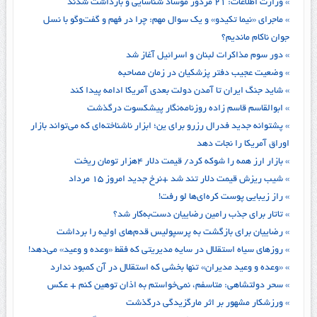
» وزارت اطلاعات: ۲۱ مزدور موساد شناسایی و بازداشت شدند
» ماجرای «نیما تکیدو» و یک سوال مهم: چرا در فهم و گفت‌وگو با نسل
جوان ناکام ماندیم؟
» دور سوم مذاکرات لبنان و اسرائیل آغاز شد
» وضعیت عجیب دفتر پزشکیان در زمان مصاحبه
» شاید جنگ ایران تا آمدن دولت بعدی آمریکا ادامه پیدا کند
» ابوالقاسم قاسم زاده روزنامه‌نگار پیشکسوت درگذشت
» پشتوانه جدید فدرال رزرو برای ین؛ ابزار ناشناخته‌ای که می‌تواند بازار
اوراق آمریکا را نجات دهد
» بازار ارز همه را شوکه کرد/ قیمت دلار ۴هزار تومان ریخت
» شیب ریزش قیمت دلار تند شد +نرخ جدید امروز ۱۵ مرداد
» راز زیبایی پوست کره‌ای‌ها لو رفت!
» تاتار برای جذب رامین رضاییان دست‌به‌کار شد؟
» رضاییان برای بازگشت به پرسپولیس قدم‌های اولیه را برداشت
» روزهای سیاه استقلال در سایه مدیریتی که فقط «وعده و وعید» می‌دهد!
» «وعده و وعید مدیران» تنها بخشی که استقلال در آن کمبود ندارد
» سحر دولتشاهی: متاسفم، نمی‌خواستم به اذان توهین کنم +‌ عکس
» ورزشکار مشهور بر اثر مارگزیدگی درگذشت