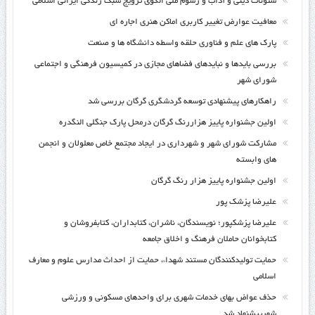
شئونات دینی و آداب و رسوم ملی الگوی ترویج سبک زندگی ایرانی اسلامی
معافیت عوارض تغییر کاربری اماکن هنری اجاره ای
پارک های علم و فناوری حلقه واسطه دانشگاه ها و صنعت
بررسی بایدها و نبایدهای فضاهای مجازی در کمیسیون فرهنگی و اجتماعی
شورای شهر
راهکارهای پیشنهادی توسعه گردشگری گرگان بررسی شد
اولین جشنواره پاییز هزاررنگ گرگان درمحل پارک جنگلی النگدره
مشارکت شورای شهر و شهرداری در ایجاد مجتمع خاص معلولان و انجمن
های وابسته
اولین جشنواره پاییز هزار رنگ گرگان
علیرضا پزشک پور
علیرضا پزشکپور؛ نویسندگان، ناشران، کتابداران، کتابفروشان و
کتابخوانان حاملان فرهنگ و اخلاق جامعه
حمایت تولیدکنندگان مستند شهداء، حمایت از احداث مدارس علوم و معارف
اسلامی
حذف عواض بهای خدمات شهری برای واحدهای مسکونی و ورزشی
شهرپیشنهاد شد