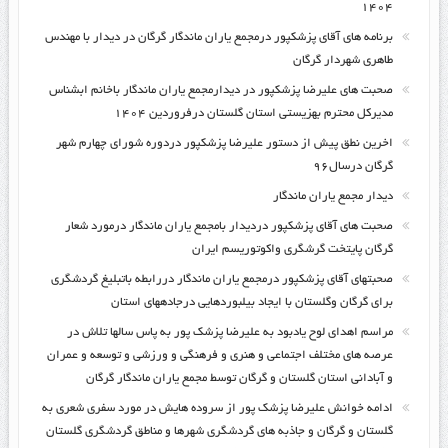
۱۴۰۴
برنامه های آقای پزشکپور درمجمع یاران ماندگار گرگان در دیدار با مهندس
طاهری شهردار گرگان
صحبت های علیرضا پزشکپور در دیدارمجمع یاران ماندگار باخانم ابشناس
مدیرکل محترم بهزیستی استان گلستان درفروردین ۱۴۰۴
اخرین نطق پیش از دستور علیرضا پزشکپور دردوره شورای چهارم شهر
گرگان درسال۹۶
دیدار مجمع یاران ماندگار
صحبت های آقای پزشکپور دردیدار بامجمع یاران ماندگار درمورد شعار
گرگان پایتخت گرشگری واکوتوریسم ایران
صحبتهای آقای پزشکپور درمجمع یاران ماندگار دررابطه باتبلیغ گردشگری
برای گرگان وگلستان با ایجاد بیلبوردهایی درجادههای استان
مراسم اهدای لوح یادبود به علیرضا پزشک پور به پاس سالها تلاش در
عرصه های مختلف اجتماعی و هنری و فرهنگی و ورزشی و توسعه و عمران
و آبادانی استان گلستان و گرگان توسط مجمع یاران ماندگار گرگان
ادامه خوانش علیرضا پزشک پور از سروده هایش در مورد سفری شعری به
گلستان و گرگان و جاذبه های گردشگری شهرها و مناطق گردشگری گلستان