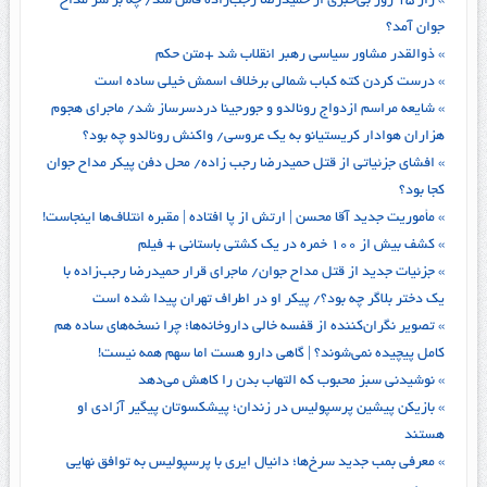
» راز ۱۵ روز بی‌خبری از حمیدرضا رجب‌زاده فاش شد/ چه بر سر مداح
جوان آمد؟
» ذوالقدر مشاور سیاسی رهبر انقلاب شد +متن حکم
» درست کردن کته کباب شمالی برخلاف اسمش خیلی ساده است
» شایعه مراسم ازدواج رونالدو و جورجینا دردسرساز شد/ ماجرای هجوم
هزاران هوادار کریستیانو به یک عروسی/ واکنش رونالدو چه بود؟
» افشای جزئیاتی از قتل حمیدرضا رجب زاده/ محل دفن پیکر مداح جوان
کجا بود؟
» مأموریت جدید آقا محسن | ارتش از پا افتاده | مقبره ائتلاف‌ها اینجاست!
» کشف بیش از ۱۰۰ خمره در یک کشتی باستانی + فیلم
» جزئیات جدید از قتل مداح جوان/ ماجرای قرار حمیدرضا رجب‌زاده با
یک دختر بلاگر چه بود؟/ پیکر او در اطراف تهران پیدا شده است
» تصویر نگران‌کننده از قفسه خالی داروخانه‌ها؛ چرا نسخه‌های ساده هم
کامل پیچیده نمی‌شوند؟ | گاهی دارو هست اما سهم همه نیست!
» نوشیدنی سبز محبوب که التهاب بدن را کاهش می‌دهد
» بازیکن پیشین پرسپولیس در زندان؛ پیشکسوتان پیگیر آزادی او
هستند
» معرفی بمب جدید سرخ‌ها؛ دانیال ایری با پرسپولیس به توافق نهایی