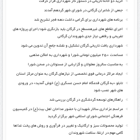
خرید دو خانه تاریخی در دستور کار شهرداری قرار گرفت
جمعی از شاعران گرگانی در شورای شهر گردهم آمدند
برنامه های شهرداری برای گرامی داشت دهه فجر تشریح شد
اجرای تقاطع های غیرهمسطح در گرگان باید بازنگری شود/اجرای پروژه های
تفریحی و رفاهی نیاز جدی شهروندان گرگانی
شهرداری بافت تاریخی گرگان تشکیل و نقشه جامع آن تدوین می شود
مساعدت ۲۵۰ میلیون تومانی شورا و شهرداری به اماکن مذهبی
به مناسبت سالروز معلولان و گزارشی از مسئولان در صحن شورا
ایجاد مراکز درمانی فوق تخصصی از نیازهای گرگان به عنوان مرکز استان
تابلو «به گرگان قدمگاه امام حسن عسگری (ع) خوش آمدید» در ورودی
های شهر نصب شود
راهکارهای توسعه گردشگری در گرگان بررسی شد
مراسم عزاداری سالار شهیدان با حضور مداحان اهل بیت(ع) در کمیسیون
فرهنگی اجتماعی شورای اسلامی شهر برگزار گردید
تولید محصولات سبز و ارگانیک و تغییر در فرآوری و روش های پخت غذاها
گامی مهم در ارتقاء سلامت شهروندان