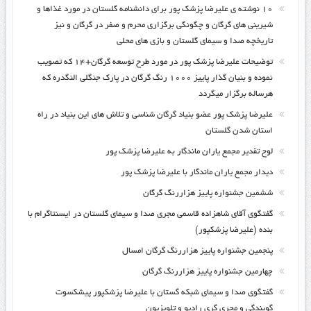
۱۰ نوشته ی علیرضا پزشک پور برای دانشنامه گلستان در مورد غذاها و
شیرینی های گرگان و چگونگی برگزاری محرم و صفر در گرگان و نیز
تاریخچه صدا و سیمای گلستان و بازی های محلی
توضیحات علیرضا پزشک پور در مورد طرح توسعه گرگان+۱۴ که تصویب
نموده و بنیان گذار پاییز ۱۰۰۰ رنگ گرگان در پارک جنگلی النگدره که
هرساله برگزار میگردد
علیرضا پزشک پور عضو بنیاد گرگان شناسی و تلاش های این بنیاد در راه
استان شدن گلستان
لوح تقدیر مجمع یاران ماندگار به علیرضا پزشک پور
دیدار مجمع یاران ماندگار با علیرضا پزشک پور
ششمین جشنواره پاییز هزاررنگ گرگان
گفتگوی آقای شاهزاده قاسمی مجری صدا و سیمای گلستان در ایسنتاگرام با
بنده (علیرضا پزشکپور)
پنجمین جشنواره پاییز هزاررنگ گرگان امسال
چهارمین جشنواره پاییز هزاررنگ گرگان
گفتگوی صدا و سیمای شبکه گستان با علیرضا پزشکپور پیشکسوت
گویندگی و مجری گری رادیو و تلویزیون