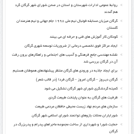
روابط عمومی ادارات شهرستان و استان در صحن شورای شهر گرگان گرد
هم آمدند
گرگان میزبان مسابقه فوتبال تیم ملی ۱۹۹۸ جام جهانی و تیم هنرمندان
گلستان
کودکان کار آموزش های فنی و حرفه ای می بینند
ایجاد مراکز فوق تخصصی درمانی از ضروریات توسعه شهری گرگان
نقشه مهندسی جامع فرهنگی و آسیب های اجتماعی و راهکارهای برون رفت
آن در گرگان بررسی شد
برای ایجاد جاذبه در ورودی های گرگان منتظر پیشنهادهای هموطنان هستیم
گرگان دیـروز – گرگان امروز – گرگان فردا (در قالب شعر)
کمیته گردشگری شورای شهر گرگان تشکیل می شود
ظرفیت های گرگان به عنوان پایتخت طبیعت گردی
سازمان های مردم نهاد زیست محیطی حافظان مردمی طبیعت
شورایاران محلات بازوهای توانمند شورای اسلامی شهر گرگان
حمایت شورا و شهرداری از ساخت مجموعه ماجراهای پدرام و پدربزرگ در
گرگان