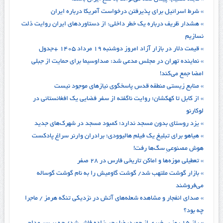
» شرط اسرائیل برای پذیرفتن درخواست آمریکا درباره ایران
» هشدار ظریف درباره یک خطر داخلی: از دستاوردهای ایران روایت ذلت
نسازیم
» قیمت دلار در بازار آزاد امروز دوشنبه ۱۹ مرداد ۱۴۰۵ +جدول
» نماینده تهران در مجلس مدعی شد: صداوسیما برای حمایت از جبلی
امضا جمع می‌کند!
» منابع زیستی منطقه قدس پاسخگوی نیازهای موجود نیست
» از کابل تا کهکشان؛ روایت ناگفته از سفر فضایی یک افغانستانی در
لوکارنو
» یزد روستای بدون مسجد ندارد؛ کمبود مسجد در شهرک‌های جدید
» هیاهو برای تبلیغ یک فیلم هالیوودی؛ برادران وارنر سراغ پادکست
هوش مصنوعیِ سگ‌ها رفت!
» تعطیلی موزه‌ها و اماکن تاریخی فارس در ۲۸ صفر
» بازار گوشت ملتهب شد/ گوشت گاومیش را به نام گوشت گوساله
می‌فروشند
» صدای انفجار و مشاهده شعله‌های آتش در نزدیکی تنگه هرمز / ماجرا
چه بود؟