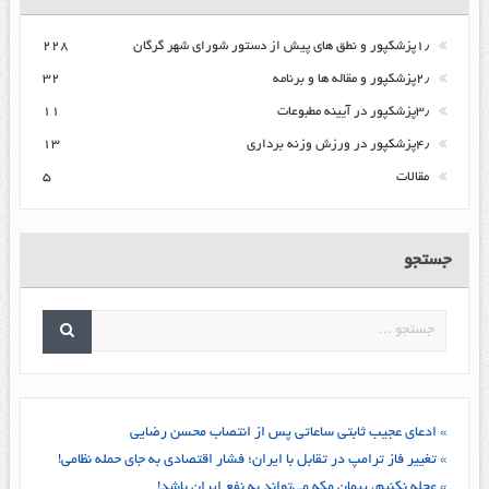
۱٫پزشکپور و نطق های پیش از دستور شورای شهر گرگان
۲۲۸
۲٫پزشکپور و مقاله ها و برنامه
۳۲
۳٫پزشکپور در آیینه مطبوعات
۱۱
۴٫پزشکپور در ورزش وزنه برداری
۱۳
مقالات
۵
جستجو
» ادعای عجیب ثابتی ساعاتی پس از انتصاب محسن رضایی
» تغییر فاز ترامپ در تقابل با ایران؛ فشار اقتصادی به جای حمله نظامی!
» عجله نکنیم، پیمان مکه می‌تواند به نفع ایران باشد!