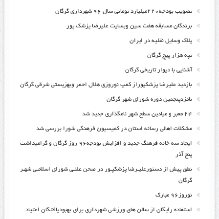
تصویب بودجه۲۲۰میلیارد تومانی سال ۹۶ شهرداری گرگان
برندگان مسابقه هفت سین وبسایت علیرضا پزشک پور
پلاک وسایل نقلیه در ایران
تپه هزار پیچ گرگان
آشنایی با دیوار تاریخی گرگان
بازدید علیرضا پزشکپوراز کمپ نوروزی هلال احمر وبهزیستی شرقی گرگان
نامزدپنجمین دوره شورای شهر گرگان
۲۴ معبر و میادین سطح شهر نامگذاری جدید شد
مشکلات اهالی رسانه استان در کمیسیون فرهنگی شورا بررسی شد
ایجاد سه خانه فرهنگ جدید و افزایش بودجه۹۶ روز گرگان و گرامیداشت
پنج آذر
نطق پیش از دستورعلیـرضا پزشکپـور در صحن علنـی شورای اسلامـی شهـر
گرگان
نوروز۹۶ مبارک
استفاده رایگان از سالن های ورزشی شهرداری برای بهبودیافتگان اعتیاد