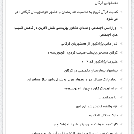
تختخوابی گرگان
کتابت قرآن کریم به مناسبت ماه رمضان با حضور خوشنویسان گرگانی اجرا
می شود
اورژانس اجتماعی و صدای مشاور بهزیستی نقش آفرین در کاهش آسیب
های اجتماعی
قدر دانی پزشکپور از همشهریان گرگانی
گرگان مستحق پایتخت طبیعت گردی( اکوتوریسم)
علیرضا پزشکپور کد ۲۱۲
پیشنهاد بیمارستان تخصصی در گرگان
ایجاد پارک مسافر در ورودهای غربی و شرقی شهر نیاز مسافران
«راه آهـن گرگـان و چـهارراه توســعه»
آیا میدانید …
۳۴ وظیفه قانونی شورای شهر
پارک جنگلی النگدره
کارت هدیه هفت سین برتر علیرضا پزشک پور
ضرورت همسان سازی حقوق بازنشستگان آموزش و پرورش