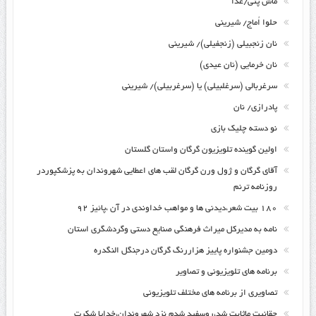
ماش پتی/غذا
حلوا اُماج/ شیرینی
نان زنجبیلی (زنجفیلی)/ شیرینی
نان خرمایی (نان عیدی)
سرغربالی (سرغلبیلی) یا (سرغربیلی)/ شیرینی
پادرازی/ نان
نو دسته چلیک بازی
اولین گوینده تلویزیون گرگان واستان گلستان
آقای گرگان و ژول ورن گرگان لقب های اعطایی شهروندان به پزشکپوردر
روزنامه ترنم
۱۸۰ بیت شعر،دیدنی ها و مواهب خداوندی در آن ،پائیز ۹۲
نامه به مدیرکل میراث فرهنگی صنایع دستی وگردشگری استان
دومین جشنواره پاییز هزاررنگ گرگان درجنگل النگدره
برنامه های تلویزیونی و تصاویر
تصاویری از برنامه های مختلف تلویزیونی
حقانیت ماثابت شد،روسفید شدم نزد شهروندان،خدایا شکرت