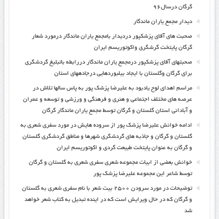
گرگان درسال۹۶
دیدار مجمع یاران ماندگار
صحبت های آقای پزشکپور دردیدار بامجمع یاران ماندگار درمورد شعار
گرگان پایتخت گرشگری واکوتوریسم ایران
صحبتهای آقای پزشکپور درمجمع یاران ماندگار دررابطه باتبلیغ گردشگری
برای گرگان وگلستان با ایجاد بیلبوردهایی درجادههای استان
مراسم اهدای لوح یادبود به علیرضا پزشک پور به پاس سالها تلاش در
عرصه های مختلف اجتماعی و هنری و فرهنگی و ورزشی و توسعه و عمران
و آبادانی استان گلستان و گرگان توسط مجمع یاران ماندگار گرگان
ادامه خوانش علیرضا پزشک پور از سروده هایش در مورد سفری شعری به
گلستان و گرگان و جاذبه های گردشگری شهرها و مناطق گردشگری گلستان
و گرگان به عنوان پایتخت طبیعت گردی و اکوتوریسم ایران
خوانش بعضی از ابیات مجموعه شعری سفری شعری به گلستان و گرگان
توسط شاعر این مجموعه علیرضا پزشک پور
توضیحات در مورد سرودن ۲۵۰۰ بیت شعر با نام سفری شعری به گلستان
و گرگان که در حال ویرایش است که در اینده تبدیل به کتاب شعر خواهد
شد