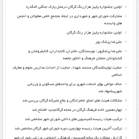
اولین جشنواره پاییز هزاررنگ گرگان درمحل پارک جنگلی النگدره
مشارکت شورای شهر و شهرداری در ایجاد مجتمع خاص معلولان و انجمن
های وابسته
اولین جشنواره پاییز هزار رنگ گرگان
علیرضا پزشک پور
علیرضا پزشکپور؛ نویسندگان، ناشران، کتابداران، کتابفروشان و
کتابخوانان حاملان فرهنگ و اخلاق جامعه
حمایت تولیدکنندگان مستند شهداء، حمایت از احداث مدارس علوم و معارف
اسلامی
حذف عواض بهای خدمات شهری برای واحدهای مسکونی و ورزشی
شهرپیشنهاد شد
مشکلات هیئت های امنای امامزادگان و بقاع متبرکه گرگان بررسی شد
چهاردهمین خانه فرهنگ گرگان در محله گرگانجدید افتتاح شد
ترکیب هیات رئیسه کمیسیون های داخلی شورای شهر مشخص شد
ترکیب آخرین هیئت رئیسه چهارمین دوره شورای شهر گرگان مشخص شد
گزارش عملکرد یک ساله کمیسیون فرهنگی، اجتماعی، ورزشی شورای شهر