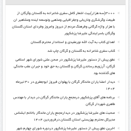
۳۰۰۰(سه هزار)بیت اشعار کامل سفری شاعرانه به گلستان وگرگان از
طبیعت وگرشگری وتاریخی وجغرافیایی ومذهبی وتوسعه اینده ومشاهیر ان
با هزار واژه گرگانی وفرهنگ مردم از دیروز وامروز وفردای استان گلستان
وگرگان باسرایندگی علیرضا پزشکپور
اهدای کتاب به آیت الله نورمفیدی و استاندار محترم گلستان
کتاب سفری شاعرانه به گلستان و گرگان چاپ شد
نطق پیش از دستور علیرضا پزشکپور در صحن علنی شورای شهر اسلامی
گرگان: آرزویم رساندن گرگان و گلستان به حق خود و جبران عقب ماندگی
های گذشته بود
دیدار اعضا یاران ماندگار گرگان با پهلوان فیروز ابوجعفری در ۳۰ تیرماه
۱۴۰۴
برنامه های آقای پزشکپور درمجمع یاران ماندگار گرگان در دیدار با مهندس
طاهری شهردار گرگان
صحبت های علیرضا پزشکپور در دیدارمجمع یاران ماندگار باخانم ابشناس
مدیرکل محترم بهزیستی استان گلستان درفروردین ۱۴۰۴
اخرین نطق پیش از دستور علیرضا پزشکپور دردوره شورای چهارم شهر