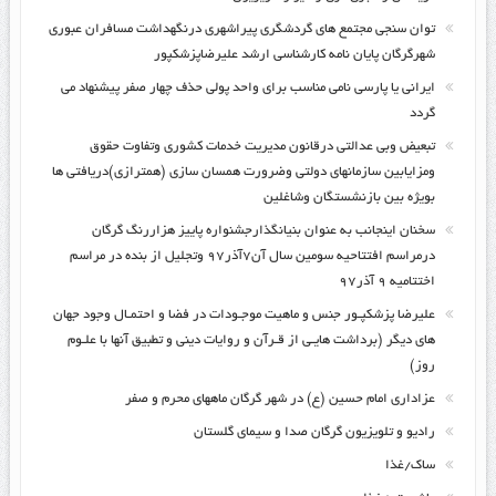
توان سنجی مجتمع های گردشگری پیراشهری درنگهداشت مسافران عبوری
شهرگرگان پایان نامه کارشناسی ارشد علیرضاپزشکپور
ایرانی یا پارسی نامی مناسب برای واحد پولی حذف چهار صفر پیشنهاد می
گردد
تبعیض وبی عدالتی درقانون مدیریت خدمات کشوری وتفاوت حقوق
ومزایابین سازمانهای دولتی وضرورت همسان سازی (همترازی)دریافتی ها
بویژه بین بازنشستگان وشاغلین
سخنان اینجانب به عنوان بنیانگذارجشنواره پاییز هزاررنگ گرگان
درمراسم افتتاحیه سومین سال آن۷آذر۹۷ وتجلیل از بنده در مراسم
اختتامیه ۹ آذر۹۷
علیرضا پزشکپـور جنس و ماهیت موجـودات در فضا و احتمـال وجود جهان
های دیگر (برداشت هایـی از قـرآن و روایات دینی و تطبیق آنها با علـوم
روز)
عزاداری امام حسین (ع) در شهر گرگان ماههای محرم و صفر
رادیو و تلویزیون گرگان صدا و سیمای گلستان
ساک/غذا