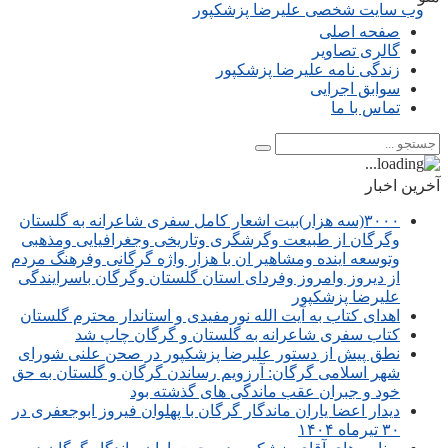
صفحه اصلی
گالری تصاویر
زندگی نامه علیرضا پزشکپور
سوابق اجرایی
تماس با ما
آخرین اخبار
۳۰۰۰(سه هزار)بیت اشعار کامل سفری شاعرانه به گلستان
وگرگان از طبیعت وگرشگری وتاریخی وجغرافیایی ومذهبی
وتوسعه اینده ومشاهیر ان با هزار واژه گرگانی وفرهنگ مردم
از دیروز وامروز وفردای استان گلستان وگرگان باسرایندگی
علیرضا پزشکپور
اهدای کتاب به آیت الله نورمفیدی و استاندار محترم گلستان
کتاب سفری شاعرانه به گلستان و گرگان چاپ شد
نطق پیش از دستور علیرضا پزشکپور در صحن علنی شورای
شهر اسلامی گرگان: آرزویم رساندن گرگان و گلستان به حق
خود و جبران عقب ماندگی های گذشته بود
دیدار اعضا یاران ماندگار گرگان با پهلوان فیروز ابوجعفری در
۳۰ تیرماه ۱۴۰۴