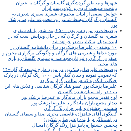
شهرها و مناطق گردشگری گلستان و گرگان به عنوان
پایتخت طبیعت گردی و اکوتوریسم ایران
خوانش بعضی از ابیات مجموعه شعری سفری شعری به
گلستان و گرگان توسط شاعر این مجموعه علیرضا پزشک
پور
توضیحات در مورد سرودن ۲۵۰۰ بیت شعر با نام سفری
شعری به گلستان و گرگان که در حال ویرایش است که در
اینده تبدیل به کتاب شعر خواهد شد
۱۰ نوشته ی علیرضا پزشک پور برای دانشنامه گلستان در
مورد غذاها و شیرینی های گرگان و چگونگی برگزاری محرم و
صفر در گرگان و نیز تاریخچه صدا و سیمای گلستان و بازی
های محلی
توضیحات علیرضا پزشک پور در مورد طرح توسعه گرگان+۱۴
که تصویب نموده و بنیان گذار پاییز ۱۰۰۰ رنگ گرگان در پارک
جنگلی النگدره که هرساله برگزار میگردد
علیرضا پزشک پور عضو بنیاد گرگان شناسی و تلاش های این
بنیاد در راه استان شدن گلستان
لوح تقدیر مجمع یاران ماندگار به علیرضا پزشک پور
دیدار مجمع یاران ماندگار با علیرضا پزشک پور
ششمین جشنواره پاییز هزاررنگ گرگان
گفتگوی آقای شاهزاده قاسمی مجری صدا و سیمای گلستان
در ایسنتاگرام با بنده (علیرضا پزشکپور)
پنجمین جشنواره پاییز هزاررنگ گرگان امسال
چهارمین جشنواره پاییز هزاررنگ گرگان