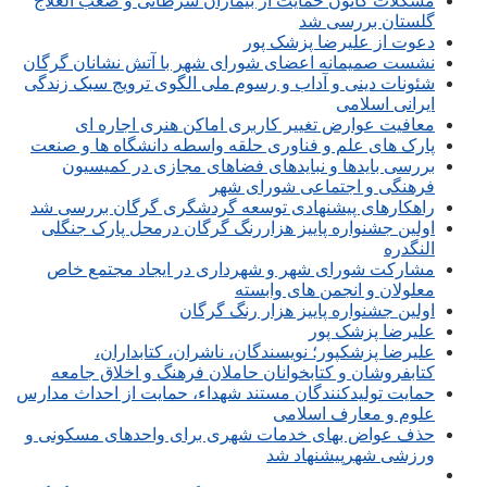
مشکلات کانون حمایت از بیماران سرطانی و صعب العلاج
گلستان بررسی شد
دعوت از علیرضا پزشک پور
نشست صمیمانه اعضای شورای شهر با آتش نشانان گرگان
شئونات دینی و آداب و رسوم ملی الگوی ترویج سبک زندگی
ایرانی اسلامی
معافیت عوارض تغییر کاربری اماکن هنری اجاره ای
پارک های علم و فناوری حلقه واسطه دانشگاه ها و صنعت
بررسی بایدها و نبایدهای فضاهای مجازی در کمیسیون
فرهنگی و اجتماعی شورای شهر
راهکارهای پیشنهادی توسعه گردشگری گرگان بررسی شد
اولین جشنواره پاییز هزاررنگ گرگان درمحل پارک جنگلی
النگدره
مشارکت شورای شهر و شهرداری در ایجاد مجتمع خاص
معلولان و انجمن های وابسته
اولین جشنواره پاییز هزار رنگ گرگان
علیرضا پزشک پور
علیرضا پزشکپور؛ نویسندگان، ناشران، کتابداران،
کتابفروشان و کتابخوانان حاملان فرهنگ و اخلاق جامعه
حمایت تولیدکنندگان مستند شهداء، حمایت از احداث مدارس
علوم و معارف اسلامی
حذف عواض بهای خدمات شهری برای واحدهای مسکونی و
ورزشی شهرپیشنهاد شد