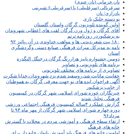
نان خرمایی (نان عیدی)
سرغربالی (سرغلبیلی) یا (سرغربیلی)/ شیرینی
پادرازی/ نان
نو دسته چلیک بازی
اولین گوینده تلویزیون گرگان واستان گلستان
آقای گرگان و ژول ورن گرگان لقب های اعطایی شهروندان
به پزشکپوردر روزنامه ترنم
۱۸۰ بیت شعر،دیدنی ها و مواهب خداوندی در آن ،پائیز ۹۲
نامه به مدیرکل میراث فرهنگی صنایع دستی وگردشگری
استان
دومین جشنواره پاییز هزاررنگ گرگان درجنگل النگدره
برنامه های تلویزیونی و تصاویر
تصاویری از برنامه های مختلف تلویزیونی
حقانیت ماثابت شد،روسفید شدم نزد شهروندان،خدایا شکرت
آگهی فراخوان ایده های نو جهت معرفی گرگان به هموطنان
از جانب پزشکپور
خبرنگاران حوزه شورای اسلامی شهر گرگان در کمیسیون
فرهنگی تجلیل شدند
گزارش عملکرد ۴ساله کمیسیون فرهنگی اجتماعی ورزشی
دوره چهارم شورای اسلامی شهر گرگان از مهر ماه ۹۳ تا
مرداد۹۶
ارتقاء سطح فرهنگی و آموزشی مردم در محلات با گسترش
خانه های فرهنگ
اولویت خانه های فرهنگ باید آموزش بانوان خانه دار برای