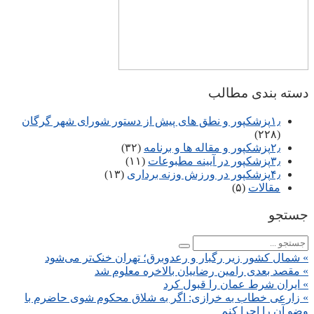
دسته بندی مطالب
۱٫پزشکپور و نطق های پیش از دستور شورای شهر گرگان
(۲۲۸)
۲٫پزشکپور و مقاله ها و برنامه
(۳۲)
۳٫پزشکپور در آیینه مطبوعات
(۱۱)
۴٫پزشکپور در ورزش وزنه برداری
(۱۳)
مقالات
(۵)
جستجو
» شمال کشور زیر رگبار و رعدوبرق؛ تهران خنک‌تر می‌شود
» مقصد بعدی رامین رضاییان بالاخره معلوم شد
» ایران شرط عمان را قبول کرد
» زارعی خطاب به خرازی: اگر به شلاق محکوم شوی حاضرم با
وضو آن را اجرا کنم