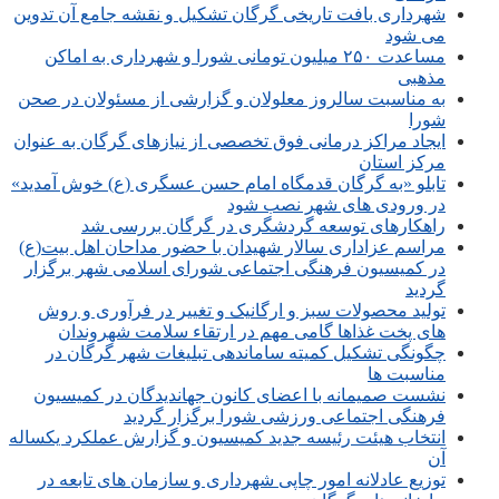
شهرداری بافت تاریخی گرگان تشکیل و نقشه جامع آن تدوین
می شود
مساعدت ۲۵۰ میلیون تومانی شورا و شهرداری به اماکن
مذهبی
به مناسبت سالروز معلولان و گزارشی از مسئولان در صحن
شورا
ایجاد مراکز درمانی فوق تخصصی از نیازهای گرگان به عنوان
مرکز استان
تابلو «به گرگان قدمگاه امام حسن عسگری (ع) خوش آمدید»
در ورودی های شهر نصب شود
راهکارهای توسعه گردشگری در گرگان بررسی شد
مراسم عزاداری سالار شهیدان با حضور مداحان اهل بیت(ع)
در کمیسیون فرهنگی اجتماعی شورای اسلامی شهر برگزار
گردید
تولید محصولات سبز و ارگانیک و تغییر در فرآوری و روش
های پخت غذاها گامی مهم در ارتقاء سلامت شهروندان
چگونگی تشکیل کمیته ساماندهی تبلیغات شهر گرگان در
مناسبت ها
نشست صمیمانه با اعضای کانون جهاندیدگان در کمیسیون
فرهنگی اجتماعی ورزشی شورا برگزار گردید
انتخاب هیئت رئیسه جدید کمیسیون و گزارش عملکرد یکساله
آن
توزیع عادلانه امور چاپی شهرداری و سازمان های تابعه در