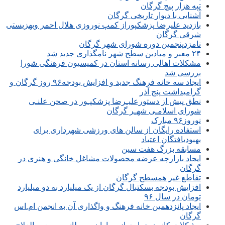
تپه هزار پیچ گرگان
آشنایی با دیوار تاریخی گرگان
بازدید علیرضا پزشکپوراز کمپ نوروزی هلال احمر وبهزیستی
شرقی گرگان
نامزدپنجمین دوره شورای شهر گرگان
۲۴ معبر و میادین سطح شهر نامگذاری جدید شد
مشکلات اهالی رسانه استان در کمیسیون فرهنگی شورا
بررسی شد
ایجاد سه خانه فرهنگ جدید و افزایش بودجه۹۶ روز گرگان و
گرامیداشت پنج آذر
نطق پیش از دستورعلیـرضا پزشکپـور در صحن علنـی
شورای اسلامـی شهـر گرگان
نوروز۹۶ مبارک
استفاده رایگان از سالن های ورزشی شهرداری برای
بهبودیافتگان اعتیاد
مسابقه بزرگ هفت سین
ایجاد بازارچه عرضه محصولات مشاغل خانگی و هنری در
گرگان
تقاطع غیر همسطح گرگان
افزایش بودجه بسکتبال گرگان از یک میلیارد به دو میلیارد
تومان در سال ۹۶
ایجاد پانزدهمین خانه فرهنگ و واگذاری آن به انجمن ام.اس
گرگان