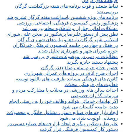
چابخانه های گرگان
نقاط ضعف و قوت برنامه های هفته بزرگداشت گرگان
بررسی شد
برنامه های ویژه ششمین پاسداشت هفته گرگان تشریح شد
پزشکپور رئیس کمیسیون فرهنگی، اجتماعی، ورزشی
مشکلات اهالی چناران و شاهکوه محله بررسی شد
نطق پیش از دستورعلیرضا پزشکپور در صحن علنی شورای
اسلامی شهر گرگان بایـدها و نبایـدهای شهـری گرگان
در هفتاد و چهارمین جلسه کمیسیون فرهنگی خبرنگاران
حوزه شورای شهر و شهرداری تجلیل شدند
مطالبات مردمی در موضوعات شهری بررسی شد
پیشنهاد بـدهید جایزه بگیرید
حضور خدام حرم امام رضا (ع) در گرگان
اجرای طرح اتاف در پروژه های عمرانی شهرداری
کانون های فرهنگی مساجد ظرفیت های بالقوه توسعه
فعالیت های فرهنگی محلات
احداث سالن های ورزشی در محلات با مشارکت مردم و
سرمایه گذاران خصوصی
اگر نهادهای خدماتی بتوانند وظایف خود را به درستی انجام
دهند، جامعه گلستان می شود
ایجاد بازارچه های صنایع دستی، مشاغل خانگی و محصولات
روستایی اولویت بندی می شود
علیرضا پزشکپور پیگیری ایجاد بازارچه های صنایع دستی در
دستور کار کمیسیون فرهنگی قرار گرفت