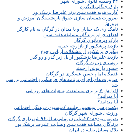
۳۴ وظیفه قانونی شورای شهر
پارک جنگلی النگدره
کارت هدیه هفت سین برتر علیرضا پزشک پور
ضرورت همسان سازی حقوق بازنشستگان آموزش و
پرورش
نامگذاری یک خیابان و یا میدان در گرگان به نام کارگر
اهدای جوایز برندگان مسابقه هفت سین
پارک ویزه بانوان گرگان
بازدید پزشکپور از بازارچه خیریه
پیگیری پزشکپور از مشکلات ارباب رجوع
بازدید علیرضا پزشکپور از پل زیر گذر و رو گذر
روستای زیارت گرگان
حضور داریوش ارجمند
قدمگاه امام حسن عسگری در گرگان
ضرورت های اجرای برنامه های فرهنگی و اجتماعی بررسی
شد
افزایش ۷ برابری مساعدت به هیات های ورزشی
آیا میدانید؟
آیا میدانید؟
یکصدو سی وپنجمین جلسه کمیسیون فرهنگی اجتماعی
ورزشی شورای شهر گرگان
تصویب بودجه۲۲۰میلیارد تومانی سال ۹۶ شهرداری گرگان
برندگان مسابقه هفت سین وبسایت علیرضا پزشک پور
پلاک وسایل نقلیه در ایران