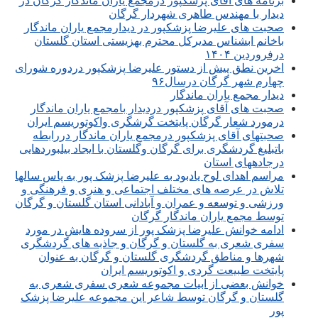
برنامه های آقای پزشکپور درمجمع یاران ماندگار گرگان در
دیدار با مهندس طاهری شهردار گرگان
صحبت های علیرضا پزشکپور در دیدارمجمع یاران ماندگار
باخانم ابشناس مدیرکل محترم بهزیستی استان گلستان
درفروردین ۱۴۰۴
اخرین نطق پیش از دستور علیرضا پزشکپور دردوره شورای
چهارم شهر گرگان درسال۹۶
دیدار مجمع یاران ماندگار
صحبت های آقای پزشکپور دردیدار بامجمع یاران ماندگار
درمورد شعار گرگان پایتخت گرشگری واکوتوریسم ایران
صحبتهای آقای پزشکپور درمجمع یاران ماندگار دررابطه
باتبلیغ گردشگری برای گرگان وگلستان با ایجاد بیلبوردهایی
درجادههای استان
مراسم اهدای لوح یادبود به علیرضا پزشک پور به پاس سالها
تلاش در عرصه های مختلف اجتماعی و هنری و فرهنگی و
ورزشی و توسعه و عمران و آبادانی استان گلستان و گرگان
توسط مجمع یاران ماندگار گرگان
ادامه خوانش علیرضا پزشک پور از سروده هایش در مورد
سفری شعری به گلستان و گرگان و جاذبه های گردشگری
شهرها و مناطق گردشگری گلستان و گرگان به عنوان
پایتخت طبیعت گردی و اکوتوریسم ایران
خوانش بعضی از ابیات مجموعه شعری سفری شعری به
گلستان و گرگان توسط شاعر این مجموعه علیرضا پزشک
پور