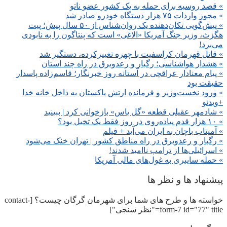
» قصد روسیه برای حمله به یک کشور عضو ناتو
» مجوز واردات ۷۵ هزار دستگاه خودرو صادر شد
» پیش‌گویی تکان‌دهنده یک روان‌شناس از ۵۰ سال پیش؛ پیت
هگزث، وزیر جنگ آمریکا «الاغی» است که پنتاگون را به نابودی
می‌برد!
» قاتل قهرمان کراسفیت با چهره‌ تغییرکرده، دستگیر شد
» هشدار هواشناسی؛ رگبار و رعدوبرق در راه چند استان
» پیام معنادار عراقچی در آستانه روز خبرنگار؛ قاسم‌زاده پاسدار
حقیقت بود
» ورود نخست‌وزیر و فرمانده ارتش پاکستان به داخل خانه خدا
+ویدئو
» شادمهر عقیلی قطعه «گل یاس» بازخوانی کرد | ببینید
» ۱۰ هزار قدم پیاده‌روی در روز فقط یک تخیل بود؟
» آمیتاب باچان به ایران می‌آید + فیلم
» رگبار و رعدوبرق در راه مناطق کشور | تهران خنک می‌شود
» اسرائیلی‌ها از ترامپ ناامید شدند!
» حمله سایبری به غول‌های مالی آمریکا
پیشنهاد ها و نظر ها
خواسته ها و طرح های شما برای شهرمان گرگان چیست؟ [contact-
form-7 id="77" title="نظر سنجی"]