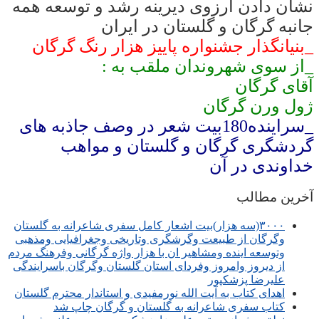
نشان دادن آرزوی دیرینه رشد و توسعه همه
جانبه گرگان و گلستان در ایران
_بنیانگذار جشنواره پاییز هزار رنگ گرگان
_از سوی شهروندان ملقب به :
آقای گرگان
ژول ورن گرگان
_سراینده180بیت شعر در وصف جاذبه های
گردشگری گرگان و گلستان و مواهب
خداوندی در آن
آخرین مطالب
۳۰۰۰(سه هزار)بیت اشعار کامل سفری شاعرانه به گلستان
وگرگان از طبیعت وگرشگری وتاریخی وجغرافیایی ومذهبی
وتوسعه اینده ومشاهیر ان با هزار واژه گرگانی وفرهنگ مردم
از دیروز وامروز وفردای استان گلستان وگرگان باسرایندگی
علیرضا پزشکپور
اهدای کتاب به آیت الله نورمفیدی و استاندار محترم گلستان
کتاب سفری شاعرانه به گلستان و گرگان چاپ شد