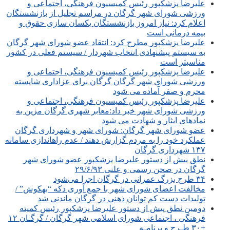
علیرضا پزشکپور رئیس کمیسیون فرهنگی، اجتماعی و
ورزشی شورای شهر گرگان در مراسم تجلیل از بازنشستگان
اعلام کرد: نیاز امروز بازنشستگان یکسان سازی حقوق و
بیمه درمانی است
علیرضا پزشکپور مطرح کرد: انتقاد عضو شورای شهر گرگان
به سیستم پیشنهادی انتخاب شهردار / سیستم فعلی در کشور
مناسبتر است
علیرضا پزشکپور رئیس کمیسیون فرهنگی، اجتماعی و
ورزشی شورای شهر گرگان گرگان برای عزاداری شایسته
محرم و صفر آماده می شود
علیرضا پزشکپور رئیس کمیسیون فرهنگی، اجتماعی و
ورزشی شورای شهر خبر داد:معابر شهری گرگان مزین به
نمادهای ایثار و شهادت می شود
عضو شورای شهر گرگان: شورای شهر و شهرداری گرگان
عملکرد خود را به مردم گزارش دهند / عدم راه‎اندازی سامانه
۱۳۷ شهرداری گرگان
نطق پیش از دستور علیرضا پزشکپور عضو شورای شهر
گرگان در صحن رسمی و علنی ۲۹/۶/۹۳
۳۴ طرح بزرگ عمرانی در گرگان اجرا می‌شود
مخالفت اعضای شورای شهر با جمع آوری دکه “بهکوش” /
تولیدات دست کم توانان ذهنی در گرگان ماندنی شد
دومین نطق پیش از دستور علیرضا پزشکپور رئیس کمیته
فرهنگی ، اجتماعی شورای اسلامی شهر گرگان / گرگـان ۱۲
+۳۰ طـرح و برنامـه