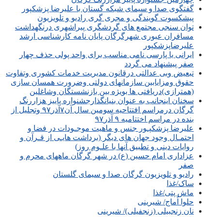
گفتگوی صدا و سیمای شبکه گستان با علیرضا پزشکپور
پیشکسوت گویندگی و مجری گری رادیو و تلویزیون
توان سنجی مجتمع های گردشگری پیراشهری درنگهداشت
مسافران عبوری شهرگرگان پایان نامه کارشناسی ارشد
علیرضاپزشکپور
ایرانی یا پارسی نامی مناسب برای واحد پولی حذف چهار
صفر پیشنهاد می گردد
تبعیض وبی عدالتی درقانون مدیریت خدمات کشوری وتفاوت
حقوق ومزایابین سازمانهای دولتی وضرورت همسان سازی
(همترازی)دریافتی ها بویژه بین بازنشستگان وشاغلین
سخنان اینجانب به عنوان بنیانگذارجشنواره پاییز هزاررنگ
گرگان درمراسم افتتاحیه سومین سال آن۷آذر۹۷ وتجلیل از
بنده در مراسم اختتامیه ۹ آذر۹۷
علیرضا پزشکپـور جنس و ماهیت موجـودات در فضا و
احتمـال وجود جهان های دیگر (برداشت هایـی از قـرآن و
روایات دینی و تطبیق آنها با علـوم روز)
عزاداری امام حسین (ع) در شهر گرگان ماههای محرم و
صفر
رادیو و تلویزیون گرگان صدا و سیمای گلستان
ساک/غذا
ماش پتی/غذا
حلوا اُماج/ شیرینی
نان زنجبیلی (زنجفیلی)/ شیرینی