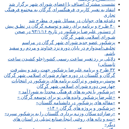
نشست مشترک اصناف با اعضای شورای شهر برگزار شد
انتقاد به نغییر کاربری فرهنگسرای گرگان به مجتمع فرهنگی
تجاری
دغدغه های جوانان در مسائل شهری مطرح شد
۴۰ طـرح و برنامه برای رشد و توسعـه گرگان در نطـق پیش
از دستـور علیرضـا پزشکپور در تاریخ ۹۳/۱/۱۶ در صحن
شـورای اسلامی شهـر گرگان
پزشکپور عضو جدید شورای شهر گرگان در مراسم
تحلیف:امیدوارم در پایان دوره نزد خداوند و مردم رو سفید
باشم.
دلایلی بر رد تغییر ساعت رسمی کشور(جلو کشیدن ساعت
تابستانی)
۳۲ طرح و برنامه علیرضا پزشکپور جهت رشد و پیشرفت
گرگان و گلستان در دوره چهارم شورای اسلامی شهر گرگان
پوستر،بروشور و تراکت برنامه های پزشکپور در انتخابات
چهارمین دوره شورای اسلامی شهر گرگان
«پزشکپور با تجربه های فرهنگی مجدداً به شورا آمد »
«علیرضا پزشکپور وایده هایی نو برای توسعه گرگان »
«مقاله های پزشکپور در دانشنامه گلستان»
«پزشکپور و پروژه های گرگان + ۱۴»
«رضازاده سکان وزنـه برداری گلستان را به پزشکپور سپرد»
«پنبه و دانه های روغنی اینجا،صنایع تبدیلی در استان های
دیگر»