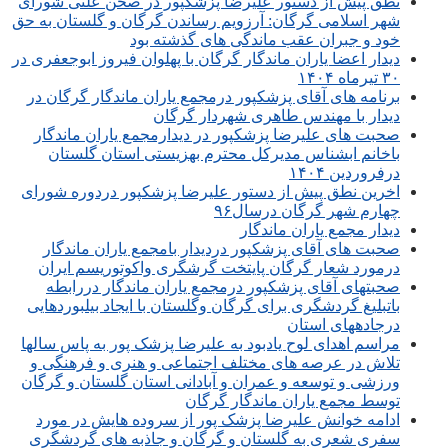
نطق پیش از دستور علیرضا پزشکپور در صحن علنی شورای
شهر اسلامی گرگان: آرزویم رساندن گرگان و گلستان به حق
خود و جبران عقب ماندگی های گذشته بود
دیدار اعضا یاران ماندگار گرگان با پهلوان فیروز ابوجعفری در
۳۰ تیرماه ۱۴۰۴
برنامه های آقای پزشکپور درمجمع یاران ماندگار گرگان در
دیدار با مهندس طاهری شهردار گرگان
صحبت های علیرضا پزشکپور در دیدارمجمع یاران ماندگار
باخانم ابشناس مدیرکل محترم بهزیستی استان گلستان
درفروردین ۱۴۰۴
اخرین نطق پیش از دستور علیرضا پزشکپور دردوره شورای
چهارم شهر گرگان درسال۹۶
دیدار مجمع یاران ماندگار
صحبت های آقای پزشکپور دردیدار بامجمع یاران ماندگار
درمورد شعار گرگان پایتخت گرشگری واکوتوریسم ایران
صحبتهای آقای پزشکپور درمجمع یاران ماندگار دررابطه
باتبلیغ گردشگری برای گرگان وگلستان با ایجاد بیلبوردهایی
درجادههای استان
مراسم اهدای لوح یادبود به علیرضا پزشک پور به پاس سالها
تلاش در عرصه های مختلف اجتماعی و هنری و فرهنگی و
ورزشی و توسعه و عمران و آبادانی استان گلستان و گرگان
توسط مجمع یاران ماندگار گرگان
ادامه خوانش علیرضا پزشک پور از سروده هایش در مورد
سفری شعری به گلستان و گرگان و جاذبه های گردشگری