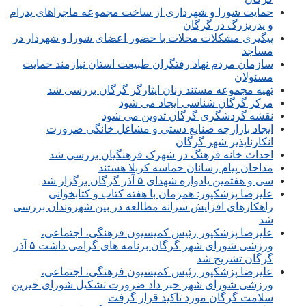
حمایت شورا و شهرداری از ساخت مجموعه ماجراهای پدرام
و پدربزرگ در گرگان
پیگیری مشکلات محلات با حضور اعضای شورا و شهردار در
مساجد
سازمان مردم نهاد رفتگران طبیعت استان نیازمند حمایت
مسئولان
تهیه مجموعه مستند زنان ایثارگر گرگان بررسی شد
مرکز گرگان شناسی ایجاد می شود
نقشه گردشگری گرگان تدوین می شود
ایجاد بازارچه صنایع دستی و مشاغل خانگی ضرورت
انکارناپذیر شهر گرگان
احداث خانه فرهنگ در شهرک فرهنگیان بررسی شد
مداحان پیام رسانان حماسه کربلا هستند
سی و هفتمین یادواره شهدای ۵ آذر گرگان برگزار شد
علیرضا پزشکپور: همزمان با هفته کتاب و کتابخوانی
راهکارهای افزایش سرانه مطالعه در بین شهروندان بررسی
شد
علیرضا پزشکپور رئیس کمیسیون فرهنگی، اجتماعی،
ورزشی شورای شهر گرگان برنامه های گرامی داشت ۵ آذر
گرگان تشریح شد
علیرضا پزشکپور رئیس کمیسیون فرهنگی، اجتماعی،
ورزشی شورای شهر خبر داد ضرورت تشکیل شورای خیرین
سلامت گرگان مورد تاکید قرار گرفت