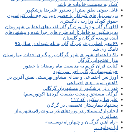
کمک به معیشت خانواده ها باشد
فایل صوتی نطق پیش از دستور علیرضا پزشکپور
بررسی نیازهای کودکان با حضور دبیر مرجع ملی کنواسیون
حقوق کودک وزارت دادگستری
آقای گرگان و ژول ورن گرگان لقب های اعطایی شهروندان
به پزشکپور به خاطر؛ارایه طرح های اجرا شده و پیشنهادهای
آینده توسعه گرگان و گلستان
۶۹معبر اصلی و فرعی گرگان به نام شهداء در سال ۹۵
نامگذاری شد
تاکید اعضای شورای شهر گرگان بر پیگیری احداث بیمارستان
هزار تختخوابی گرگان
کتابت قرآن کریم به مناسبت ماه رمضان با حضور
خوشنویسان گرگانی اجرا می شود
اورژانس اجتماعی و صدای مشاور بهزیستی نقش آفرین در
کاهش آسیب های اجتماعی
قدر دانی پزشکپور از همشهریان گرگانی
گرگان مستحق پایتخت طبیعت گردی( اکوتوریسم)
علیرضا پزشکپور کد ۲۱۲
پیشنهاد بیمارستان تخصصی در گرگان
ایجاد پارک مسافر در ورودهای غربی و شرقی شهر نیاز
مسافران
«راه آهـن گرگـان و چـهارراه توســعه»
آیا میدانید …