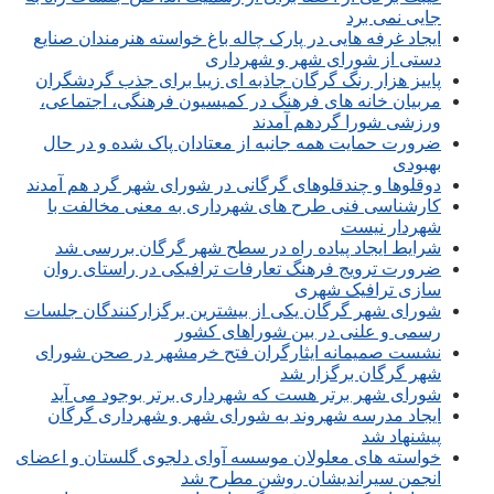
جایی نمی برد
ایجاد غرفه هایی در پارک چاله باغ خواسته هنرمندان صنایع
دستی از شورای شهر و شهرداری
پاییز هزار رنگ گرگان جاذبه ای زیبا برای جذب گردشگران
مربیان خانه های فرهنگ در کمیسیون فرهنگی، اجتماعی،
ورزشی شورا گردهم آمدند
ضرورت حمایت همه جانبه از معتادان پاک شده و در حال
بهبودی
دوقلوها و چندقلوهای گرگانی در شورای شهر گرد هم آمدند
کارشناسی فنی طرح های شهرداری به معنی مخالفت با
شهردار نیست
شرایط ایجاد پیاده راه در سطح شهر گرگان بررسی شد
ضرورت ترویج فرهنگ تعارفات ترافیکی در راستای روان
سازی ترافیک شهری
شورای شهر گرگان یکی از بیشترین برگزارکنندگان جلسات
رسمی و علنی در بین شوراهای کشور
نشست صمیمانه ایثارگران فتح خرمشهر در صحن شورای
شهر گرگان برگزار شد
شورای شهر برتر هست که شهرداری برتر بوجود می آید
ایجاد مدرسه شهروند به شورای شهر و شهرداری گرگان
پیشنهاد شد
خواسته های معلولان موسسه آوای دلجوی گلستان و اعضای
انجمن سیراندیشان روشن مطرح شد