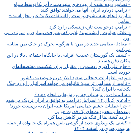
» تصاویر دیده نشده از پهپادهای منهدم‌شده آمریکا توسط سپاه
» ترامپ درباره ایران: آنها می‌خواهند توافق کنند
» این ژل‌های شستشوی پوست را استفاده نکنید/ غیرمجاز است+
اسامی
» ترامپ درخواست تازه زلنسکی را رد کرد
» علائم هپاتیت را بشناسید/ بلایی که پیشرفت بیماری بر سرتان می
آورد
» معادله نظامی جدید در یمن: با هرگونه تحرک در خاک یمن مقابله
می‌کنیم
» کشف یک گورستان عجیب/ افرادی با جایگاه اجتماعی بالا در این
مکان دفن هستند
» حاج علی اکبری: دشمن در مقابل ایران شکست مفتضحانه‌ای
خورده است
» ویدیو| اظهارات جنجالی سعید لیلاز درباره وضعیت کشور
» ناامید از همراهی ترامپ؛ نتانیاهو می‌خواهد اسرائیل را وارد جنگ
یکجانبه با ایران کند؟
» سالمندان در تابستان چه ورزش‌هایی انجام دهند؟
» ادعای کانال ۱۴ اسرائیل: ترامپ به توافق با ایران نزدیک می‌شود
» چرا عملیات خشم حماسی آمریکا علیه ایران به بن‌بست خورد؛
وعده‌ها و محدودیت‌های یک قدرت هوایی
» تردد کشتی‌ها از تنگه هرمز کاهش پیدا کرد
» کشف یک ویدئوی جدید از گوشی تلفن همراه یک خانواده از حمله
به بیت رهبری در اسفند ۱۴۰۴