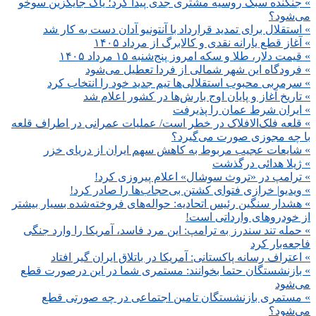
» جنگنده سبک روسیه مشتری جدی پیدا کرد؛ یاک جایگزین سوخو
می‌شود؟
» استقلال برای تمدید قرارداد با آنتونیو آدان دست به کار شد
» آغاز قطع یارانه نقدی و کالابرگ از مرداد ۱۴۰۵
» قیمت دلار، طلا و سکه امروز پنج‌شنبه ۱۵ مرداد ۱۴۰۵
» فرودگاه این شهر شمالی از فردا تعطیل می‌شود
» سرمربی محبوب استقلالی‌ها تیم جدید خود را انتخاب کرد
» تاریخ آغاز و پایان اوج بارش‌ها در کشور اعلام شد
» ایران شرط عمان را پذیرفت
» قلعه فلک‌الافلاک در خطر است/ عملیات عمرانی در اطراف قلعه
با چه مجوزی صورت می‌گیرد؟
» شایعات عجیب مربوط به کاهش سهم ایران از دریای خزر
» ژیلا هدائی درگذشت
» ترامپ در «تروث سوشال» اعلام پیروزی کرد!
» ویدیو| خرازی فتوای کشتن بی‌حجاب‌ها را صادر کرد!
» هشدار سنگین رئیس اتحادیه: حواله‌های فروخته‌شده بسیار بیشتر
از خودروهای وارداتی است!
» حمله تند سندرز به ترامپ: این مرد فاسد، آمریکا را وارد جنگی
فاجعه‌بار کرد
» اعتراف رسانه پاکستانی: آمریکا در باتلاق ایران گیر افتاد
» بازنشستگان حتما بخوانند: مستمری شما در این درصورت قطع
می‌شود
» مستمری بازنشستگان تامین اجتماعی در چه صورتی قطع
می‌شود؟