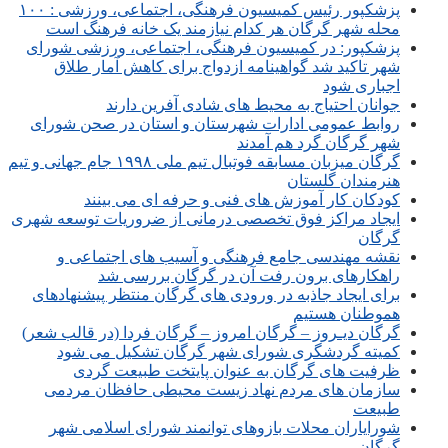
پزشکپور رئیس کمیسیون فرهنگی، اجتماعی، ورزشی : ۱۰۰
محله شهر گرگان هر کدام نیازمند یک خانه فرهنگ است
پزشکپور: در کمیسیون فرهنگی، اجتماعی، ورزشی شورای
شهر تاکید شد گواهینامه ازدواج برای کاهش آمار طلاق
اجباری شود
جوانان احتیاج به محیط های شادی آفرین دارند
روابط عمومی ادارات شهرستان و استان در صحن شورای
شهر گرگان گرد هم آمدند
گرگان میزبان مسابقه فوتبال تیم ملی ۱۹۹۸ جام جهانی و تیم
هنرمندان گلستان
کودکان کار آموزش های فنی و حرفه ای می بینند
ایجاد مراکز فوق تخصصی درمانی از ضروریات توسعه شهری
گرگان
نقشه مهندسی جامع فرهنگی و آسیب های اجتماعی و
راهکارهای برون رفت آن در گرگان بررسی شد
برای ایجاد جاذبه در ورودی های گرگان منتظر پیشنهادهای
هموطنان هستیم
گرگان دیـروز – گرگان امروز – گرگان فردا (در قالب شعر)
کمیته گردشگری شورای شهر گرگان تشکیل می شود
ظرفیت های گرگان به عنوان پایتخت طبیعت گردی
سازمان های مردم نهاد زیست محیطی حافظان مردمی
طبیعت
شورایاران محلات بازوهای توانمند شورای اسلامی شهر
گرگان