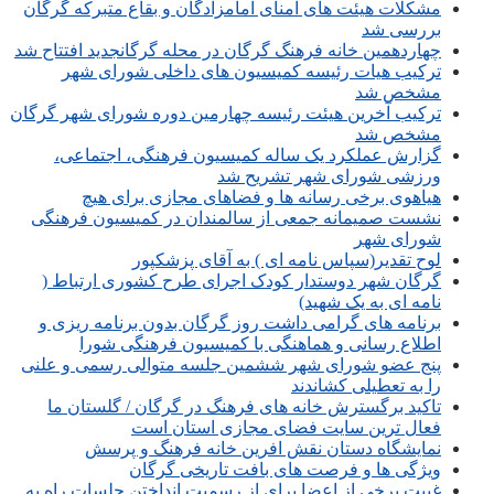
مشکلات هیئت های امنای امامزادگان و بقاع متبرکه گرگان
بررسی شد
چهاردهمین خانه فرهنگ گرگان در محله گرگانجدید افتتاح شد
ترکیب هیات رئیسه کمیسیون های داخلی شورای شهر
مشخص شد
ترکیب آخرین هیئت رئیسه چهارمین دوره شورای شهر گرگان
مشخص شد
گزارش عملکرد یک ساله کمیسیون فرهنگی، اجتماعی،
ورزشی شورای شهر تشریح شد
هیاهوی برخی رسانه ها و فضاهای مجازی برای هیچ
نشست صمیمانه جمعی از سالمندان در کمیسیون فرهنگی
شورای شهر
لوح تقدیر(سپاس نامه ای ) به آقای پزشکپور
گرگان شهر دوستدار کودک اجرای طرح کشوری ارتباط (
نامه ای به یک شهید)
برنامه های گرامی داشت روز گرگان بدون برنامه ریزی و
اطلاع رسانی و هماهنگی با کمیسیون فرهنگی شورا
پنج عضو شورای شهر ششمین جلسه متوالی رسمی و علنی
را به تعطیلی کشاندند
تاکید برگسترش خانه های فرهنگ در گرگان / گلستان ما
فعال ترین سایت فضای مجازی استان است
نمایشگاه دستان نقش افرین خانه فرهنگ و پرسش
ویژگی ها و فرصت های بافت تاریخی گرگان
غیبت برخی از اعضا برای از رسمیت انداختن جلسات راه به