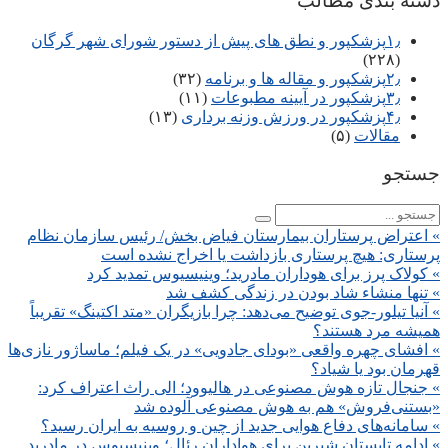
دسته بندی مطالب
۱٫پزشکپور و نطق های پیش از دستور شورای شهر گرگان
(۲۲۸)
۲٫پزشکپور و مقاله ها و برنامه
(۳۲)
۳٫پزشکپور در آیینه مطبوعات
(۱۱)
۴٫پزشکپور در ورزش وزنه برداری
(۱۳)
مقالات
(۵)
جستجو
» اعتراض پرستاران بیمارستان فیاض بخش/ رئیس سازمان نظام
پرستاری: هیچ پرستاری بازداشت یا اخراج نشده است
» کولاک پرز برای هوداران مادرید؛ وینیسیوس تمدید کرد
» تنها منشاء شاد بودن در زندگی کشف شد
» آنیا تیلور-جوی توضیح می‌دهد: چرا بازیگران «متد اکتینگ» تقریباً
همیشه مرد هستند؟
» افشای چهره واقعی «بودای جادویی» در یک فیلم؛ ماساژور نازی‌ها
قهرمان بود یا شیاد؟
» جنجال تازه هوش مصنوعی در هالیوود؛ الی راث اعتراف کرد:
«بستنی‌فروش» هم به هوش مصنوعی آلوده شد
» سامانه‌های دفاع هوایی جدید از چین و روسیه به ایران رسید؟
» ادامه تابستان شیرین برای هواداران رئال؛ وینیسیوس در مادرید