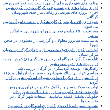
برنامه های شهرداری برای گرامی داشت دهه فجر تشریح شد
اجرای تقاطع های غیرهمسطح در گرگان باید بازنگری شود/
اجرای پروژه های تفریحی و رفاهی نیاز جدی شهروندان
گرگانی
شهرداری بافت تاریخی گرگان تشکیل و نقشه جامع آن تدوین
می شود
مساعدت ۲۵۰ میلیون تومانی شورا و شهرداری به اماکن
مذهبی
به مناسبت سالروز معلولان و گزارشی از مسئولان در صحن
شورا
ایجاد مراکز درمانی فوق تخصصی از نیازهای گرگان به عنوان
مرکز استان
تابلو «به گرگان قدمگاه امام حسن عسگری (ع) خوش آمدید»
در ورودی های شهر نصب شود
راهکارهای توسعه گردشگری در گرگان بررسی شد
مراسم عزاداری سالار شهیدان با حضور مداحان اهل بیت(ع)
در کمیسیون فرهنگی اجتماعی شورای اسلامی شهر برگزار
گردید
تولید محصولات سبز و ارگانیک و تغییر در فرآوری و روش
های پخت غذاها گامی مهم در ارتقاء سلامت شهروندان
چگونگی تشکیل کمیته ساماندهی تبلیغات شهر گرگان در
مناسبت ها
نشست صمیمانه با اعضای کانون جهاندیدگان در کمیسیون