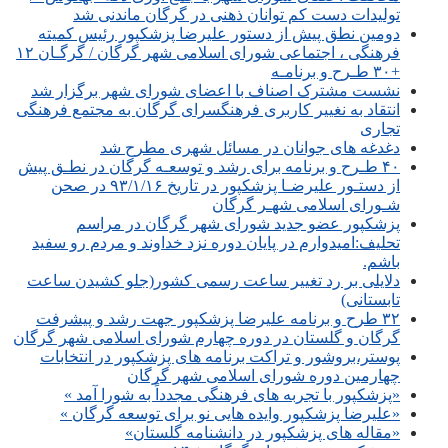
تولیدات دست کم توانان ذهنی در گرگان ماندنی شد
دومین نطق پیش از دستور علیرضا پزشکپور رئیس کمیته
فرهنگی ، اجتماعی شورای اسلامی شهر گرگان / گرگـان ۱۲
+۳۰ طـرح و برنامـه
نشست مشترک اصناف با اعضای شورای شهر برگزار شد
انتقاد به نغییر کاربری فرهنگسرای گرگان به مجتمع فرهنگی
تجاری
دغدغه های جوانان در مسائل شهری مطرح شد
۴۰ طـرح و برنامه برای رشد و توسعـه گرگان در نطـق پیش
از دستـور علیرضـا پزشکپور در تاریخ ۹۳/۱/۱۶ در صحن
شـورای اسلامی شهـر گرگان
پزشکپور عضو جدید شورای شهر گرگان در مراسم
تحلیف:امیدوارم در پایان دوره نزد خداوند و مردم رو سفید
باشم.
دلایلی بر رد تغییر ساعت رسمی کشور(جلو کشیدن ساعت
تابستانی)
۳۲ طرح و برنامه علیرضا پزشکپور جهت رشد و پیشرفت
گرگان و گلستان در دوره چهارم شورای اسلامی شهر گرگان
پوستر،بروشور و تراکت برنامه های پزشکپور در انتخابات
چهارمین دوره شورای اسلامی شهر گرگان
«پزشکپور با تجربه های فرهنگی مجدداً به شورا آمد »
«علیرضا پزشکپور وایده هایی نو برای توسعه گرگان »
«مقاله های پزشکپور در دانشنامه گلستان»