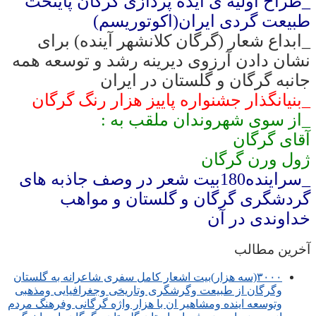
_طراح اولیه ی ایده پردازی گرگان پایتخت
طبیعت گردی ایران(اکوتوریسم)
_ابداع شعار (گرگان کلانشهر آینده) برای
نشان دادن آرزوی دیرینه رشد و توسعه همه
جانبه گرگان و گلستان در ایران
_بنیانگذار جشنواره پاییز هزار رنگ گرگان
_از سوی شهروندان ملقب به :
آقای گرگان
ژول ورن گرگان
_سراینده180بیت شعر در وصف جاذبه های
گردشگری گرگان و گلستان و مواهب
خداوندی در آن
آخرین مطالب
۳۰۰۰(سه هزار)بیت اشعار کامل سفری شاعرانه به گلستان
وگرگان از طبیعت وگرشگری وتاریخی وجغرافیایی ومذهبی
وتوسعه اینده ومشاهیر ان با هزار واژه گرگانی وفرهنگ مردم