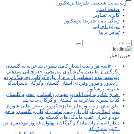
صفحه اصلی
گالری تصاویر
زندگی نامه علیرضا پزشکپور
سوابق اجرایی
تماس با ما
آخرین اخبار
۳۰۰۰(سه هزار)بیت اشعار کامل سفری شاعرانه به گلستان
وگرگان از طبیعت وگرشگری وتاریخی وجغرافیایی ومذهبی
وتوسعه اینده ومشاهیر ان با هزار واژه گرگانی وفرهنگ مردم
از دیروز وامروز وفردای استان گلستان وگرگان باسرایندگی
علیرضا پزشکپور
اهدای کتاب به آیت الله نورمفیدی و استاندار محترم گلستان
کتاب سفری شاعرانه به گلستان و گرگان چاپ شد
نطق پیش از دستور علیرضا پزشکپور در صحن علنی شورای
شهر اسلامی گرگان: آرزویم رساندن گرگان و گلستان به حق
خود و جبران عقب ماندگی های گذشته بود
دیدار اعضا یاران ماندگار گرگان با پهلوان فیروز ابوجعفری در
۳۰ تیرماه ۱۴۰۴