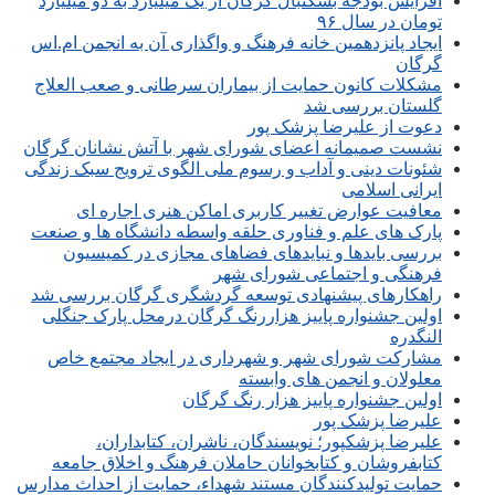
افزایش بودجه بسکتبال گرگان از یک میلیارد به دو میلیارد
تومان در سال ۹۶
ایجاد پانزدهمین خانه فرهنگ و واگذاری آن به انجمن ام.اس
گرگان
مشکلات کانون حمایت از بیماران سرطانی و صعب العلاج
گلستان بررسی شد
دعوت از علیرضا پزشک پور
نشست صمیمانه اعضای شورای شهر با آتش نشانان گرگان
شئونات دینی و آداب و رسوم ملی الگوی ترویج سبک زندگی
ایرانی اسلامی
معافیت عوارض تغییر کاربری اماکن هنری اجاره ای
پارک های علم و فناوری حلقه واسطه دانشگاه ها و صنعت
بررسی بایدها و نبایدهای فضاهای مجازی در کمیسیون
فرهنگی و اجتماعی شورای شهر
راهکارهای پیشنهادی توسعه گردشگری گرگان بررسی شد
اولین جشنواره پاییز هزاررنگ گرگان درمحل پارک جنگلی
النگدره
مشارکت شورای شهر و شهرداری در ایجاد مجتمع خاص
معلولان و انجمن های وابسته
اولین جشنواره پاییز هزار رنگ گرگان
علیرضا پزشک پور
علیرضا پزشکپور؛ نویسندگان، ناشران، کتابداران،
کتابفروشان و کتابخوانان حاملان فرهنگ و اخلاق جامعه
حمایت تولیدکنندگان مستند شهداء، حمایت از احداث مدارس