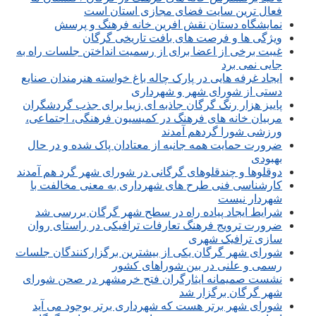
فعال ترین سایت فضای مجازی استان است
نمایشگاه دستان نقش افرین خانه فرهنگ و پرسش
ویژگی ها و فرصت های بافت تاریخی گرگان
غیبت برخی از اعضا برای از رسمیت انداختن جلسات راه به
جایی نمی برد
ایجاد غرفه هایی در پارک چاله باغ خواسته هنرمندان صنایع
دستی از شورای شهر و شهرداری
پاییز هزار رنگ گرگان جاذبه ای زیبا برای جذب گردشگران
مربیان خانه های فرهنگ در کمیسیون فرهنگی، اجتماعی،
ورزشی شورا گردهم آمدند
ضرورت حمایت همه جانبه از معتادان پاک شده و در حال
بهبودی
دوقلوها و چندقلوهای گرگانی در شورای شهر گرد هم آمدند
کارشناسی فنی طرح های شهرداری به معنی مخالفت با
شهردار نیست
شرایط ایجاد پیاده راه در سطح شهر گرگان بررسی شد
ضرورت ترویج فرهنگ تعارفات ترافیکی در راستای روان
سازی ترافیک شهری
شورای شهر گرگان یکی از بیشترین برگزارکنندگان جلسات
رسمی و علنی در بین شوراهای کشور
نشست صمیمانه ایثارگران فتح خرمشهر در صحن شورای
شهر گرگان برگزار شد
شورای شهر برتر هست که شهرداری برتر بوجود می آید