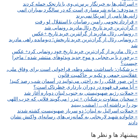
» اسرائیلی‌ها به خبرنگار پرس‌تی‌وی با نارنجک حمله کردند
» مدودف: مایه شرمساری است که در سالگرد بمباران اتمی
ژاپنی‌ها نامی از آمریکا نمی‌برند
» قرارداد نجومی رامین رضاییان با استقلال لو رفت
» گران‌ترین خرید تاریخ رئال‌مادرید رونمایی شد
» رونمایی رئال مادرید از گرانترین خرید تاریخ +عکس
» رونمایی رئال از گران‌ترین خرید تاریخش؛ دیومانده راهی مادرید
شد
» رئال مادرید از گران‌ترین خرید تاریخ خود رونمایی کرد+ عکس
» برخورد با بی‌حجابی و موج جدید ویدئوهای منتشر شده / ماجرا
چیست؟
» پزشکیان: پاسداشت مشروطه، فراخوانی است برای وفاق ملی،
عقلانیت جمعی و تکیه بر حاکمیت قانون
» این صور فلکی را به راحتی می‌توانید در آسمان شب رصد کنید!
» آیا مصرف قهوه در دوران بارداری خطرناک است؟
» حملات رژیم صهیونیستی به جنوب لبنان دوباره آغاز شد
» سخنان متفاوت پزشکیان + تیزر | می‌گویند فلانی که حزب اللهی
بود را برداشته ای... | امشب ببینید
» حملات اسرائیل به لبنان؛ دو سرباز صهیونیست کشته شدند
» خانواده شهید لاریجانی به گمانه‌زنی‌های رسانه‌ای واکنش نشان
دادند
پیشنهاد ها و نظر ها