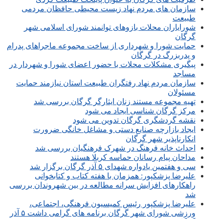
سازمان های مردم نهاد زیست محیطی حافظان مردمی
طبیعت
شورایاران محلات بازوهای توانمند شورای اسلامی شهر
گرگان
حمایت شورا و شهرداری از ساخت مجموعه ماجراهای پدرام
و پدربزرگ در گرگان
پیگیری مشکلات محلات با حضور اعضای شورا و شهردار در
مساجد
سازمان مردم نهاد رفتگران طبیعت استان نیازمند حمایت
مسئولان
تهیه مجموعه مستند زنان ایثارگر گرگان بررسی شد
مرکز گرگان شناسی ایجاد می شود
نقشه گردشگری گرگان تدوین می شود
ایجاد بازارچه صنایع دستی و مشاغل خانگی ضرورت
انکارناپذیر شهر گرگان
احداث خانه فرهنگ در شهرک فرهنگیان بررسی شد
مداحان پیام رسانان حماسه کربلا هستند
سی و هفتمین یادواره شهدای ۵ آذر گرگان برگزار شد
علیرضا پزشکپور: همزمان با هفته کتاب و کتابخوانی
راهکارهای افزایش سرانه مطالعه در بین شهروندان بررسی
شد
علیرضا پزشکپور رئیس کمیسیون فرهنگی، اجتماعی،
ورزشی شورای شهر گرگان برنامه های گرامی داشت ۵ آذر