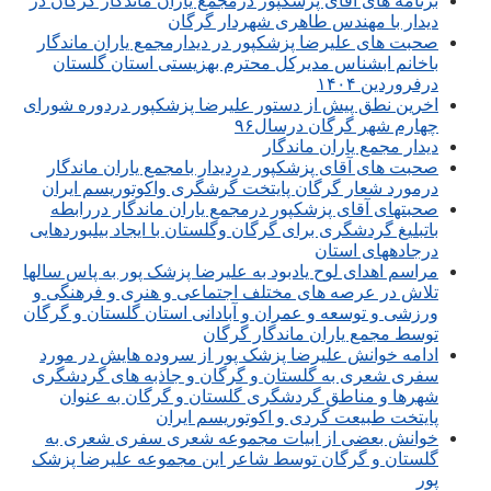
برنامه های آقای پزشکپور درمجمع یاران ماندگار گرگان در
دیدار با مهندس طاهری شهردار گرگان
صحبت های علیرضا پزشکپور در دیدارمجمع یاران ماندگار
باخانم ابشناس مدیرکل محترم بهزیستی استان گلستان
درفروردین ۱۴۰۴
اخرین نطق پیش از دستور علیرضا پزشکپور دردوره شورای
چهارم شهر گرگان درسال۹۶
دیدار مجمع یاران ماندگار
صحبت های آقای پزشکپور دردیدار بامجمع یاران ماندگار
درمورد شعار گرگان پایتخت گرشگری واکوتوریسم ایران
صحبتهای آقای پزشکپور درمجمع یاران ماندگار دررابطه
باتبلیغ گردشگری برای گرگان وگلستان با ایجاد بیلبوردهایی
درجادههای استان
مراسم اهدای لوح یادبود به علیرضا پزشک پور به پاس سالها
تلاش در عرصه های مختلف اجتماعی و هنری و فرهنگی و
ورزشی و توسعه و عمران و آبادانی استان گلستان و گرگان
توسط مجمع یاران ماندگار گرگان
ادامه خوانش علیرضا پزشک پور از سروده هایش در مورد
سفری شعری به گلستان و گرگان و جاذبه های گردشگری
شهرها و مناطق گردشگری گلستان و گرگان به عنوان
پایتخت طبیعت گردی و اکوتوریسم ایران
خوانش بعضی از ابیات مجموعه شعری سفری شعری به
گلستان و گرگان توسط شاعر این مجموعه علیرضا پزشک
پور