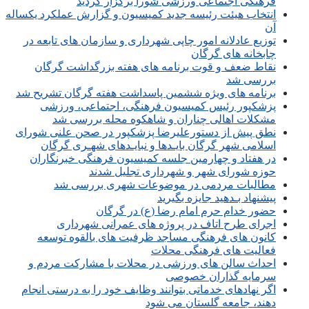
فرهنگی اجتماعی ورزشی شورا برگزار گردید
انتخاب هیئت رئیسه جدید کمیسیون و گزارش عملکرد یکساله
آن
توزیع عادلانه امور چاپی شهرداری و سازمان های تابعه در
چابخانه های گرگان
نقاط ضعف و قوت برنامه های هفته بزرگداشت گرگان
بررسی شد
برنامه های ویژه ششمین پاسداشت هفته گرگان تشریح شد
پزشکپور رئیس کمیسیون فرهنگی، اجتماعی، ورزشی
مشکلات اهالی چناران و شاهکوه محله بررسی شد
نطق پیش از دستورعلیرضا پزشکپور در صحن علنی شورای
اسلامی شهر گرگان بایـدها و نبایـدهای شهـری گرگان
در هفتاد و چهارمین جلسه کمیسیون فرهنگی خبرنگاران
حوزه شورای شهر و شهرداری تجلیل شدند
مطالبات مردمی در موضوعات شهری بررسی شد
پیشنهاد بـدهید جایزه بگیرید
حضور خدام حرم امام رضا (ع) در گرگان
اجرای طرح اتاف در پروژه های عمرانی شهرداری
کانون های فرهنگی مساجد ظرفیت های بالقوه توسعه
فعالیت های فرهنگی محلات
احداث سالن های ورزشی در محلات با مشارکت مردم و
سرمایه گذاران خصوصی
اگر نهادهای خدماتی بتوانند وظایف خود را به درستی انجام
دهند، جامعه گلستان می شود