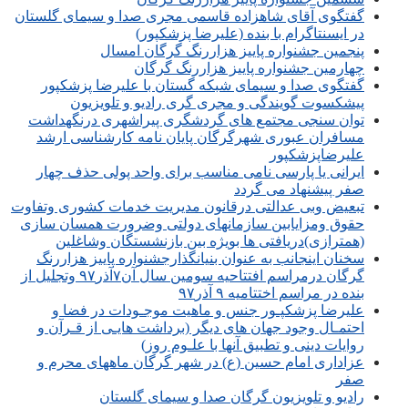
گفتگوی آقای شاهزاده قاسمی مجری صدا و سیمای گلستان
در ایسنتاگرام با بنده (علیرضا پزشکپور)
پنجمین جشنواره پاییز هزاررنگ گرگان امسال
چهارمین جشنواره پاییز هزاررنگ گرگان
گفتگوی صدا و سیمای شبکه گستان با علیرضا پزشکپور
پیشکسوت گویندگی و مجری گری رادیو و تلویزیون
توان سنجی مجتمع های گردشگری پیراشهری درنگهداشت
مسافران عبوری شهرگرگان پایان نامه کارشناسی ارشد
علیرضاپزشکپور
ایرانی یا پارسی نامی مناسب برای واحد پولی حذف چهار
صفر پیشنهاد می گردد
تبعیض وبی عدالتی درقانون مدیریت خدمات کشوری وتفاوت
حقوق ومزایابین سازمانهای دولتی وضرورت همسان سازی
(همترازی)دریافتی ها بویژه بین بازنشستگان وشاغلین
سخنان اینجانب به عنوان بنیانگذارجشنواره پاییز هزاررنگ
گرگان درمراسم افتتاحیه سومین سال آن۷آذر۹۷ وتجلیل از
بنده در مراسم اختتامیه ۹ آذر۹۷
علیرضا پزشکپـور جنس و ماهیت موجـودات در فضا و
احتمـال وجود جهان های دیگر (برداشت هایـی از قـرآن و
روایات دینی و تطبیق آنها با علـوم روز)
عزاداری امام حسین (ع) در شهر گرگان ماههای محرم و
صفر
رادیو و تلویزیون گرگان صدا و سیمای گلستان