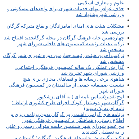
علوم و معارف اسلامی
حذف عواض بهای خدمات شهری برای واحدهای مسکونی و
ورزشی شهرپیشنهاد شد
مشکلات هیئت های امنای امامزادگان و بقاع متبرکه گرگان
بررسی شد
چهاردهمین خانه فرهنگ گرگان در محله گرگانجدید افتتاح شد
ترکیب هیات رئیسه کمیسیون های داخلی شورای شهر
مشخص شد
ترکیب آخرین هیئت رئیسه چهارمین دوره شورای شهر گرگان
مشخص شد
گزارش عملکرد یک ساله کمیسیون فرهنگی، اجتماعی،
ورزشی شورای شهر تشریح شد
هیاهوی برخی رسانه ها و فضاهای مجازی برای هیچ
نشست صمیمانه جمعی از سالمندان در کمیسیون فرهنگی
شورای شهر
لوح تقدیر(سپاس نامه ای ) به آقای پزشکپور
گرگان شهر دوستدار کودک اجرای طرح کشوری ارتباط (
نامه ای به یک شهید)
برنامه های گرامی داشت روز گرگان بدون برنامه ریزی و
اطلاع رسانی و هماهنگی با کمیسیون فرهنگی شورا
پنج عضو شورای شهر ششمین جلسه متوالی رسمی و علنی
را به تعطیلی کشاندند
تاکید برگسترش خانه های فرهنگ در گرگان / گلستان ما