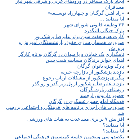
ایجاد پارک مسافر در ورودهای غربی و شرقی شهر نیاز
مسافران
«راه آهـن گرگـان و چـهارراه توســعه»
آیا میدانید …
۳۴ وظیفه قانونی شورای شهر
پارک جنگلی النگدره
کارت هدیه هفت سین برتر علیرضا پزشک پور
ضرورت همسان سازی حقوق بازنشستگان آموزش و
پرورش
نامگذاری یک خیابان و یا میدان در گرگان به نام کارگر
اهدای جوایز برندگان مسابقه هفت سین
پارک ویزه بانوان گرگان
بازدید پزشکپور از بازارچه خیریه
پیگیری پزشکپور از مشکلات ارباب رجوع
بازدید علیرضا پزشکپور از پل زیر گذر و رو گذر
روستای زیارت گرگان
حضور داریوش ارجمند
قدمگاه امام حسن عسگری در گرگان
ضرورت های اجرای برنامه های فرهنگی و اجتماعی بررسی
شد
افزایش ۷ برابری مساعدت به هیات های ورزشی
آیا میدانید؟
آیا میدانید؟
یکصدو سی وپنجمین جلسه کمیسیون فرهنگی اجتماعی