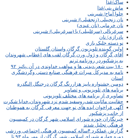
ساک/غذا
ماش پتی/غذا
حلوا اُماج/ شیرینی
نان زنجبیلی (زنجفیلی)/ شیرینی
نان خرمایی (نان عیدی)
سرغربالی (سرغلبیلی) یا (سرغربیلی)/ شیرینی
پادرازی/ نان
نو دسته چلیک بازی
اولین گوینده تلویزیون گرگان واستان گلستان
آقای گرگان و ژول ورن گرگان لقب های اعطایی شهروندان
به پزشکپوردر روزنامه ترنم
۱۸۰ بیت شعر،دیدنی ها و مواهب خداوندی در آن ،پائیز ۹۲
نامه به مدیرکل میراث فرهنگی صنایع دستی وگردشگری
استان
دومین جشنواره پاییز هزاررنگ گرگان درجنگل النگدره
برنامه های تلویزیونی و تصاویر
تصاویری از برنامه های مختلف تلویزیونی
حقانیت ماثابت شد،روسفید شدم نزد شهروندان،خدایا شکرت
آگهی فراخوان ایده های نو جهت معرفی گرگان به هموطنان
از جانب پزشکپور
خبرنگاران حوزه شورای اسلامی شهر گرگان در کمیسیون
فرهنگی تجلیل شدند
گزارش عملکرد ۴ساله کمیسیون فرهنگی اجتماعی ورزشی
دوره چهارم شورای اسلامی شهر گرگان از مهر ماه ۹۳ تا