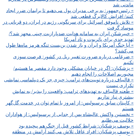
ماندنی شد
» رئیس‌جمهور: به برخی مدیران پول می‌دهیم تا برایمان ضرر ایجاد
کنند/ افزایش کالابرگ قطعی شد
» تلاش ناموفق اسرائیل برای سرنگونی رژیم در ایران، دو قربانی در
موساد گرفت
» خیبرشکن ایران به سامانه هدایت ضدپارازیت چینی مجهز شد؟/
تهدید جدی برای پاتریوت و تاد آمریکا
» آیا جنگ آمریکا و ایران و باز شدن بن‌بست تنگه هرمز ماه‌ها طول
می‌کشد؟
» ضرغامی درباره ضرورت تغییر ریل در کشور: فرصت سوزی
نکنیم
» پزشکیان: اگر در خیابان مشکلی وجود دارد مقصر ما هستیم/
مجبوریم اصلاحات را انجام دهیم
» قالیباف درباره توییت‌های ترامپ: چیزی جز یک دیپلماسی نمایشی
تکراری نیست
» طعنه قالیباف به تهدیدهای ترامپ: واقعیت را بپذیر/ به نمایش
بیشتری نیاز نداریم
» کاپیتان سابق پرسپولیس: از امروز با تمام توان در خدمت گل‌گهر
هستم
» نخستین واکنش عالیشاه پس از جدایی از پرسپولیس: از هواداران
حلالیت می‌طلبم
» یوسف پزشکیان: شرایط کشور قبل از جنگ هم پیچیده بود
» یوسف پزشکیان: افراد عاقل تلاش می‌کنند آرامش در منطقه