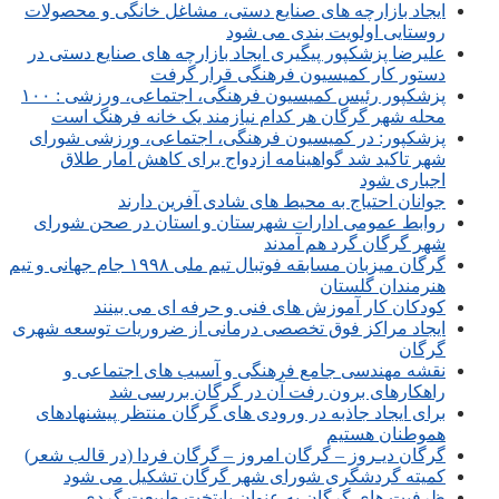
ایجاد بازارچه های صنایع دستی، مشاغل خانگی و محصولات
روستایی اولویت بندی می شود
علیرضا پزشکپور پیگیری ایجاد بازارچه های صنایع دستی در
دستور کار کمیسیون فرهنگی قرار گرفت
پزشکپور رئیس کمیسیون فرهنگی، اجتماعی، ورزشی : ۱۰۰
محله شهر گرگان هر کدام نیازمند یک خانه فرهنگ است
پزشکپور: در کمیسیون فرهنگی، اجتماعی، ورزشی شورای
شهر تاکید شد گواهینامه ازدواج برای کاهش آمار طلاق
اجباری شود
جوانان احتیاج به محیط های شادی آفرین دارند
روابط عمومی ادارات شهرستان و استان در صحن شورای
شهر گرگان گرد هم آمدند
گرگان میزبان مسابقه فوتبال تیم ملی ۱۹۹۸ جام جهانی و تیم
هنرمندان گلستان
کودکان کار آموزش های فنی و حرفه ای می بینند
ایجاد مراکز فوق تخصصی درمانی از ضروریات توسعه شهری
گرگان
نقشه مهندسی جامع فرهنگی و آسیب های اجتماعی و
راهکارهای برون رفت آن در گرگان بررسی شد
برای ایجاد جاذبه در ورودی های گرگان منتظر پیشنهادهای
هموطنان هستیم
گرگان دیـروز – گرگان امروز – گرگان فردا (در قالب شعر)
کمیته گردشگری شورای شهر گرگان تشکیل می شود
ظرفیت های گرگان به عنوان پایتخت طبیعت گردی