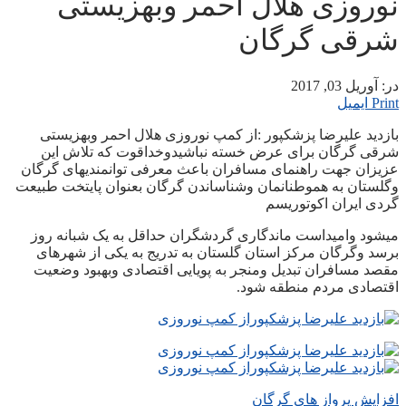
نوروزی هلال احمر وبهزیستی
شرقی گرگان
در:
آوریل 03, 2017
Print
ایمیل
بازدید علیرضا پزشکپور :از کمپ نوروزی هلال احمر وبهزیستی
شرقی گرگان برای عرض خسته نباشیدوخداقوت که تلاش این
عزیزان جهت راهنمای مسافران باعث معرفی توانمندیهای گرگان
وگلستان به هموطنانمان وشناساندن گرگان بعنوان پایتخت طبیعت
گردی ایران اکوتوریسم
میشود وامیداست ماندگاری گردشگران حداقل به یک شبانه روز
برسد وگرگان مرکز استان گلستان به تدریج به یکی از شهرهای
مقصد مسافران تبدیل ومنجر به پویایی اقتصادی وبهبود وضعیت
اقتصادی مردم منطقه شود.
افزایش پرواز های گرگان