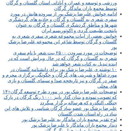
ورزشی و توسعه و عمران و آبادانی استان گلستان و گرگان
توسط مجمع یاران ماندگار گرگان
ادامه خوانش علیرضا پزشک پور از سروده هایش در مورد
سفری شعری به گلستان و گرگان و جاذبه های گردشگری
شهرها و مناطق گردشگری گلستان و گرگان به عنوان
پایتخت طبیعت گردی و اکوتوریسم ایران
خوانش بعضی از ابیات مجموعه شعری سفری شعری به
گلستان و گرگان توسط شاعر این مجموعه علیرضا پزشک
پور
توضیحات در مورد سرودن ۲۵۰۰ بیت شعر با نام سفری
شعری به گلستان و گرگان که در حال ویرایش است که در
اینده تبدیل به کتاب شعر خواهد شد
۱۰ نوشته ی علیرضا پزشک پور برای دانشنامه گلستان در
مورد غذاها و شیرینی های گرگان و چگونگی برگزاری محرم و
صفر در گرگان و نیز تاریخچه صدا و سیمای گلستان و بازی
های محلی
توضیحات علیرضا پزشک پور در مورد طرح توسعه گرگان+۱۴
که تصویب نموده و بنیان گذار پاییز ۱۰۰۰ رنگ گرگان در پارک
جنگلی النگدره که هرساله برگزار میگردد
علیرضا پزشک پور عضو بنیاد گرگان شناسی و تلاش های این
بنیاد در راه استان شدن گلستان
لوح تقدیر مجمع یاران ماندگار به علیرضا پزشک پور
دیدار مجمع یاران ماندگار با علیرضا پزشک پور
ششمین جشنواره پاییز هزاررنگ گرگان