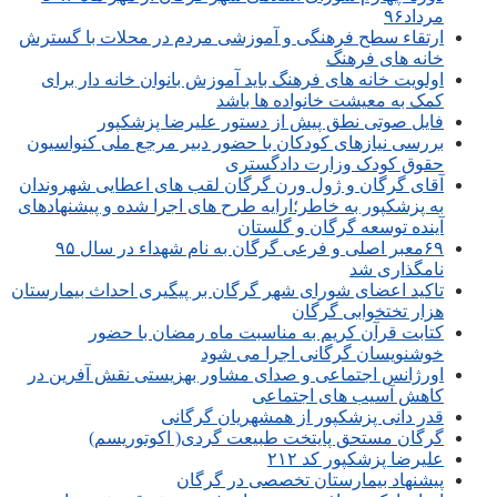
مرداد۹۶
ارتقاء سطح فرهنگی و آموزشی مردم در محلات با گسترش
خانه های فرهنگ
اولویت خانه های فرهنگ باید آموزش بانوان خانه دار برای
کمک به معیشت خانواده ها باشد
فایل صوتی نطق پیش از دستور علیرضا پزشکپور
بررسی نیازهای کودکان با حضور دبیر مرجع ملی کنواسیون
حقوق کودک وزارت دادگستری
آقای گرگان و ژول ورن گرگان لقب های اعطایی شهروندان
به پزشکپور به خاطر؛ارایه طرح های اجرا شده و پیشنهادهای
آینده توسعه گرگان و گلستان
۶۹معبر اصلی و فرعی گرگان به نام شهداء در سال ۹۵
نامگذاری شد
تاکید اعضای شورای شهر گرگان بر پیگیری احداث بیمارستان
هزار تختخوابی گرگان
کتابت قرآن کریم به مناسبت ماه رمضان با حضور
خوشنویسان گرگانی اجرا می شود
اورژانس اجتماعی و صدای مشاور بهزیستی نقش آفرین در
کاهش آسیب های اجتماعی
قدر دانی پزشکپور از همشهریان گرگانی
گرگان مستحق پایتخت طبیعت گردی( اکوتوریسم)
علیرضا پزشکپور کد ۲۱۲
پیشنهاد بیمارستان تخصصی در گرگان