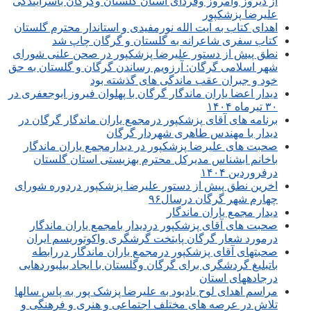
از دیروز وامروز وفردای استان گلستان وگرگان باسرایندگی
علیرضا پزشکپور
اهدای کتاب به آیت الله نورمفیدی و استاندار محترم گلستان
کتاب سفری شاعرانه به گلستان و گرگان چاپ شد
نطق پیش از دستور علیرضا پزشکپور در صحن علنی شورای
شهر اسلامی گرگان: آرزویم رساندن گرگان و گلستان به حق
خود و جبران عقب ماندگی های گذشته بود
دیدار اعضا یاران ماندگار گرگان با پهلوان فیروز ابوجعفری در
۳۰ تیرماه ۱۴۰۴
برنامه های آقای پزشکپور درمجمع یاران ماندگار گرگان در
دیدار با مهندس طاهری شهردار گرگان
صحبت های علیرضا پزشکپور در دیدارمجمع یاران ماندگار
باخانم ابشناس مدیرکل محترم بهزیستی استان گلستان
درفروردین ۱۴۰۴
اخرین نطق پیش از دستور علیرضا پزشکپور دردوره شورای
چهارم شهر گرگان درسال۹۶
دیدار مجمع یاران ماندگار
صحبت های آقای پزشکپور دردیدار بامجمع یاران ماندگار
درمورد شعار گرگان پایتخت گرشگری واکوتوریسم ایران
صحبتهای آقای پزشکپور درمجمع یاران ماندگار دررابطه
باتبلیغ گردشگری برای گرگان وگلستان با ایجاد بیلبوردهایی
درجادههای استان
مراسم اهدای لوح یادبود به علیرضا پزشک پور به پاس سالها
تلاش در عرصه های مختلف اجتماعی و هنری و فرهنگی و