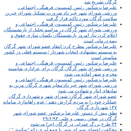
گرگان تشریح شد
علیرضا پزشکپور رئیس کمیسیون فرهنگی، اجتماعی،
ورزشی شورای شهر خبر داد ضرورت تشکیل شورای خیرین
سلامت گرگان مورد تاکید قرار گرفت
علیرضا پزشکپور رئیس کمیسیون فرهنگی، اجتماعی و
ورزشی شورای شهر گرگان در مراسم تجلیل از بازنشستگان
اعلام کرد: نیاز امروز بازنشستگان یکسان سازی حقوق و
بیمه درمانی است
علیرضا پزشکپور مطرح کرد: انتقاد عضو شورای شهر گرگان
به سیستم پیشنهادی انتخاب شهردار / سیستم فعلی در کشور
مناسبتر است
علیرضا پزشکپور رئیس کمیسیون فرهنگی، اجتماعی و
ورزشی شورای شهر گرگان گرگان برای عزاداری شایسته
محرم و صفر آماده می شود
علیرضا پزشکپور رئیس کمیسیون فرهنگی، اجتماعی و
ورزشی شورای شهر خبر داد:معابر شهری گرگان مزین به
نمادهای ایثار و شهادت می شود
عضو شورای شهر گرگان: شورای شهر و شهرداری گرگان
عملکرد خود را به مردم گزارش دهند / عدم راه‎اندازی سامانه
۱۳۷ شهرداری گرگان
نطق پیش از دستور علیرضا پزشکپور عضو شورای شهر
گرگان در صحن رسمی و علنی ۲۹/۶/۹۳
۳۴ طرح بزرگ عمرانی در گرگان اجرا می‌شود
مخالفت اعضای شورای شهر با جمع آوری دکه “بهکوش” /