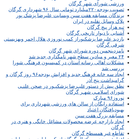
ورزشی شورای شهر گرگان
تصویب بودجه۲۲۰میلیارد تومانی سال ۹۶ شهرداری گرگان
برندگان مسابقه هفت سین وبسایت علیرضا پزشک پور
پلاک وسایل نقلیه در ایران
تپه هزار پیچ گرگان
آشنایی با دیوار تاریخی گرگان
بازدید علیرضا پزشکپوراز کمپ نوروزی هلال احمر وبهزیستی
شرقی گرگان
نامزدپنجمین دوره شورای شهر گرگان
۲۴ معبر و میادین سطح شهر نامگذاری جدید شد
مشکلات اهالی رسانه استان در کمیسیون فرهنگی شورا
بررسی شد
ایجاد سه خانه فرهنگ جدید و افزایش بودجه۹۶ روز گرگان و
گرامیداشت پنج آذر
نطق پیش از دستورعلیـرضا پزشکپـور در صحن علنـی
شورای اسلامـی شهـر گرگان
نوروز۹۶ مبارک
استفاده رایگان از سالن های ورزشی شهرداری برای
بهبودیافتگان اعتیاد
مسابقه بزرگ هفت سین
ایجاد بازارچه عرضه محصولات مشاغل خانگی و هنری در
گرگان
تقاطع غیر همسطح گرگان