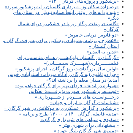
«پزشکپور و پروژه های گرگان + ۱۴»
«رضازاده سکان وزنـه برداری گلستان را به پزشکپور سپرد»
«پنبه و دانه های روغنی اینجا،صنایع تبدیلی در استان های
دیگر»
«گلستان و نفت و گاز زیر پا در خشکی و دریای شمال
گرگان»
«دو فانوس دریایی خاموش»
«۵۷طرح و برنامه پیشنهادی پزشکپور برای پیشرفت گرگان و
استان گلستان»
«غدیر، نه الغدیر»
«گرگــان در گلستان ولوکیشـــن هــای مناسـب برای
فیلمبـــــرداری(شهــــرک سینمـــایی)»
«اولین سال بزرگداشت روز گرگان با اجرای پزشکپور»
«چرا دو تابلوی (به گرگان زادگاه میرداماد استرآبادی خوش
آمدید) در میدان معلم را برداشته اند؟»
«همواره در اندیشه فردای بهتر برای گرگان خواهم بود»
«توســط پزشــکپور صورت پذیرفـــت: انعکاس
درخـــواســت های مـــردم از شـــهرداری »
«شناساندن گرگان به ایران و جهان»
«پزشکپور و گزارش عملکردی به موکلانش در شهر گرگان »
«مدینه فاضله، گرگان +۱۴ تا ۱۴۰۰۰ طرح و برنامه »
«سفیدی و سیاهی های شهرداری گرگان»
« پیشنهاداتی برای شهری بهتر »
«دمینوی شهر گرگان تلنگر خورد »