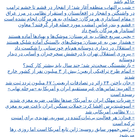
حاکم باشد
» شب پرالتهاب منطقه آغاز شد؛ از انفجار در قشم تا خشم ترامپ
در واشنگتن و انفجار در افغانستان و استقرار نظامی در مرز عراق
» مقام استانداری هرمزگان: حمله‌ای به هرمزگان انجام نشده است
» قشم و بندرعباس امشب مورد حمله قرار گرفتند؟ معاون
استاندار هرمزگان پاسخ داد
» یحیی سریع خطاب به عربستان: موشک‌ها و پهپادها آماده هستند
» هشدار یمن به عربستان: موشک‌های بالستیک آماده شلیک هستند
» استقلال در دیداری دوستانه هم‌نام خوزستانی را شکست داد
» پیروزی استقلال تهران با درخشش سحرخیزان و آسانی در دیدار
دوستانه
» بازنشستگی سخت‌تر شد؛ چند سال باید بیشتر کار کنید؟
» اتمام طرح ترافیکی اربعین؛ بیش از ۳ میلیون نفر از کشور خارج
شدند
» جان باختن ۲۴ زائر در تصادفات اربعینی؛ ۶۷ میلیون تردد ثبت شد
» العربیه: تماس‌های غیرمستقیم ایران و آمریکا به «مرحله نهایی»
رسیده است
» ضربات مهلک ایران به آمریکا؛ صدها نظامی ضربه مغزی شدند
» آسوشیتدپرس افشا کرد: حملات سنگین ایران باعث ضربه مغزی
۷۰۰ نظامی آمریکایی شد
» فیدان: هر فعالیت بی‌ثبات‌کننده در سوریه، تهدیدی برای امنیت
ترکیه است
» رئیس‌جمهور سابق روسیه: ژاپن تابع آمریکا است اما روزی رها
می‌شود