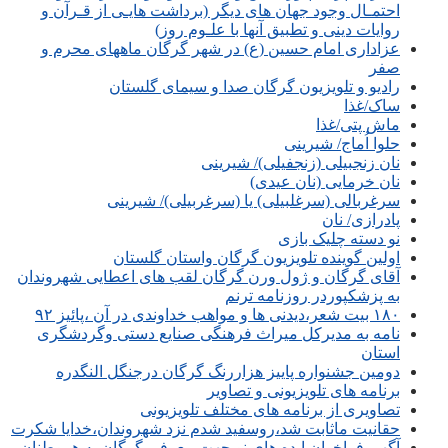
احتمـال وجود جهان های دیگر (برداشت هایـی از قـرآن و
روایات دینی و تطبیق آنها با علـوم روز)
عزاداری امام حسین (ع) در شهر گرگان ماههای محرم و
صفر
رادیو و تلویزیون گرگان صدا و سیمای گلستان
ساک/غذا
ماش پتی/غذا
حلوا اُماج/ شیرینی
نان زنجبیلی (زنجفیلی)/ شیرینی
نان خرمایی (نان عیدی)
سرغربالی (سرغلبیلی) یا (سرغربیلی)/ شیرینی
پادرازی/ نان
نو دسته چلیک بازی
اولین گوینده تلویزیون گرگان واستان گلستان
آقای گرگان و ژول ورن گرگان لقب های اعطایی شهروندان
به پزشکپوردر روزنامه ترنم
۱۸۰ بیت شعر،دیدنی ها و مواهب خداوندی در آن ،پائیز ۹۲
نامه به مدیرکل میراث فرهنگی صنایع دستی وگردشگری
استان
دومین جشنواره پاییز هزاررنگ گرگان درجنگل النگدره
برنامه های تلویزیونی و تصاویر
تصاویری از برنامه های مختلف تلویزیونی
حقانیت ماثابت شد،روسفید شدم نزد شهروندان،خدایا شکرت
آگهی فراخوان ایده های نو جهت معرفی گرگان به هموطنان