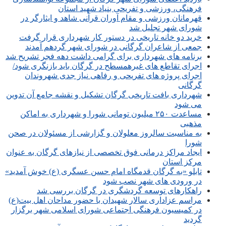
فرهنگی، ورزشی و تفریحی بنیاد شهید استان
قهرمانان ورزشی و مقام آوران قرآنی شاهد و ایثارگر در
شورای شهر تجلیل شد
خرید دو خانه تاریخی در دستور کار شهرداری قرار گرفت
جمعی از شاعران گرگانی در شورای شهر گردهم آمدند
برنامه های شهرداری برای گرامی داشت دهه فجر تشریح شد
اجرای تقاطع های غیرهمسطح در گرگان باید بازنگری شود/
اجرای پروژه های تفریحی و رفاهی نیاز جدی شهروندان
گرگانی
شهرداری بافت تاریخی گرگان تشکیل و نقشه جامع آن تدوین
می شود
مساعدت ۲۵۰ میلیون تومانی شورا و شهرداری به اماکن
مذهبی
به مناسبت سالروز معلولان و گزارشی از مسئولان در صحن
شورا
ایجاد مراکز درمانی فوق تخصصی از نیازهای گرگان به عنوان
مرکز استان
تابلو «به گرگان قدمگاه امام حسن عسگری (ع) خوش آمدید»
در ورودی های شهر نصب شود
راهکارهای توسعه گردشگری در گرگان بررسی شد
مراسم عزاداری سالار شهیدان با حضور مداحان اهل بیت(ع)
در کمیسیون فرهنگی اجتماعی شورای اسلامی شهر برگزار
گردید