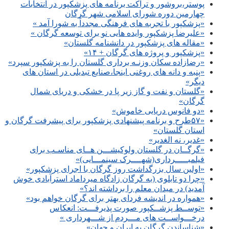
پوستر،بروشور و تراکت برنامه های پزشکپور در انتخابات
چهارمین دوره شورای اسلامی شهر گرگان
«پزشکپور با تجربه های فرهنگی مجدداً به شورا آمد »
«علیرضا پزشکپور وایده هایی نو برای توسعه گرگان »
«مقاله های پزشکپور در دانشنامه گلستان»
«پزشکپور و پروژه های گرگان + ۱۴»
«رضازاده سکان وزنـه برداری گلستان را به پزشکپور سپرد»
«پنبه و دانه های روغنی اینجا،صنایع تبدیلی در استان های
دیگر»
«گلستان و نفت و گاز زیر پا در خشکی و دریای شمال
گرگان»
«دو فانوس دریایی خاموش»
«۵۷طرح و برنامه پیشنهادی پزشکپور برای پیشرفت گرگان و
استان گلستان»
«غدیر، نه الغدیر»
«گرگــان در گلستان ولوکیشـــن هــای مناسـب برای
فیلمبـــــرداری(شهــــرک سینمـــایی)»
«اولین سال بزرگداشت روز گرگان با اجرای پزشکپور»
«چرا دو تابلوی (به گرگان زادگاه میرداماد استرآبادی خوش
آمدید) در میدان معلم را برداشته اند؟»
«همواره در اندیشه فردای بهتر برای گرگان خواهم بود»
«توســط پزشــکپور صورت پذیرفـــت: انعکاس
درخـــواســت های مـــردم از شـــهرداری »
«شناساندن گرگان به ایران و جهان»