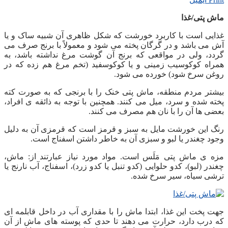
ماش پتی/غذا
غذایی است با کاربرد خورشت که شکل ظاهری آن شبیه ساک و یا
آش می باشد و در گرگان پخته می شود و معمولاً با برنج صرف می
گردد، ولی در مواقعی که برنج آن گوشت مرغ نداشته باشد، به
همراه کوکوسیب زمینی و یا کوکوسفید (تخم مرغ هم زده که در
روغن سرخ شود) خورده می شود.
بیشتر مردم منطقه، ماش پتی خنک را با برنجی که به صورت کته
پخته شده و سرد، میل می کنند. همچنین با توجه به
ذائقه ی افراد،
بعضی ها آن را با نان هم مصرف می کنند.
رنگ این خورشت مایل به سبز و قرمز است که قرمزی آن به دلیل
وجود چغندر یا لبو و سبزی آن به خاطر داشتن اسفناج است.
مزه ی ماش پتی مَلَس است. مواد مورد نیاز عبارتند از: ماش،
چغندر (لبو)، کدو حلوایی (کدو تنبل یا کدو زرد)، اسفناج، آب نارنج یا
ترشی سیاه، سیر سرخ شده.
جهت پخت این غذا، ابتدا ماش را با مقداری آب در داخل قابلمه ای
که درب دارد، حرارت می دهند تا حدی که پوسته های ماش از آن