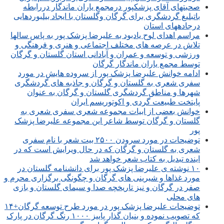
صحبتهای آقای پزشکپور درمجمع یاران ماندگار دررابطه
باتبلیغ گردشگری برای گرگان وگلستان با ایجاد بیلبوردهایی
درجادههای استان
مراسم اهدای لوح یادبود به علیرضا پزشک پور به پاس سالها
تلاش در عرصه های مختلف اجتماعی و هنری و فرهنگی و
ورزشی و توسعه و عمران و آبادانی استان گلستان و گرگان
توسط مجمع یاران ماندگار گرگان
ادامه خوانش علیرضا پزشک پور از سروده هایش در مورد
سفری شعری به گلستان و گرگان و جاذبه های گردشگری
شهرها و مناطق گردشگری گلستان و گرگان به عنوان
پایتخت طبیعت گردی و اکوتوریسم ایران
خوانش بعضی از ابیات مجموعه شعری سفری شعری به
گلستان و گرگان توسط شاعر این مجموعه علیرضا پزشک
پور
توضیحات در مورد سرودن ۲۵۰۰ بیت شعر با نام سفری
شعری به گلستان و گرگان که در حال ویرایش است که در
اینده تبدیل به کتاب شعر خواهد شد
۱۰ نوشته ی علیرضا پزشک پور برای دانشنامه گلستان در
مورد غذاها و شیرینی های گرگان و چگونگی برگزاری محرم و
صفر در گرگان و نیز تاریخچه صدا و سیمای گلستان و بازی
های محلی
توضیحات علیرضا پزشک پور در مورد طرح توسعه گرگان+۱۴
که تصویب نموده و بنیان گذار پاییز ۱۰۰۰ رنگ گرگان در پارک