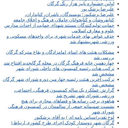
اولین جشنواره پاییز هزار رنگ گرگان
علیرضا پزشک پور
علیرضا پزشکپور؛ نویسندگان، ناشران، کتابداران،
کتابفروشان و کتابخوانان حاملان فرهنگ و اخلاق جامعه
حمایت تولیدکنندگان مستند شهداء، حمایت از احداث مدارس
علوم و معارف اسلامی
حذف عواض بهای خدمات شهری برای واحدهای مسکونی و
ورزشی شهرپیشنهاد شد
مشکلات هیئت های امنای امامزادگان و بقاع متبرکه گرگان
بررسی شد
چهاردهمین خانه فرهنگ گرگان در محله گرگانجدید افتتاح شد
ترکیب هیات رئیسه کمیسیون های داخلی شورای شهر
مشخص شد
ترکیب آخرین هیئت رئیسه چهارمین دوره شورای شهر گرگان
مشخص شد
گزارش عملکرد یک ساله کمیسیون فرهنگی، اجتماعی،
ورزشی شورای شهر تشریح شد
هیاهوی برخی رسانه ها و فضاهای مجازی برای هیچ
نشست صمیمانه جمعی از سالمندان در کمیسیون فرهنگی
شورای شهر
لوح تقدیر(سپاس نامه ای ) به آقای پزشکپور
گرگان شهر دوستدار کودک اجرای طرح کشوری ارتباط (