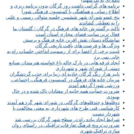
نامه ای به یک شهید)
برنامه های گرامی داشت روز گرگان بدون برنامه ریزی و
اطلاع رسانی و هماهنگی با کمیسیون فرهنگی شورا
پنج عضو شورای شهر ششمین جلسه متوالی رسمی و علنی
را به تعطیلی کشاندند
تاکید برگسترش خانه های فرهنگ در گرگان / گلستان ما
فعال ترین سایت فضای مجازی استان است
نمایشگاه دستان نقش افرین خانه فرهنگ و پرسش
ویژگی ها و فرصت های بافت تاریخی گرگان
غیبت برخی از اعضا برای از رسمیت انداختن جلسات راه به
جایی نمی برد
ایجاد غرفه هایی در پارک چاله باغ خواسته هنرمندان صنایع
دستی از شورای شهر و شهرداری
پاییز هزار رنگ گرگان جاذبه ای زیبا برای جذب گردشگران
مربیان خانه های فرهنگ در کمیسیون فرهنگی، اجتماعی،
ورزشی شورا گردهم آمدند
ضرورت حمایت همه جانبه از معتادان پاک شده و در حال
بهبودی
دوقلوها و چندقلوهای گرگانی در شورای شهر گرد هم آمدند
کارشناسی فنی طرح های شهرداری به معنی مخالفت با
شهردار نیست
شرایط ایجاد پیاده راه در سطح شهر گرگان بررسی شد
ضرورت ترویج فرهنگ تعارفات ترافیکی در راستای روان
سازی ترافیک شهری