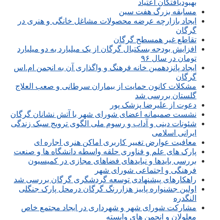
بهبودیافتگان اعتیاد
مسابقه بزرگ هفت سین
ایجاد بازارچه عرضه محصولات مشاغل خانگی و هنری در
گرگان
تقاطع غیر همسطح گرگان
افزایش بودجه بسکتبال گرگان از یک میلیارد به دو میلیارد
تومان در سال ۹۶
ایجاد پانزدهمین خانه فرهنگ و واگذاری آن به انجمن ام.اس
گرگان
مشکلات کانون حمایت از بیماران سرطانی و صعب العلاج
گلستان بررسی شد
دعوت از علیرضا پزشک پور
نشست صمیمانه اعضای شورای شهر با آتش نشانان گرگان
شئونات دینی و آداب و رسوم ملی الگوی ترویج سبک زندگی
ایرانی اسلامی
معافیت عوارض تغییر کاربری اماکن هنری اجاره ای
پارک های علم و فناوری حلقه واسطه دانشگاه ها و صنعت
بررسی بایدها و نبایدهای فضاهای مجازی در کمیسیون
فرهنگی و اجتماعی شورای شهر
راهکارهای پیشنهادی توسعه گردشگری گرگان بررسی شد
اولین جشنواره پاییز هزاررنگ گرگان درمحل پارک جنگلی
النگدره
مشارکت شورای شهر و شهرداری در ایجاد مجتمع خاص
معلولان و انجمن های وابسته