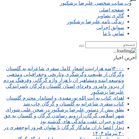
صفحه اصلی
گالری تصاویر
زندگی نامه علیرضا پزشکپور
سوابق اجرایی
تماس با ما
آخرین اخبار
۳۰۰۰(سه هزار)بیت اشعار کامل سفری شاعرانه به گلستان
وگرگان از طبیعت وگرشگری وتاریخی وجغرافیایی ومذهبی
وتوسعه اینده ومشاهیر ان با هزار واژه گرگانی وفرهنگ مردم
از دیروز وامروز وفردای استان گلستان وگرگان باسرایندگی
علیرضا پزشکپور
اهدای کتاب به آیت الله نورمفیدی و استاندار محترم گلستان
کتاب سفری شاعرانه به گلستان و گرگان چاپ شد
نطق پیش از دستور علیرضا پزشکپور در صحن علنی شورای
شهر اسلامی گرگان: آرزویم رساندن گرگان و گلستان به حق
خود و جبران عقب ماندگی های گذشته بود
دیدار اعضا یاران ماندگار گرگان با پهلوان فیروز ابوجعفری در
۳۰ تیرماه ۱۴۰۴