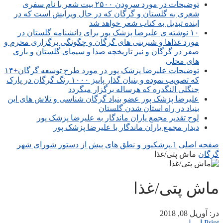
توضیحات در مورد سرودن ۲۵۰۰ بیت شعر با نام سفری
شعری به گلستان و گرگان که در حال ویرایش است که در
اینده تبدیل به کتاب شعر خواهد شد
۱۰ نوشته ی علیرضا پزشک پور برای دانشنامه گلستان در
مورد غذاها و شیرینی های گرگان و چگونگی برگزاری محرم و
صفر در گرگان و نیز تاریخچه صدا و سیمای گلستان و بازی
های محلی
توضیحات علیرضا پزشک پور در مورد طرح توسعه گرگان+۱۴
که تصویب نموده و بنیان گذار پاییز ۱۰۰۰ رنگ گرگان در پارک
جنگلی النگدره که هرساله برگزار میگردد
علیرضا پزشک پور عضو بنیاد گرگان شناسی و تلاش های این
بنیاد در راه استان شدن گلستان
لوح تقدیر مجمع یاران ماندگار به علیرضا پزشک پور
دیدار مجمع یاران ماندگار با علیرضا پزشک پور
صفحه اصلی
1.پزشکپور و نطق های پیش از دستور شورای شهر
گرگان
ماش پتی/غذا
ماش پتی/غذا
در:
آوریل 08, 2018
Print
ایمیل