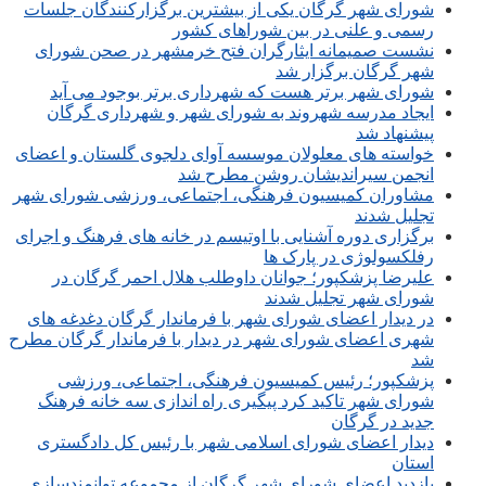
شورای شهر گرگان یکی از بیشترین برگزارکنندگان جلسات
رسمی و علنی در بین شوراهای کشور
نشست صمیمانه ایثارگران فتح خرمشهر در صحن شورای
شهر گرگان برگزار شد
شورای شهر برتر هست که شهرداری برتر بوجود می آید
ایجاد مدرسه شهروند به شورای شهر و شهرداری گرگان
پیشنهاد شد
خواسته های معلولان موسسه آوای دلجوی گلستان و اعضای
انجمن سیراندیشان روشن مطرح شد
مشاوران کمیسیون فرهنگی، اجتماعی، ورزشی شورای شهر
تجلیل شدند
برگزاری دوره آشنایی با اوتیسم در خانه های فرهنگ و اجرای
رفلکسولوژی در پارک ها
علیرضا پزشکپور؛ جوانان داوطلب هلال احمر گرگان در
شورای شهر تجلیل شدند
در دیدار اعضای شورای شهر با فرماندار گرگان دغدغه های
شهری اعضای شورای شهر در دیدار با فرماندار گرگان مطرح
شد
پزشکپور؛ رئیس کمیسیون فرهنگی، اجتماعی، ورزشی
شورای شهر تاکید کرد پیگیری راه اندازی سه خانه فرهنگ
جدید در گرگان
دیدار اعضای شورای اسلامی شهر با رئیس کل دادگستری
استان
بازدید اعضای شورای شهر گرگان از مجموعه توانمندسازی