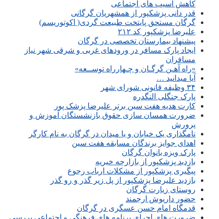
کاهش آسیب های اجتماعی
قدر دانی پزشکپور از همشهریان گرگانی
گرگان مستحق پایتخت طبیعت گردی( اکوتوریسم)
علیرضا پزشکپور کد ۲۱۲
پیشنهاد بیمارستان تخصصی در گرگان
ایجاد پارک مسافر در ورودهای غربی و شرقی شهر نیاز
مسافران
«راه آهـن گرگـان و چـهارراه توســعه»
آیا میدانید …
۳۴ وظیفه قانونی شورای شهر
پارک جنگلی النگدره
کارت هدیه هفت سین برتر علیرضا پزشک پور
ضرورت همسان سازی حقوق بازنشستگان آموزش و
پرورش
نامگذاری یک خیابان و یا میدان در گرگان به نام کارگر
اهدای جوایز برندگان مسابقه هفت سین
پارک ویزه بانوان گرگان
بازدید پزشکپور از بازارچه خیریه
پیگیری پزشکپور از مشکلات ارباب رجوع
بازدید علیرضا پزشکپور از پل زیر گذر و رو گذر
روستای زیارت گرگان
حضور داریوش ارجمند
قدمگاه امام حسن عسگری در گرگان
ضرورت های اجرای برنامه های فرهنگی و اجتماعی بررسی