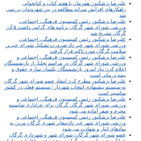
علیرضا پزشکپور: همزمان با هفته کتاب و کتابخوانی
راهکارهای افزایش سرانه مطالعه در بین شهروندان بررسی
شد
علیرضا پزشکپور رئیس کمیسیون فرهنگی، اجتماعی،
ورزشی شورای شهر گرگان برنامه های گرامی داشت ۵ آذر
گرگان تشریح شد
علیرضا پزشکپور رئیس کمیسیون فرهنگی، اجتماعی،
ورزشی شورای شهر خبر داد ضرورت تشکیل شورای خیرین
سلامت گرگان مورد تاکید قرار گرفت
علیرضا پزشکپور رئیس کمیسیون فرهنگی، اجتماعی و
ورزشی شورای شهر گرگان در مراسم تجلیل از بازنشستگان
اعلام کرد: نیاز امروز بازنشستگان یکسان سازی حقوق و
بیمه درمانی است
علیرضا پزشکپور مطرح کرد: انتقاد عضو شورای شهر گرگان
به سیستم پیشنهادی انتخاب شهردار / سیستم فعلی در کشور
مناسبتر است
علیرضا پزشکپور رئیس کمیسیون فرهنگی، اجتماعی و
ورزشی شورای شهر گرگان گرگان برای عزاداری شایسته
محرم و صفر آماده می شود
علیرضا پزشکپور رئیس کمیسیون فرهنگی، اجتماعی و
ورزشی شورای شهر خبر داد:معابر شهری گرگان مزین به
نمادهای ایثار و شهادت می شود
عضو شورای شهر گرگان: شورای شهر و شهرداری گرگان
عملکرد خود را به مردم گزارش دهند / عدم راه‎اندازی سامانه