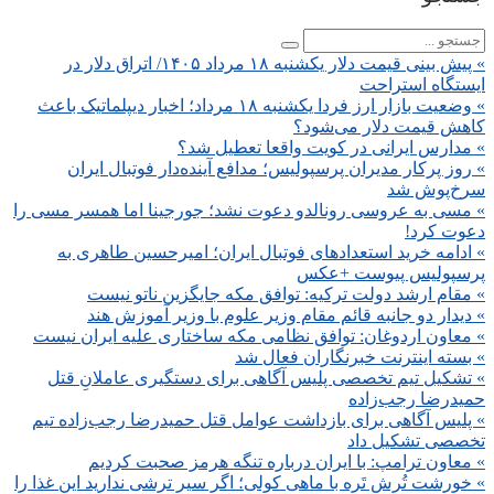
» پیش ‌بینی قیمت دلار یکشنبه ۱۸ مرداد ۱۴۰۵/ اتراق دلار در
ایستگاه استراحت
» وضعیت بازار ارز فردا یکشنبه ۱۸ مرداد؛ اخبار دیپلماتیک باعث
کاهش قیمت دلار می‌شود؟
» مدارس ایرانی در کویت واقعا تعطیل شد؟
» روز پرکار مدیران پرسپولیس؛ مدافع آینده‌دار فوتبال ایران
سرخ‌پوش شد
» مسی به عروسی رونالدو دعوت نشد؛ جورجینا اما همسر مسی را
دعوت کرد!
» ادامه خرید استعدادهای فوتبال ایران؛ امیرحسین طاهری به
پرسپولیس پیوست +عکس
» مقام ارشد دولت ترکیه: توافق مکه جایگزین ناتو نیست
» دیدار دو جانبه قائم مقام وزیر علوم با وزیر آموزش هند
» معاون اردوغان: توافق نظامی مکه ساختاری علیه ایران نیست
» بسته اینترنت خبرنگاران فعال شد
» تشکیل تیم تخصصی پلیس آگاهی برای دستگیری عاملانِ قتل
حمیدرضا رجب‌زاده
» پلیس آگاهی برای بازداشت عوامل قتل حمیدرضا رجب‌زاده تیم
تخصصی تشکیل داد
» معاون ترامپ: با ایران درباره تنگه هرمز صحبت کردیم
» خورشت تُرشِ تَره با ماهی کولی؛ اگر سیر ترشی ندارید این غذا را