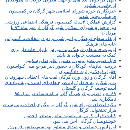
از جانب پزشکپور
خبرنگاران حوزه شورای اسلامی شهر گرگان در کمیسیون
فرهنگی تجلیل شدند
گزارش عملکرد ۴ساله کمیسیون فرهنگی اجتماعی ورزشی
دوره چهارم شورای اسلامی شهر گرگان از مهر ماه ۹۳ تا
مرداد۹۶
ارتقاء سطح فرهنگی و آموزشی مردم در محلات با گسترش
خانه های فرهنگ
اولویت خانه های فرهنگ باید آموزش بانوان خانه دار برای
کمک به معیشت خانواده ها باشد
فایل صوتی نطق پیش از دستور علیرضا پزشکپور
بررسی نیازهای کودکان با حضور دبیر مرجع ملی کنواسیون
حقوق کودک وزارت دادگستری
آقای گرگان و ژول ورن گرگان لقب های اعطایی شهروندان
به پزشکپور به خاطر؛ارایه طرح های اجرا شده و پیشنهادهای
آینده توسعه گرگان و گلستان
۶۹معبر اصلی و فرعی گرگان به نام شهداء در سال ۹۵
نامگذاری شد
تاکید اعضای شورای شهر گرگان بر پیگیری احداث بیمارستان
هزار تختخوابی گرگان
کتابت قرآن کریم به مناسبت ماه رمضان با حضور
خوشنویسان گرگانی اجرا می شود
اورژانس اجتماعی و صدای مشاور بهزیستی نقش آفرین در