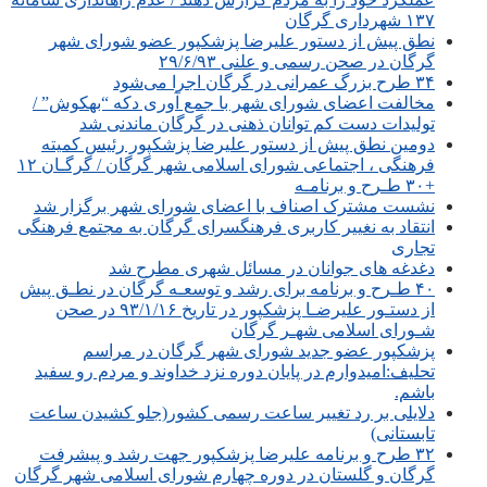
۱۳۷ شهرداری گرگان
نطق پیش از دستور علیرضا پزشکپور عضو شورای شهر
گرگان در صحن رسمی و علنی ۲۹/۶/۹۳
۳۴ طرح بزرگ عمرانی در گرگان اجرا می‌شود
مخالفت اعضای شورای شهر با جمع آوری دکه “بهکوش” /
تولیدات دست کم توانان ذهنی در گرگان ماندنی شد
دومین نطق پیش از دستور علیرضا پزشکپور رئیس کمیته
فرهنگی ، اجتماعی شورای اسلامی شهر گرگان / گرگـان ۱۲
+۳۰ طـرح و برنامـه
نشست مشترک اصناف با اعضای شورای شهر برگزار شد
انتقاد به نغییر کاربری فرهنگسرای گرگان به مجتمع فرهنگی
تجاری
دغدغه های جوانان در مسائل شهری مطرح شد
۴۰ طـرح و برنامه برای رشد و توسعـه گرگان در نطـق پیش
از دستـور علیرضـا پزشکپور در تاریخ ۹۳/۱/۱۶ در صحن
شـورای اسلامی شهـر گرگان
پزشکپور عضو جدید شورای شهر گرگان در مراسم
تحلیف:امیدوارم در پایان دوره نزد خداوند و مردم رو سفید
باشم.
دلایلی بر رد تغییر ساعت رسمی کشور(جلو کشیدن ساعت
تابستانی)
۳۲ طرح و برنامه علیرضا پزشکپور جهت رشد و پیشرفت
گرگان و گلستان در دوره چهارم شورای اسلامی شهر گرگان