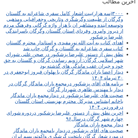
آخرین مطالب
۳۰۰۰(سه هزار)بیت اشعار کامل سفری شاعرانه به گلستان
وگرگان از طبیعت وگرشگری وتاریخی وجغرافیایی ومذهبی
وتوسعه اینده ومشاهیر ان با هزار واژه گرگانی وفرهنگ مردم
از دیروز وامروز وفردای استان گلستان وگرگان باسرایندگی
علیرضا پزشکپور
اهدای کتاب به آیت الله نورمفیدی و استاندار محترم گلستان
کتاب سفری شاعرانه به گلستان و گرگان چاپ شد
نطق پیش از دستور علیرضا پزشکپور در صحن علنی شورای
شهر اسلامی گرگان: آرزویم رساندن گرگان و گلستان به حق
خود و جبران عقب ماندگی های گذشته بود
دیدار اعضا یاران ماندگار گرگان با پهلوان فیروز ابوجعفری در
۳۰ تیرماه ۱۴۰۴
برنامه های آقای پزشکپور درمجمع یاران ماندگار گرگان در
دیدار با مهندس طاهری شهردار گرگان
صحبت های علیرضا پزشکپور در دیدارمجمع یاران ماندگار
باخانم ابشناس مدیرکل محترم بهزیستی استان گلستان
درفروردین ۱۴۰۴
اخرین نطق پیش از دستور علیرضا پزشکپور دردوره شورای
چهارم شهر گرگان درسال۹۶
دیدار مجمع یاران ماندگار
صحبت های آقای پزشکپور دردیدار بامجمع یاران ماندگار
درمورد شعار گرگان پایتخت گرشگری واکوتوریسم ایران