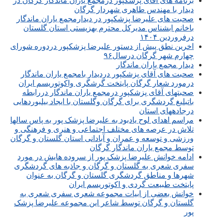
برنامه های آقای پزشکپور درمجمع یاران ماندگار گرگان در
دیدار با مهندس طاهری شهردار گرگان
صحبت های علیرضا پزشکپور در دیدارمجمع یاران ماندگار
باخانم ابشناس مدیرکل محترم بهزیستی استان گلستان
درفروردین ۱۴۰۴
اخرین نطق پیش از دستور علیرضا پزشکپور دردوره شورای
چهارم شهر گرگان درسال۹۶
دیدار مجمع یاران ماندگار
صحبت های آقای پزشکپور دردیدار بامجمع یاران ماندگار
درمورد شعار گرگان پایتخت گرشگری واکوتوریسم ایران
صحبتهای آقای پزشکپور درمجمع یاران ماندگار دررابطه
باتبلیغ گردشگری برای گرگان وگلستان با ایجاد بیلبوردهایی
درجادههای استان
مراسم اهدای لوح یادبود به علیرضا پزشک پور به پاس سالها
تلاش در عرصه های مختلف اجتماعی و هنری و فرهنگی و
ورزشی و توسعه و عمران و آبادانی استان گلستان و گرگان
توسط مجمع یاران ماندگار گرگان
ادامه خوانش علیرضا پزشک پور از سروده هایش در مورد
سفری شعری به گلستان و گرگان و جاذبه های گردشگری
شهرها و مناطق گردشگری گلستان و گرگان به عنوان
پایتخت طبیعت گردی و اکوتوریسم ایران
خوانش بعضی از ابیات مجموعه شعری سفری شعری به
گلستان و گرگان توسط شاعر این مجموعه علیرضا پزشک
پور