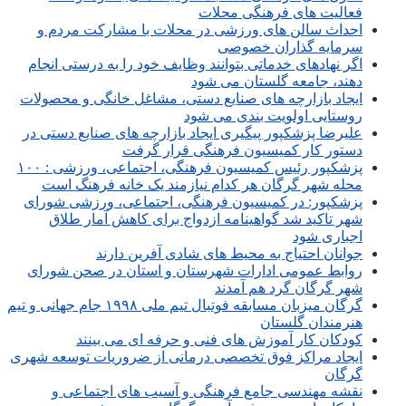
فعالیت های فرهنگی محلات
احداث سالن های ورزشی در محلات با مشارکت مردم و
سرمایه گذاران خصوصی
اگر نهادهای خدماتی بتوانند وظایف خود را به درستی انجام
دهند، جامعه گلستان می شود
ایجاد بازارچه های صنایع دستی، مشاغل خانگی و محصولات
روستایی اولویت بندی می شود
علیرضا پزشکپور پیگیری ایجاد بازارچه های صنایع دستی در
دستور کار کمیسیون فرهنگی قرار گرفت
پزشکپور رئیس کمیسیون فرهنگی، اجتماعی، ورزشی : ۱۰۰
محله شهر گرگان هر کدام نیازمند یک خانه فرهنگ است
پزشکپور: در کمیسیون فرهنگی، اجتماعی، ورزشی شورای
شهر تاکید شد گواهینامه ازدواج برای کاهش آمار طلاق
اجباری شود
جوانان احتیاج به محیط های شادی آفرین دارند
روابط عمومی ادارات شهرستان و استان در صحن شورای
شهر گرگان گرد هم آمدند
گرگان میزبان مسابقه فوتبال تیم ملی ۱۹۹۸ جام جهانی و تیم
هنرمندان گلستان
کودکان کار آموزش های فنی و حرفه ای می بینند
ایجاد مراکز فوق تخصصی درمانی از ضروریات توسعه شهری
گرگان
نقشه مهندسی جامع فرهنگی و آسیب های اجتماعی و