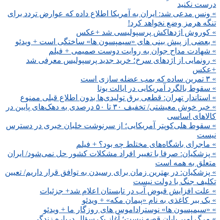
درست نکنید
» ونس مدعی شد: ایران به آمریکا اطلاع داده که عوارض تردد برای
تنگه هرمز وضع نخواهد کرد!
» کوروش اژدهاکش پرسپولیسی شد +عکس
» بعضی از پیش بینی های «سیمپسون ها» ساختگی است + ویدئو
» شهادت مداح جوان به روایت دوست صمیمی + فیلم
» رونمایی از اژدهای سرخ؛ خرید جدید پرسپولیس معرفی شد
+عکس
» ۳ تمرین ساده که بمب عضله سازی است
» سقوط بالگرد آمریکایی در ایالت یوتا
» استاندار تهران: قطعی برق تولیدی‌ها بدون اطلاع قبلی ممنوع
» خبر خوش معیشتی/ تخفیف ۳۰ تا ۵۰ درصدی به دهک‌های پایین در
کالاهای اساسی
» سقوط هلی‌کوپتر آمریکایی؛ از سرنوشت خلبان خبری در دسترس
نیست
» ماجرای باشگاه‌های مختلط چه بود؟ + فیلم
» پزشکیان‌: صرفا با تغییر افراد مشکلات کشور حل نمی‌شود/ ایران
متعلق به همه است
» پزشکیان‌: در بهترین زمان برای رسیدن به توافق قرار داریم/ تعیین
تکلیف جنگ با دولت نیست
» علت افزایش قبوض آب در تابستان اعلام شد+ جزئیات
» یک ببر کاغذی به نام «پیمان مکه» + ویدئو
» «سیمپسون ها» نوستراداموس های روزگار ما + ویدئو
» مرگ امیر پایان قصه نیست؛ آغاز یک سؤال درباره زندگی