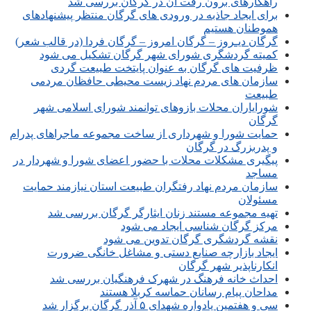
راهکارهای برون رفت آن در گرگان بررسی شد
برای ایجاد جاذبه در ورودی های گرگان منتظر پیشنهادهای
هموطنان هستیم
گرگان دیـروز – گرگان امروز – گرگان فردا (در قالب شعر)
کمیته گردشگری شورای شهر گرگان تشکیل می شود
ظرفیت های گرگان به عنوان پایتخت طبیعت گردی
سازمان های مردم نهاد زیست محیطی حافظان مردمی
طبیعت
شورایاران محلات بازوهای توانمند شورای اسلامی شهر
گرگان
حمایت شورا و شهرداری از ساخت مجموعه ماجراهای پدرام
و پدربزرگ در گرگان
پیگیری مشکلات محلات با حضور اعضای شورا و شهردار در
مساجد
سازمان مردم نهاد رفتگران طبیعت استان نیازمند حمایت
مسئولان
تهیه مجموعه مستند زنان ایثارگر گرگان بررسی شد
مرکز گرگان شناسی ایجاد می شود
نقشه گردشگری گرگان تدوین می شود
ایجاد بازارچه صنایع دستی و مشاغل خانگی ضرورت
انکارناپذیر شهر گرگان
احداث خانه فرهنگ در شهرک فرهنگیان بررسی شد
مداحان پیام رسانان حماسه کربلا هستند
سی و هفتمین یادواره شهدای ۵ آذر گرگان برگزار شد