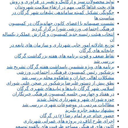
تولید محصولات سبز و ارگانیک و تغییر در فرآوری و روش
های پخت غذاها گامی مهم در ارتقاء سلامت شهروندان
چگونگی تشکیل کمیته ساماندهی تبلیغات شهر گرگان در
مناسبت ها
نشست صمیمانه با اعضای کانون جهاندیدگان در کمیسیون
فرهنگی اجتماعی ورزشی شورا برگزار گردید
انتخاب هیئت رئیسه جدید کمیسیون و گزارش عملکرد یکساله
آن
توزیع عادلانه امور چاپی شهرداری و سازمان های تابعه در
چابخانه های گرگان
نقاط ضعف و قوت برنامه های هفته بزرگداشت گرگان
بررسی شد
برنامه های ویژه ششمین پاسداشت هفته گرگان تشریح شد
پزشکپور رئیس کمیسیون فرهنگی، اجتماعی، ورزشی
مشکلات اهالی چناران و شاهکوه محله بررسی شد
نطق پیش از دستورعلیرضا پزشکپور در صحن علنی شورای
اسلامی شهر گرگان بایـدها و نبایـدهای شهـری گرگان
در هفتاد و چهارمین جلسه کمیسیون فرهنگی خبرنگاران
حوزه شورای شهر و شهرداری تجلیل شدند
مطالبات مردمی در موضوعات شهری بررسی شد
پیشنهاد بـدهید جایزه بگیرید
حضور خدام حرم امام رضا (ع) در گرگان
اجرای طرح اتاف در پروژه های عمرانی شهرداری
کانون های فرهنگی مساجد ظرفیت های بالقوه توسعه