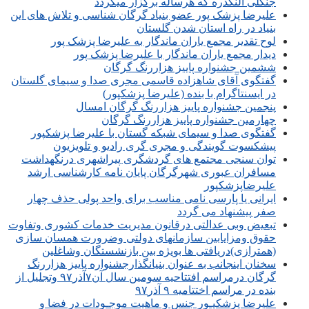
جنگلی النگدره که هرساله برگزار میگردد
علیرضا پزشک پور عضو بنیاد گرگان شناسی و تلاش های این
بنیاد در راه استان شدن گلستان
لوح تقدیر مجمع یاران ماندگار به علیرضا پزشک پور
دیدار مجمع یاران ماندگار با علیرضا پزشک پور
ششمین جشنواره پاییز هزاررنگ گرگان
گفتگوی آقای شاهزاده قاسمی مجری صدا و سیمای گلستان
در ایسنتاگرام با بنده (علیرضا پزشکپور)
پنجمین جشنواره پاییز هزاررنگ گرگان امسال
چهارمین جشنواره پاییز هزاررنگ گرگان
گفتگوی صدا و سیمای شبکه گستان با علیرضا پزشکپور
پیشکسوت گویندگی و مجری گری رادیو و تلویزیون
توان سنجی مجتمع های گردشگری پیراشهری درنگهداشت
مسافران عبوری شهرگرگان پایان نامه کارشناسی ارشد
علیرضاپزشکپور
ایرانی یا پارسی نامی مناسب برای واحد پولی حذف چهار
صفر پیشنهاد می گردد
تبعیض وبی عدالتی درقانون مدیریت خدمات کشوری وتفاوت
حقوق ومزایابین سازمانهای دولتی وضرورت همسان سازی
(همترازی)دریافتی ها بویژه بین بازنشستگان وشاغلین
سخنان اینجانب به عنوان بنیانگذارجشنواره پاییز هزاررنگ
گرگان درمراسم افتتاحیه سومین سال آن۷آذر۹۷ وتجلیل از
بنده در مراسم اختتامیه ۹ آذر۹۷
علیرضا پزشکپـور جنس و ماهیت موجـودات در فضا و