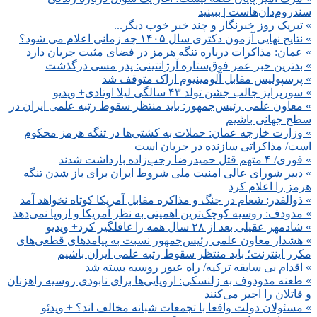
سندروم‌دان‌هاست | ببینید
» تبریک روز خبرنگار و چند خبر خوب دیگر...
» نتایج نهایی آزمون دکتری سال ۱۴۰۵ چه زمانی اعلام می شود؟
» عمان: مذاکرات درباره تنگه هرمز در فضای مثبت جریان دارد
» بدترین خبر عمر فوق‌ستاره آرژانتینی: پدر مسی درگذشت
» پرسپولیس مقابل آلومینیوم اراک متوقف شد
» سورپرایز جالب جشن تولد ۴۳ سالگی‌ لیلا اوتادی+ ویدیو
» معاون علمی رئیس‌جمهور: باید منتظر سقوط رتبه علمی ایران در
سطح جهانی باشیم
» وزارت خارجه عمان: حملات به کشتی‌ها در تنگه هرمز محکوم
است/ مذاکراتی سازنده در جریان است
» فوری/ ۴ متهم قتل حمیدرضا رجب‌زاده بازداشت شدند
» دبیر شورای عالی امنیت ملی شروط ایران برای باز شدن تنگه
هرمز را اعلام کرد
» ذوالقدر: شعام در جنگ و مذاکره مقابل آمریکا کوتاه نخواهد آمد
» مدودف: روسیه کوچک‌ترین اهمیتی به نظر آمریکا و اروپا نمی‌دهد
» شادمهر عقیلی بعد از ۲۸ سال همه را غافلگیر کرد+ ویدیو
» هشدار معاون علمی رئیس‌جمهور نسبت به پیامدهای قطعی‌های
مکرر اینترنت؛ باید منتظر سقوط رتبه علمی ایران باشیم
» اقدام بی سابقه ترکیه/ راه عبور روسیه بسته شد
» طعنه مدودوف به زلنسکی: اروپایی‌ها برای نابودی روسیه راهزنان
و قاتلان را اجیر می‌کنند
» مسئولان دولت واقعا با تجمعات شبانه مخالف اند؟ + ویدئو