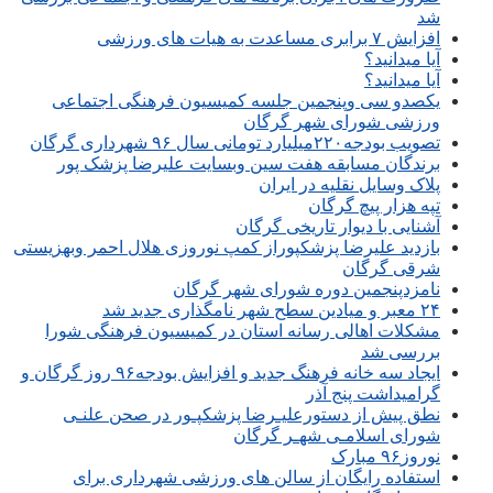
شد
افزایش ۷ برابری مساعدت به هیات های ورزشی
آیا میدانید؟
آیا میدانید؟
یکصدو سی وپنجمین جلسه کمیسیون فرهنگی اجتماعی
ورزشی شورای شهر گرگان
تصویب بودجه۲۲۰میلیارد تومانی سال ۹۶ شهرداری گرگان
برندگان مسابقه هفت سین وبسایت علیرضا پزشک پور
پلاک وسایل نقلیه در ایران
تپه هزار پیچ گرگان
آشنایی با دیوار تاریخی گرگان
بازدید علیرضا پزشکپوراز کمپ نوروزی هلال احمر وبهزیستی
شرقی گرگان
نامزدپنجمین دوره شورای شهر گرگان
۲۴ معبر و میادین سطح شهر نامگذاری جدید شد
مشکلات اهالی رسانه استان در کمیسیون فرهنگی شورا
بررسی شد
ایجاد سه خانه فرهنگ جدید و افزایش بودجه۹۶ روز گرگان و
گرامیداشت پنج آذر
نطق پیش از دستورعلیـرضا پزشکپـور در صحن علنـی
شورای اسلامـی شهـر گرگان
نوروز۹۶ مبارک
استفاده رایگان از سالن های ورزشی شهرداری برای