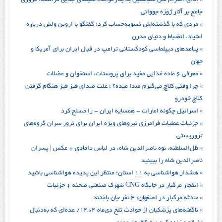
» ادای احترام سن سباستین به پدرخوانده سینمای جنایی فرانسه؛ مروری
جامع بر آثار ژوزه جووانی
» مردی که با گذشته‌اش تسویه‌حساب کرد؛ گفتگو با اروین ولش درباره
اعتیاد، انضباط و دنیای مدرن
» پیامدهای دیپلماسی کودکستانی ترامپ در قبال ایران برای آمریکا و
جهان
» معرفی ۶ ماده غذایی مفید برای پروستات، استخوان و عضلات
» چرا وقتی کلاچ می‌گیرم صدا میده؟ ؛ علت صدای قیژ قیژ هنگام گرفتن
کلاچ خودرو
» اسرائیل چگونه امارات - همسایه ایران - را مسلح کرد
» جزئیات عملیات فرامرزی نیروهای ویژه ایران برای ترور سران گروه‌های
تروریستی
» ظل‌السلطنه، نوه ناصرالدین شاه، در لباس دامادی + عکس | پسران
ناصرالدین شاه را ببینید
» هشدار هواشناسی به ۱۱ استان؛ منتظر این پدیده هواشناسی باشید
» انفجار مرگبار در جایگاه CNG شهرک صنعتی صحنه + جزئیات
» حادثه مرگبار در اصفهان؛ ۴ نفر جان باختند
» ناگفته‌های پزشکیان از حوادث تلخ‌ دی‌ماه ۱۴۰۴/ عده‌ای که به‌دنبال