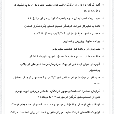
آقای گرگان و ژول ورن گرگان لقب های اعطایی شهروندان به پزشکپوردر
روزنامه ترنم
۱۸۰ بیت شعر،دیدنی ها و مواهب خداوندی در آن ،پائیز ۹۲
نامه به مدیرکل میراث فرهنگی صنایع دستی وگردشگری استان
دومین جشنواره پاییز هزاررنگ گرگان درجنگل النگدره
برنامه های تلویزیونی و تصاویر
تصاویری از برنامه های مختلف تلویزیونی
حقانیت ماثابت شد،روسفید شدم نزد شهروندان،خدایا شکرت
آگهی فراخوان ایده های نو جهت معرفی گرگان به هموطنان از جانب
پزشکپور
خبرنگاران حوزه شورای اسلامی شهر گرگان در کمیسیون فرهنگی تجلیل
شدند
گزارش عملکرد ۴ساله کمیسیون فرهنگی اجتماعی ورزشی دوره چهارم
شورای اسلامی شهر گرگان از مهر ماه ۹۳ تا مرداد۹۶
ارتقاء سطح فرهنگی و آموزشی مردم در محلات با گسترش خانه های فرهنگ
اولویت خانه های فرهنگ باید آموزش بانوان خانه دار برای کمک به معیشت