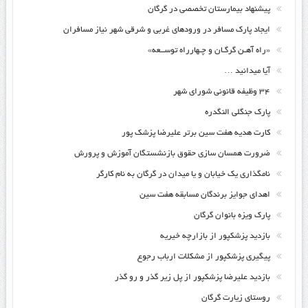
پیشنهاد بیمارستان تخصصی در گرگان
ایجاد پارک مسافر در ورودهای غربی و شرقی شهر نیاز مسافران
«راه آهـن گرگـان و چـهارراه توســعه»
آیا میدانید …
۳۴ وظیفه قانونی شورای شهر
پارک جنگلی النگدره
کارت هدیه هفت سین برتر علیرضا پزشک پور
ضرورت همسان سازی حقوق بازنشستگان آموزش و پرورش
نامگذاری یک خیابان و یا میدان در گرگان به نام کارگر
اهدای جوایز برندگان مسابقه هفت سین
پارک ویزه بانوان گرگان
بازدید پزشکپور از بازارچه خیریه
پیگیری پزشکپور از مشکلات ارباب رجوع
بازدید علیرضا پزشکپور از پل زیر گذر و رو گذر
روستای زیارت گرگان