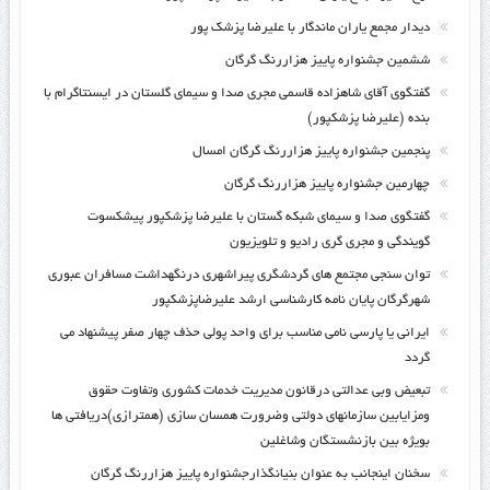
دیدار مجمع یاران ماندگار با علیرضا پزشک پور
ششمین جشنواره پاییز هزاررنگ گرگان
گفتگوی آقای شاهزاده قاسمی مجری صدا و سیمای گلستان در ایسنتاگرام با
بنده (علیرضا پزشکپور)
پنجمین جشنواره پاییز هزاررنگ گرگان امسال
چهارمین جشنواره پاییز هزاررنگ گرگان
گفتگوی صدا و سیمای شبکه گستان با علیرضا پزشکپور پیشکسوت
گویندگی و مجری گری رادیو و تلویزیون
توان سنجی مجتمع های گردشگری پیراشهری درنگهداشت مسافران عبوری
شهرگرگان پایان نامه کارشناسی ارشد علیرضاپزشکپور
ایرانی یا پارسی نامی مناسب برای واحد پولی حذف چهار صفر پیشنهاد می
گردد
تبعیض وبی عدالتی درقانون مدیریت خدمات کشوری وتفاوت حقوق
ومزایابین سازمانهای دولتی وضرورت همسان سازی (همترازی)دریافتی ها
بویژه بین بازنشستگان وشاغلین
سخنان اینجانب به عنوان بنیانگذارجشنواره پاییز هزاررنگ گرگان