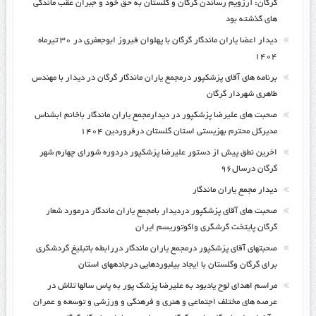
گرگان: آرزویم رساندن گرگان و گلستان به حق خود و جبران عقب ماندگی
های گذشته بود
دیدار اعضا یاران ماندگار گرگان با پهلوان فیروز ابوجعفری در ۳۰ تیرماه
۱۴۰۴
برنامه های آقای پزشکپور درمجمع یاران ماندگار گرگان در دیدار با مهندس
طاهری شهردار گرگان
صحبت های علیرضا پزشکپور در دیدارمجمع یاران ماندگار باخانم ابشناس
مدیرکل محترم بهزیستی استان گلستان درفروردین ۱۴۰۴
اخرین نطق پیش از دستور علیرضا پزشکپور دردوره شورای چهارم شهر
گرگان درسال۹۶
دیدار مجمع یاران ماندگار
صحبت های آقای پزشکپور دردیدار بامجمع یاران ماندگار درمورد شعار
گرگان پایتخت گرشگری واکوتوریسم ایران
صحبتهای آقای پزشکپور درمجمع یاران ماندگار دررابطه باتبلیغ گردشگری
برای گرگان وگلستان با ایجاد بیلبوردهایی درجادههای استان
مراسم اهدای لوح یادبود به علیرضا پزشک پور به پاس سالها تلاش در
عرصه های مختلف اجتماعی و هنری و فرهنگی و ورزشی و توسعه و عمران