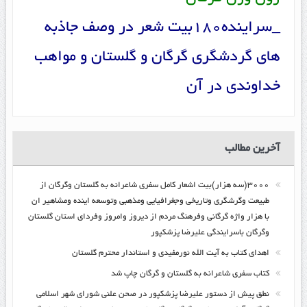
_سراینده180بیت شعر در وصف جاذبه
های گردشگری گرگان و گلستان و مواهب
خداوندی در آن
آخرین مطالب
۳۰۰۰(سه هزار)بیت اشعار کامل سفری شاعرانه به گلستان وگرگان از
طبیعت وگرشگری وتاریخی وجغرافیایی ومذهبی وتوسعه اینده ومشاهیر ان
با هزار واژه گرگانی وفرهنگ مردم از دیروز وامروز وفردای استان گلستان
وگرگان باسرایندگی علیرضا پزشکپور
اهدای کتاب به آیت الله نورمفیدی و استاندار محترم گلستان
کتاب سفری شاعرانه به گلستان و گرگان چاپ شد
نطق پیش از دستور علیرضا پزشکپور در صحن علنی شورای شهر اسلامی