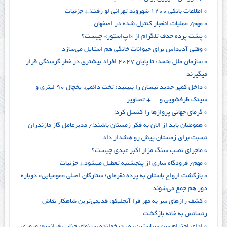
» اطلاعات بانکی ۱۲۰۰ شهروند تهرانی لو رفت!+ جزئیات
» مهم/ عملیات انفجار کنترل شده در اصفهان
» پشت پرده حذف تلگرام از «اپ‌استور» چیست؟
» وقتی آدیداس برای حیوانات خانگی هم استایل می‌سازد
» سازمان ملل متحد: تا پایان ۲۰۲۷ افراد بیشتری در خطر گرسنگی قرار
میگیرند
» داخل کمپر جدید نیسان را ببینید؛ تخت دائمی، یخچال ۹۰ لیتری و
سینک ظرفشویی و… + تصاویر
» گرمای جهانی پروازها را کنسل کرد!
» هموطنان باید از الان به فکر زمستان باشند!/ مدیر‌عامل گاز مازندران
نسبت برای زمستان پیش رو هشدار داد
» ماجرای نصب سنگ مزار اکبر عبدی چیست؟
» مهم/ فرودگاه ساری از پنجشنبه تعطیل میشود+ جزئیات
» بازگشت ارواح باستان به پرده نقره‌ای؛ ستارگان اصلی «مومیایی» دوباره
دور هم جمع می‌شوند
» کشف رازهای سر به مهر فرا آنجلیکو؛ قدیمی‌ترین شاهکار نقاش
رنسانس به خانه بازگشت