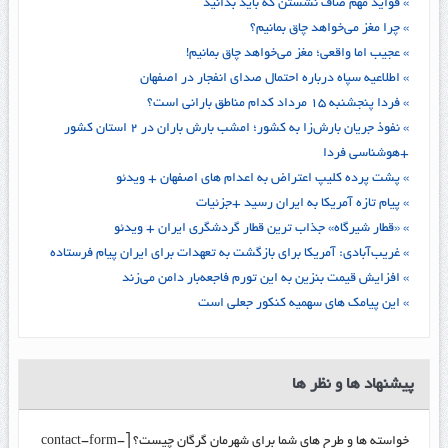
» فواید مهم صاف نشستن که باید بدانید
» چرا مغز می‌خواهد چاق بمانیم؟
» عجیب اما واقعی؛ مغز می‌خواهد چاق بمانیم!
» اطلاعیه سپاه درباره احتمال صدای انفجار در اصفهان
» فردا پنجشنبه ۱۵ مرداد کدام مناطق بارانی است؟
» نفوذ جریان بارش‌زا به کشور؛ امشب بارش باران در ۲ استان کشور
+هوشناسی فردا
» پشت پرده کلیپ اعتراض به اعدام های اصفهان + ویدئو
» پیام تازه آمریکا به ایران رسید +جزئیات
» «قطار شیرگاه» جذاب ترین قطار گردشگری ایران + ویدئو
» غریب‌آبادی: آمریکا برای بازگشت به تعهدات برای ایران پیام فرستاده
» افزایش قیمت بنزین به این تورم فاجعه‌بار دامن می‌زند
» این پیامک های سهمیه کنکور جعلی است
پیشنهاد ها و نظر ها
خواسته ها و طرح های شما برای شهرمان گرگان چیست؟ [contact-form-