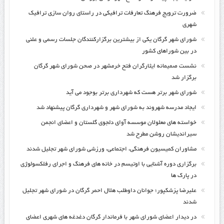
ضرورت ترویج فرهنگ تعارفات ترافیکی در راستای روان سازی ترافیک
شهری
شورای شهر گرگان یکی از بیشترین برگزارکنندگان جلسات رسمی و علنی
در بین شوراهای کشور
نشست صمیمانه ایثارگران فتح خرمشهر در صحن شورای شهر گرگان
برگزار شد
شورای شهر برتر هست که شهرداری برتر بوجود می آید
ایجاد مدرسه شهروند به شورای شهر و شهرداری گرگان پیشنهاد شد
خواسته های معلولان موسسه آوای دلجوی گلستان و اعضای انجمن
سیراندیشان روشن مطرح شد
مشاوران کمیسیون فرهنگی، اجتماعی، ورزشی شورای شهر تجلیل شدند
برگزاری دوره آشنایی با اوتیسم در خانه های فرهنگ و اجرای رفلکسولوژی
در پارک ها
علیرضا پزشکپور؛ جوانان داوطلب هلال احمر گرگان در شورای شهر تجلیل
شدند
در دیدار اعضای شورای شهر با فرماندار گرگان دغدغه های شهری اعضای