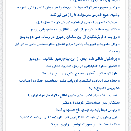
تفرقه و زنده‌ کردن شکاف‌ها بودند
» رئیس‌جمهور: نمی‌توانم حوادث دی‌ماه را فراموش کنم/ وقتی با مردم
باشیم، هیچ قدرتی نمی‌تواند ما را زمین‌گیر کند
» ببینید/ تصویر قدیمی از هدیه تهرانی در ۳۰ سال قبل
» کاناوارو: حماقت کردم بازیکن استقلال را به جام‌جهانی بردم
» روایت داغ پزشکیان از این سخنان رهبری در رسانه ملی +ویدیدو
» رئال مادرید و لایپزیگ بالاخره برای انتقال ستاره ساحل عاجی به توافق
رسیدند
» پزشکیان شاکی شد؛ پس از این پیام رهبر انقلاب... +ویدیو
» حضور ستاره جام‌جهانی در رئال مادرید قطعی شد
» طرز تهیه کاچی آسان و سریع | کاچی برای چی خوبه؟
» حمله تند اتحادیه لیگ‌های اروپایی علیه اینفانتینو: فیفا به اصلاحات
مدیریتی احتیاج دارد
» نصب سنگ مزار اکبر عبدی بدون اطلاع خانواده/ هواداران یا
سنگ‌تراشان پیشدستی کردند؟ +عکس
» رئیس فیفا باید به مهدی تاج حسودی کند!
» این پیش بینی قیمت طلا تا پایان تابستان ۱۴۰۵ را از دست ندهید
» کف قیمت طلا در صورت توافق ایران و آمریکا