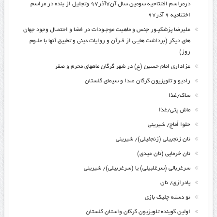
درمراسم افتتاحیه سومین سال آن۷آذر۹۷ وتجلیل از بنده در مراسم
اختتامیه ۹ آذر۹۷
علیرضا پزشکپـور جنس و ماهیت موجـودات در فضا و احتمـال وجود جهان
های دیگر (برداشت هایـی از قـرآن و روایات دینی و تطبیق آنها با علـوم
روز)
عزاداری امام حسین (ع) در شهر گرگان ماههای محرم و صفر
رادیو و تلویزیون گرگان صدا و سیمای گلستان
ساک/غذا
ماش پتی/غذا
حلوا اُماج/ شیرینی
نان زنجبیلی (زنجفیلی)/ شیرینی
نان خرمایی (نان عیدی)
سرغربالی (سرغلبیلی) یا (سرغربیلی)/ شیرینی
پادرازی/ نان
نو دسته چلیک بازی
اولین گوینده تلویزیون گرگان واستان گلستان