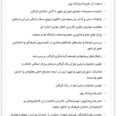
دعوت از علیرضا پزشک پور
نشست صمیمانه اعضای شورای شهر با آتش نشانان گرگان
شئونات دینی و آداب و رسوم ملی الگوی ترویج سبک زندگی ایرانی اسلامی
معافیت عوارض تغییر کاربری اماکن هنری اجاره ای
پارک های علم و فناوری حلقه واسطه دانشگاه ها و صنعت
بررسی بایدها و نبایدهای فضاهای مجازی در کمیسیون فرهنگی و اجتماعی
شورای شهر
راهکارهای پیشنهادی توسعه گردشگری گرگان بررسی شد
اولین جشنواره پاییز هزاررنگ گرگان درمحل پارک جنگلی النگدره
مشارکت شورای شهر و شهرداری در ایجاد مجتمع خاص معلولان و انجمن
های وابسته
اولین جشنواره پاییز هزار رنگ گرگان
علیرضا پزشک پور
علیرضا پزشکپور؛ نویسندگان، ناشران، کتابداران، کتابفروشان و
کتابخوانان حاملان فرهنگ و اخلاق جامعه
حمایت تولیدکنندگان مستند شهداء، حمایت از احداث مدارس علوم و معارف